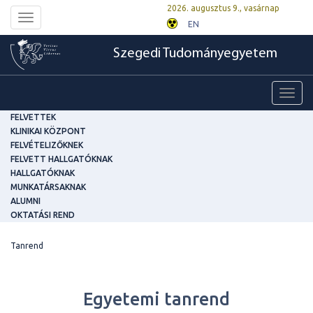
2026. augusztus 9., vasárnap
Toggle
EN
navigation
Szegedi Tudományegyetem
Toggl
navig
FELVETTEK
KLINIKAI KÖZPONT
FELVÉTELIZŐKNEK
FELVETT HALLGATÓKNAK
HALLGATÓKNAK
MUNKATÁRSAKNAK
ALUMNI
OKTATÁSI REND
Tanrend
Egyetemi tanrend