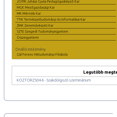
JGYPK Juhász Gyula Pedagógusképző Kar
MGK Mezőgazdasági Kar
MK Mérnöki Kar
TTIK Természettudományi és Informatikai Kar
ZMK Zeneművészeti Kar
SZTE Szegedi Tudományegyetem
Összegyetemi
Önálló intézmény
Gál Ferenc Hittudományi Főiskola
Legutóbb megte
KÖZTÖRZS04-6 - Szakdolgozó szeminárium