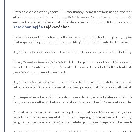
Ezen az oldalon az egyetem ETR tanulmányi rendszerében meghirdetett k
áttöltésre, ennek időpontját az „
Utolsó frissítés dátuma
” szövegnél ellenőr
amelyekhez (akikhez) az adott félévben már történt az ETR-ben kurzushi
karok honlapján
tájékozódhat.
Először az egyetemi félévet kell kiválasztania, ez az oldal tetején a „
… félé
nyílhegyekkel lépegetve lehetséges. Magán a feliraton való kattintás az old
A „
Tanrendi kereső
” mezőbe írt szöveggel általános keresést végezhet egy
Ha a „
Részletes keresési feltételek
” dobozt a jobbra mutató kettős >> nyílh
való kattintás után megjelenő listákból a kívánt tételeket (feltételenként
feltételek
” rész után ellenőrizheti.
A „
Tanrendi böngésző
” részben keresés nélkül, rendezett listákat áttekin
lehet elkezdeni (oktatók, szakok, képzési programok, tanszékek, ill. karok
A böngésző és a kereső többoszlopos eredménylistái általában a különböz
(egyszer az emelkedő, kétszer a csökkenő sorrendhez). Az aktuális rendez
A listák sorainak a végén található jobbra mutató kettős >> nyílhegyek r
való továbblépés esetén előfordulhat, hogy egy link már védett, nem nyi
vagy lépjen vissza a böngészője megfelelő gombjával, vagy jelentkezzen be