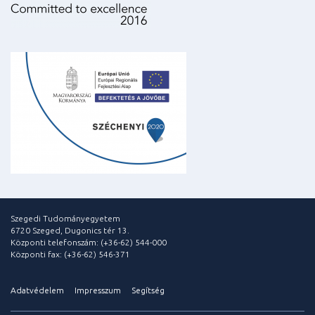
Szegedi Tudományegyetem
6720 Szeged, Dugonics tér 13.
Központi telefonszám: (+36-62) 544-000
Központi fax: (+36-62) 546-371
Adatvédelem
Impresszum
Segítség