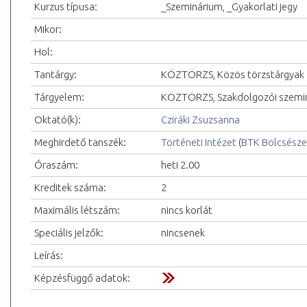
Kurzus típusa:
_Szeminárium, _Gyakorlati jegy
Mikor:
Hol:
Tantárgy:
KÖZTÖRZS, Közös törzstárgyak
Tárgyelem:
KÖZTÖRZS, Szakdolgozói szemi
Oktató(k):
Cziráki Zsuzsanna
Meghirdető tanszék:
Történeti Intézet
(
BTK Bölcsésze
Óraszám:
heti 2.00
Kreditek száma:
2
Maximális létszám:
nincs korlát
Speciális jelzők:
nincsenek
Leírás:
Képzésfüggő adatok: