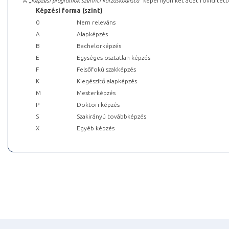
A „
Képzési programok szerinti kurzuskódlista
” képernyőn két adat rövidített
Képzési forma (szint)
0
Nem releváns
A
Alapképzés
B
Bachelorképzés
E
Egységes osztatlan képzés
F
Felsőfokú szakképzés
K
Kiegészítő alapképzés
M
Mesterképzés
P
Doktori képzés
S
Szakirányú továbbképzés
X
Egyéb képzés