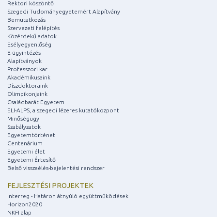
Rektori köszöntő
Szegedi Tudományegyetemért Alapítvány
Bemutatkozás
Szervezeti felépítés
Közérdekű adatok
Esélyegyenlőség
E-ügyintézés
Alapítványok
Professzori kar
Akadémikusaink
Díszdoktoraink
Olimpikonjaink
Családbarát Egyetem
ELI-ALPS, a szegedi lézeres kutatóközpont
Minőségügy
Szabályzatok
Egyetemtörténet
Centenárium
Egyetemi élet
Egyetemi Értesítő
Belső visszaélés-bejelentési rendszer
FEJLESZTÉSI PROJEKTEK
Interreg - Határon átnyúló együttműködések
Horizon2020
NKFI alap