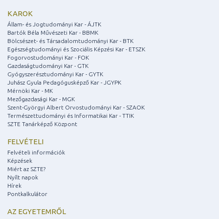
KAROK
Állam- és Jogtudományi Kar - ÁJTK
Bartók Béla Művészeti Kar - BBMK
Bölcsészet- és Társadalomtudományi Kar - BTK
Egészségtudományi és Szociális Képzési Kar - ETSZK
Fogorvostudományi Kar - FOK
Gazdaságtudományi Kar - GTK
Gyógyszerésztudományi Kar - GYTK
Juhász Gyula Pedagógusképző Kar - JGYPK
Mérnöki Kar - MK
Mezőgazdasági Kar - MGK
Szent-Györgyi Albert Orvostudományi Kar - SZAOK
Természettudományi és Informatikai Kar - TTIK
SZTE Tanárképző Központ
FELVÉTELI
Felvételi információk
Képzések
Miért az SZTE?
Nyílt napok
Hírek
Pontkalkulátor
AZ EGYETEMRŐL