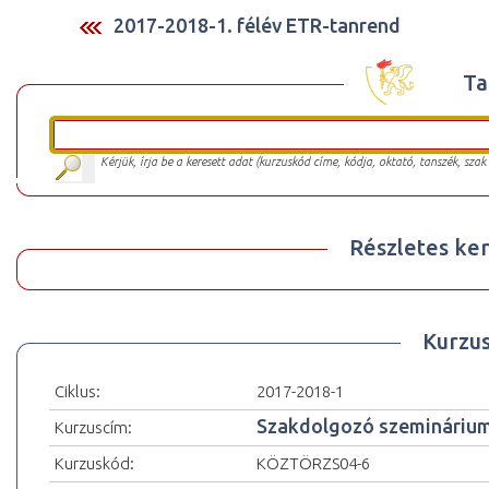
2017-2018-1. félév ETR-tanrend
Ta
Kérjük, írja be a keresett adat (kurzuskód címe, kódja, oktató, tanszék, szak
Részletes ker
Kurzu
Ciklus:
2017-2018-1
Szakdolgozó szemináriu
Kurzuscím:
Kurzuskód:
KÖZTÖRZS04-6