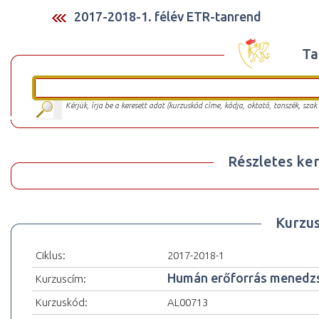
2017-2018-1. félév ETR-tanrend
Ta
Kérjük, írja be a keresett adat (kurzuskód címe, kódja, oktató, tanszék, szak
Részletes ker
Kurzu
Ciklus:
2017-2018-1
Humán erőforrás menedz
Kurzuscím:
Kurzuskód:
AL00713