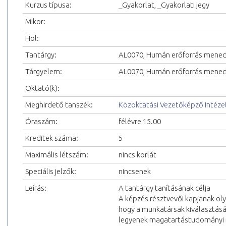
Kurzus típusa:
_Gyakorlat, _Gyakorlati jegy
Mikor:
Hol:
Tantárgy:
AL0070, Humán erőforrás mened
Tárgyelem:
AL0070, Humán erőforrás mened
Oktató(k):
Meghirdető tanszék:
Közoktatási Vezetőképző Intéze
Óraszám:
félévre 15.00
Kreditek száma:
5
Maximális létszám:
nincs korlát
Speciális jelzők:
nincsenek
Leírás:
A tantárgy tanításának célja
A képzés résztvevői kapjanak ol
hogy a munkatársak kiválasztásá
legyenek magatartástudományi 