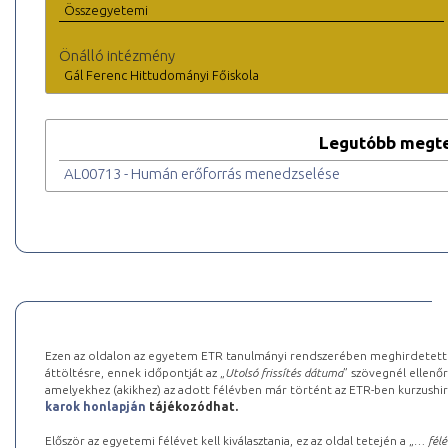
Összegyetemi
Önálló intézmény
Gál Ferenc Hittudományi Főiskola
Legutóbb megte
AL00713 - Humán erőforrás menedzselése
Ezen az oldalon az egyetem ETR tanulmányi rendszerében meghirdetett k
áttöltésre, ennek időpontját az „
Utolsó frissítés dátuma
” szövegnél ellenőr
amelyekhez (akikhez) az adott félévben már történt az ETR-ben kurzushi
karok honlapján
tájékozódhat.
Először az egyetemi félévet kell kiválasztania, ez az oldal tetején a „
… félé