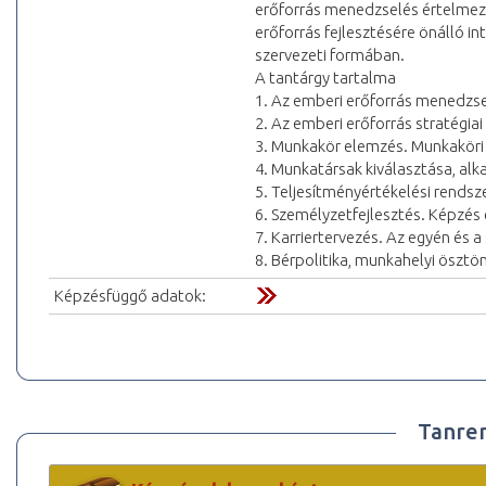
erőforrás menedzselés értelmezé
erőforrás fejlesztésére önálló 
szervezeti formában.
A tantárgy tartalma
1. Az emberi erőforrás menedzsel
2. Az emberi erőforrás stratégia
3. Munkakör elemzés. Munkakör
4. Munkatársak kiválasztása, alk
5. Teljesítményértékelési rendsz
6. Személyzetfejlesztés. Képzés
7. Karriertervezés. Az egyén és 
8. Bérpolitika, munkahelyi ösztön
Képzésfüggő adatok:
Tanre