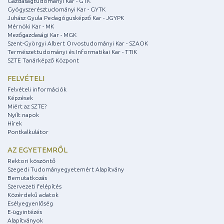
Gazdaságtudományi Kar - GTK
Gyógyszerésztudományi Kar - GYTK
Juhász Gyula Pedagógusképző Kar - JGYPK
Mérnöki Kar - MK
Mezőgazdasági Kar - MGK
Szent-Györgyi Albert Orvostudományi Kar - SZAOK
Természettudományi és Informatikai Kar - TTIK
SZTE Tanárképző Központ
FELVÉTELI
Felvételi információk
Képzések
Miért az SZTE?
Nyílt napok
Hírek
Pontkalkulátor
AZ EGYETEMRŐL
Rektori köszöntő
Szegedi Tudományegyetemért Alapítvány
Bemutatkozás
Szervezeti felépítés
Közérdekű adatok
Esélyegyenlőség
E-ügyintézés
Alapítványok