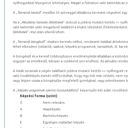
nyílhegyekkel lépegetve lehetséges. Magán a feliraton való kattintás az old
A „
Tanrendi kereső
” mezőbe írt szöveggel általános keresést végezhet egy
Ha a „
Részletes keresési feltételek
” dobozt a jobbra mutató kettős >> nyílh
való kattintás után megjelenő listákból a kívánt tételeket (feltételenként
feltételek
” rész után ellenőrizheti.
A „
Tanrendi böngésző
” részben keresés nélkül, rendezett listákat áttekin
lehet elkezdeni (oktatók, szakok, képzési programok, tanszékek, ill. karok
A böngésző és a kereső többoszlopos eredménylistái általában a különböz
(egyszer az emelkedő, kétszer a csökkenő sorrendhez). Az aktuális rendez
A listák sorainak a végén található jobbra mutató kettős >> nyílhegyek r
való továbblépés esetén előfordulhat, hogy egy link már védett, nem nyi
vagy lépjen vissza a böngészője megfelelő gombjával, vagy jelentkezzen be
A „
Képzési programok szerinti kurzuskódlista
” képernyőn két adat rövidített
Képzési forma (szint)
0
Nem releváns
A
Alapképzés
B
Bachelorképzés
E
Egységes osztatlan képzés