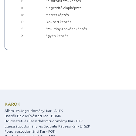
F
Felsőfokú szakképzés
K
Kiegészítő alapképzés
M
Mesterképzés
P
Doktori képzés
S
Szakirányú továbbképzés
X
Egyéb képzés
KAROK
Állam- és Jogtudományi Kar - ÁJTK
Bartók Béla Művészeti Kar - BBMK
Bölcsészet- és Társadalomtudományi Kar - BTK
Egészségtudományi és Szociális Képzési Kar - ETSZK
Fogorvostudományi Kar - FOK