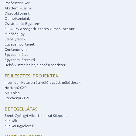
Professzori kar
Akadémikusaink
Díszdoktoraink
Olimpikonjaink
Családbarát Egyetem
ELI-ALPS, a szegedi lézeres kutatóközpont
Minőségügy
Szabályzatok
Egyetemtörténet
Centenárium
Egyetemi élet
Egyetemi Értesítő
Belső visszaélés-bejelentési rendszer
FEJLESZTÉSI PROJEKTEK
Interreg - Határon átnyúló együttműködések
Horizon2020
NKFI alap
Széchenyi 2020
BETEGELLÁTÁS
Szent-Györgyi Albert Klinikai Központ
Klinikák
Klinikai ügyeletek