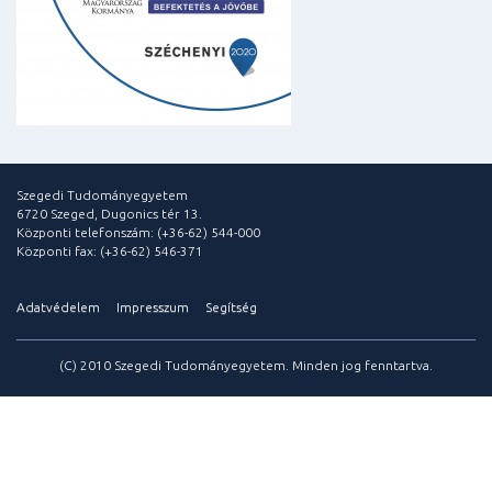
Szegedi Tudományegyetem
6720 Szeged, Dugonics tér 13.
Központi telefonszám: (+36-62) 544-000
Központi fax: (+36-62) 546-371
Adatvédelem
Impresszum
Segítség
(C) 2010 Szegedi Tudományegyetem. Minden jog fenntartva.