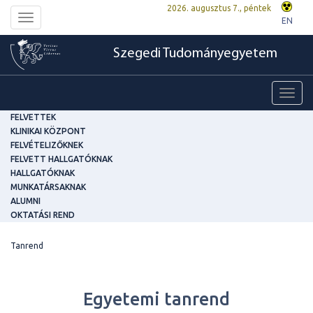
2026. augusztus 7., péntek
Toggle
EN
navigation
Szegedi Tudományegyetem
Toggl
navig
FELVETTEK
KLINIKAI KÖZPONT
FELVÉTELIZŐKNEK
FELVETT HALLGATÓKNAK
HALLGATÓKNAK
MUNKATÁRSAKNAK
ALUMNI
OKTATÁSI REND
Tanrend
Egyetemi tanrend