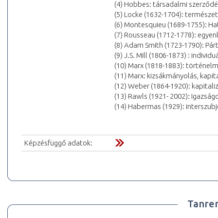
(4) Hobbes: társadalmi szerződé
(5) Locke (1632-1704): természet
(6) Montesquieu (1689-1755): 
(7) Rousseau (1712-1778): egyen
(8) Adam Smith (1723-1790): Párt
(9) J.S. Mill (1806-1873) : individ
(10) Marx (1818-1883): történelm
(11) Marx: kizsákmányolás, kapita
(12) Weber (1864-1920): kapital
(13) Rawls (1921- 2002): Igazsá
(14) Habermas (1929): interszubj
Képzésfüggő adatok:
Tanre