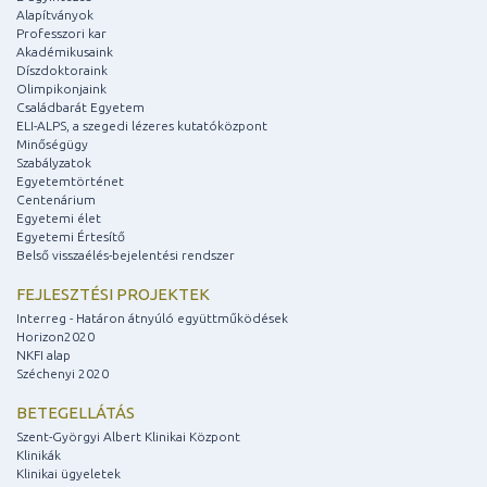
Alapítványok
Professzori kar
Akadémikusaink
Díszdoktoraink
Olimpikonjaink
Családbarát Egyetem
ELI-ALPS, a szegedi lézeres kutatóközpont
Minőségügy
Szabályzatok
Egyetemtörténet
Centenárium
Egyetemi élet
Egyetemi Értesítő
Belső visszaélés-bejelentési rendszer
FEJLESZTÉSI PROJEKTEK
Interreg - Határon átnyúló együttműködések
Horizon2020
NKFI alap
Széchenyi 2020
BETEGELLÁTÁS
Szent-Györgyi Albert Klinikai Központ
Klinikák
Klinikai ügyeletek