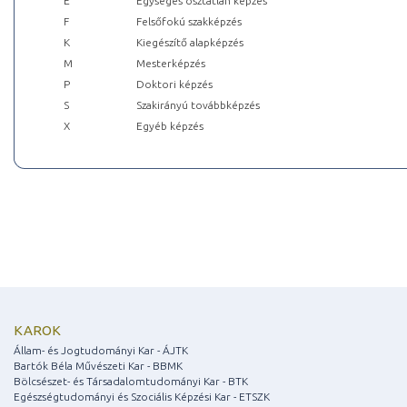
E
Egységes osztatlan képzés
F
Felsőfokú szakképzés
K
Kiegészítő alapképzés
M
Mesterképzés
P
Doktori képzés
S
Szakirányú továbbképzés
X
Egyéb képzés
KAROK
Állam- és Jogtudományi Kar - ÁJTK
Bartók Béla Művészeti Kar - BBMK
Bölcsészet- és Társadalomtudományi Kar - BTK
Egészségtudományi és Szociális Képzési Kar - ETSZK