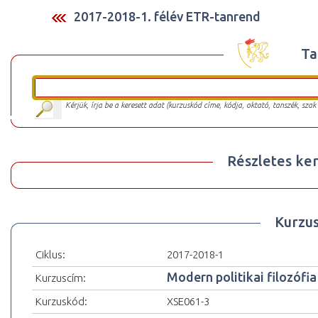
2017-2018-1. félév ETR-tanrend
Ta
Kérjük, írja be a keresett adat (kurzuskód címe, kódja, oktató, tanszék, szak
Részletes ker
Kurzu
Ciklus:
2017-2018-1
Modern politikai filozófia
Kurzuscím:
Kurzuskód:
XSE061-3