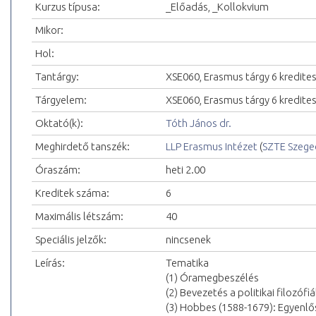
Kurzus típusa:
_Előadás, _Kollokvium
Mikor:
Hol:
Tantárgy:
XSE060, Erasmus tárgy 6 kredite
Tárgyelem:
XSE060, Erasmus tárgy 6 kredite
Oktató(k):
Tóth János dr.
Meghirdető tanszék:
LLP Erasmus Intézet
(
SZTE Szeg
Óraszám:
heti 2.00
Kreditek száma:
6
Maximális létszám:
40
Speciális jelzők:
nincsenek
Leírás:
Tematika
(1) Óramegbeszélés
(2) Bevezetés a politikai filozófi
(3) Hobbes (1588-1679): Egyenlő