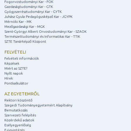
Fogorvostudományi Kar - FOK
Gazdaságtudományi Kar - GTK
Gyógyszerésztudományi Kar - GYTK
Juhász Gyula Pedagógusképző Kar - JGYPK
Mérnöki Kar - MK
Mezőgazdasági Kar - MGK
Szent-Györgyi Albert Orvostudományi Kar - SZAOK
Természettudományi és Informatikai Kar - TTIK
SZTE Tanárképző Központ
FELVÉTELI
Felvételi információk
Képzések
Miért az SZTE?
Nyílt napok
Hírek
Pontkalkulátor
AZ EGYETEMRŐL
Rektori köszöntő
Szegedi Tudományegyetemért Alapítvány
Bemutatkozás
Szervezeti felépítés
Közérdekű adatok
Esélyegyenlőség
E-ügyintézés