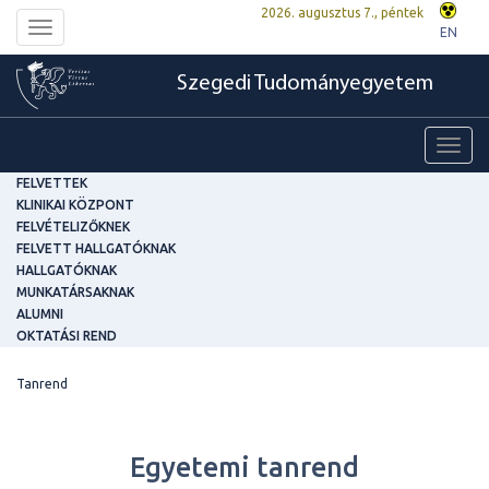
2026. augusztus 7., péntek
Toggle
EN
navigation
Szegedi Tudományegyetem
Toggl
navig
FELVETTEK
KLINIKAI KÖZPONT
FELVÉTELIZŐKNEK
FELVETT HALLGATÓKNAK
HALLGATÓKNAK
MUNKATÁRSAKNAK
ALUMNI
OKTATÁSI REND
Tanrend
Egyetemi tanrend