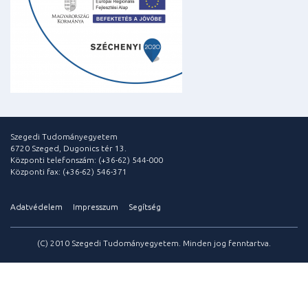
Szegedi Tudományegyetem
6720 Szeged, Dugonics tér 13.
Központi telefonszám: (+36-62) 544-000
Központi fax: (+36-62) 546-371
Adatvédelem
Impresszum
Segítség
(C) 2010 Szegedi Tudományegyetem. Minden jog fenntartva.