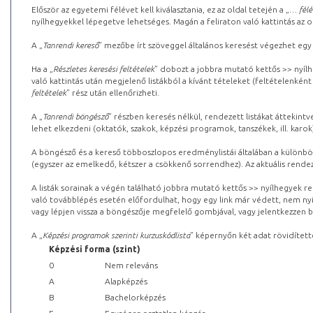
Először az egyetemi félévet kell kiválasztania, ez az oldal tetején a „
… félé
nyílhegyekkel lépegetve lehetséges. Magán a feliraton való kattintás az old
A „
Tanrendi kereső
” mezőbe írt szöveggel általános keresést végezhet egy
Ha a „
Részletes keresési feltételek
” dobozt a jobbra mutató kettős >> nyílh
való kattintás után megjelenő listákból a kívánt tételeket (feltételenként
feltételek
” rész után ellenőrizheti.
A „
Tanrendi böngésző
” részben keresés nélkül, rendezett listákat áttekin
lehet elkezdeni (oktatók, szakok, képzési programok, tanszékek, ill. karok
A böngésző és a kereső többoszlopos eredménylistái általában a különböz
(egyszer az emelkedő, kétszer a csökkenő sorrendhez). Az aktuális rendez
A listák sorainak a végén található jobbra mutató kettős >> nyílhegyek r
való továbblépés esetén előfordulhat, hogy egy link már védett, nem nyi
vagy lépjen vissza a böngészője megfelelő gombjával, vagy jelentkezzen be
A „
Képzési programok szerinti kurzuskódlista
” képernyőn két adat rövidített
Képzési forma (szint)
0
Nem releváns
A
Alapképzés
B
Bachelorképzés