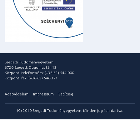
Szegedi Tudományegyetem
6720 Szeged, Dugonics tér 13.
Központi telefonszám: (+36-62) 544-000
Központi fax: (+36-62) 546-371
Adatvédelem
Impresszum
Segítség
(C) 2010 Szegedi Tudományegyetem. Minden jog fenntartva.