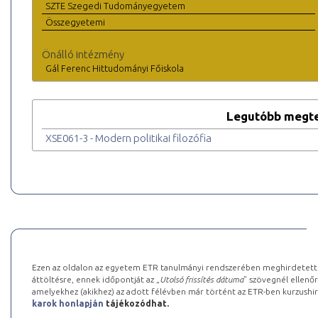
SZTE Szegedi Tudományegyetem
Összegyetemi
Önálló intézmény
Gál Ferenc Hittudományi Főiskola
Legutóbb megte
XSE061-3 - Modern politikai filozófia
Ezen az oldalon az egyetem ETR tanulmányi rendszerében meghirdetett k
áttöltésre, ennek időpontját az „
Utolsó frissítés dátuma
” szövegnél ellenőr
amelyekhez (akikhez) az adott félévben már történt az ETR-ben kurzushi
karok honlapján
tájékozódhat.