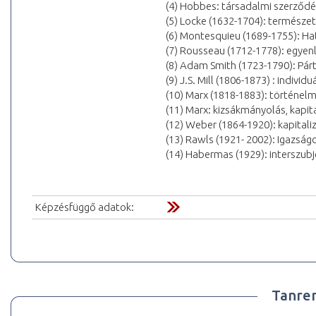
(4) Hobbes: társadalmi szerződé
(5) Locke (1632-1704): természet
(6) Montesquieu (1689-1755): 
(7) Rousseau (1712-1778): egyen
(8) Adam Smith (1723-1790): Párt
(9) J.S. Mill (1806-1873) : individ
(10) Marx (1818-1883): történelm
(11) Marx: kizsákmányolás, kapita
(12) Weber (1864-1920): kapital
(13) Rawls (1921- 2002): Igazsá
(14) Habermas (1929): interszubj
Képzésfüggő adatok:
Tanre