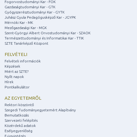
Fogorvostudományi Kar - FOK
Gazdaságtudományi Kar - GTK
Gyógyszerésztudományi Kar - GYTK
Juhász Gyula Pedagógusképző Kar - JGYPK
Mérnöki Kar - MK
Mezőgazdasági Kar - MGK
Szent-Györgyi Albert Orvostudományi Kar - SZAOK
Természettudományi és Informatikai Kar - TTIK
SZTE Tanárképző Központ
FELVÉTELI
Felvételi információk
Képzések
Miért az SZTE?
Nyílt napok
Hírek
Pontkalkulátor
AZ EGYETEMRŐL
Rektori köszöntő
Szegedi Tudományegyetemért Alapítvány
Bemutatkozás
Szervezeti felépítés
Közérdekű adatok
Esélyegyenlőség
E-ügyintézés