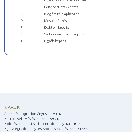
E
Egységes osztatlan képzés
F
Felsőfokú szakképzés
K
Kiegészítő alapképzés
M
Mesterképzés
P
Doktori képzés
S
Szakirányú továbbképzés
X
Egyéb képzés
KAROK
Állam- és Jogtudományi Kar - ÁJTK
Bartók Béla Művészeti Kar - BBMK
Bölcsészet- és Társadalomtudományi Kar - BTK
Egészségtudományi és Szociális Képzési Kar - ETSZK