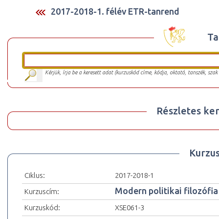
2017-2018-1. félév ETR-tanrend
Ta
Kérjük, írja be a keresett adat (kurzuskód címe, kódja, oktató, tanszék, szak
Részletes ker
Kurzu
Ciklus:
2017-2018-1
Modern politikai filozófia
Kurzuscím:
Kurzuskód:
XSE061-3