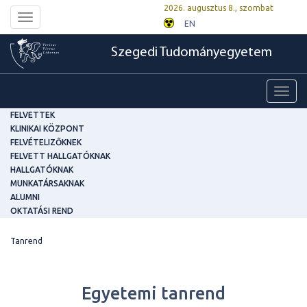
2026. augusztus 8., szombat
Toggle
EN
navigation
Szegedi Tudományegyetem
Toggl
navig
FELVETTEK
KLINIKAI KÖZPONT
FELVÉTELIZŐKNEK
FELVETT HALLGATÓKNAK
HALLGATÓKNAK
MUNKATÁRSAKNAK
ALUMNI
OKTATÁSI REND
Tanrend
Egyetemi tanrend