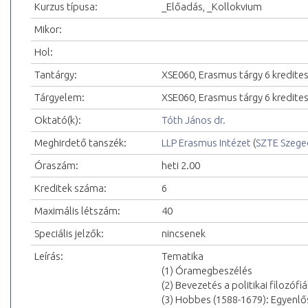
Kurzus típusa:
_Előadás, _Kollokvium
Mikor:
Hol:
Tantárgy:
XSE060, Erasmus tárgy 6 kredite
Tárgyelem:
XSE060, Erasmus tárgy 6 kredite
Oktató(k):
Tóth János dr.
Meghirdető tanszék:
LLP Erasmus Intézet
(
SZTE Szeg
Óraszám:
heti 2.00
Kreditek száma:
6
Maximális létszám:
40
Speciális jelzők:
nincsenek
Leírás:
Tematika
(1) Óramegbeszélés
(2) Bevezetés a politikai filozófi
(3) Hobbes (1588-1679): Egyenlő