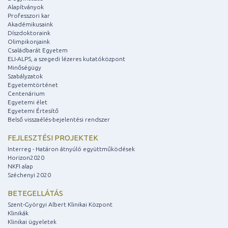
Alapítványok
Professzori kar
Akadémikusaink
Díszdoktoraink
Olimpikonjaink
Családbarát Egyetem
ELI-ALPS, a szegedi lézeres kutatóközpont
Minőségügy
Szabályzatok
Egyetemtörténet
Centenárium
Egyetemi élet
Egyetemi Értesítő
Belső visszaélés-bejelentési rendszer
FEJLESZTÉSI PROJEKTEK
Interreg - Határon átnyúló együttműködések
Horizon2020
NKFI alap
Széchenyi 2020
BETEGELLÁTÁS
Szent-Györgyi Albert Klinikai Központ
Klinikák
Klinikai ügyeletek