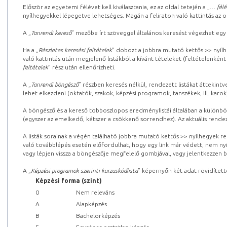
Először az egyetemi félévet kell kiválasztania, ez az oldal tetején a „
… félé
nyílhegyekkel lépegetve lehetséges. Magán a feliraton való kattintás az old
A „
Tanrendi kereső
” mezőbe írt szöveggel általános keresést végezhet egy
Ha a „
Részletes keresési feltételek
” dobozt a jobbra mutató kettős >> nyílh
való kattintás után megjelenő listákból a kívánt tételeket (feltételenként
feltételek
” rész után ellenőrizheti.
A „
Tanrendi böngésző
” részben keresés nélkül, rendezett listákat áttekin
lehet elkezdeni (oktatók, szakok, képzési programok, tanszékek, ill. karok
A böngésző és a kereső többoszlopos eredménylistái általában a különböz
(egyszer az emelkedő, kétszer a csökkenő sorrendhez). Az aktuális rendez
A listák sorainak a végén található jobbra mutató kettős >> nyílhegyek r
való továbblépés esetén előfordulhat, hogy egy link már védett, nem nyi
vagy lépjen vissza a böngészője megfelelő gombjával, vagy jelentkezzen be
A „
Képzési programok szerinti kurzuskódlista
” képernyőn két adat rövidített
Képzési forma (szint)
0
Nem releváns
A
Alapképzés
B
Bachelorképzés