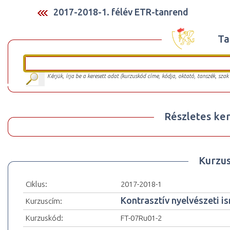
2017-2018-1. félév ETR-tanrend
Ta
Kérjük, írja be a keresett adat (kurzuskód címe, kódja, oktató, tanszék, szak
Részletes ker
Kurzu
Ciklus:
2017-2018-1
Kontrasztív nyelvészeti i
Kurzuscím:
Kurzuskód:
FT-07Ru01-2