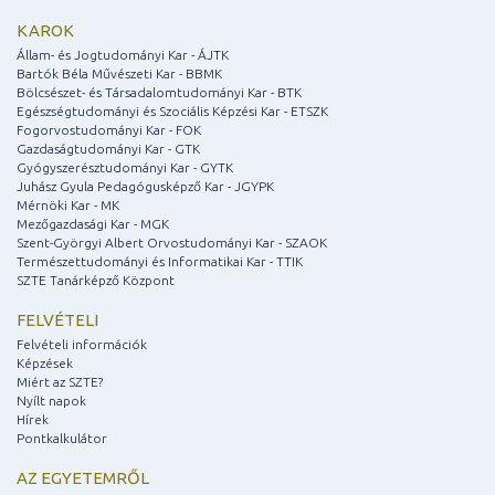
KAROK
Állam- és Jogtudományi Kar - ÁJTK
Bartók Béla Művészeti Kar - BBMK
Bölcsészet- és Társadalomtudományi Kar - BTK
Egészségtudományi és Szociális Képzési Kar - ETSZK
Fogorvostudományi Kar - FOK
Gazdaságtudományi Kar - GTK
Gyógyszerésztudományi Kar - GYTK
Juhász Gyula Pedagógusképző Kar - JGYPK
Mérnöki Kar - MK
Mezőgazdasági Kar - MGK
Szent-Györgyi Albert Orvostudományi Kar - SZAOK
Természettudományi és Informatikai Kar - TTIK
SZTE Tanárképző Központ
FELVÉTELI
Felvételi információk
Képzések
Miért az SZTE?
Nyílt napok
Hírek
Pontkalkulátor
AZ EGYETEMRŐL