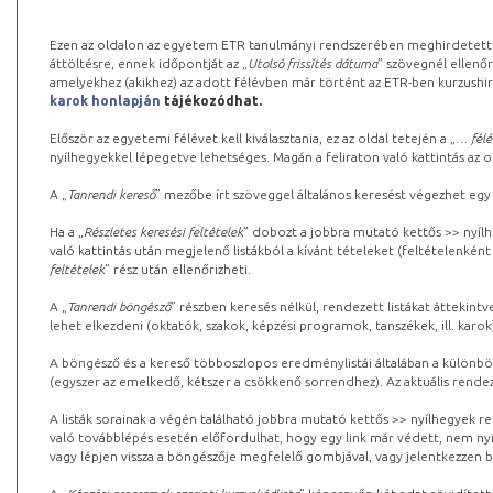
Ezen az oldalon az egyetem ETR tanulmányi rendszerében meghirdetett k
áttöltésre, ennek időpontját az „
Utolsó frissítés dátuma
” szövegnél ellenőr
amelyekhez (akikhez) az adott félévben már történt az ETR-ben kurzushi
karok honlapján
tájékozódhat.
Először az egyetemi félévet kell kiválasztania, ez az oldal tetején a „
… félé
nyílhegyekkel lépegetve lehetséges. Magán a feliraton való kattintás az old
A „
Tanrendi kereső
” mezőbe írt szöveggel általános keresést végezhet egy
Ha a „
Részletes keresési feltételek
” dobozt a jobbra mutató kettős >> nyílh
való kattintás után megjelenő listákból a kívánt tételeket (feltételenként
feltételek
” rész után ellenőrizheti.
A „
Tanrendi böngésző
” részben keresés nélkül, rendezett listákat áttekin
lehet elkezdeni (oktatók, szakok, képzési programok, tanszékek, ill. karok
A böngésző és a kereső többoszlopos eredménylistái általában a különböz
(egyszer az emelkedő, kétszer a csökkenő sorrendhez). Az aktuális rendez
A listák sorainak a végén található jobbra mutató kettős >> nyílhegyek r
való továbblépés esetén előfordulhat, hogy egy link már védett, nem nyi
vagy lépjen vissza a böngészője megfelelő gombjával, vagy jelentkezzen be