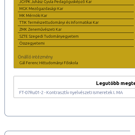
JGYPK Juhász Gyula Pedagógusképző Kar
MGK Mezőgazdasági Kar
MK Mérnöki Kar
TTIK Természettudományi és Informatikai Kar
ZMK Zeneművészeti Kar
SZTE Szegedi Tudományegyetem
Összegyetemi
Önálló intézmény
Gál Ferenc Hittudományi Főiskola
Legutóbb megte
FT-07Ru01-2 - Kontrasztív nyelvészeti ismeretek I. MA