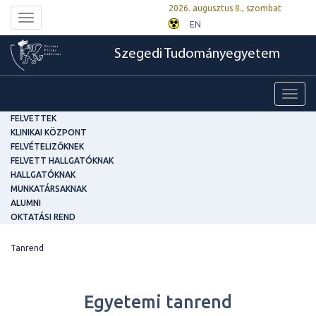
2026. augusztus 8., szombat
Toggle
EN
navigation
Szegedi Tudományegyetem
Toggl
navig
FELVETTEK
KLINIKAI KÖZPONT
FELVÉTELIZŐKNEK
FELVETT HALLGATÓKNAK
HALLGATÓKNAK
MUNKATÁRSAKNAK
ALUMNI
OKTATÁSI REND
Tanrend
Egyetemi tanrend