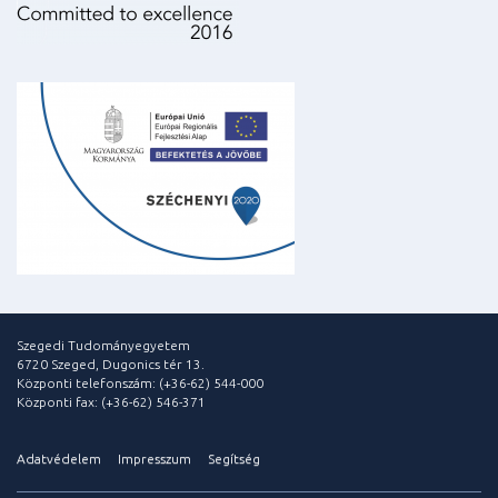
Szegedi Tudományegyetem
6720 Szeged, Dugonics tér 13.
Központi telefonszám: (+36-62) 544-000
Központi fax: (+36-62) 546-371
Adatvédelem
Impresszum
Segítség