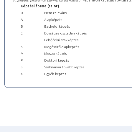
A „
Képzési programok szerinti kurzuskódlista
” képernyőn két adat rövidített
Képzési forma (szint)
0
Nem releváns
A
Alapképzés
B
Bachelorképzés
E
Egységes osztatlan képzés
F
Felsőfokú szakképzés
K
Kiegészítő alapképzés
M
Mesterképzés
P
Doktori képzés
S
Szakirányú továbbképzés
X
Egyéb képzés