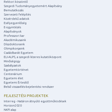
Rektori köszöntő
Szegedi Tudományegyetemért Alapítvány
Bemutatkozás
Szervezeti felépítés
Közérdekű adatok
Esélyegyenlőség
E-ügyintézés
Alapítványok
Professzori kar
Akadémikusaink
Díszdoktoraink
Olimpikonjaink
Családbarát Egyetem
ELI-ALPS, a szegedi lézeres kutatóközpont
Minőségügy
Szabályzatok
Egyetemtörténet
Centenárium
Egyetemi élet
Egyetemi Értesítő
Belső visszaélés-bejelentési rendszer
FEJLESZTÉSI PROJEKTEK
Interreg - Határon átnyúló együttműködések
Horizon2020
NKFI alap