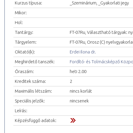
Kurzus típusa:
_Szeminárium, _Gyakorlati jegy
Mikor:
Hol:
Tantárgy:
FT-07Ru, Választható tárgyak: ny
Tárgyelem:
FT-07Ru, Orosz (C) nyelvgyakorlat
Oktató(k):
Erdei Ilona dr.
Meghirdető tanszék:
Fordító- és Tolmácsképző Közp
Óraszám:
heti 2.00
Kreditek száma:
2
Maximális létszám:
nincs korlát
Speciális jelzők:
nincsenek
Leírás:
Képzésfüggő adatok: