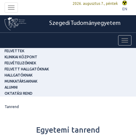
2026. augusztus 7., péntek
Toggle
EN
navigation
Szegedi Tudományegyetem
Toggl
navig
FELVETTEK
KLINIKAI KÖZPONT
FELVÉTELIZŐKNEK
FELVETT HALLGATÓKNAK
HALLGATÓKNAK
MUNKATÁRSAKNAK
ALUMNI
OKTATÁSI REND
Tanrend
Egyetemi tanrend