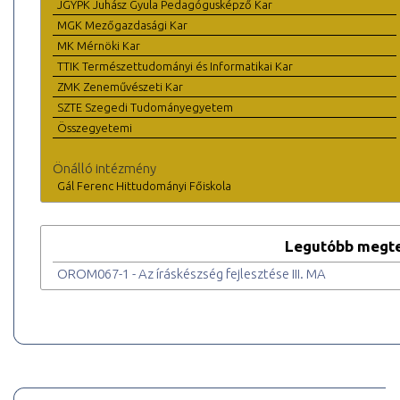
JGYPK Juhász Gyula Pedagógusképző Kar
MGK Mezőgazdasági Kar
MK Mérnöki Kar
TTIK Természettudományi és Informatikai Kar
ZMK Zeneművészeti Kar
SZTE Szegedi Tudományegyetem
Összegyetemi
Önálló intézmény
Gál Ferenc Hittudományi Főiskola
Legutóbb megte
OROM067-1 - Az íráskészség fejlesztése III. MA