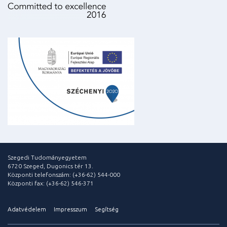
Szegedi Tudományegyetem
6720 Szeged, Dugonics tér 13.
Központi telefonszám: (+36-62) 544-000
Központi fax: (+36-62) 546-371
Adatvédelem
Impresszum
Segítség