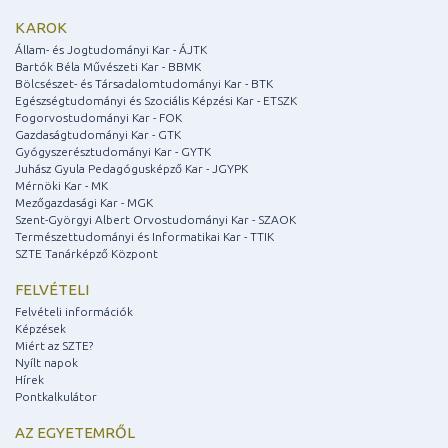
KAROK
Állam- és Jogtudományi Kar - ÁJTK
Bartók Béla Művészeti Kar - BBMK
Bölcsészet- és Társadalomtudományi Kar - BTK
Egészségtudományi és Szociális Képzési Kar - ETSZK
Fogorvostudományi Kar - FOK
Gazdaságtudományi Kar - GTK
Gyógyszerésztudományi Kar - GYTK
Juhász Gyula Pedagógusképző Kar - JGYPK
Mérnöki Kar - MK
Mezőgazdasági Kar - MGK
Szent-Györgyi Albert Orvostudományi Kar - SZAOK
Természettudományi és Informatikai Kar - TTIK
SZTE Tanárképző Központ
FELVÉTELI
Felvételi információk
Képzések
Miért az SZTE?
Nyílt napok
Hírek
Pontkalkulátor
AZ EGYETEMRŐL