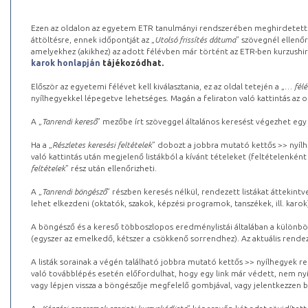
Ezen az oldalon az egyetem ETR tanulmányi rendszerében meghirdetett k
áttöltésre, ennek időpontját az „
Utolsó frissítés dátuma
” szövegnél ellenőr
amelyekhez (akikhez) az adott félévben már történt az ETR-ben kurzushi
karok honlapján
tájékozódhat.
Először az egyetemi félévet kell kiválasztania, ez az oldal tetején a „
… félé
nyílhegyekkel lépegetve lehetséges. Magán a feliraton való kattintás az old
A „
Tanrendi kereső
” mezőbe írt szöveggel általános keresést végezhet egy
Ha a „
Részletes keresési feltételek
” dobozt a jobbra mutató kettős >> nyílh
való kattintás után megjelenő listákból a kívánt tételeket (feltételenként
feltételek
” rész után ellenőrizheti.
A „
Tanrendi böngésző
” részben keresés nélkül, rendezett listákat áttekin
lehet elkezdeni (oktatók, szakok, képzési programok, tanszékek, ill. karok
A böngésző és a kereső többoszlopos eredménylistái általában a különböz
(egyszer az emelkedő, kétszer a csökkenő sorrendhez). Az aktuális rendez
A listák sorainak a végén található jobbra mutató kettős >> nyílhegyek r
való továbblépés esetén előfordulhat, hogy egy link már védett, nem nyi
vagy lépjen vissza a böngészője megfelelő gombjával, vagy jelentkezzen be