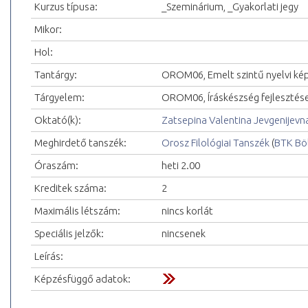
Kurzus típusa:
_Szeminárium, _Gyakorlati jegy
Mikor:
Hol:
Tantárgy:
OROM06, Emelt szintű nyelvi ké
Tárgyelem:
OROM06, Íráskészség fejlesztése I
Oktató(k):
Zatsepina Valentina Jevgenijevn
Meghirdető tanszék:
Orosz Filológiai Tanszék
(
BTK Bö
Óraszám:
heti 2.00
Kreditek száma:
2
Maximális létszám:
nincs korlát
Speciális jelzők:
nincsenek
Leírás:
Képzésfüggő adatok: