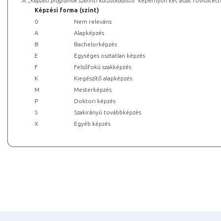
A „
Képzési programok szerinti kurzuskódlista
” képernyőn két adat rövidített
Képzési forma (szint)
0
Nem releváns
A
Alapképzés
B
Bachelorképzés
E
Egységes osztatlan képzés
F
Felsőfokú szakképzés
K
Kiegészítő alapképzés
M
Mesterképzés
P
Doktori képzés
S
Szakirányú továbbképzés
X
Egyéb képzés