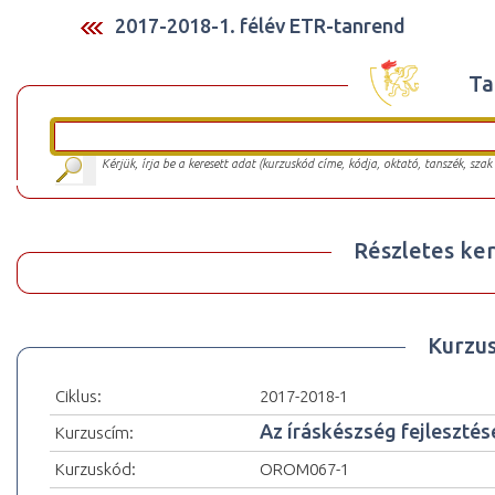
2017-2018-1. félév ETR-tanrend
Ta
Kérjük, írja be a keresett adat (kurzuskód címe, kódja, oktató, tanszék, szak
Részletes ker
Kurzu
Ciklus:
2017-2018-1
Az íráskészség fejlesztése
Kurzuscím:
Kurzuskód:
OROM067-1