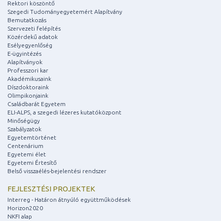
Rektori köszöntő
Szegedi Tudományegyetemért Alapítvány
Bemutatkozás
Szervezeti felépítés
Közérdekű adatok
Esélyegyenlőség
E-ügyintézés
Alapítványok
Professzori kar
Akadémikusaink
Díszdoktoraink
Olimpikonjaink
Családbarát Egyetem
ELI-ALPS, a szegedi lézeres kutatóközpont
Minőségügy
Szabályzatok
Egyetemtörténet
Centenárium
Egyetemi élet
Egyetemi Értesítő
Belső visszaélés-bejelentési rendszer
FEJLESZTÉSI PROJEKTEK
Interreg - Határon átnyúló együttműködések
Horizon2020
NKFI alap