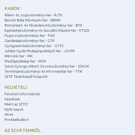
KAROK
Állam- és Jogtudományi Kar - ÁJTK
Bartók Béla Művészeti Kar - BBMK
Bölcsészet- és Társadalomtudományi Kar - BTK
Egészségtudományi és Szociális Képzési Kar - ETSZK
Fogorvostudományi Kar - FOK
Gazdaságtudományi Kar - GTK
Gyógyszerésztudományi Kar - GYTK
Juhász Gyula Pedagógusképző Kar - JGYPK
Mérnöki Kar - MK
Mezőgazdasági Kar - MGK
Szent-Györgyi Albert Orvostudományi Kar - SZAOK
Természettudományi és Informatikai Kar - TTIK
SZTE Tanárképző Központ
FELVÉTELI
Felvételi információk
Képzések
Miért az SZTE?
Nyílt napok
Hírek
Pontkalkulátor
AZ EGYETEMRŐL