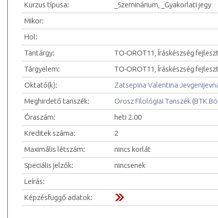
Kurzus típusa:
_Szeminárium, _Gyakorlati jegy
Mikor:
Hol:
Tantárgy:
TO-OROT11, Íráskészség fejleszt
Tárgyelem:
TO-OROT11, Íráskészség fejleszt
Oktató(k):
Zatsepina Valentina Jevgenijevn
Meghirdető tanszék:
Orosz Filológiai Tanszék
(
BTK Bö
Óraszám:
heti 2.00
Kreditek száma:
2
Maximális létszám:
nincs korlát
Speciális jelzők:
nincsenek
Leírás:
Képzésfüggő adatok: