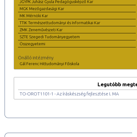
JGYPK Juhász Gyula Pedagógusképző Kar
MGK Mezőgazdasági Kar
MK Mérnöki Kar
TTIK Természettudományi és Informatikai Kar
ZMK Zeneművészeti Kar
SZTE Szegedi Tudományegyetem
Összegyetemi
Önálló intézmény
Gál Ferenc Hittudományi Főiskola
Legutóbb megte
TO-OROT1101-1 - Az íráskészség fejlesztése I. MA