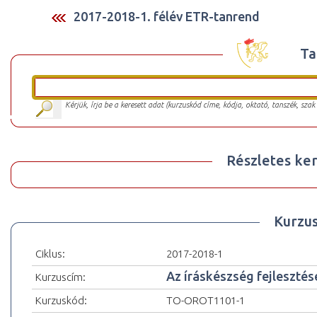
2017-2018-1. félév ETR-tanrend
Ta
Kérjük, írja be a keresett adat (kurzuskód címe, kódja, oktató, tanszék, szak
Részletes ker
Kurzu
Ciklus:
2017-2018-1
Az íráskészség fejlesztés
Kurzuscím:
Kurzuskód:
TO-OROT1101-1