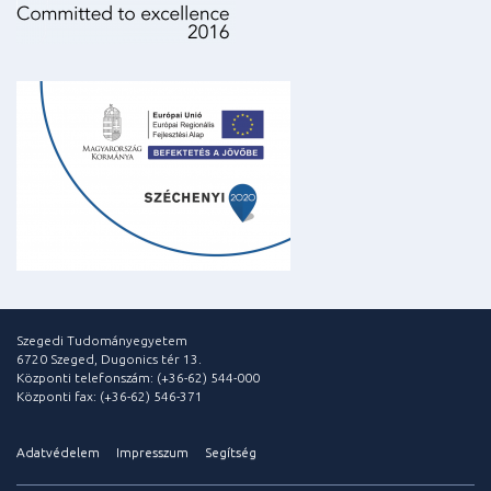
Szegedi Tudományegyetem
6720 Szeged, Dugonics tér 13.
Központi telefonszám: (+36-62) 544-000
Központi fax: (+36-62) 546-371
Adatvédelem
Impresszum
Segítség