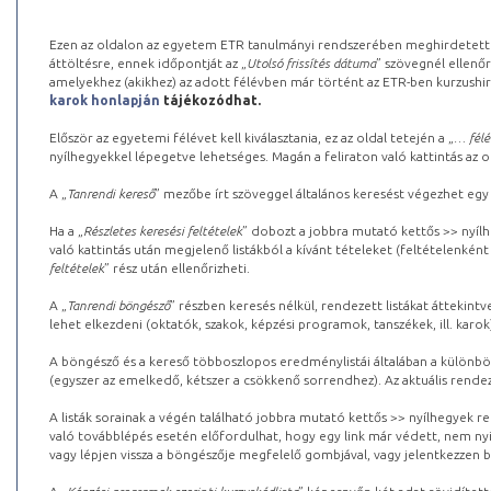
Ezen az oldalon az egyetem ETR tanulmányi rendszerében meghirdetett k
áttöltésre, ennek időpontját az „
Utolsó frissítés dátuma
” szövegnél ellenőr
amelyekhez (akikhez) az adott félévben már történt az ETR-ben kurzushi
karok honlapján
tájékozódhat.
Először az egyetemi félévet kell kiválasztania, ez az oldal tetején a „
… félé
nyílhegyekkel lépegetve lehetséges. Magán a feliraton való kattintás az old
A „
Tanrendi kereső
” mezőbe írt szöveggel általános keresést végezhet egy
Ha a „
Részletes keresési feltételek
” dobozt a jobbra mutató kettős >> nyílh
való kattintás után megjelenő listákból a kívánt tételeket (feltételenként
feltételek
” rész után ellenőrizheti.
A „
Tanrendi böngésző
” részben keresés nélkül, rendezett listákat áttekin
lehet elkezdeni (oktatók, szakok, képzési programok, tanszékek, ill. karok
A böngésző és a kereső többoszlopos eredménylistái általában a különböz
(egyszer az emelkedő, kétszer a csökkenő sorrendhez). Az aktuális rendez
A listák sorainak a végén található jobbra mutató kettős >> nyílhegyek r
való továbblépés esetén előfordulhat, hogy egy link már védett, nem nyi
vagy lépjen vissza a böngészője megfelelő gombjával, vagy jelentkezzen be