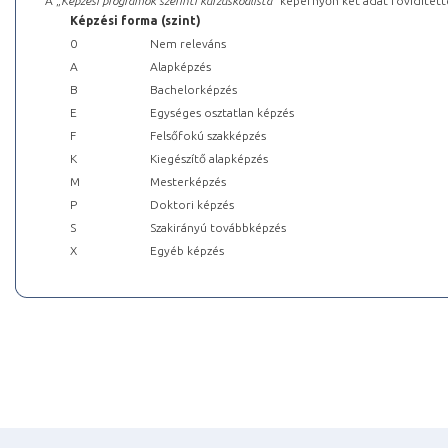
A „
Képzési programok szerinti kurzuskódlista
” képernyőn két adat rövidített
Képzési forma (szint)
0
Nem releváns
A
Alapképzés
B
Bachelorképzés
E
Egységes osztatlan képzés
F
Felsőfokú szakképzés
K
Kiegészítő alapképzés
M
Mesterképzés
P
Doktori képzés
S
Szakirányú továbbképzés
X
Egyéb képzés