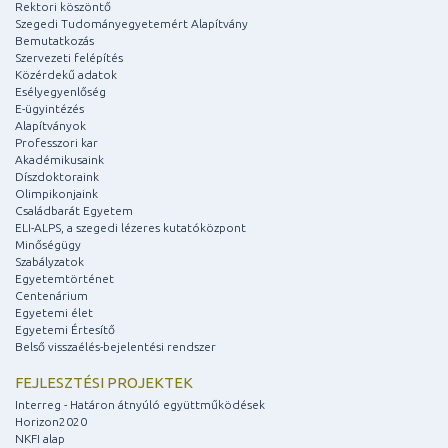
Rektori köszöntő
Szegedi Tudományegyetemért Alapítvány
Bemutatkozás
Szervezeti felépítés
Közérdekű adatok
Esélyegyenlőség
E-ügyintézés
Alapítványok
Professzori kar
Akadémikusaink
Díszdoktoraink
Olimpikonjaink
Családbarát Egyetem
ELI-ALPS, a szegedi lézeres kutatóközpont
Minőségügy
Szabályzatok
Egyetemtörténet
Centenárium
Egyetemi élet
Egyetemi Értesítő
Belső visszaélés-bejelentési rendszer
FEJLESZTÉSI PROJEKTEK
Interreg - Határon átnyúló együttműködések
Horizon2020
NKFI alap