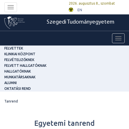
2026. augusztus 8., szombat
Toggle
EN
navigation
Szegedi Tudományegyetem
Toggl
navig
FELVETTEK
KLINIKAI KÖZPONT
FELVÉTELIZŐKNEK
FELVETT HALLGATÓKNAK
HALLGATÓKNAK
MUNKATÁRSAKNAK
ALUMNI
OKTATÁSI REND
Tanrend
Egyetemi tanrend