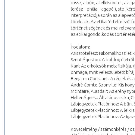
rossz, a bűn, a lelkiismeret, az 
(erósz – philia – agapé ), stb. 
interpretációja során az alapvet
törekszik. Az etikai ’értelmező’
történetiségének és mai relevanc
az etikai gondolkodás történetén
Irodalom:
Arisztotelész: Nikomakhoszi etika. 
Szent Ágoston: A boldog életről.
Kant Az erkölcsök metafizikája.
önmaga, mint veleszületett bíráj
Benjamin Constant: A régiek és 
André Comte-Sponville: Kis könyv
McIntaire, Alasdair: Az erény nyo
Heller Ágnes.: Általános etika, C
Lábjegyzetek Platónhoz: A bűn. 
Lábjegyzetek Platónhoz: A lelkii
Lábjegyzetek Platónhoz: Az igaz
Követelmény / számonkérés / os