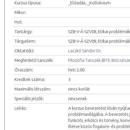
Kurzus típusa:
_Előadás, _Kollokvium
Mikor:
Hol:
Tantárgy:
SZB-V-Á-SZV08, Etikai problémák
Tárgyelem:
SZB-V-Á-SZV08, Etikai problémá
Oktató(k):
Laczkó Sándor Dr.
Meghirdető tanszék:
Filozófia Tanszék
(
BTK Bölcsész
Óraszám:
heti 2.00
Kreditek száma:
3
Maximális létszám:
nincs korlát
Speciális jelzők:
nincsenek
Leírás:
A kurzus bevezetést kíván nyújt
problémavilágába. A bevezetés j
funkciói, erkölcs és törvény, konv
illetve közös fogalom- és problé