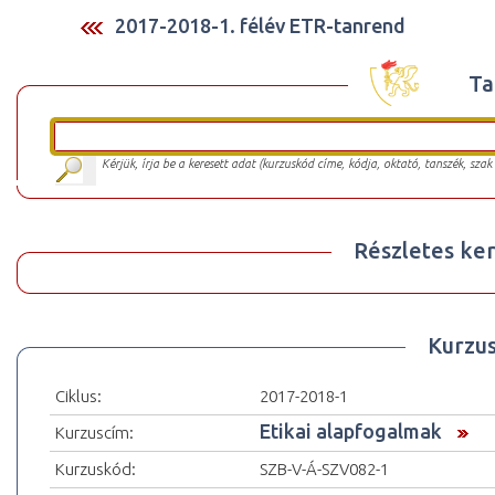
2017-2018-1. félév ETR-tanrend
Ta
Kérjük, írja be a keresett adat (kurzuskód címe, kódja, oktató, tanszék, szak
Részletes ker
Kurzu
Ciklus:
2017-2018-1
Etikai alapfogalmak
Kurzuscím:
Kurzuskód:
SZB-V-Á-SZV082-1