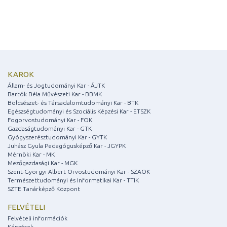
KAROK
Állam- és Jogtudományi Kar - ÁJTK
Bartók Béla Művészeti Kar - BBMK
Bölcsészet- és Társadalomtudományi Kar - BTK
Egészségtudományi és Szociális Képzési Kar - ETSZK
Fogorvostudományi Kar - FOK
Gazdaságtudományi Kar - GTK
Gyógyszerésztudományi Kar - GYTK
Juhász Gyula Pedagógusképző Kar - JGYPK
Mérnöki Kar - MK
Mezőgazdasági Kar - MGK
Szent-Györgyi Albert Orvostudományi Kar - SZAOK
Természettudományi és Informatikai Kar - TTIK
SZTE Tanárképző Központ
FELVÉTELI
Felvételi információk
Képzések