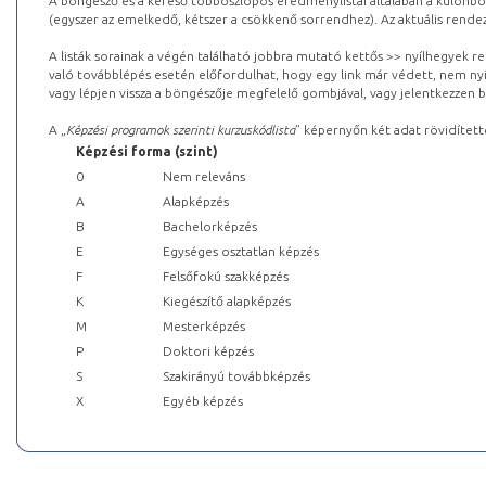
A böngésző és a kereső többoszlopos eredménylistái általában a különböz
(egyszer az emelkedő, kétszer a csökkenő sorrendhez). Az aktuális rendez
A listák sorainak a végén található jobbra mutató kettős >> nyílhegyek r
való továbblépés esetén előfordulhat, hogy egy link már védett, nem nyi
vagy lépjen vissza a böngészője megfelelő gombjával, vagy jelentkezzen be
A „
Képzési programok szerinti kurzuskódlista
” képernyőn két adat rövidített
Képzési forma (szint)
0
Nem releváns
A
Alapképzés
B
Bachelorképzés
E
Egységes osztatlan képzés
F
Felsőfokú szakképzés
K
Kiegészítő alapképzés
M
Mesterképzés
P
Doktori képzés
S
Szakirányú továbbképzés
X
Egyéb képzés