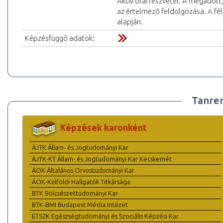
Aktív órai részvétel. A megadott
az értelmező feldolgozása. A fé
alapján.
Képzésfüggő adatok:
Tanre
Képzések karonként
ÁJTK Állam- és Jogtudományi Kar
ÁJTK-KT Állam- és Jogtudományi Kar Kecskemét
ÁOK Általános Orvostudományi Kar
ÁOK-Külföldi Hallgatók Titkársága
BTK Bölcsészettudományi Kar
BTK-BMI Budapest Média Intézet
ETSZK Egészségtudományi és Szociális Képzési Kar