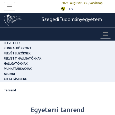
2026. augusztus 9., vasárnap
Toggle
EN
navigation
Szegedi Tudományegyetem
Toggl
navig
FELVETTEK
KLINIKAI KÖZPONT
FELVÉTELIZŐKNEK
FELVETT HALLGATÓKNAK
HALLGATÓKNAK
MUNKATÁRSAKNAK
ALUMNI
OKTATÁSI REND
Tanrend
Egyetemi tanrend