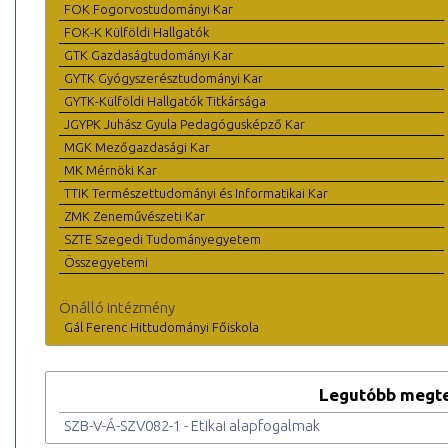
FOK Fogorvostudományi Kar
FOK-K Külföldi Hallgatók
GTK Gazdaságtudományi Kar
GYTK Gyógyszerésztudományi Kar
GYTK-Külföldi Hallgatók Titkársága
JGYPK Juhász Gyula Pedagógusképző Kar
MGK Mezőgazdasági Kar
MK Mérnöki Kar
TTIK Természettudományi és Informatikai Kar
ZMK Zeneművészeti Kar
SZTE Szegedi Tudományegyetem
Összegyetemi
Önálló intézmény
Gál Ferenc Hittudományi Főiskola
Legutóbb megte
SZB-V-Á-SZV082-1 - Etikai alapfogalmak