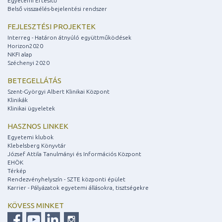
Egyetemi Értesítő
Belső visszaélés-bejelentési rendszer
FEJLESZTÉSI PROJEKTEK
Interreg - Határon átnyúló együttműködések
Horizon2020
NKFI alap
Széchenyi 2020
BETEGELLÁTÁS
Szent-Györgyi Albert Klinikai Központ
Klinikák
Klinikai ügyeletek
HASZNOS LINKEK
Egyetemi klubok
Klebelsberg Könyvtár
József Attila Tanulmányi és Információs Központ
EHÖK
Térkép
Rendezvényhelyszín - SZTE központi épület
Karrier - Pályázatok egyetemi állásokra, tisztségekre
KÖVESS MINKET