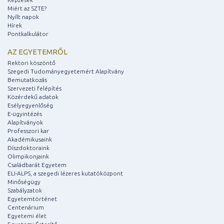
Miért az SZTE?
Nyílt napok
Hírek
Pontkalkulátor
AZ EGYETEMRŐL
Rektori köszöntő
Szegedi Tudományegyetemért Alapítvány
Bemutatkozás
Szervezeti felépítés
Közérdekű adatok
Esélyegyenlőség
E-ügyintézés
Alapítványok
Professzori kar
Akadémikusaink
Díszdoktoraink
Olimpikonjaink
Családbarát Egyetem
ELI-ALPS, a szegedi lézeres kutatóközpont
Minőségügy
Szabályzatok
Egyetemtörténet
Centenárium
Egyetemi élet