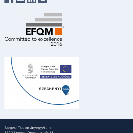
Szegedi Tudományegyetem
6720 Szeged, Dugonics tér 13.