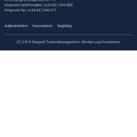
Központi telefonszám: (+36-62) 544-000
Központi fax: (+36-62) 546-371
Adatvédelem
Impresszum
Segítség
(C) 2010 Szegedi Tudományegyetem. Minden jog fenntartva.