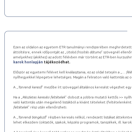
Ezen az oldalon az egyetem ETR tanulmányi rendszerében meghirdetett k
áttöltésre, ennek időpontját az „
Utolsó frissítés dátuma
” szövegnél ellenőr
amelyekhez (akikhez) az adott félévben már történt az ETR-ben kurzushi
karok honlapján
tájékozódhat.
Először az egyetemi félévet kell kiválasztania, ez az oldal tetején a „
… félé
nyílhegyekkel lépegetve lehetséges. Magán a feliraton való kattintás az old
A „
Tanrendi kereső
” mezőbe írt szöveggel általános keresést végezhet egy
Ha a „
Részletes keresési feltételek
” dobozt a jobbra mutató kettős >> nyílh
való kattintás után megjelenő listákból a kívánt tételeket (feltételenként
feltételek
” rész után ellenőrizheti.
A „
Tanrendi böngésző
” részben keresés nélkül, rendezett listákat áttekin
lehet elkezdeni (oktatók, szakok, képzési programok, tanszékek, ill. karok