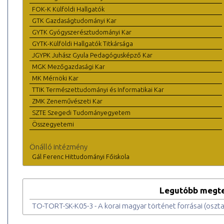
FOK-K Külföldi Hallgatók
GTK Gazdaságtudományi Kar
GYTK Gyógyszerésztudományi Kar
GYTK-Külföldi Hallgatók Titkársága
JGYPK Juhász Gyula Pedagógusképző Kar
MGK Mezőgazdasági Kar
MK Mérnöki Kar
TTIK Természettudományi és Informatikai Kar
ZMK Zeneművészeti Kar
SZTE Szegedi Tudományegyetem
Összegyetemi
Önálló intézmény
Gál Ferenc Hittudományi Főiskola
Legutóbb megte
TO-TORT-SK-K05-3 - A korai magyar történet forrásai (osztat