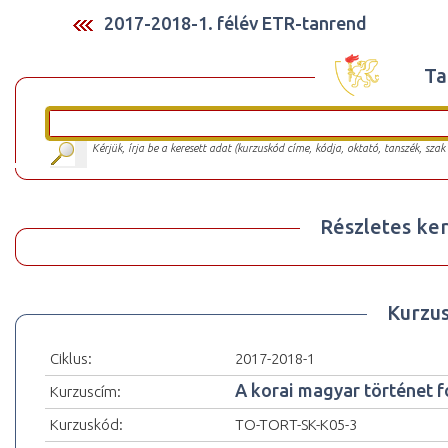
2017-2018-1. félév ETR-tanrend
Ta
Kérjük, írja be a keresett adat (kurzuskód címe, kódja, oktató, tanszék, szak
Részletes ker
Kurzu
Ciklus:
2017-2018-1
A korai magyar történet fo
Kurzuscím:
Kurzuskód:
TO-TORT-SK-K05-3