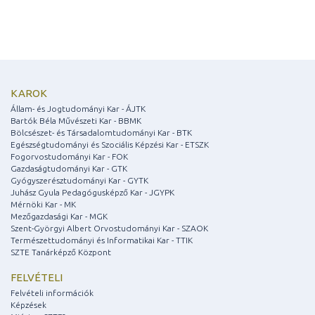
KAROK
Állam- és Jogtudományi Kar - ÁJTK
Bartók Béla Művészeti Kar - BBMK
Bölcsészet- és Társadalomtudományi Kar - BTK
Egészségtudományi és Szociális Képzési Kar - ETSZK
Fogorvostudományi Kar - FOK
Gazdaságtudományi Kar - GTK
Gyógyszerésztudományi Kar - GYTK
Juhász Gyula Pedagógusképző Kar - JGYPK
Mérnöki Kar - MK
Mezőgazdasági Kar - MGK
Szent-Györgyi Albert Orvostudományi Kar - SZAOK
Természettudományi és Informatikai Kar - TTIK
SZTE Tanárképző Központ
FELVÉTELI
Felvételi információk
Képzések