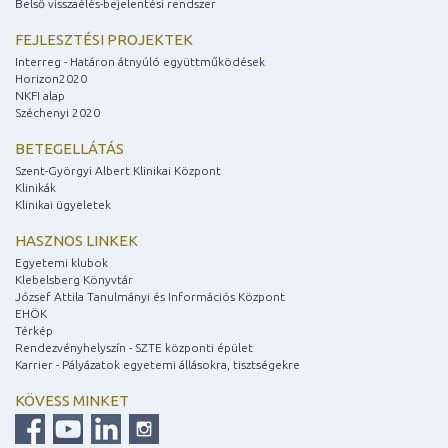
Belső visszaélés-bejelentési rendszer
FEJLESZTÉSI PROJEKTEK
Interreg - Határon átnyúló együttműködések
Horizon2020
NKFI alap
Széchenyi 2020
BETEGELLÁTÁS
Szent-Györgyi Albert Klinikai Központ
Klinikák
Klinikai ügyeletek
HASZNOS LINKEK
Egyetemi klubok
Klebelsberg Könyvtár
József Attila Tanulmányi és Információs Központ
EHÖK
Térkép
Rendezvényhelyszín - SZTE központi épület
Karrier - Pályázatok egyetemi állásokra, tisztségekre
KÖVESS MINKET