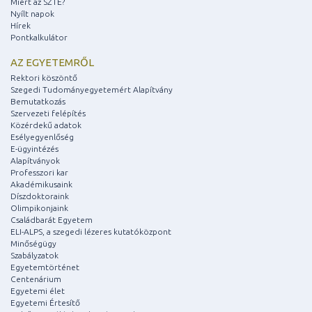
Miért az SZTE?
Nyílt napok
Hírek
Pontkalkulátor
AZ EGYETEMRŐL
Rektori köszöntő
Szegedi Tudományegyetemért Alapítvány
Bemutatkozás
Szervezeti felépítés
Közérdekű adatok
Esélyegyenlőség
E-ügyintézés
Alapítványok
Professzori kar
Akadémikusaink
Díszdoktoraink
Olimpikonjaink
Családbarát Egyetem
ELI-ALPS, a szegedi lézeres kutatóközpont
Minőségügy
Szabályzatok
Egyetemtörténet
Centenárium
Egyetemi élet
Egyetemi Értesítő