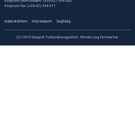
Központi telefonszám: (+36-62) 544-000
Központi fax: (+36-62) 546-371
Adatvédelem
Impresszum
Segítség
(C) 2010 Szegedi Tudományegyetem. Minden jog fenntartva.