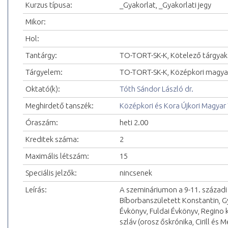
Kurzus típusa:
_Gyakorlat, _Gyakorlati jegy
Mikor:
Hol:
Tantárgy:
TO-TORT-SK-K, Kötelező tárgyak
Tárgyelem:
TO-TORT-SK-K, Középkori magya
Oktató(k):
Tóth Sándor László dr.
Meghirdető tanszék:
Középkori és Kora Újkori Magyar
Óraszám:
heti 2.00
Kreditek száma:
2
Maximális létszám:
15
Speciális jelzők:
nincsenek
Leírás:
A szemináriumon a 9-11. századi
Bíborbanszületett Konstantin, Gyö
Évkönyv, Fuldai Évkönyv, Regino k
szláv (orosz őskrónika, Cirill és