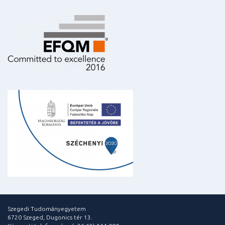
Szegedi Tudományegyetem
6720 Szeged, Dugonics tér 13.