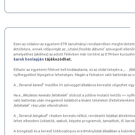
Ezen az oldalon az egyetem ETR tanulmányi rendszerében meghirdetett k
áttöltésre, ennek időpontját az „
Utolsó frissítés dátuma
” szövegnél ellenőr
amelyekhez (akikhez) az adott félévben már történt az ETR-ben kurzushi
karok honlapján
tájékozódhat.
Először az egyetemi félévet kell kiválasztania, ez az oldal tetején a „
… félé
nyílhegyekkel lépegetve lehetséges. Magán a feliraton való kattintás az old
A „
Tanrendi kereső
” mezőbe írt szöveggel általános keresést végezhet egy
Ha a „
Részletes keresési feltételek
” dobozt a jobbra mutató kettős >> nyílh
való kattintás után megjelenő listákból a kívánt tételeket (feltételenként
feltételek
” rész után ellenőrizheti.
A „
Tanrendi böngésző
” részben keresés nélkül, rendezett listákat áttekin
lehet elkezdeni (oktatók, szakok, képzési programok, tanszékek, ill. karok
A böngésző és a kereső többoszlopos eredménylistái általában a különböz