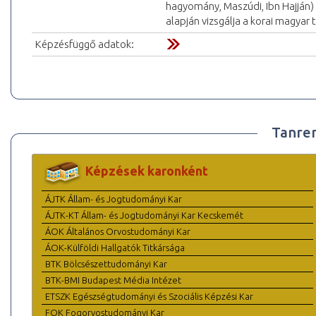
hagyomány, Maszúdi, Ibn Hajján)
alapján vizsgálja a korai magyar 
Képzésfüggő adatok:
Tanre
Képzések karonként
ÁJTK Állam- és Jogtudományi Kar
ÁJTK-KT Állam- és Jogtudományi Kar Kecskemét
ÁOK Általános Orvostudományi Kar
ÁOK-Külföldi Hallgatók Titkársága
BTK Bölcsészettudományi Kar
BTK-BMI Budapest Média Intézet
ETSZK Egészségtudományi és Szociális Képzési Kar
FOK Fogorvostudományi Kar