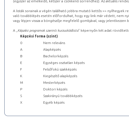
(egyszer az emelkedő, kétszer a csökkenő sorrendhez). Az aktuális rendez
A listák sorainak a végén található jobbra mutató kettős >> nyílhegyek r
való továbblépés esetén előfordulhat, hogy egy link már védett, nem nyi
vagy lépjen vissza a böngészője megfelelő gombjával, vagy jelentkezzen be
A „
Képzési programok szerinti kurzuskódlista
” képernyőn két adat rövidített
Képzési forma (szint)
0
Nem releváns
A
Alapképzés
B
Bachelorképzés
E
Egységes osztatlan képzés
F
Felsőfokú szakképzés
K
Kiegészítő alapképzés
M
Mesterképzés
P
Doktori képzés
S
Szakirányú továbbképzés
X
Egyéb képzés