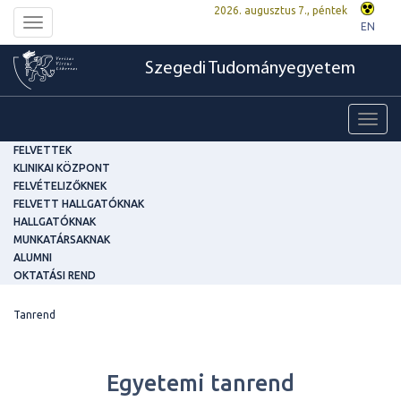
2026. augusztus 7., péntek
Toggle
EN
navigation
Szegedi Tudományegyetem
Toggl
navig
FELVETTEK
KLINIKAI KÖZPONT
FELVÉTELIZŐKNEK
FELVETT HALLGATÓKNAK
HALLGATÓKNAK
MUNKATÁRSAKNAK
ALUMNI
OKTATÁSI REND
Tanrend
Egyetemi tanrend