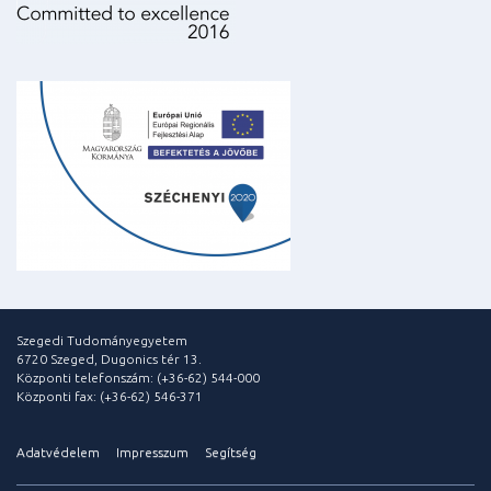
Szegedi Tudományegyetem
6720 Szeged, Dugonics tér 13.
Központi telefonszám: (+36-62) 544-000
Központi fax: (+36-62) 546-371
Adatvédelem
Impresszum
Segítség