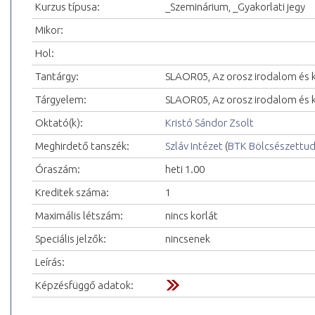
Kurzus típusa:
_Szeminárium, _Gyakorlati jegy
Mikor:
Hol:
Tantárgy:
SLAOR05, Az orosz irodalom és k
Tárgyelem:
SLAOR05, Az orosz irodalom és k
Oktató(k):
Kristó Sándor Zsolt
Meghirdető tanszék:
Szláv Intézet
(
BTK Bölcsészettu
Óraszám:
heti 1.00
Kreditek száma:
1
Maximális létszám:
nincs korlát
Speciális jelzők:
nincsenek
Leírás:
Képzésfüggő adatok: