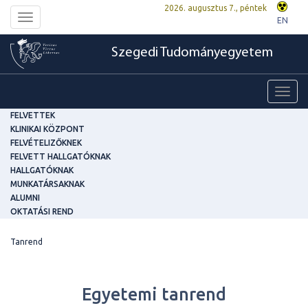
2026. augusztus 7., péntek
Toggle
EN
navigation
Szegedi Tudományegyetem
Toggl
navig
FELVETTEK
KLINIKAI KÖZPONT
FELVÉTELIZŐKNEK
FELVETT HALLGATÓKNAK
HALLGATÓKNAK
MUNKATÁRSAKNAK
ALUMNI
OKTATÁSI REND
Tanrend
Egyetemi tanrend