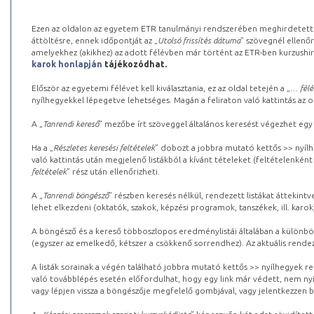
Ezen az oldalon az egyetem ETR tanulmányi rendszerében meghirdetett k
áttöltésre, ennek időpontját az „
Utolsó frissítés dátuma
” szövegnél ellenőr
amelyekhez (akikhez) az adott félévben már történt az ETR-ben kurzushi
karok honlapján
tájékozódhat.
Először az egyetemi félévet kell kiválasztania, ez az oldal tetején a „
… félé
nyílhegyekkel lépegetve lehetséges. Magán a feliraton való kattintás az old
A „
Tanrendi kereső
” mezőbe írt szöveggel általános keresést végezhet egy
Ha a „
Részletes keresési feltételek
” dobozt a jobbra mutató kettős >> nyílh
való kattintás után megjelenő listákból a kívánt tételeket (feltételenként
feltételek
” rész után ellenőrizheti.
A „
Tanrendi böngésző
” részben keresés nélkül, rendezett listákat áttekin
lehet elkezdeni (oktatók, szakok, képzési programok, tanszékek, ill. karok
A böngésző és a kereső többoszlopos eredménylistái általában a különböz
(egyszer az emelkedő, kétszer a csökkenő sorrendhez). Az aktuális rendez
A listák sorainak a végén található jobbra mutató kettős >> nyílhegyek r
való továbblépés esetén előfordulhat, hogy egy link már védett, nem nyi
vagy lépjen vissza a böngészője megfelelő gombjával, vagy jelentkezzen be