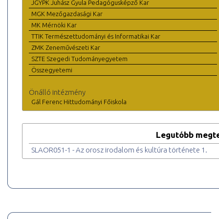
JGYPK Juhász Gyula Pedagógusképző Kar
MGK Mezőgazdasági Kar
MK Mérnöki Kar
TTIK Természettudományi és Informatikai Kar
ZMK Zeneművészeti Kar
SZTE Szegedi Tudományegyetem
Összegyetemi
Önálló intézmény
Gál Ferenc Hittudományi Főiskola
Legutóbb megte
SLAOR051-1 - Az orosz irodalom és kultúra története 1.