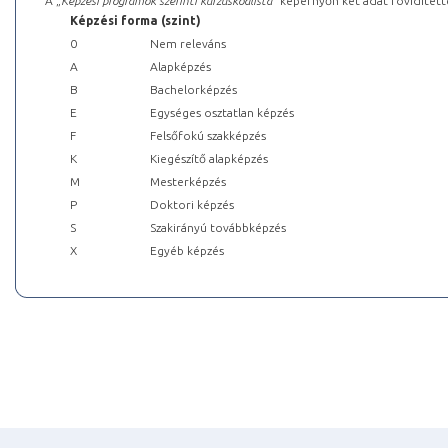
A „
Képzési programok szerinti kurzuskódlista
” képernyőn két adat rövidített
Képzési forma (szint)
0
Nem releváns
A
Alapképzés
B
Bachelorképzés
E
Egységes osztatlan képzés
F
Felsőfokú szakképzés
K
Kiegészítő alapképzés
M
Mesterképzés
P
Doktori képzés
S
Szakirányú továbbképzés
X
Egyéb képzés