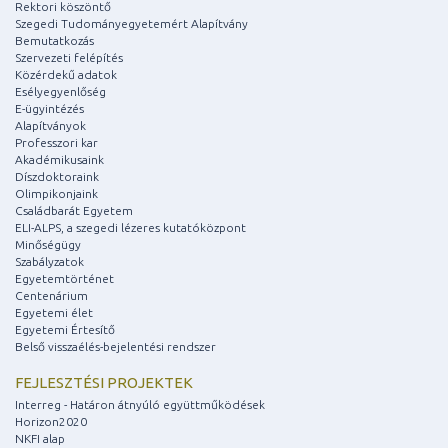
Rektori köszöntő
Szegedi Tudományegyetemért Alapítvány
Bemutatkozás
Szervezeti felépítés
Közérdekű adatok
Esélyegyenlőség
E-ügyintézés
Alapítványok
Professzori kar
Akadémikusaink
Díszdoktoraink
Olimpikonjaink
Családbarát Egyetem
ELI-ALPS, a szegedi lézeres kutatóközpont
Minőségügy
Szabályzatok
Egyetemtörténet
Centenárium
Egyetemi élet
Egyetemi Értesítő
Belső visszaélés-bejelentési rendszer
FEJLESZTÉSI PROJEKTEK
Interreg - Határon átnyúló együttműködések
Horizon2020
NKFI alap