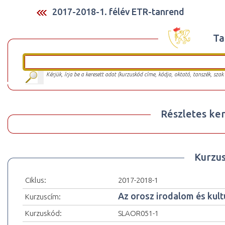
2017-2018-1. félév ETR-tanrend
Ta
Kérjük, írja be a keresett adat (kurzuskód címe, kódja, oktató, tanszék, szak
Részletes ker
Kurzu
Ciklus:
2017-2018-1
Az orosz irodalom és kult
Kurzuscím:
Kurzuskód:
SLAOR051-1