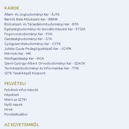
KAROK
Állam- és Jogtudományi Kar - ÁJTK
Bartók Béla Művészeti Kar - BBMK
Bölcsészet- és Társadalomtudományi Kar - BTK
Egészségtudományi és Szociális Képzési Kar - ETSZK
Fogorvostudományi Kar - FOK
Gazdaságtudományi Kar - GTK
Gyógyszerésztudományi Kar - GYTK
Juhász Gyula Pedagógusképző Kar - JGYPK
Mérnöki Kar - MK
Mezőgazdasági Kar - MGK
Szent-Györgyi Albert Orvostudományi Kar - SZAOK
Természettudományi és Informatikai Kar - TTIK
SZTE Tanárképző Központ
FELVÉTELI
Felvételi információk
Képzések
Miért az SZTE?
Nyílt napok
Hírek
Pontkalkulátor
AZ EGYETEMRŐL