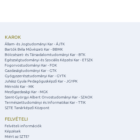
KAROK
Állam- és Jogtudományi Kar - ÁJTK
Bartók Béla Művészeti Kar - BBMK
Bölcsészet- és Társadalomtudományi Kar - BTK
Egészségtudományi és Szociális Képzési Kar - ETSZK
Fogorvostudományi Kar - FOK
Gazdaságtudományi Kar - GTK
Gyógyszerésztudományi Kar - GYTK
Juhász Gyula Pedagógusképző Kar - JGYPK
Mérnöki Kar - MK
Mezőgazdasági Kar - MGK
Szent-Györgyi Albert Orvostudományi Kar - SZAOK
Természettudományi és Informatikai Kar - TTIK
SZTE Tanárképző Központ
FELVÉTELI
Felvételi információk
Képzések
Miért az SZTE?