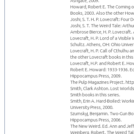
Ashgate, 2009.
Howard, Robert E. The Coming of
Books, 2003. Also the other Howa
Joshi, S. T. H. P. Lovecraft: Four
Joshi, S. T. The Weird Tale: Art
Ambrose Bierce, H. P. Lovecraft. 
Lovecraft, H. P. Lord of a Visible
Schultz. Athens, OH: Ohio Univers
Lovecraft, H. P. Call of Cthulhu 
the other Lovecraft books in this 
Lovecraft, H.P. and Robert E. Ho
Robert E. Howard: 1933-1936. Ed. 
Hippocampus Press, 2009.
The Pulp Magazines Project. ht
Smith, Clark Ashton. Lost Worlds.
Smith books in this series.
Smith, Erin A. Hard-Boiled: Work
University Press, 2000.
Szumskyj, Benjamin. Two-Gun Bob
Hippocampus Press, 2006.
The New Weird. Ed. Ann and Jeff
Weinberg, Robert. The Weird Tales