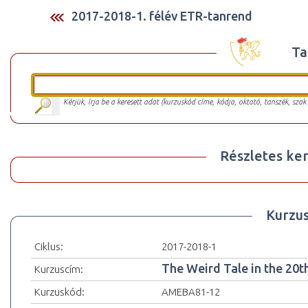
2017-2018-1. félév ETR-tanrend
Ta
Kérjük, írja be a keresett adat (kurzuskód címe, kódja, oktató, tanszék, szak
Részletes ker
Kurzu
Ciklus:
2017-2018-1
The Weird Tale in the 20t
Kurzuscím:
Kurzuskód:
AMEBA81-12