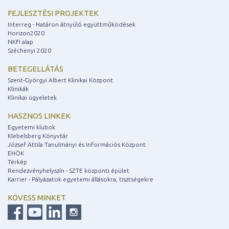
FEJLESZTÉSI PROJEKTEK
Interreg - Határon átnyúló együttműködések
Horizon2020
NKFI alap
Széchenyi 2020
BETEGELLÁTÁS
Szent-Györgyi Albert Klinikai Központ
Klinikák
Klinikai ügyeletek
HASZNOS LINKEK
Egyetemi klubok
Klebelsberg Könyvtár
József Attila Tanulmányi és Információs Központ
EHÖK
Térkép
Rendezvényhelyszín - SZTE központi épület
Karrier - Pályázatok egyetemi állásokra, tisztségekre
KÖVESS MINKET