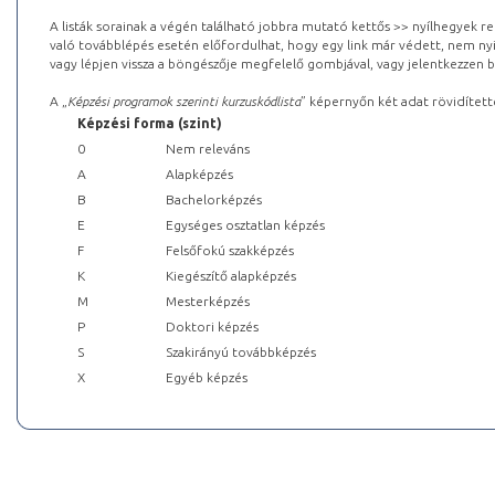
A listák sorainak a végén található jobbra mutató kettős >> nyílhegyek r
való továbblépés esetén előfordulhat, hogy egy link már védett, nem nyi
vagy lépjen vissza a böngészője megfelelő gombjával, vagy jelentkezzen be
A „
Képzési programok szerinti kurzuskódlista
” képernyőn két adat rövidített
Képzési forma (szint)
0
Nem releváns
A
Alapképzés
B
Bachelorképzés
E
Egységes osztatlan képzés
F
Felsőfokú szakképzés
K
Kiegészítő alapképzés
M
Mesterképzés
P
Doktori képzés
S
Szakirányú továbbképzés
X
Egyéb képzés