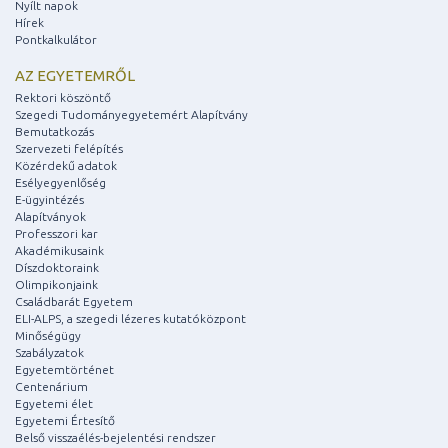
Nyílt napok
Hírek
Pontkalkulátor
AZ EGYETEMRŐL
Rektori köszöntő
Szegedi Tudományegyetemért Alapítvány
Bemutatkozás
Szervezeti felépítés
Közérdekű adatok
Esélyegyenlőség
E-ügyintézés
Alapítványok
Professzori kar
Akadémikusaink
Díszdoktoraink
Olimpikonjaink
Családbarát Egyetem
ELI-ALPS, a szegedi lézeres kutatóközpont
Minőségügy
Szabályzatok
Egyetemtörténet
Centenárium
Egyetemi élet
Egyetemi Értesítő
Belső visszaélés-bejelentési rendszer