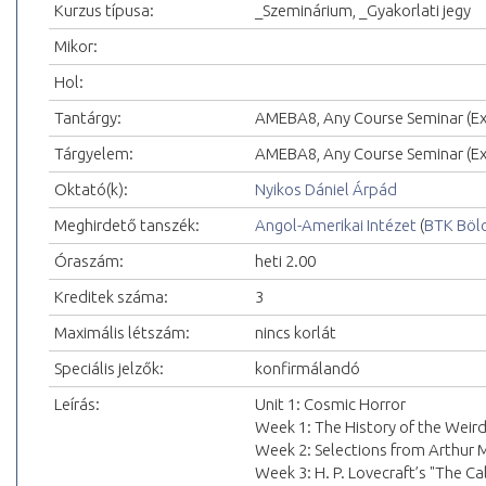
Kurzus típusa:
_Szeminárium, _Gyakorlati jegy
Mikor:
Hol:
Tantárgy:
AMEBA8, Any Course Seminar (Exc
Tárgyelem:
AMEBA8, Any Course Seminar (Exc
Oktató(k):
Nyikos Dániel Árpád
Meghirdető tanszék:
Angol-Amerikai Intézet
(
BTK Böl
Óraszám:
heti 2.00
Kreditek száma:
3
Maximális létszám:
nincs korlát
Speciális jelzők:
konfirmálandó
Leírás:
Unit 1: Cosmic Horror
Week 1: The History of the Weir
Week 2: Selections from Arthur
Week 3: H. P. Lovecraft’s "The Ca