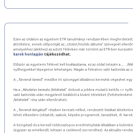
Ezen az oldalon az egyetem ETR tanulmányi rendszerében meghirdetett k
áttöltésre, ennek időpontját az „
Utolsó frissítés dátuma
” szövegnél ellenőr
amelyekhez (akikhez) az adott félévben már történt az ETR-ben kurzushi
karok honlapján
tájékozódhat.
Először az egyetemi félévet kell kiválasztania, ez az oldal tetején a „
… félé
nyílhegyekkel lépegetve lehetséges. Magán a feliraton való kattintás az old
A „
Tanrendi kereső
” mezőbe írt szöveggel általános keresést végezhet egy
Ha a „
Részletes keresési feltételek
” dobozt a jobbra mutató kettős >> nyílh
való kattintás után megjelenő listákból a kívánt tételeket (feltételenként
feltételek
” rész után ellenőrizheti.
A „
Tanrendi böngésző
” részben keresés nélkül, rendezett listákat áttekin
lehet elkezdeni (oktatók, szakok, képzési programok, tanszékek, ill. karok
A böngésző és a kereső többoszlopos eredménylistái általában a különböz
(egyszer az emelkedő, kétszer a csökkenő sorrendhez). Az aktuális rendez