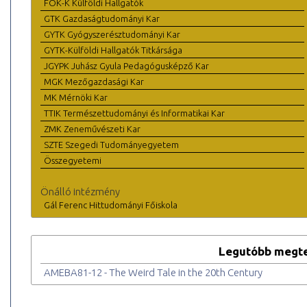
FOK-K Külföldi Hallgatók
GTK Gazdaságtudományi Kar
GYTK Gyógyszerésztudományi Kar
GYTK-Külföldi Hallgatók Titkársága
JGYPK Juhász Gyula Pedagógusképző Kar
MGK Mezőgazdasági Kar
MK Mérnöki Kar
TTIK Természettudományi és Informatikai Kar
ZMK Zeneművészeti Kar
SZTE Szegedi Tudományegyetem
Összegyetemi
Önálló intézmény
Gál Ferenc Hittudományi Főiskola
Legutóbb megte
AMEBA81-12 - The Weird Tale in the 20th Century