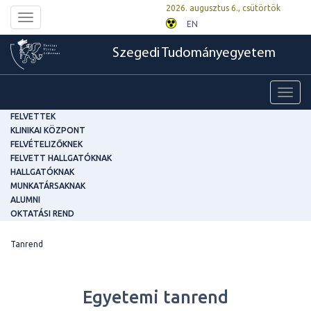
2026. augusztus 6., csütörtök
Toggle
EN
navigation
Szegedi Tudományegyetem
Toggl
navig
FELVETTEK
KLINIKAI KÖZPONT
FELVÉTELIZŐKNEK
FELVETT HALLGATÓKNAK
HALLGATÓKNAK
MUNKATÁRSAKNAK
ALUMNI
OKTATÁSI REND
Tanrend
Egyetemi tanrend