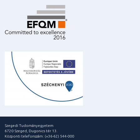
Szegedi Tudományegyetem
6720 Szeged, Dugonics tér 13.
Központi telefonszám: (+36-62) 544-000