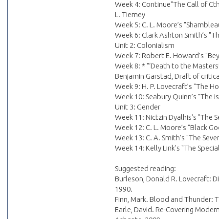
Week 4: Continue"The Call of Cth
L. Tierney
Week 5: C. L. Moore’s "Shamblea
Week 6: Clark Ashton Smith’s "Th
Unit 2: Colonialism
Week 7: Robert E. Howard’s "Bey
Week 8: * "‘Death to the Masters!
Benjamin Garstad, Draft of critic
Week 9: H. P. Lovecraft’s "The H
Week 10: Seabury Quinn’s "The Isl
Unit 3: Gender
Week 11: Nictzin Dyalhis's "The 
Week 12: C. L. Moore’s "Black God
Week 13: C. A. Smith’s "The Sev
Week 14: Kelly Link's "The Special
Suggested reading:
Burleson, Donald R. Lovecraft: Di
1990.
Finn, Mark. Blood and Thunder: T
Earle, David. Re-Covering Modern