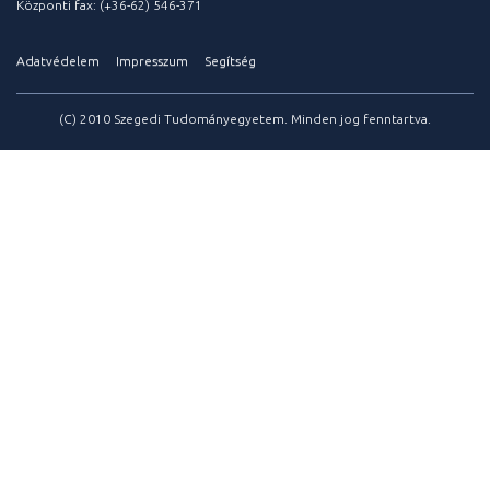
Központi fax: (+36-62) 546-371
Adatvédelem
Impresszum
Segítség
(C) 2010 Szegedi Tudományegyetem. Minden jog fenntartva.