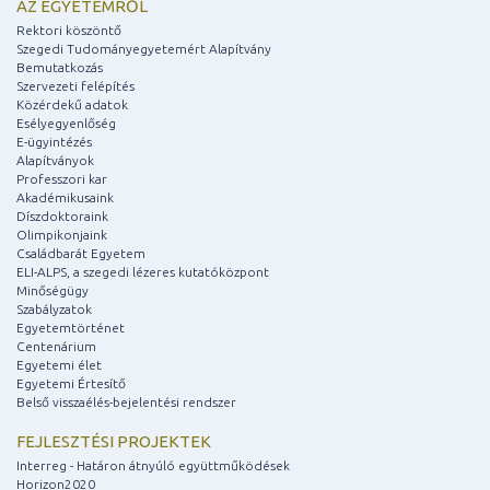
AZ EGYETEMRŐL
Rektori köszöntő
Szegedi Tudományegyetemért Alapítvány
Bemutatkozás
Szervezeti felépítés
Közérdekű adatok
Esélyegyenlőség
E-ügyintézés
Alapítványok
Professzori kar
Akadémikusaink
Díszdoktoraink
Olimpikonjaink
Családbarát Egyetem
ELI-ALPS, a szegedi lézeres kutatóközpont
Minőségügy
Szabályzatok
Egyetemtörténet
Centenárium
Egyetemi élet
Egyetemi Értesítő
Belső visszaélés-bejelentési rendszer
FEJLESZTÉSI PROJEKTEK
Interreg - Határon átnyúló együttműködések
Horizon2020