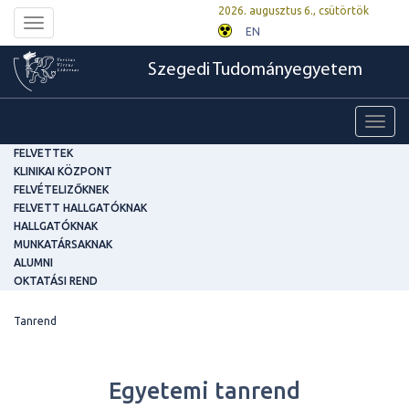
2026. augusztus 6., csütörtök
Toggle
EN
navigation
Szegedi Tudományegyetem
Toggl
navig
FELVETTEK
KLINIKAI KÖZPONT
FELVÉTELIZŐKNEK
FELVETT HALLGATÓKNAK
HALLGATÓKNAK
MUNKATÁRSAKNAK
ALUMNI
OKTATÁSI REND
Tanrend
Egyetemi tanrend