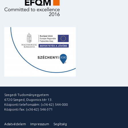
Szegedi Tudományegyetem
6720 Szeged, Dugonics tér 13.
Központi telefonszám: (+36-62) 544-000
Központi fax: (+36-62) 546-371
Adatvédelem
Impresszum
Segítség