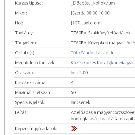
Kurzus típusa:
_Előadás, _Kollokvium
Mikor:
{Szerda 08:00-10:00}
Hol:
{107. tanterem}
Tantárgy:
TT60EA, Szakirányú előadások
Tárgyelem:
TT60EA, Középkori magyar tört
Oktató(k):
Tóth Sándor László dr.
Meghirdető tanszék:
Középkori és Kora Újkori Magyar
Óraszám:
heti 2.00
Kreditek száma:
4
Maximális létszám:
50
Speciális jelzők:
nincsenek
Leírás:
Az előadás a magyar törzsszövets
honfoglalását, majd államalapít
Képzésfüggő adatok: