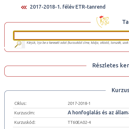
2017-2018-1. félév ETR-tanrend
Ta
Kérjük, írja be a keresett adat (kurzuskód címe, kódja, oktató, tanszék, szak
Részletes ker
Kurzu
Ciklus:
2017-2018-1
A honfoglalás és az állam
Kurzuscím:
Kurzuskód:
TT60EA02-4