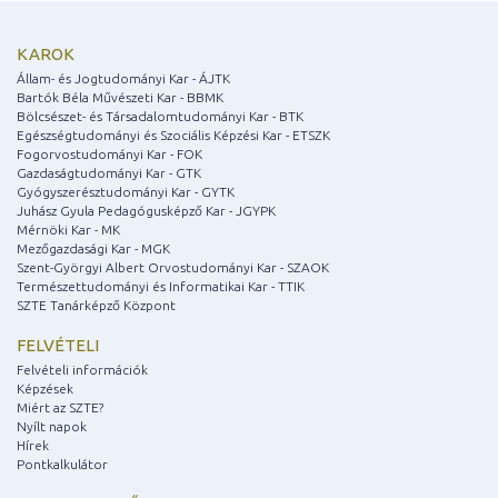
KAROK
Állam- és Jogtudományi Kar - ÁJTK
Bartók Béla Művészeti Kar - BBMK
Bölcsészet- és Társadalomtudományi Kar - BTK
Egészségtudományi és Szociális Képzési Kar - ETSZK
Fogorvostudományi Kar - FOK
Gazdaságtudományi Kar - GTK
Gyógyszerésztudományi Kar - GYTK
Juhász Gyula Pedagógusképző Kar - JGYPK
Mérnöki Kar - MK
Mezőgazdasági Kar - MGK
Szent-Györgyi Albert Orvostudományi Kar - SZAOK
Természettudományi és Informatikai Kar - TTIK
SZTE Tanárképző Központ
FELVÉTELI
Felvételi információk
Képzések
Miért az SZTE?
Nyílt napok
Hírek
Pontkalkulátor