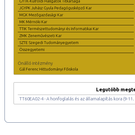
GYTK-Külföldi Hallgatók Titkársága
JGYPK Juhász Gyula Pedagógusképző Kar
MGK Mezőgazdasági Kar
MK Mérnöki Kar
TTIK Természettudományi és Informatikai Kar
ZMK Zeneművészeti Kar
SZTE Szegedi Tudományegyetem
Összegyetemi
Önálló intézmény
Gál Ferenc Hittudományi Főiskola
Legutóbb megte
TT60EA02-4 - A honfoglalás és az államalapítás kora (9-11.