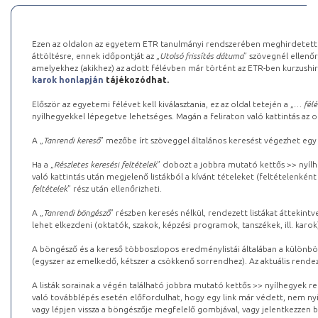
Ezen az oldalon az egyetem ETR tanulmányi rendszerében meghirdetett k
áttöltésre, ennek időpontját az „
Utolsó frissítés dátuma
” szövegnél ellenőr
amelyekhez (akikhez) az adott félévben már történt az ETR-ben kurzushi
karok honlapján
tájékozódhat.
Először az egyetemi félévet kell kiválasztania, ez az oldal tetején a „
… félé
nyílhegyekkel lépegetve lehetséges. Magán a feliraton való kattintás az old
A „
Tanrendi kereső
” mezőbe írt szöveggel általános keresést végezhet egy
Ha a „
Részletes keresési feltételek
” dobozt a jobbra mutató kettős >> nyílh
való kattintás után megjelenő listákból a kívánt tételeket (feltételenként
feltételek
” rész után ellenőrizheti.
A „
Tanrendi böngésző
” részben keresés nélkül, rendezett listákat áttekin
lehet elkezdeni (oktatók, szakok, képzési programok, tanszékek, ill. karok
A böngésző és a kereső többoszlopos eredménylistái általában a különböz
(egyszer az emelkedő, kétszer a csökkenő sorrendhez). Az aktuális rendez
A listák sorainak a végén található jobbra mutató kettős >> nyílhegyek r
való továbblépés esetén előfordulhat, hogy egy link már védett, nem nyi
vagy lépjen vissza a böngészője megfelelő gombjával, vagy jelentkezzen be