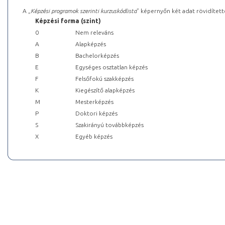
A „
Képzési programok szerinti kurzuskódlista
” képernyőn két adat rövidített
Képzési forma (szint)
0
Nem releváns
A
Alapképzés
B
Bachelorképzés
E
Egységes osztatlan képzés
F
Felsőfokú szakképzés
K
Kiegészítő alapképzés
M
Mesterképzés
P
Doktori képzés
S
Szakirányú továbbképzés
X
Egyéb képzés