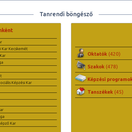
Tanrendi böngésző
nként
ar
i Kar Kecskemét
Oktatók
(420)
Kar
ga
Szakok
(478)
t
Képzési programo
ciális Képzési Kar
Tanszékek
(45)
ar
ága
képző Kar