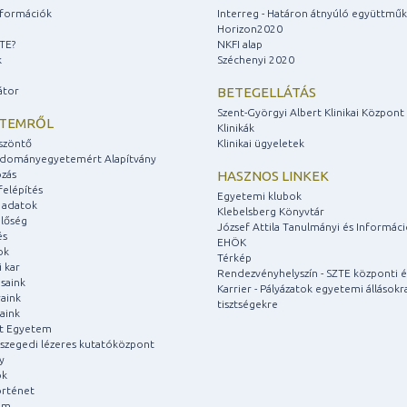
információk
Interreg - Határon átnyúló együttmű
Horizon2020
ZTE?
NKFI alap
k
Széchenyi 2020
átor
BETEGELLÁTÁS
Szent-Györgyi Albert Klinikai Központ
ETEMRŐL
Klinikák
szöntő
Klinikai ügyeletek
udományegyetemért Alapítvány
zás
HASZNOS LINKEK
felépítés
Egyetemi klubok
 adatok
Klebelsberg Könyvtár
lőség
József Attila Tanulmányi és Informác
és
EHÖK
ok
Térkép
 kar
Rendezvényhelyszín - SZTE központi é
saink
Karrier - Pályázatok egyetemi állásokr
aink
tisztségekre
aink
át Egyetem
a szegedi lézeres kutatóközpont
y
ok
rténet
um