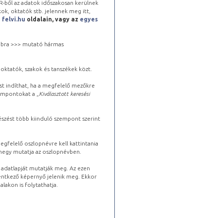
-ből az adatok időszakosan kerülnek
kok, oktatók stb. jelennek meg itt,
a
felvi.hu
oldalain, vagy az
egyes
 jobbra >>> mutató hármas
oktatók, szakok és tanszékek közt.
st indíthat, ha a megfelelő mezőkre
zempontokat a „
Kiválasztott keresési
észést több kiinduló szempont szerint
gfelelő oszlopnévre kell kattintania
lhegy mutatja az oszlopnévben.
s adatlapját mutatják meg. Az ezen
lentkező képernyő jelenik meg. Ekkor
lakon is folytathatja.