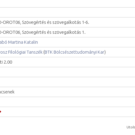
-OROT06, Szövegértés és szövegalkotás 1-6.
-OROT06, Szövegértés és szövegalkotás 1.
abó Martina Katalin
osz Filológiai Tanszék
(
BTK Bölcsészettudományi Kar
)
ti 2.00
ncsenek
Utols