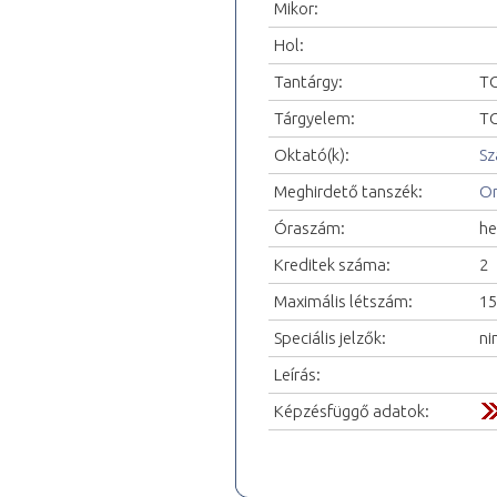
Mikor:
Hol:
Tantárgy:
TO
Tárgyelem:
TO
Oktató(k):
Sz
Meghirdető tanszék:
Or
Óraszám:
he
Kreditek száma:
2
Maximális létszám:
15
Speciális jelzők:
ni
Leírás:
Képzésfüggő adatok: