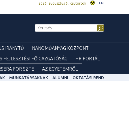
EN
2026. augusztus 6., csütörtök
S IRÁNYTŰ
NANOMŰANYAG KÖZPONT
ÉS FEJLESZTÉSI FŐIGAZGATÓSÁG
HR PORTÁL
SERA FOR SZTE
AZ EGYETEMRŐL
AK
MUNKATÁRSAKNAK
ALUMNI
OKTATÁSI REND