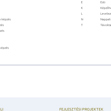
E
Esti
K
Képzőhe
L
Levelez
n képzés
N
Nappali
zés
T
Távokta
pzés
képzés
LI
FEJLESZTÉSI PROJEKTEK