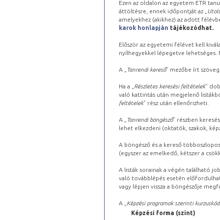
Ezen az oldalon az egyetem ETR tanu
áttöltésre, ennek időpontját az „
Utols
amelyekhez (akikhez) az adott félév
karok honlapján
tájékozódhat.
Először az egyetemi félévet kell kivála
nyílhegyekkel lépegetve lehetséges. Ma
A „
Tanrendi kereső
” mezőbe írt szöveg
Ha a „
Részletes keresési feltételek
” dob
való kattintás után megjelenő listákbó
feltételek
” rész után ellenőrizheti.
A „
Tanrendi böngésző
” részben keresés
lehet elkezdeni (oktatók, szakok, képz
A böngésző és a kereső többoszlopos 
(egyszer az emelkedő, kétszer a csök
A listák sorainak a végén található j
való továbblépés esetén előfordulhat
vagy lépjen vissza a böngészője megfe
A „
Képzési programok szerinti kurzuskód
Képzési forma (szint)