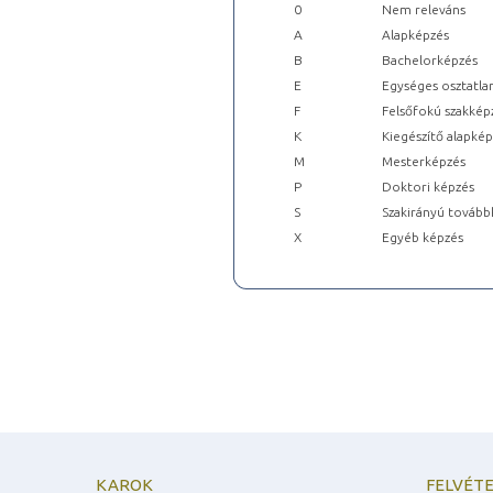
0
Nem releváns
A
Alapképzés
B
Bachelorképzés
E
Egységes osztatla
F
Felsőfokú szakkép
K
Kiegészítő alapké
M
Mesterképzés
P
Doktori képzés
S
Szakirányú tovább
X
Egyéb képzés
KAROK
FELVÉTE