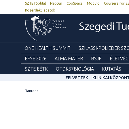
SZTE főoldal
Neptun
CooSpace
Modulo
Coursera for S
Közérdekű adatok
Szegedi T
ONE HEALTH SUMMIT
SZILASSI-POLIÉDER S
EFYE 2026
ALMA MATER
BSJP
ÉLETVÉG
SZTE EÉTK
OTDK37BIOLÓGIA
KUTATÁS
FELVETTEK
KLINIKAI KÖZPON
Tanrend