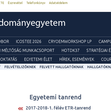
ZTE
Észrevétel
Telefonkönyv
Adatvédelem
udományegyetem
ZOBOR
ICOSTEE 2026
CRYOEMWORKSHOP LP
CAMPU
I MÉLTÓSÁG MUNKACSOPORT
HOTDK37
STRATÉGIAI 
OKTATÁS
EGYETEMI ÉLET
HÍREK, ESEMÉNYEK
COUR
T
FELVÉTELIZŐKNEK
FELVETT HALLGATÓKNAK
HALLGATÓKN
Egyetemi tanrend
2017-2018-1. félév ETR-tanrend