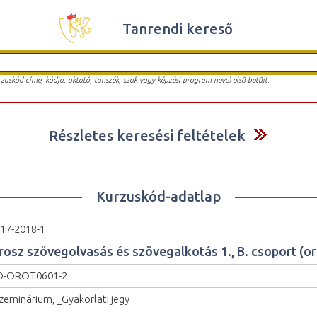
Tanrendi kereső
urzuskód címe, kódja, oktató, tanszék, szak vagy képzési program neve) első betűit.
Részletes keresési feltételek
Kurzuskód-adatlap
17-2018-1
rosz szövegolvasás és szövegalkotás 1., B. csoport (or
O-OROT0601-2
zeminárium, _Gyakorlati jegy