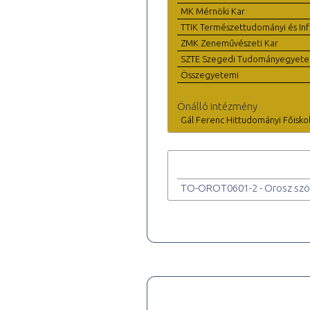
MK Mérnöki Kar
TTIK Természettudományi és Inf
ZMK Zeneművészeti Kar
SZTE Szegedi Tudományegyet
Összegyetemi
Önálló intézmény
Gál Ferenc Hittudományi Főisko
TO-OROT0601-2 - Orosz szöv