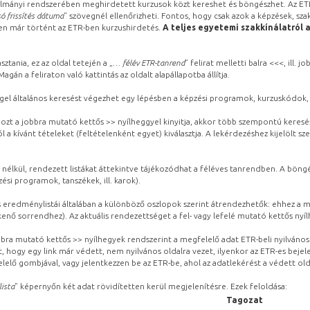
lmányi rendszerében meghirdetett kurzusok közt kereshet és böngészhet. Az ETR
ó frissítés dátuma
” szövegnél ellenőrizheti. Fontos, hogy csak azok a képzések, sza
ben már történt az ETR-ben kurzushirdetés.
A teljes egyetemi szakkínálatról 
sztania, ez az oldal tetején a „
… félév ETR-tanrend
” felirat melletti balra <<<, ill.
gán a feliraton való kattintás az oldalt alapállapotba állítja.
gel általános keresést végezhet egy lépésben a képzési programok, kurzuskódok, 
ozt a jobbra mutató kettős >> nyílheggyel kinyitja, akkor több szempontú keresé
l a kívánt tételeket (feltételenként egyet) kiválasztja. A lekérdezéshez kijelölt s
 nélkül, rendezett listákat áttekintve tájékozódhat a féléves tanrendben. A böng
ési programok, tanszékek, ill. karok).
eredménylistái általában a különböző oszlopok szerint átrendezhetők: ehhez a me
kenő sorrendhez). Az aktuális rendezettséget a fel- vagy lefelé mutató kettős nyí
obbra mutató kettős >> nyílhegyek rendszerint a megfelelő adat ETR-beli nyilváno
, hogy egy link már védett, nem nyilvános oldalra vezet, ilyenkor az ETR-es beje
lelő gombjával, vagy jelentkezzen be az ETR-be, ahol az adatlekérést a védett olda
lista
” képernyőn két adat rövidítetten kerül megjelenítésre. Ezek feloldása:
Tagozat