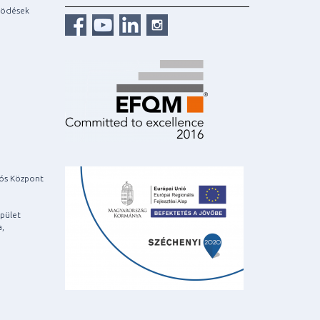
ködések
iós Központ
pület
a,