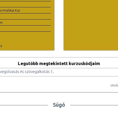
ormatikai Kar
em
la
Legutóbb megtekintett kurzuskódjaim
egolvasás és szövegalkotás 1.
Utols
Súgó