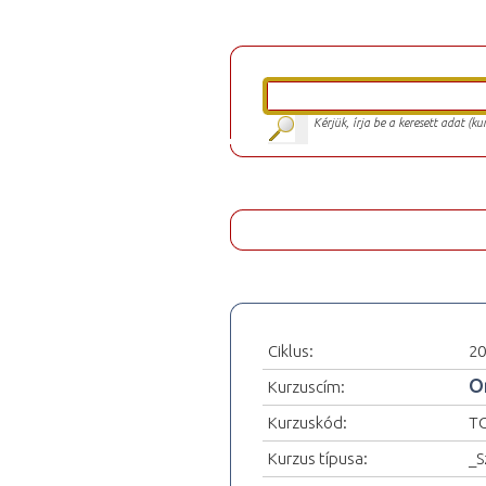
Kérjük, írja be a keresett adat (k
Ciklus:
20
O
Kurzuscím:
Kurzuskód:
T
Kurzus típusa:
_S