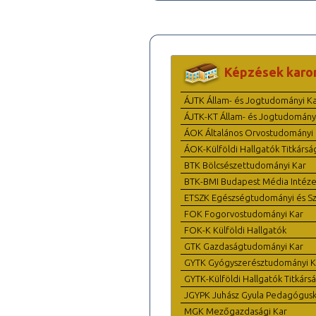
Képzések karo
ÁJTK Állam- és Jogtudományi K
ÁJTK-KT Állam- és Jogtudomány
ÁOK Általános Orvostudományi 
ÁOK-Külföldi Hallgatók Titkársá
BTK Bölcsészettudományi Kar
BTK-BMI Budapest Média Intéze
ETSZK Egészségtudományi és Szo
FOK Fogorvostudományi Kar
FOK-K Külföldi Hallgatók
GTK Gazdaságtudományi Kar
GYTK Gyógyszerésztudományi K
GYTK-Külföldi Hallgatók Titkárs
JGYPK Juhász Gyula Pedagógus
MGK Mezőgazdasági Kar