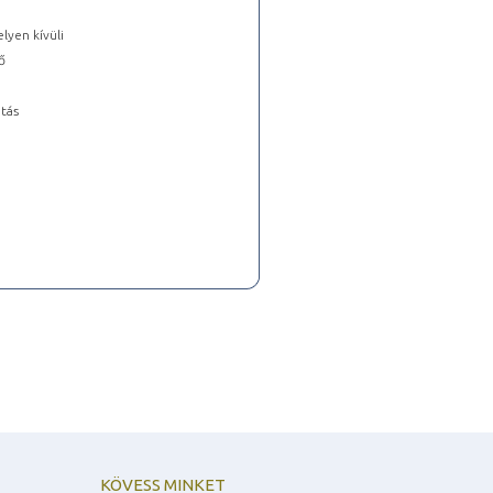
lyen kívüli
ő
tás
KÖVESS MINKET