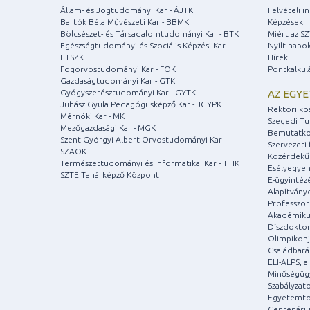
Állam- és Jogtudományi Kar - ÁJTK
Felvételi 
Bartók Béla Művészeti Kar - BBMK
Képzések
Bölcsészet- és Társadalomtudományi Kar - BTK
Miért az S
Egészségtudományi és Szociális Képzési Kar -
Nyílt napo
ETSZK
Hírek
Fogorvostudományi Kar - FOK
Pontkalkul
Gazdaságtudományi Kar - GTK
Gyógyszerésztudományi Kar - GYTK
AZ EGY
Juhász Gyula Pedagógusképző Kar - JGYPK
Rektori kö
Mérnöki Kar - MK
Szegedi T
Mezőgazdasági Kar - MGK
Bemutatko
Szent-Györgyi Albert Orvostudományi Kar -
Szervezeti 
SZAOK
Közérdekű
Természettudományi és Informatikai Kar - TTIK
Esélyegyen
SZTE Tanárképző Központ
E-ügyintéz
Alapítvány
Professzori
Akadémiku
Díszdoktor
Olimpikonj
Családbar
ELI-ALPS, 
Minőségüg
Szabályzat
Egyetemtö
Centenári