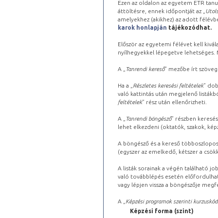
Ezen az oldalon az egyetem ETR tanu
áttöltésre, ennek időpontját az „
Utols
amelyekhez (akikhez) az adott félév
karok honlapján
tájékozódhat.
Először az egyetemi félévet kell kivála
nyílhegyekkel lépegetve lehetséges. Ma
A „
Tanrendi kereső
” mezőbe írt szöveg
Ha a „
Részletes keresési feltételek
” dob
való kattintás után megjelenő listákbó
feltételek
” rész után ellenőrizheti.
A „
Tanrendi böngésző
” részben keresés
lehet elkezdeni (oktatók, szakok, képz
A böngésző és a kereső többoszlopos 
(egyszer az emelkedő, kétszer a csök
A listák sorainak a végén található j
való továbblépés esetén előfordulhat
vagy lépjen vissza a böngészője megfe
A „
Képzési programok szerinti kurzuskód
Képzési forma (szint)