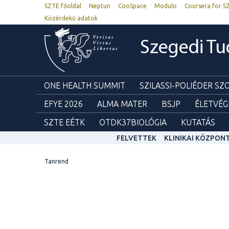
SZTE főoldal
Neptun
CooSpace
Modulo
Coursera for S
Közérdekű adatok
Szegedi T
ONE HEALTH SUMMIT
SZILASSI-POLIÉDER S
EFYE 2026
ALMA MATER
BSJP
ÉLETVÉG
SZTE EÉTK
OTDK37BIOLÓGIA
KUTATÁS
FELVETTEK
KLINIKAI KÖZPON
Tanrend