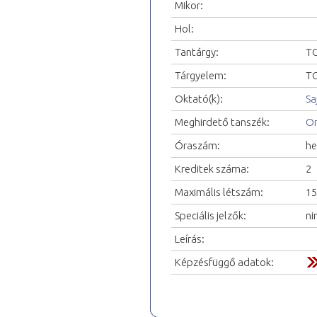
Mikor:
Hol:
Tantárgy:
TO
Tárgyelem:
TO
Oktató(k):
Sa
Meghirdető tanszék:
Or
Óraszám:
he
Kreditek száma:
2
Maximális létszám:
15
Speciális jelzők:
ni
Leírás:
Képzésfüggő adatok: