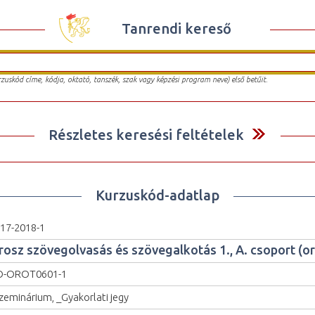
Tanrendi kereső
urzuskód címe, kódja, oktató, tanszék, szak vagy képzési program neve) első betűit.
Részletes keresési feltételek
Kurzuskód-adatlap
17-2018-1
rosz szövegolvasás és szövegalkotás 1., A. csoport (or
O-OROT0601-1
zeminárium, _Gyakorlati jegy