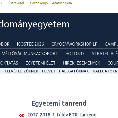
ZTE
Észrevétel
Telefonkönyv
Adatvédelem
udományegyetem
ZOBOR
ICOSTEE 2026
CRYOEMWORKSHOP LP
CAMPU
I MÉLTÓSÁG MUNKACSOPORT
HOTDK37
STRATÉGIAI 
OKTATÁS
EGYETEMI ÉLET
HÍREK, ESEMÉNYEK
COUR
T
FELVÉTELIZŐKNEK
FELVETT HALLGATÓKNAK
HALLGATÓKN
Egyetemi tanrend
2017-2018-1. félév ETR-tanrend