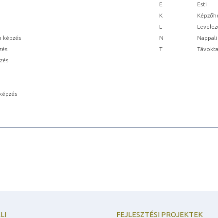
E
Esti
K
Képzőhe
L
Levelez
n képzés
N
Nappali
zés
T
Távokta
pzés
képzés
LI
FEJLESZTÉSI PROJEKTEK