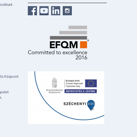
ködések
iós Központ
pület
a,