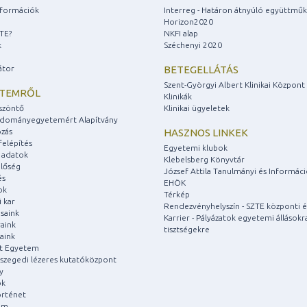
információk
Interreg - Határon átnyúló együttmű
Horizon2020
ZTE?
NKFI alap
k
Széchenyi 2020
átor
BETEGELLÁTÁS
Szent-Györgyi Albert Klinikai Központ
ETEMRŐL
Klinikák
szöntő
Klinikai ügyeletek
udományegyetemért Alapítvány
zás
HASZNOS LINKEK
felépítés
Egyetemi klubok
 adatok
Klebelsberg Könyvtár
lőség
József Attila Tanulmányi és Informác
és
EHÖK
ok
Térkép
 kar
Rendezvényhelyszín - SZTE központi é
saink
Karrier - Pályázatok egyetemi állásokr
aink
tisztségekre
aink
át Egyetem
a szegedi lézeres kutatóközpont
y
ok
rténet
um