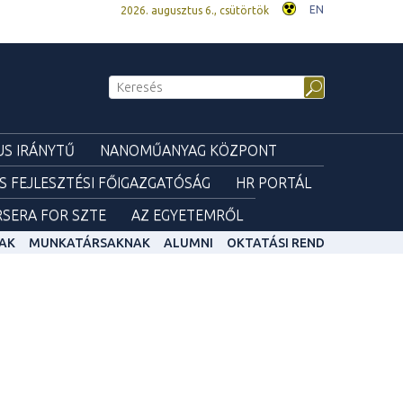
EN
2026. augusztus 6., csütörtök
S IRÁNYTŰ
NANOMŰANYAG KÖZPONT
ÉS FEJLESZTÉSI FŐIGAZGATÓSÁG
HR PORTÁL
SERA FOR SZTE
AZ EGYETEMRŐL
AK
MUNKATÁRSAKNAK
ALUMNI
OKTATÁSI REND