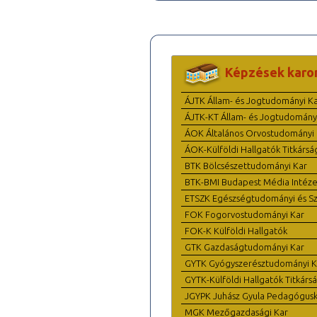
Képzések karo
ÁJTK Állam- és Jogtudományi K
ÁJTK-KT Állam- és Jogtudomány
ÁOK Általános Orvostudományi 
ÁOK-Külföldi Hallgatók Titkársá
BTK Bölcsészettudományi Kar
BTK-BMI Budapest Média Intéze
ETSZK Egészségtudományi és Szo
FOK Fogorvostudományi Kar
FOK-K Külföldi Hallgatók
GTK Gazdaságtudományi Kar
GYTK Gyógyszerésztudományi K
GYTK-Külföldi Hallgatók Titkárs
JGYPK Juhász Gyula Pedagógus
MGK Mezőgazdasági Kar