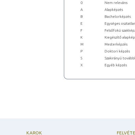
0
Nem releváns
A
Alapképzés
B
Bachelorképzés
E
Egységes osztatla
F
Felsőfokú szakkép
K
Kiegészítő alapké
M
Mesterképzés
P
Doktori képzés
S
Szakirányú tovább
X
Egyéb képzés
KAROK
FELVÉTE