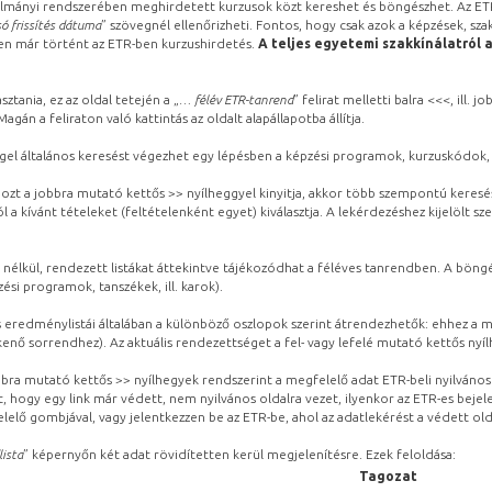
lmányi rendszerében meghirdetett kurzusok közt kereshet és böngészhet. Az ETR
ó frissítés dátuma
” szövegnél ellenőrizheti. Fontos, hogy csak azok a képzések, sza
ben már történt az ETR-ben kurzushirdetés.
A teljes egyetemi szakkínálatról 
sztania, ez az oldal tetején a „
… félév ETR-tanrend
” felirat melletti balra <<<, ill.
gán a feliraton való kattintás az oldalt alapállapotba állítja.
gel általános keresést végezhet egy lépésben a képzési programok, kurzuskódok, 
ozt a jobbra mutató kettős >> nyílheggyel kinyitja, akkor több szempontú keresé
l a kívánt tételeket (feltételenként egyet) kiválasztja. A lekérdezéshez kijelölt s
 nélkül, rendezett listákat áttekintve tájékozódhat a féléves tanrendben. A böng
ési programok, tanszékek, ill. karok).
eredménylistái általában a különböző oszlopok szerint átrendezhetők: ehhez a me
kenő sorrendhez). Az aktuális rendezettséget a fel- vagy lefelé mutató kettős nyí
obbra mutató kettős >> nyílhegyek rendszerint a megfelelő adat ETR-beli nyilváno
, hogy egy link már védett, nem nyilvános oldalra vezet, ilyenkor az ETR-es beje
lelő gombjával, vagy jelentkezzen be az ETR-be, ahol az adatlekérést a védett olda
lista
” képernyőn két adat rövidítetten kerül megjelenítésre. Ezek feloldása:
Tagozat