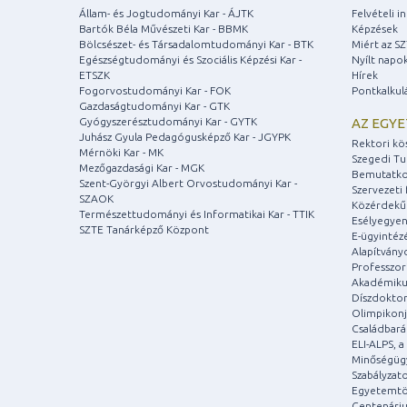
Állam- és Jogtudományi Kar - ÁJTK
Felvételi 
Bartók Béla Művészeti Kar - BBMK
Képzések
Bölcsészet- és Társadalomtudományi Kar - BTK
Miért az S
Egészségtudományi és Szociális Képzési Kar -
Nyílt napo
ETSZK
Hírek
Fogorvostudományi Kar - FOK
Pontkalkul
Gazdaságtudományi Kar - GTK
Gyógyszerésztudományi Kar - GYTK
AZ EGY
Juhász Gyula Pedagógusképző Kar - JGYPK
Rektori kö
Mérnöki Kar - MK
Szegedi T
Mezőgazdasági Kar - MGK
Bemutatko
Szent-Györgyi Albert Orvostudományi Kar -
Szervezeti 
SZAOK
Közérdekű
Természettudományi és Informatikai Kar - TTIK
Esélyegyen
SZTE Tanárképző Központ
E-ügyintéz
Alapítvány
Professzori
Akadémiku
Díszdoktor
Olimpikonj
Családbar
ELI-ALPS, 
Minőségüg
Szabályzat
Egyetemtö
Centenári