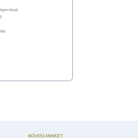
lyen kívüli
ő
tás
KÖVESS MINKET