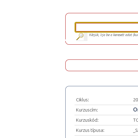
Kérjük, írja be a keresett adat (k
Ciklus:
20
O
Kurzuscím:
Kurzuskód:
T
Kurzus típusa:
_S