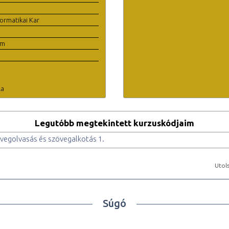
ormatikai Kar
em
la
Legutóbb megtekintett kurzuskódjaim
egolvasás és szövegalkotás 1.
Utols
Súgó