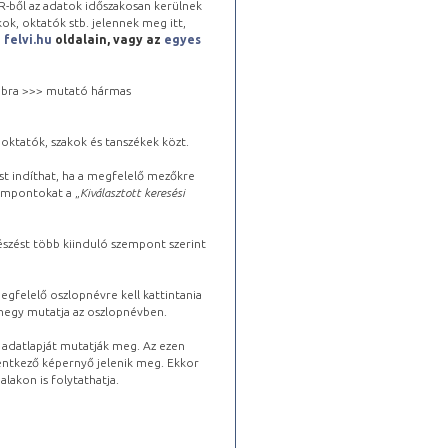
-ből az adatok időszakosan kerülnek
kok, oktatók stb. jelennek meg itt,
a
felvi.hu
oldalain, vagy az
egyes
 jobbra >>> mutató hármas
oktatók, szakok és tanszékek közt.
st indíthat, ha a megfelelő mezőkre
zempontokat a „
Kiválasztott keresési
észést több kiinduló szempont szerint
gfelelő oszlopnévre kell kattintania
lhegy mutatja az oszlopnévben.
s adatlapját mutatják meg. Az ezen
lentkező képernyő jelenik meg. Ekkor
lakon is folytathatja.