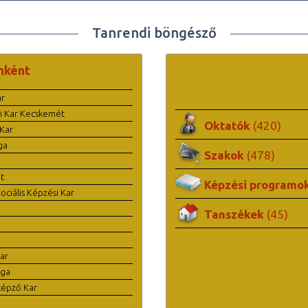
Tanrendi böngésző
nként
ar
i Kar Kecskemét
Oktatók
(420)
Kar
ga
Szakok
(478)
t
Képzési programo
ciális Képzési Kar
Tanszékek
(45)
ar
ága
képző Kar