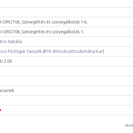
-OROT06, Szövegértés és szövegalkotás 1-6.
-OROT06, Szövegértés és szövegalkotás 1.
jtos Natália
osz Filológiai Tanszék
(
BTK Bölcsészettudományi Kar
)
ti 2.00
ncsenek
Utols