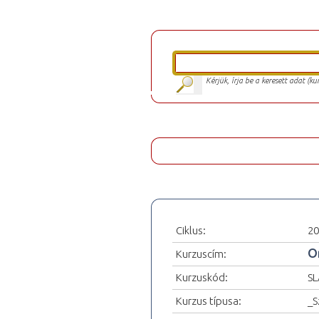
Kérjük, írja be a keresett adat (k
Ciklus:
20
O
Kurzuscím:
Kurzuskód:
SL
Kurzus típusa:
_S