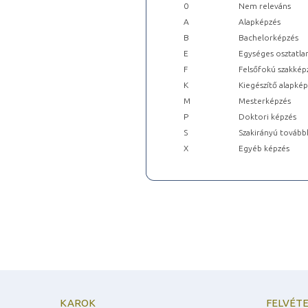
0
Nem releváns
A
Alapképzés
B
Bachelorképzés
E
Egységes osztatla
F
Felsőfokú szakkép
K
Kiegészítő alapké
M
Mesterképzés
P
Doktori képzés
S
Szakirányú tovább
X
Egyéb képzés
KAROK
FELVÉTE