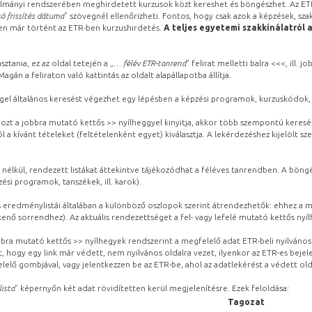
lmányi rendszerében meghirdetett kurzusok közt kereshet és böngészhet. Az ETR
ó frissítés dátuma
” szövegnél ellenőrizheti. Fontos, hogy csak azok a képzések, sza
ben már történt az ETR-ben kurzushirdetés.
A teljes egyetemi szakkínálatról 
sztania, ez az oldal tetején a „
… félév ETR-tanrend
” felirat melletti balra <<<, ill.
gán a feliraton való kattintás az oldalt alapállapotba állítja.
gel általános keresést végezhet egy lépésben a képzési programok, kurzuskódok, 
ozt a jobbra mutató kettős >> nyílheggyel kinyitja, akkor több szempontú keresé
l a kívánt tételeket (feltételenként egyet) kiválasztja. A lekérdezéshez kijelölt s
 nélkül, rendezett listákat áttekintve tájékozódhat a féléves tanrendben. A böng
ési programok, tanszékek, ill. karok).
eredménylistái általában a különböző oszlopok szerint átrendezhetők: ehhez a me
kenő sorrendhez). Az aktuális rendezettséget a fel- vagy lefelé mutató kettős nyí
obbra mutató kettős >> nyílhegyek rendszerint a megfelelő adat ETR-beli nyilváno
, hogy egy link már védett, nem nyilvános oldalra vezet, ilyenkor az ETR-es beje
lelő gombjával, vagy jelentkezzen be az ETR-be, ahol az adatlekérést a védett olda
lista
” képernyőn két adat rövidítetten kerül megjelenítésre. Ezek feloldása:
Tagozat