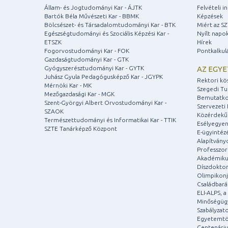
Állam- és Jogtudományi Kar - ÁJTK
Felvételi 
Bartók Béla Művészeti Kar - BBMK
Képzések
Bölcsészet- és Társadalomtudományi Kar - BTK
Miért az S
Egészségtudományi és Szociális Képzési Kar -
Nyílt napo
ETSZK
Hírek
Fogorvostudományi Kar - FOK
Pontkalkul
Gazdaságtudományi Kar - GTK
Gyógyszerésztudományi Kar - GYTK
AZ EGY
Juhász Gyula Pedagógusképző Kar - JGYPK
Rektori kö
Mérnöki Kar - MK
Szegedi T
Mezőgazdasági Kar - MGK
Bemutatko
Szent-Györgyi Albert Orvostudományi Kar -
Szervezeti 
SZAOK
Közérdekű
Természettudományi és Informatikai Kar - TTIK
Esélyegyen
SZTE Tanárképző Központ
E-ügyintéz
Alapítvány
Professzori
Akadémiku
Díszdoktor
Olimpikonj
Családbar
ELI-ALPS, 
Minőségüg
Szabályzat
Egyetemtö
Centenári