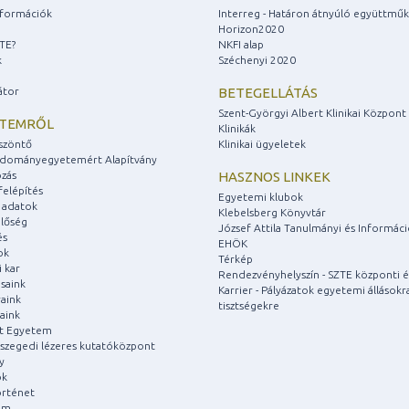
információk
Interreg - Határon átnyúló együttmű
Horizon2020
ZTE?
NKFI alap
k
Széchenyi 2020
átor
BETEGELLÁTÁS
Szent-Györgyi Albert Klinikai Központ
ETEMRŐL
Klinikák
szöntő
Klinikai ügyeletek
udományegyetemért Alapítvány
zás
HASZNOS LINKEK
felépítés
Egyetemi klubok
 adatok
Klebelsberg Könyvtár
lőség
József Attila Tanulmányi és Informác
és
EHÖK
ok
Térkép
 kar
Rendezvényhelyszín - SZTE központi é
saink
Karrier - Pályázatok egyetemi állásokr
aink
tisztségekre
aink
át Egyetem
a szegedi lézeres kutatóközpont
y
ok
rténet
um