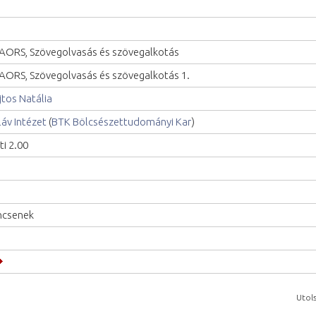
AORS, Szövegolvasás és szövegalkotás
AORS, Szövegolvasás és szövegalkotás 1.
jtos Natália
láv Intézet
(
BTK Bölcsészettudományi Kar
)
ti 2.00
ncsenek
Utols