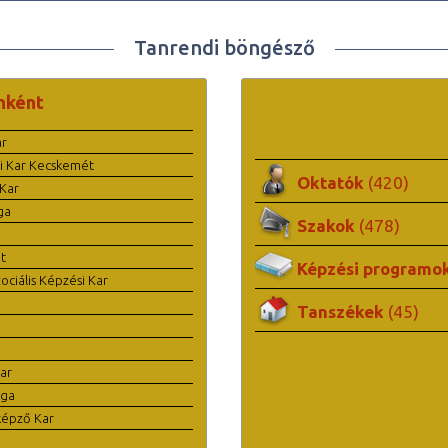
Tanrendi böngésző
nként
ar
i Kar Kecskemét
Oktatók
(420)
Kar
ga
Szakok
(478)
t
Képzési programo
ciális Képzési Kar
Tanszékek
(45)
ar
ága
képző Kar