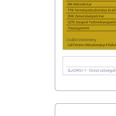
MK Mérnöki Kar
TTIK Természettudományi és Inf
ZMK Zeneművészeti Kar
SZTE Szegedi Tudományegyet
Összegyetemi
Önálló intézmény
Gál Ferenc Hittudományi Főisko
SLAORS1-1 - Orosz szövegolv