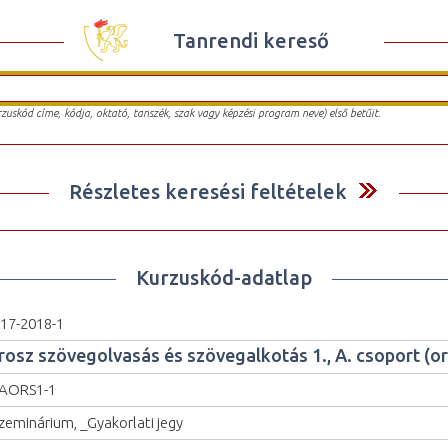
Tanrendi kereső
urzuskód címe, kódja, oktató, tanszék, szak vagy képzési program neve) első betűit.
Részletes keresési feltételek
Kurzuskód-adatlap
17-2018-1
rosz szövegolvasás és szövegalkotás 1., A. csoport (or
AORS1-1
zeminárium, _Gyakorlati jegy