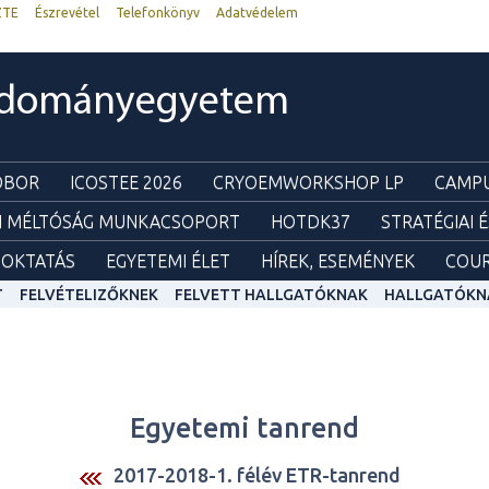
ZTE
Észrevétel
Telefonkönyv
Adatvédelem
udományegyetem
ZOBOR
ICOSTEE 2026
CRYOEMWORKSHOP LP
CAMPU
I MÉLTÓSÁG MUNKACSOPORT
HOTDK37
STRATÉGIAI 
OKTATÁS
EGYETEMI ÉLET
HÍREK, ESEMÉNYEK
COUR
T
FELVÉTELIZŐKNEK
FELVETT HALLGATÓKNAK
HALLGATÓKN
Egyetemi tanrend
2017-2018-1. félév ETR-tanrend