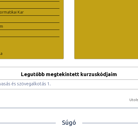
ormatikai Kar
em
la
Legutóbb megtekintett kurzuskódjaim
asás és szövegalkotás 1.
Utols
Súgó