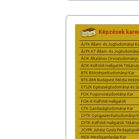
Képzések karo
ÁJTK Állam- és Jogtudományi K
ÁJTK-KT Állam- és Jogtudomány
ÁOK Általános Orvostudományi 
ÁOK-Külföldi Hallgatók Titkársá
BTK Bölcsészettudományi Kar
BTK-BMI Budapest Média Intéze
ETSZK Egészségtudományi és Szo
FOK Fogorvostudományi Kar
FOK-K Külföldi Hallgatók
GTK Gazdaságtudományi Kar
GYTK Gyógyszerésztudományi K
GYTK-Külföldi Hallgatók Titkárs
JGYPK Juhász Gyula Pedagógus
MGK Mezőgazdasági Kar