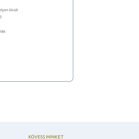
lyen kívüli
ő
tás
KÖVESS MINKET