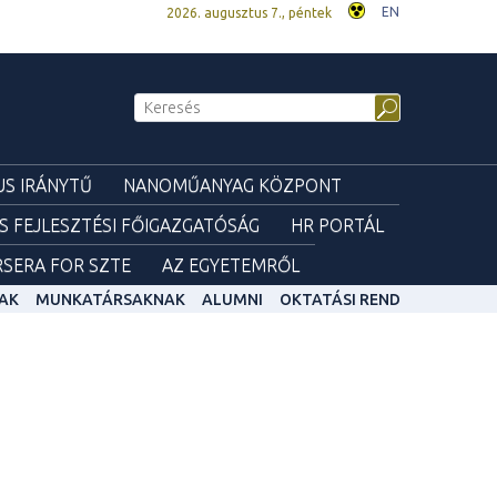
EN
2026. augusztus 7., péntek
S IRÁNYTŰ
NANOMŰANYAG KÖZPONT
ÉS FEJLESZTÉSI FŐIGAZGATÓSÁG
HR PORTÁL
SERA FOR SZTE
AZ EGYETEMRŐL
AK
MUNKATÁRSAKNAK
ALUMNI
OKTATÁSI REND