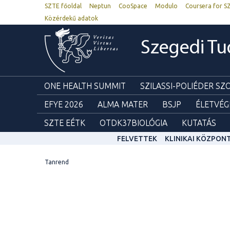
SZTE főoldal
Neptun
CooSpace
Modulo
Coursera for S
Közérdekű adatok
Szegedi T
ONE HEALTH SUMMIT
SZILASSI-POLIÉDER S
EFYE 2026
ALMA MATER
BSJP
ÉLETVÉG
SZTE EÉTK
OTDK37BIOLÓGIA
KUTATÁS
FELVETTEK
KLINIKAI KÖZPON
Tanrend