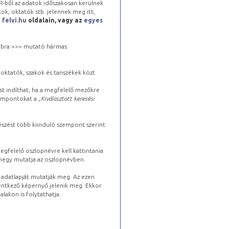
-ből az adatok időszakosan kerülnek
kok, oktatók stb. jelennek meg itt,
a
felvi.hu
oldalain, vagy az
egyes
 jobbra >>> mutató hármas
oktatók, szakok és tanszékek közt.
st indíthat, ha a megfelelő mezőkre
zempontokat a „
Kiválasztott keresési
észést több kiinduló szempont szerint
gfelelő oszlopnévre kell kattintania
lhegy mutatja az oszlopnévben.
s adatlapját mutatják meg. Az ezen
lentkező képernyő jelenik meg. Ekkor
lakon is folytathatja.