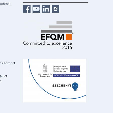
ködések
iós Központ
pület
a,