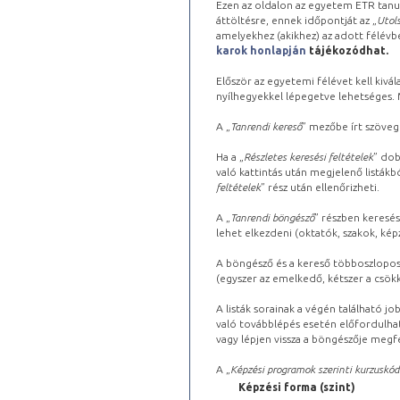
Ezen az oldalon az egyetem ETR tanu
áttöltésre, ennek időpontját az „
Utols
amelyekhez (akikhez) az adott félév
karok honlapján
tájékozódhat.
Először az egyetemi félévet kell kivála
nyílhegyekkel lépegetve lehetséges. Ma
A „
Tanrendi kereső
” mezőbe írt szöveg
Ha a „
Részletes keresési feltételek
” dob
való kattintás után megjelenő listákbó
feltételek
” rész után ellenőrizheti.
A „
Tanrendi böngésző
” részben keresés
lehet elkezdeni (oktatók, szakok, képz
A böngésző és a kereső többoszlopos 
(egyszer az emelkedő, kétszer a csök
A listák sorainak a végén található j
való továbblépés esetén előfordulhat
vagy lépjen vissza a böngészője megfe
A „
Képzési programok szerinti kurzuskód
Képzési forma (szint)