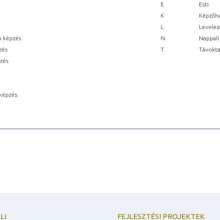
E
Esti
K
Képzőhe
L
Levelez
n képzés
N
Nappali
zés
T
Távokta
pzés
képzés
LI
FEJLESZTÉSI PROJEKTEK