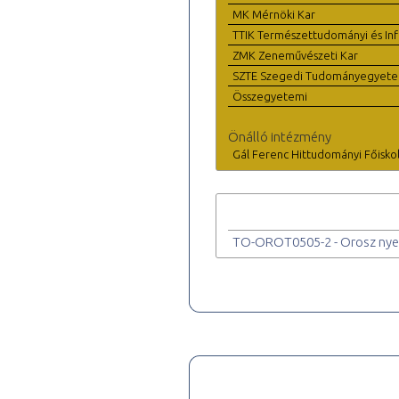
MK Mérnöki Kar
TTIK Természettudományi és Inf
ZMK Zeneművészeti Kar
SZTE Szegedi Tudományegyet
Összegyetemi
Önálló intézmény
Gál Ferenc Hittudományi Főisko
TO-OROT0505-2 - Orosz nyel