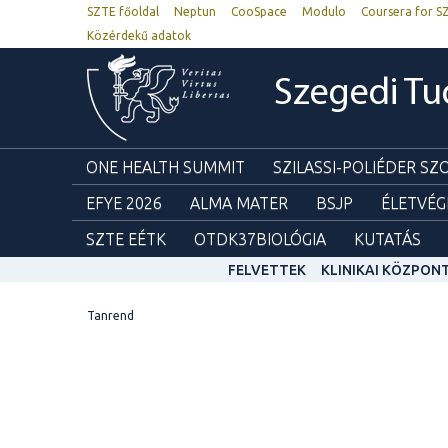
SZTE főoldal
Neptun
CooSpace
Modulo
Coursera for S
Közérdekű adatok
Szegedi T
ONE HEALTH SUMMIT
SZILASSI-POLIÉDER S
EFYE 2026
ALMA MATER
BSJP
ÉLETVÉG
SZTE EÉTK
OTDK37BIOLÓGIA
KUTATÁS
FELVETTEK
KLINIKAI KÖZPON
Tanrend