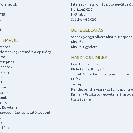
információk
Interreg - Határon átnyúló együttmű
Horizon2020
ZTE?
NKFI alap
k
Széchenyi 2020
átor
BETEGELLÁTÁS
Szent-Györgyi Albert Klinikai Központ
ETEMRŐL
Klinikák
szöntő
Klinikai ügyeletek
udományegyetemért Alapítvány
zás
HASZNOS LINKEK
felépítés
Egyetemi klubok
 adatok
Klebelsberg Könyvtár
lőség
József Attila Tanulmányi és Informác
és
EHÖK
ok
Térkép
 kar
Rendezvényhelyszín - SZTE központi é
saink
Karrier - Pályázatok egyetemi állásokr
aink
tisztségekre
aink
át Egyetem
a szegedi lézeres kutatóközpont
y
ok
rténet
um