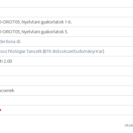
-OROT05, Nyelvtani gyakorlatok 1-6.
-OROT05, Nyelvtani gyakorlatok 5.
dei Ilona dr.
osz Filológiai Tanszék
(
BTK Bölcsészettudományi Kar
)
ti 2.00
ncsenek
Utols