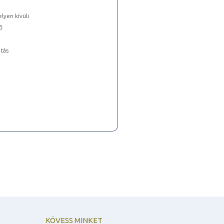
lyen kívüli
ő
tás
KÖVESS MINKET