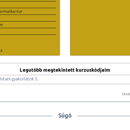
ormatikai Kar
em
la
Legutóbb megtekintett kurzuskódjaim
vtani gyakorlatok 5.
Utols
Súgó