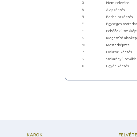
0
Nem releváns
A
Alapképzés
B
Bachelorképzés
E
Egységes osztatla
F
Felsőfokú szakkép
K
Kiegészítő alapké
M
Mesterképzés
P
Doktori képzés
S
Szakirányú tovább
X
Egyéb képzés
KAROK
FELVÉTE