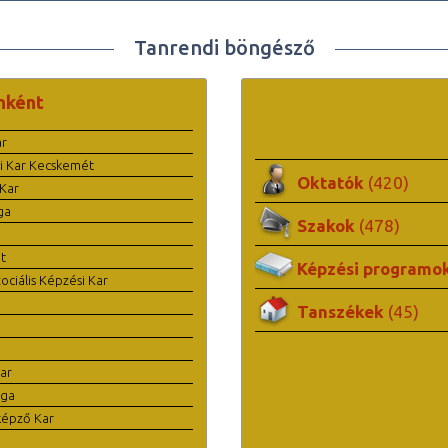
Tanrendi böngésző
nként
ar
i Kar Kecskemét
Oktatók
(420)
Kar
ga
Szakok
(478)
t
Képzési programo
ciális Képzési Kar
Tanszékek
(45)
ar
ága
képző Kar