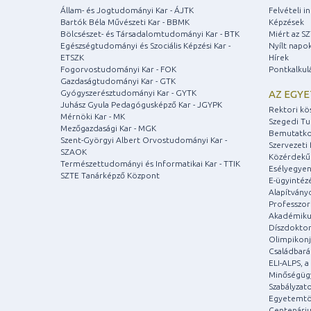
Állam- és Jogtudományi Kar - ÁJTK
Felvételi 
Bartók Béla Művészeti Kar - BBMK
Képzések
Bölcsészet- és Társadalomtudományi Kar - BTK
Miért az S
Egészségtudományi és Szociális Képzési Kar -
Nyílt napo
ETSZK
Hírek
Fogorvostudományi Kar - FOK
Pontkalkul
Gazdaságtudományi Kar - GTK
Gyógyszerésztudományi Kar - GYTK
AZ EGY
Juhász Gyula Pedagógusképző Kar - JGYPK
Rektori kö
Mérnöki Kar - MK
Szegedi T
Mezőgazdasági Kar - MGK
Bemutatko
Szent-Györgyi Albert Orvostudományi Kar -
Szervezeti 
SZAOK
Közérdekű
Természettudományi és Informatikai Kar - TTIK
Esélyegyen
SZTE Tanárképző Központ
E-ügyintéz
Alapítvány
Professzori
Akadémiku
Díszdoktor
Olimpikonj
Családbar
ELI-ALPS, 
Minőségüg
Szabályzat
Egyetemtö
Centenári