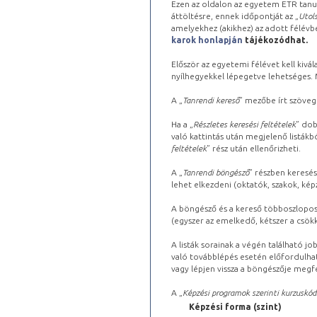
Ezen az oldalon az egyetem ETR tanu
áttöltésre, ennek időpontját az „
Utols
amelyekhez (akikhez) az adott félév
karok honlapján
tájékozódhat.
Először az egyetemi félévet kell kivála
nyílhegyekkel lépegetve lehetséges. Ma
A „
Tanrendi kereső
” mezőbe írt szöveg
Ha a „
Részletes keresési feltételek
” dob
való kattintás után megjelenő listákbó
feltételek
” rész után ellenőrizheti.
A „
Tanrendi böngésző
” részben keresés
lehet elkezdeni (oktatók, szakok, képz
A böngésző és a kereső többoszlopos 
(egyszer az emelkedő, kétszer a csök
A listák sorainak a végén található j
való továbblépés esetén előfordulhat
vagy lépjen vissza a böngészője megfe
A „
Képzési programok szerinti kurzuskód
Képzési forma (szint)