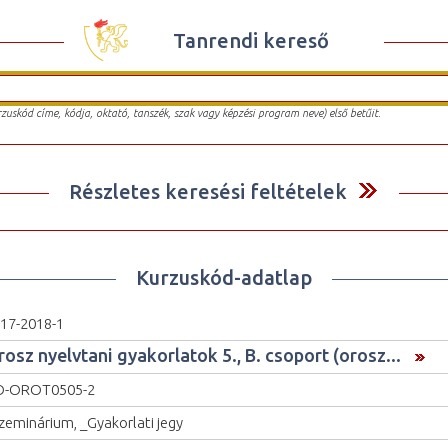
Tanrendi kereső
urzuskód címe, kódja, oktató, tanszék, szak vagy képzési program neve) első betűit.
Részletes keresési feltételek
Kurzuskód-adatlap
17-2018-1
rosz nyelvtani gyakorlatok 5., B. csoport (orosz...
O-OROT0505-2
zeminárium, _Gyakorlati jegy