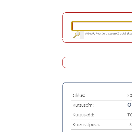
Kérjük, írja be a keresett adat (k
Ciklus:
20
O
Kurzuscím:
Kurzuskód:
T
Kurzus típusa:
_S