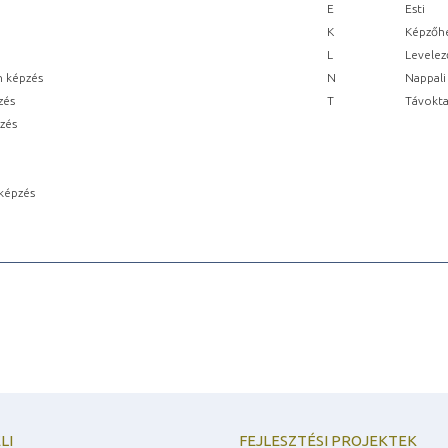
E
Esti
K
Képzőhe
L
Levelez
n képzés
N
Nappali
zés
T
Távokta
pzés
képzés
LI
FEJLESZTÉSI PROJEKTEK