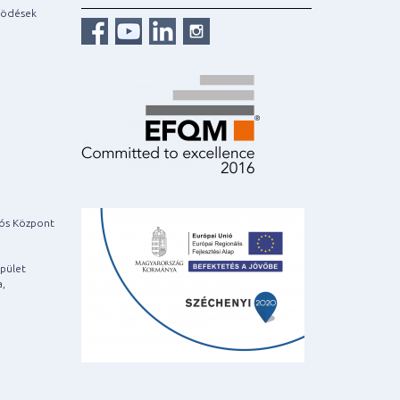
ködések
iós Központ
pület
a,