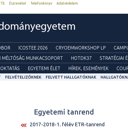
ZTE
Észrevétel
Telefonkönyv
Adatvédelem
udományegyetem
ZOBOR
ICOSTEE 2026
CRYOEMWORKSHOP LP
CAMPU
I MÉLTÓSÁG MUNKACSOPORT
HOTDK37
STRATÉGIAI 
OKTATÁS
EGYETEMI ÉLET
HÍREK, ESEMÉNYEK
COUR
T
FELVÉTELIZŐKNEK
FELVETT HALLGATÓKNAK
HALLGATÓKN
Egyetemi tanrend
2017-2018-1. félév ETR-tanrend