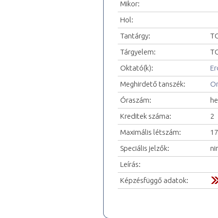
Mikor:
Hol:
Tantárgy:
TO
Tárgyelem:
TO
Oktató(k):
Er
Meghirdető tanszék:
Or
Óraszám:
he
Kreditek száma:
2
Maximális létszám:
17
Speciális jelzők:
ni
Leírás:
Képzésfüggő adatok: