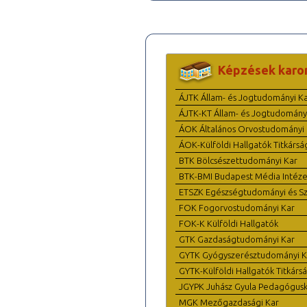
Képzések karo
ÁJTK Állam- és Jogtudományi K
ÁJTK-KT Állam- és Jogtudomány
ÁOK Általános Orvostudományi 
ÁOK-Külföldi Hallgatók Titkársá
BTK Bölcsészettudományi Kar
BTK-BMI Budapest Média Intéze
ETSZK Egészségtudományi és Szo
FOK Fogorvostudományi Kar
FOK-K Külföldi Hallgatók
GTK Gazdaságtudományi Kar
GYTK Gyógyszerésztudományi K
GYTK-Külföldi Hallgatók Titkárs
JGYPK Juhász Gyula Pedagógus
MGK Mezőgazdasági Kar