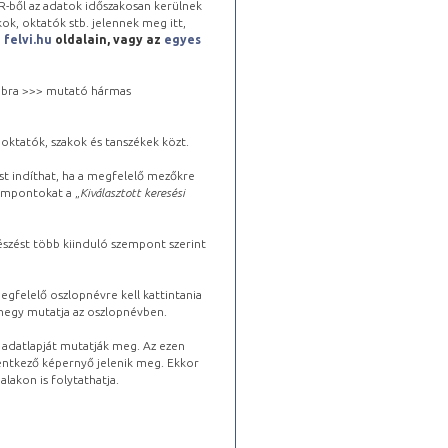
-ből az adatok időszakosan kerülnek
kok, oktatók stb. jelennek meg itt,
a
felvi.hu
oldalain, vagy az
egyes
 jobbra >>> mutató hármas
oktatók, szakok és tanszékek közt.
st indíthat, ha a megfelelő mezőkre
zempontokat a „
Kiválasztott keresési
észést több kiinduló szempont szerint
gfelelő oszlopnévre kell kattintania
lhegy mutatja az oszlopnévben.
s adatlapját mutatják meg. Az ezen
lentkező képernyő jelenik meg. Ekkor
lakon is folytathatja.