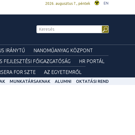
EN
2026. augusztus 7., péntek
S IRÁNYTŰ
NANOMŰANYAG KÖZPONT
ÉS FEJLESZTÉSI FŐIGAZGATÓSÁG
HR PORTÁL
SERA FOR SZTE
AZ EGYETEMRŐL
AK
MUNKATÁRSAKNAK
ALUMNI
OKTATÁSI REND