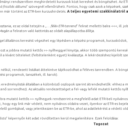
lmányi rendszerében meghirdetett kurzusok közt kereshet és böngészhet. Az ETR
ó frissítés dátuma
” szövegnél ellenőrizheti. Fontos, hogy csak azok a képzések, sza
ben már történt az ETR-ben kurzushirdetés.
A teljes egyetemi szakkínálatról 
sztania, ez az oldal tetején a „
… félév ETR-tanrend
” felirat melletti balra <<<, ill.
gán a feliraton való kattintás az oldalt alapállapotba állítja.
gel általános keresést végezhet egy lépésben a képzési programok, kurzuskódok, 
ozt a jobbra mutató kettős >> nyílheggyel kinyitja, akkor több szempontú keresé
l a kívánt tételeket (feltételenként egyet) kiválasztja. A lekérdezéshez kijelölt s
 nélkül, rendezett listákat áttekintve tájékozódhat a féléves tanrendben. A böng
ési programok, tanszékek, ill. karok).
eredménylistái általában a különböző oszlopok szerint átrendezhetők: ehhez a me
kenő sorrendhez). Az aktuális rendezettséget a fel- vagy lefelé mutató kettős nyí
obbra mutató kettős >> nyílhegyek rendszerint a megfelelő adat ETR-beli nyilváno
, hogy egy link már védett, nem nyilvános oldalra vezet, ilyenkor az ETR-es beje
lelő gombjával, vagy jelentkezzen be az ETR-be, ahol az adatlekérést a védett olda
lista
” képernyőn két adat rövidítetten kerül megjelenítésre. Ezek feloldása:
Tagozat