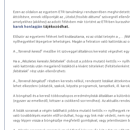
Ezen az oldalon az egyetem ETR tanulmányi rendszerében meghirdetett k
áttöltésre, ennek időpontját az „
Utolsó frissítés dátuma
” szövegnél ellenőr
amelyekhez (akikhez) az adott félévben már történt az ETR-ben kurzushi
karok honlapján
tájékozódhat.
Először az egyetemi félévet kell kiválasztania, ez az oldal tetején a „
… félé
nyílhegyekkel lépegetve lehetséges. Magán a feliraton való kattintás az old
A „
Tanrendi kereső
” mezőbe írt szöveggel általános keresést végezhet egy
Ha a „
Részletes keresési feltételek
” dobozt a jobbra mutató kettős >> nyílh
való kattintás után megjelenő listákból a kívánt tételeket (feltételenként
feltételek
” rész után ellenőrizheti.
A „
Tanrendi böngésző
” részben keresés nélkül, rendezett listákat áttekin
lehet elkezdeni (oktatók, szakok, képzési programok, tanszékek, ill. karok
A böngésző és a kereső többoszlopos eredménylistái általában a különböz
(egyszer az emelkedő, kétszer a csökkenő sorrendhez). Az aktuális rendez
A listák sorainak a végén található jobbra mutató kettős >> nyílhegyek r
való továbblépés esetén előfordulhat, hogy egy link már védett, nem nyi
vagy lépjen vissza a böngészője megfelelő gombjával, vagy jelentkezzen be