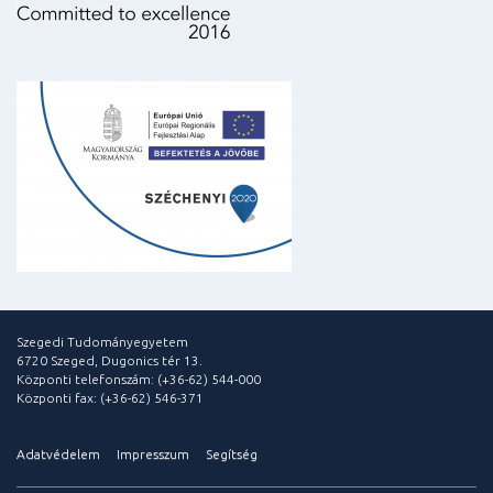
Szegedi Tudományegyetem
6720 Szeged, Dugonics tér 13.
Központi telefonszám: (+36-62) 544-000
Központi fax: (+36-62) 546-371
Adatvédelem
Impresszum
Segítség