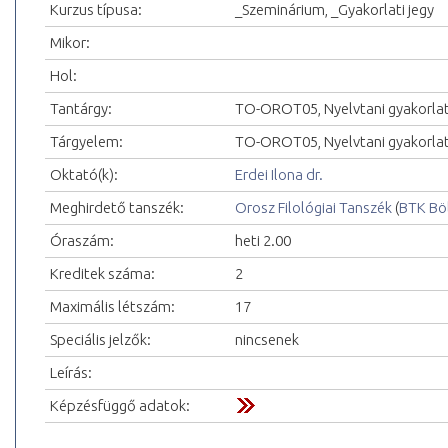
Kurzus típusa:
_Szeminárium, _Gyakorlati jegy
Mikor:
Hol:
Tantárgy:
TO-OROT05, Nyelvtani gyakorlat
Tárgyelem:
TO-OROT05, Nyelvtani gyakorlat
Oktató(k):
Erdei Ilona dr.
Meghirdető tanszék:
Orosz Filológiai Tanszék
(
BTK Bö
Óraszám:
heti 2.00
Kreditek száma:
2
Maximális létszám:
17
Speciális jelzők:
nincsenek
Leírás:
Képzésfüggő adatok: