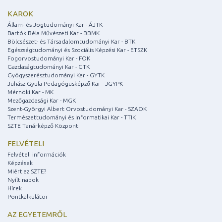
KAROK
Állam- és Jogtudományi Kar - ÁJTK
Bartók Béla Művészeti Kar - BBMK
Bölcsészet- és Társadalomtudományi Kar - BTK
Egészségtudományi és Szociális Képzési Kar - ETSZK
Fogorvostudományi Kar - FOK
Gazdaságtudományi Kar - GTK
Gyógyszerésztudományi Kar - GYTK
Juhász Gyula Pedagógusképző Kar - JGYPK
Mérnöki Kar - MK
Mezőgazdasági Kar - MGK
Szent-Györgyi Albert Orvostudományi Kar - SZAOK
Természettudományi és Informatikai Kar - TTIK
SZTE Tanárképző Központ
FELVÉTELI
Felvételi információk
Képzések
Miért az SZTE?
Nyílt napok
Hírek
Pontkalkulátor
AZ EGYETEMRŐL