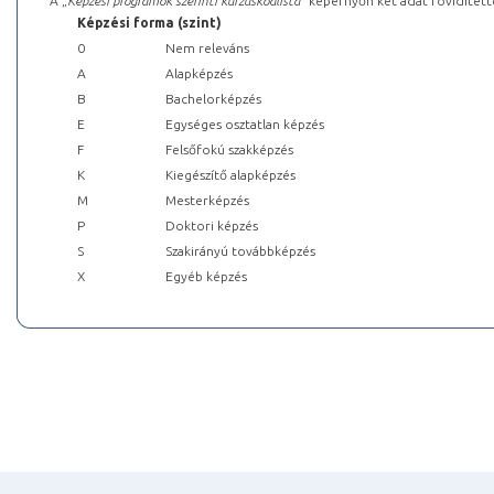
A „
Képzési programok szerinti kurzuskódlista
” képernyőn két adat rövidített
Képzési forma (szint)
0
Nem releváns
A
Alapképzés
B
Bachelorképzés
E
Egységes osztatlan képzés
F
Felsőfokú szakképzés
K
Kiegészítő alapképzés
M
Mesterképzés
P
Doktori képzés
S
Szakirányú továbbképzés
X
Egyéb képzés