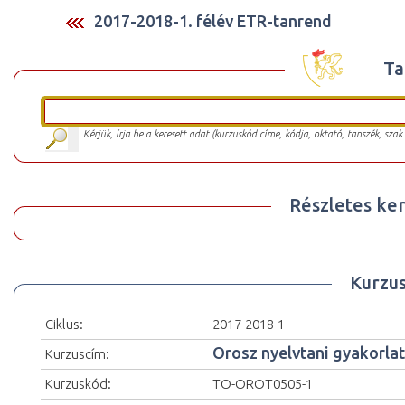
2017-2018-1. félév ETR-tanrend
Ta
Kérjük, írja be a keresett adat (kurzuskód címe, kódja, oktató, tanszék, szak
Részletes ker
Kurzu
Ciklus:
2017-2018-1
Orosz nyelvtani gyakorlato
Kurzuscím:
Kurzuskód:
TO-OROT0505-1