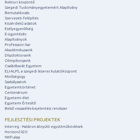
Rektori köszöntő
Szegedi Tudományegyetemért Alapítvány
Bemutatkozás
Szervezeti felépítés
Közérdekű adatok
Esélyegyenlőség
E-ügyintézés
Alapítványok
Professzori kar
Akadémikusaink
Díszdoktoraink
Olimpikonjaink
Családbarát Egyetem
ELI-ALPS, a szegedi lézeres kutatóközpont
Minőségügy
Szabályzatok
Egyetemtörténet
Centenárium
Egyetemi élet
Egyetemi Értesítő
Belső visszaélés-bejelentési rendszer
FEJLESZTÉSI PROJEKTEK
Interreg - Határon átnyúló együttműködések
Horizon2020
NKFI alap