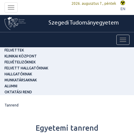
2026. augusztus 7., péntek
Toggle
EN
navigation
Szegedi Tudományegyetem
Toggl
navig
FELVETTEK
KLINIKAI KÖZPONT
FELVÉTELIZŐKNEK
FELVETT HALLGATÓKNAK
HALLGATÓKNAK
MUNKATÁRSAKNAK
ALUMNI
OKTATÁSI REND
Tanrend
Egyetemi tanrend