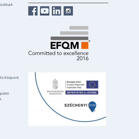
ködések
iós Központ
pület
a,