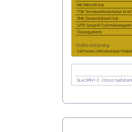
MK Mérnöki Kar
TTIK Természettudományi és Inf
ZMK Zeneművészeti Kar
SZTE Szegedi Tudományegyet
Összegyetemi
Önálló intézmény
Gál Ferenc Hittudományi Főisko
SLAORN1-2 - Orosz nyelvtani