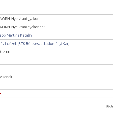
AORN, Nyelvtani gyakorlat
AORN, Nyelvtani gyakorlat 1.
abó Martina Katalin
láv Intézet
(
BTK Bölcsészettudományi Kar
)
ti 2.00
ncsenek
Utols