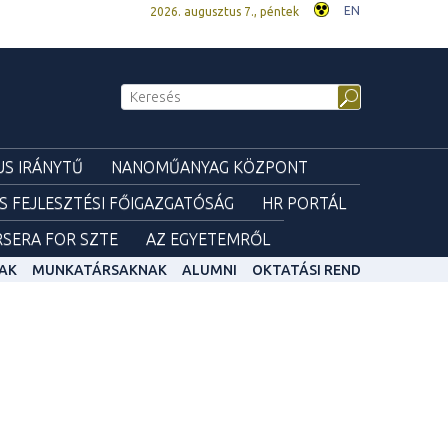
EN
2026. augusztus 7., péntek
S IRÁNYTŰ
NANOMŰANYAG KÖZPONT
ÉS FEJLESZTÉSI FŐIGAZGATÓSÁG
HR PORTÁL
SERA FOR SZTE
AZ EGYETEMRŐL
AK
MUNKATÁRSAKNAK
ALUMNI
OKTATÁSI REND