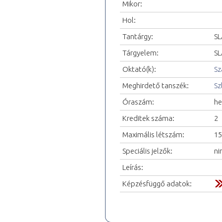
Mikor:
Hol:
Tantárgy:
SL
Tárgyelem:
SL
Oktató(k):
Sz
Meghirdető tanszék:
Sz
Óraszám:
he
Kreditek száma:
2
Maximális létszám:
15
Speciális jelzők:
ni
Leírás:
Képzésfüggő adatok: