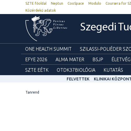
SZTE főoldal
Neptun
CooSpace
Modulo
Coursera for S
Közérdekű adatok
Szegedi T
ONE HEALTH SUMMIT
SZILASSI-POLIÉDER S
EFYE 2026
ALMA MATER
BSJP
ÉLETVÉG
SZTE EÉTK
OTDK37BIOLÓGIA
KUTATÁS
FELVETTEK
KLINIKAI KÖZPON
Tanrend