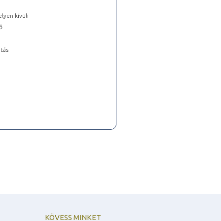
lyen kívüli
ő
tás
KÖVESS MINKET