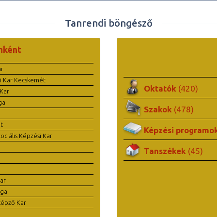
Tanrendi böngésző
nként
ar
i Kar Kecskemét
Oktatók
(420)
Kar
ga
Szakok
(478)
t
Képzési programo
ciális Képzési Kar
Tanszékek
(45)
ar
ága
képző Kar