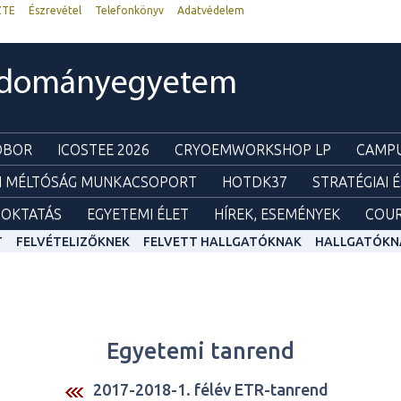
ZTE
Észrevétel
Telefonkönyv
Adatvédelem
udományegyetem
ZOBOR
ICOSTEE 2026
CRYOEMWORKSHOP LP
CAMPU
I MÉLTÓSÁG MUNKACSOPORT
HOTDK37
STRATÉGIAI 
OKTATÁS
EGYETEMI ÉLET
HÍREK, ESEMÉNYEK
COUR
T
FELVÉTELIZŐKNEK
FELVETT HALLGATÓKNAK
HALLGATÓKN
Egyetemi tanrend
2017-2018-1. félév ETR-tanrend