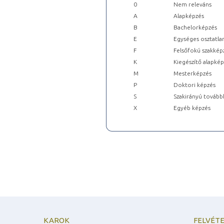
0
Nem releváns
A
Alapképzés
B
Bachelorképzés
E
Egységes osztatla
F
Felsőfokú szakkép
K
Kiegészítő alapké
M
Mesterképzés
P
Doktori képzés
S
Szakirányú tovább
X
Egyéb képzés
KAROK
FELVÉTE