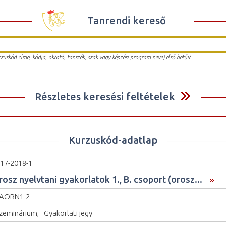
Tanrendi kereső
urzuskód címe, kódja, oktató, tanszék, szak vagy képzési program neve) első betűit.
Részletes keresési feltételek
Kurzuskód-adatlap
17-2018-1
rosz nyelvtani gyakorlatok 1., B. csoport (orosz...
LAORN1-2
zeminárium, _Gyakorlati jegy