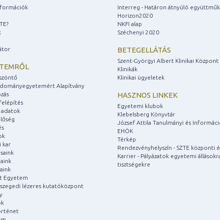
információk
Interreg - Határon átnyúló együttmű
Horizon2020
ZTE?
NKFI alap
k
Széchenyi 2020
átor
BETEGELLÁTÁS
Szent-Györgyi Albert Klinikai Központ
ETEMRŐL
Klinikák
szöntő
Klinikai ügyeletek
udományegyetemért Alapítvány
zás
HASZNOS LINKEK
felépítés
Egyetemi klubok
 adatok
Klebelsberg Könyvtár
lőség
József Attila Tanulmányi és Informác
és
EHÖK
ok
Térkép
 kar
Rendezvényhelyszín - SZTE központi é
saink
Karrier - Pályázatok egyetemi állásokr
aink
tisztségekre
aink
át Egyetem
a szegedi lézeres kutatóközpont
y
ok
rténet
um