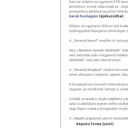
Ezen az oldalon az egyetem ETR tanu
áttöltésre, ennek időpontját az „
Utols
amelyekhez (akikhez) az adott félév
karok honlapján
tájékozódhat.
Először az egyetemi félévet kell kivála
nyílhegyekkel lépegetve lehetséges. Ma
A „
Tanrendi kereső
” mezőbe írt szöveg
Ha a „
Részletes keresési feltételek
” dob
való kattintás után megjelenő listákbó
feltételek
” rész után ellenőrizheti.
A „
Tanrendi böngésző
” részben keresés
lehet elkezdeni (oktatók, szakok, képz
A böngésző és a kereső többoszlopos 
(egyszer az emelkedő, kétszer a csök
A listák sorainak a végén található j
való továbblépés esetén előfordulhat
vagy lépjen vissza a böngészője megfe
A „
Képzési programok szerinti kurzuskód
Képzési forma (szint)