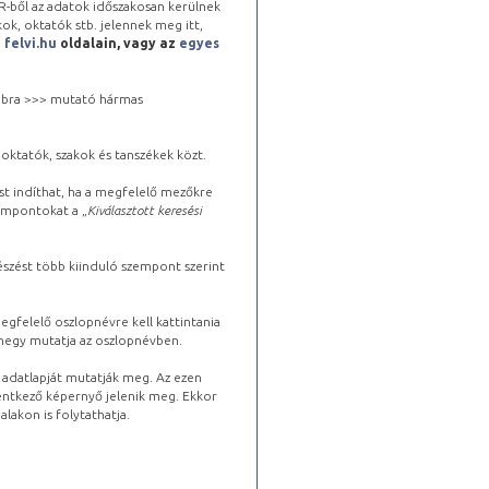
-ből az adatok időszakosan kerülnek
kok, oktatók stb. jelennek meg itt,
a
felvi.hu
oldalain, vagy az
egyes
 jobbra >>> mutató hármas
oktatók, szakok és tanszékek közt.
st indíthat, ha a megfelelő mezőkre
zempontokat a „
Kiválasztott keresési
észést több kiinduló szempont szerint
gfelelő oszlopnévre kell kattintania
lhegy mutatja az oszlopnévben.
s adatlapját mutatják meg. Az ezen
lentkező képernyő jelenik meg. Ekkor
lakon is folytathatja.