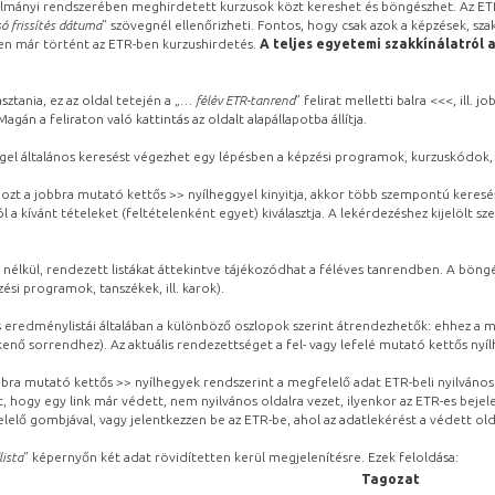
lmányi rendszerében meghirdetett kurzusok közt kereshet és böngészhet. Az ETR
ó frissítés dátuma
” szövegnél ellenőrizheti. Fontos, hogy csak azok a képzések, sza
ben már történt az ETR-ben kurzushirdetés.
A teljes egyetemi szakkínálatról 
sztania, ez az oldal tetején a „
… félév ETR-tanrend
” felirat melletti balra <<<, ill.
gán a feliraton való kattintás az oldalt alapállapotba állítja.
gel általános keresést végezhet egy lépésben a képzési programok, kurzuskódok, 
ozt a jobbra mutató kettős >> nyílheggyel kinyitja, akkor több szempontú keresé
l a kívánt tételeket (feltételenként egyet) kiválasztja. A lekérdezéshez kijelölt s
 nélkül, rendezett listákat áttekintve tájékozódhat a féléves tanrendben. A böng
ési programok, tanszékek, ill. karok).
eredménylistái általában a különböző oszlopok szerint átrendezhetők: ehhez a me
kenő sorrendhez). Az aktuális rendezettséget a fel- vagy lefelé mutató kettős nyí
obbra mutató kettős >> nyílhegyek rendszerint a megfelelő adat ETR-beli nyilváno
, hogy egy link már védett, nem nyilvános oldalra vezet, ilyenkor az ETR-es beje
lelő gombjával, vagy jelentkezzen be az ETR-be, ahol az adatlekérést a védett olda
lista
” képernyőn két adat rövidítetten kerül megjelenítésre. Ezek feloldása:
Tagozat