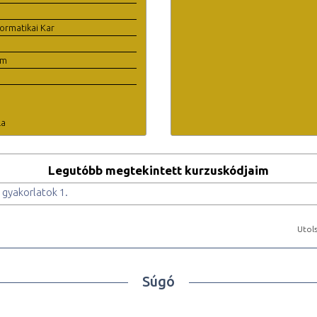
ormatikai Kar
em
la
Legutóbb megtekintett kurzuskódjaim
 gyakorlatok 1.
Utols
Súgó