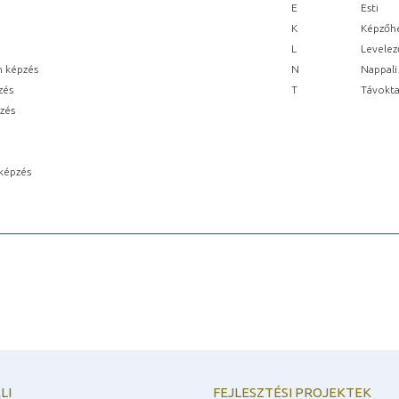
E
Esti
K
Képzőhe
L
Levelez
n képzés
N
Nappali
zés
T
Távokta
pzés
képzés
LI
FEJLESZTÉSI PROJEKTEK