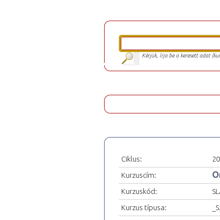
Kérjük, írja be a keresett adat (k
Ciklus:
20
O
Kurzuscím:
Kurzuskód:
S
Kurzus típusa:
_S