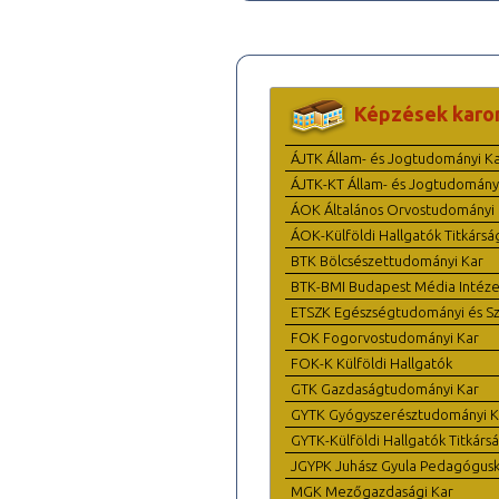
Képzések karo
ÁJTK Állam- és Jogtudományi K
ÁJTK-KT Állam- és Jogtudomány
ÁOK Általános Orvostudományi 
ÁOK-Külföldi Hallgatók Titkársá
BTK Bölcsészettudományi Kar
BTK-BMI Budapest Média Intéze
ETSZK Egészségtudományi és Szo
FOK Fogorvostudományi Kar
FOK-K Külföldi Hallgatók
GTK Gazdaságtudományi Kar
GYTK Gyógyszerésztudományi K
GYTK-Külföldi Hallgatók Titkárs
JGYPK Juhász Gyula Pedagógus
MGK Mezőgazdasági Kar