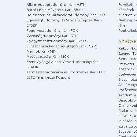
Állam- és Jogtudományi Kar - ÁJTK
Felvételi 
Bartók Béla Művészeti Kar - BBMK
Képzések
Bölcsészet- és Társadalomtudományi Kar - BTK
Miért az S
Egészségtudományi és Szociális Képzési Kar -
Nyílt napo
ETSZK
Hírek
Fogorvostudományi Kar - FOK
Pontkalkul
Gazdaságtudományi Kar - GTK
Gyógyszerésztudományi Kar - GYTK
AZ EGY
Juhász Gyula Pedagógusképző Kar - JGYPK
Rektori kö
Mérnöki Kar - MK
Szegedi T
Mezőgazdasági Kar - MGK
Bemutatko
Szent-Györgyi Albert Orvostudományi Kar -
Szervezeti 
SZAOK
Közérdekű
Természettudományi és Informatikai Kar - TTIK
Esélyegyen
SZTE Tanárképző Központ
E-ügyintéz
Alapítvány
Professzori
Akadémiku
Díszdoktor
Olimpikonj
Családbar
ELI-ALPS, 
Minőségüg
Szabályzat
Egyetemtö
Centenári