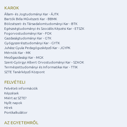
KAROK
Állam- és Jogtudományi Kar - ÁJTK
Bartók Béla Művészeti Kar - BBMK
Bölcsészet- és Társadalomtudományi Kar - BTK
Egészségtudományi és Szociális Képzési Kar - ETSZK
Fogorvostudományi Kar - FOK
Gazdaságtudományi Kar - GTK
Gyógyszerésztudományi Kar - GYTK
Juhász Gyula Pedagógusképző Kar - JGYPK
Mérnöki Kar - MK
Mezőgazdasági Kar - MGK
Szent-Györgyi Albert Orvostudományi Kar - SZAOK
Természettudományi és Informatikai Kar - TTIK
SZTE Tanárképző Központ
FELVÉTELI
Felvételi információk
Képzések
Miért az SZTE?
Nyílt napok
Hírek
Pontkalkulátor
AZ EGYETEMRŐL