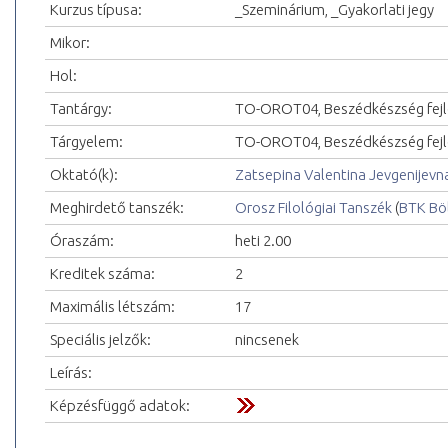
Kurzus típusa:
_Szeminárium, _Gyakorlati jegy
Mikor:
Hol:
Tantárgy:
TO-OROT04, Beszédkészség fejle
Tárgyelem:
TO-OROT04, Beszédkészség fejl
Oktató(k):
Zatsepina Valentina Jevgenijevn
Meghirdető tanszék:
Orosz Filológiai Tanszék
(
BTK Bö
Óraszám:
heti 2.00
Kreditek száma:
2
Maximális létszám:
17
Speciális jelzők:
nincsenek
Leírás:
Képzésfüggő adatok: