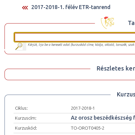
2017-2018-1. félév ETR-tanrend
Ta
Kérjük, írja be a keresett adat (kurzuskód címe, kódja, oktató, tanszék, szak
Részletes ker
Kurzu
Ciklus:
2017-2018-1
Az orosz beszédkészség fej
Kurzuscím:
Kurzuskód:
TO-OROT0405-2