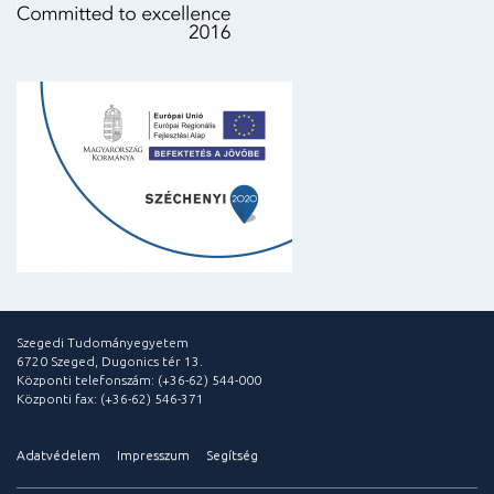
Szegedi Tudományegyetem
6720 Szeged, Dugonics tér 13.
Központi telefonszám: (+36-62) 544-000
Központi fax: (+36-62) 546-371
Adatvédelem
Impresszum
Segítség