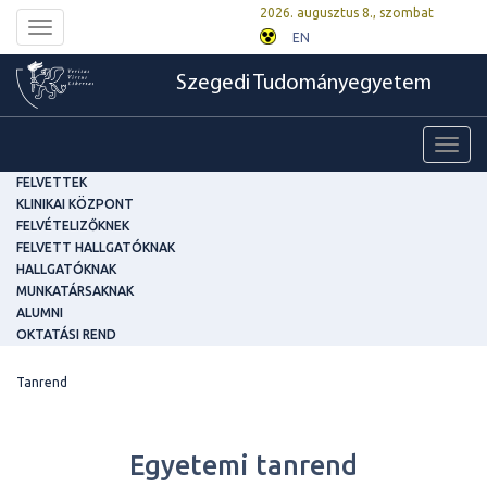
2026. augusztus 8., szombat
Toggle
EN
navigation
Szegedi Tudományegyetem
Toggl
navig
FELVETTEK
KLINIKAI KÖZPONT
FELVÉTELIZŐKNEK
FELVETT HALLGATÓKNAK
HALLGATÓKNAK
MUNKATÁRSAKNAK
ALUMNI
OKTATÁSI REND
Tanrend
Egyetemi tanrend