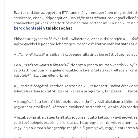
Ezen az oldalon az egyetem ETR tanulmányi rendszerében meghirdetett k
áttöltésre, ennek időpontját az „
Utolsó frissítés dátuma
” szövegnél ellenőr
amelyekhez (akikhez) az adott félévben már történt az ETR-ben kurzushi
karok honlapján
tájékozódhat.
Először az egyetemi félévet kell kiválasztania, ez az oldal tetején a „
… félé
nyílhegyekkel lépegetve lehetséges. Magán a feliraton való kattintás az old
A „
Tanrendi kereső
” mezőbe írt szöveggel általános keresést végezhet egy
Ha a „
Részletes keresési feltételek
” dobozt a jobbra mutató kettős >> nyílh
való kattintás után megjelenő listákból a kívánt tételeket (feltételenként
feltételek
” rész után ellenőrizheti.
A „
Tanrendi böngésző
” részben keresés nélkül, rendezett listákat áttekin
lehet elkezdeni (oktatók, szakok, képzési programok, tanszékek, ill. karok
A böngésző és a kereső többoszlopos eredménylistái általában a különböz
(egyszer az emelkedő, kétszer a csökkenő sorrendhez). Az aktuális rendez
A listák sorainak a végén található jobbra mutató kettős >> nyílhegyek r
való továbblépés esetén előfordulhat, hogy egy link már védett, nem nyi
vagy lépjen vissza a böngészője megfelelő gombjával, vagy jelentkezzen be