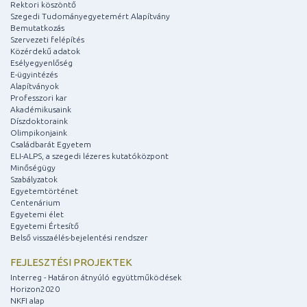
Rektori köszöntő
Szegedi Tudományegyetemért Alapítvány
Bemutatkozás
Szervezeti felépítés
Közérdekű adatok
Esélyegyenlőség
E-ügyintézés
Alapítványok
Professzori kar
Akadémikusaink
Díszdoktoraink
Olimpikonjaink
Családbarát Egyetem
ELI-ALPS, a szegedi lézeres kutatóközpont
Minőségügy
Szabályzatok
Egyetemtörténet
Centenárium
Egyetemi élet
Egyetemi Értesítő
Belső visszaélés-bejelentési rendszer
FEJLESZTÉSI PROJEKTEK
Interreg - Határon átnyúló együttműködések
Horizon2020
NKFI alap