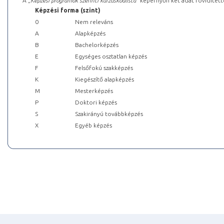
A „
Képzési programok szerinti kurzuskódlista
” képernyőn két adat rövidített
Képzési forma (szint)
0
Nem releváns
A
Alapképzés
B
Bachelorképzés
E
Egységes osztatlan képzés
F
Felsőfokú szakképzés
K
Kiegészítő alapképzés
M
Mesterképzés
P
Doktori képzés
S
Szakirányú továbbképzés
X
Egyéb képzés