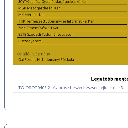
JGYPK Juhász Gyula Pedagógusképző Kar
MGK Mezőgazdasági Kar
MK Mérnöki Kar
TTIK Természettudományi és Informatikai Kar
ZMK Zeneművészeti Kar
SZTE Szegedi Tudományegyetem
Összegyetemi
Önálló intézmény
Gál Ferenc Hittudományi Főiskola
Legutóbb megte
TO-OROT0405-2 - Az orosz beszédkészség fejlesztése 5.