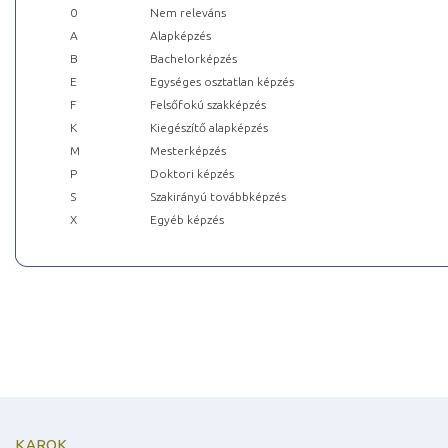
0
Nem releváns
A
Alapképzés
B
Bachelorképzés
E
Egységes osztatlan képzés
F
Felsőfokú szakképzés
K
Kiegészítő alapképzés
M
Mesterképzés
P
Doktori képzés
S
Szakirányú továbbképzés
X
Egyéb képzés
KAROK