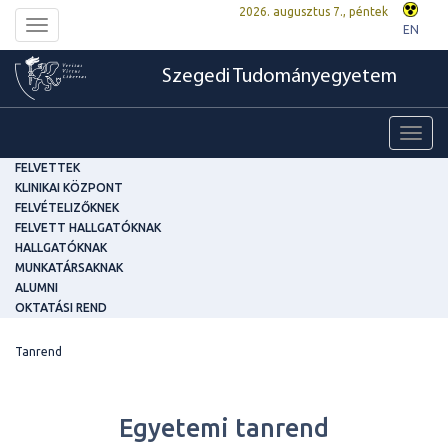
2026. augusztus 7., péntek
Toggle
EN
navigation
Szegedi Tudományegyetem
Toggl
navig
FELVETTEK
KLINIKAI KÖZPONT
FELVÉTELIZŐKNEK
FELVETT HALLGATÓKNAK
HALLGATÓKNAK
MUNKATÁRSAKNAK
ALUMNI
OKTATÁSI REND
Tanrend
Egyetemi tanrend