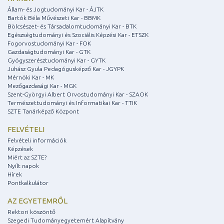
Állam- és Jogtudományi Kar - ÁJTK
Bartók Béla Művészeti Kar - BBMK
Bölcsészet- és Társadalomtudományi Kar - BTK
Egészségtudományi és Szociális Képzési Kar - ETSZK
Fogorvostudományi Kar - FOK
Gazdaságtudományi Kar - GTK
Gyógyszerésztudományi Kar - GYTK
Juhász Gyula Pedagógusképző Kar - JGYPK
Mérnöki Kar - MK
Mezőgazdasági Kar - MGK
Szent-Györgyi Albert Orvostudományi Kar - SZAOK
Természettudományi és Informatikai Kar - TTIK
SZTE Tanárképző Központ
FELVÉTELI
Felvételi információk
Képzések
Miért az SZTE?
Nyílt napok
Hírek
Pontkalkulátor
AZ EGYETEMRŐL
Rektori köszöntő
Szegedi Tudományegyetemért Alapítvány