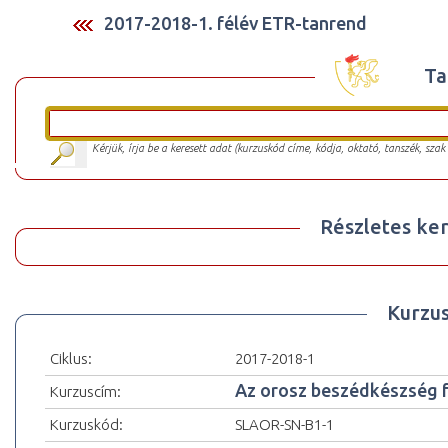
2017-2018-1. félév ETR-tanrend
Ta
Kérjük, írja be a keresett adat (kurzuskód címe, kódja, oktató, tanszék, szak
Részletes ker
Kurzu
Ciklus:
2017-2018-1
Az orosz beszédkészség fej
Kurzuscím:
Kurzuskód:
SLAOR-SN-B1-1