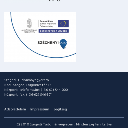
Szegedi Tudományegyetem
6720 Szeged, Dugonics tér 13.
Központi telefonszám: (+36-62) 544-000
Központi fax: (+36-62) 546-371
Adatvédelem
Impresszum
Segítség
(C) 2010 Szegedi Tudományegyetem. Minden jog fenntartva.