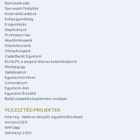
Bemutatkozás
Szervezeti felépítés
Közérdekű adatok
Esélyegyenlőség
E-ügyintézés
Alapítványok
Professzori kar
Akadémikusaink
Díszdoktoraink
Olimpikonjaink
Családbarát Egyetem
ELI-ALPS, a szegedi lézeres kutatóközpont
Minőségügy
Szabályzatok
Egyetemtörténet
Centenárium
Egyetemi élet
Egyetemi Értesítő
Belső visszaélés-bejelentési rendszer
FEJLESZTÉSI PROJEKTEK
Interreg - Határon átnyúló együttműködések
Horizon2020
NKFI alap
Széchenyi 2020