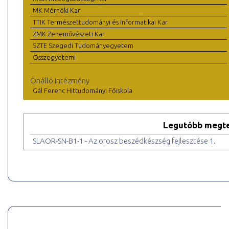
MK Mérnöki Kar
TTIK Természettudományi és Informatikai Kar
ZMK Zeneművészeti Kar
SZTE Szegedi Tudományegyetem
Összegyetemi
Önálló intézmény
Gál Ferenc Hittudományi Főiskola
Legutóbb megte
SLAOR-SN-B1-1 - Az orosz beszédkészség fejlesztése 1.