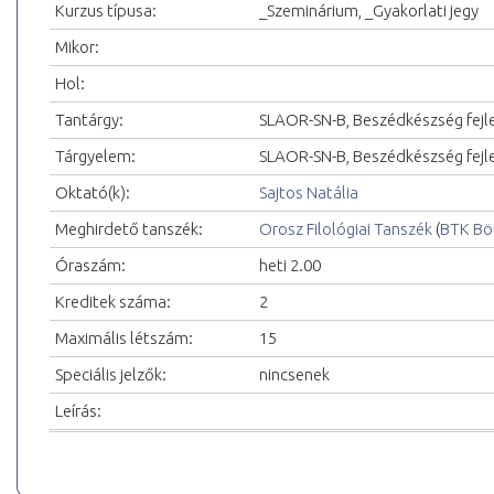
Kurzus típusa:
_Szeminárium, _Gyakorlati jegy
Mikor:
Hol:
Tantárgy:
SLAOR-SN-B, Beszédkészség fejl
Tárgyelem:
SLAOR-SN-B, Beszédkészség fejle
Oktató(k):
Sajtos Natália
Meghirdető tanszék:
Orosz Filológiai Tanszék
(
BTK Bö
Óraszám:
heti 2.00
Kreditek száma:
2
Maximális létszám:
15
Speciális jelzők:
nincsenek
Leírás: