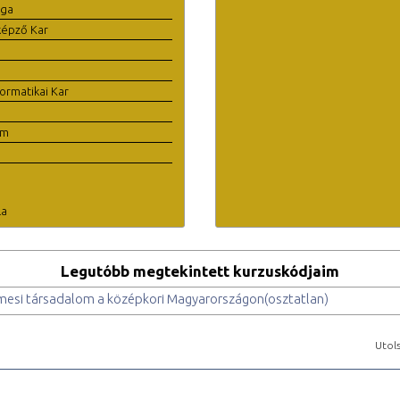
ága
képző Kar
ormatikai Kar
em
la
Legutóbb megtekintett kurzuskódjaim
esi társadalom a középkori Magyarországon(osztatlan)
Utols