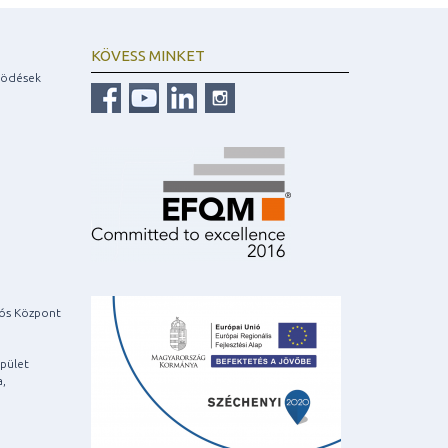
KÖVESS MINKET
ködések
iós Központ
pület
a,