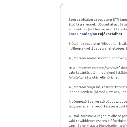
Ezen az oldalon az egyetem ETR tanu
áttöltésre, ennek időpontját az „
Utols
amelyekhez (akikhez) az adott félév
karok honlapján
tájékozódhat.
Először az egyetemi félévet kell kivála
nyílhegyekkel lépegetve lehetséges. Ma
A „
Tanrendi kereső
” mezőbe írt szöveg
Ha a „
Részletes keresési feltételek
” dob
való kattintás után megjelenő listákbó
feltételek
” rész után ellenőrizheti.
A „
Tanrendi böngésző
” részben keresés
lehet elkezdeni (oktatók, szakok, képz
A böngésző és a kereső többoszlopos 
(egyszer az emelkedő, kétszer a csök
A listák sorainak a végén található j
való továbblépés esetén előfordulhat
vagy lépjen vissza a böngészője megfe