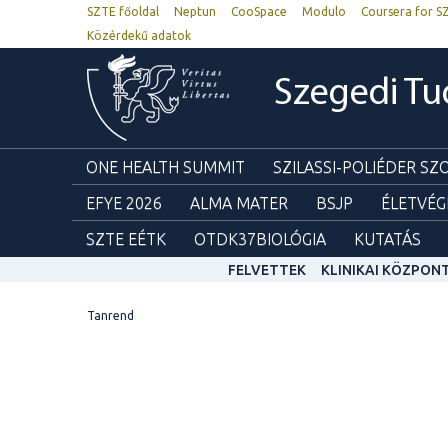
SZTE főoldal
Neptun
CooSpace
Modulo
Coursera for S
Közérdekű adatok
Szegedi T
ONE HEALTH SUMMIT
SZILASSI-POLIÉDER S
EFYE 2026
ALMA MATER
BSJP
ÉLETVÉG
SZTE EÉTK
OTDK37BIOLÓGIA
KUTATÁS
FELVETTEK
KLINIKAI KÖZPON
Tanrend