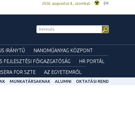
EN
2026. augusztus 8., szombat
S IRÁNYTŰ
NANOMŰANYAG KÖZPONT
ÉS FEJLESZTÉSI FŐIGAZGATÓSÁG
HR PORTÁL
SERA FOR SZTE
AZ EGYETEMRŐL
AK
MUNKATÁRSAKNAK
ALUMNI
OKTATÁSI REND