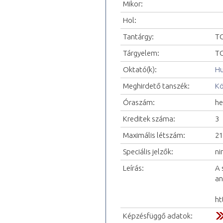
Mikor:
Hol:
Tantárgy:
TO
Tárgyelem:
TO
Oktató(k):
Hu
Meghirdető tanszék:
Kö
Óraszám:
he
Kreditek száma:
3
Maximális létszám:
21
Speciális jelzők:
ni
Leírás:
A 
an
ht
Képzésfüggő adatok: