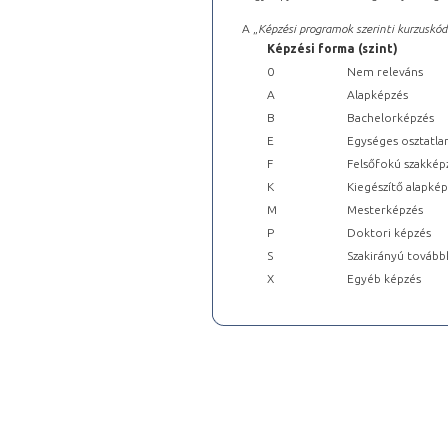
A „
Képzési programok szerinti kurzuskód
Képzési forma (szint)
0
Nem releváns
A
Alapképzés
B
Bachelorképzés
E
Egységes osztatla
F
Felsőfokú szakkép
K
Kiegészítő alapké
M
Mesterképzés
P
Doktori képzés
S
Szakirányú tovább
X
Egyéb képzés