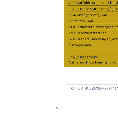
GYTK-Külföldi Hallgatók Titkárs
JGYPK Juhász Gyula Pedagógus
MGK Mezőgazdasági Kar
MK Mérnöki Kar
TTIK Természettudományi és Inf
ZMK Zeneművészeti Kar
SZTE Szegedi Tudományegyet
Összegyetemi
Önálló intézmény
Gál Ferenc Hittudományi Főisko
TO-TORT-KOZOS04-2 - A nem