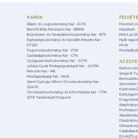
KAROK
FELVÉTE
Állam- és Jogtudományi Kar - ÁJTK
Felvételi 
Bartók Béla Művészeti Kar - BBMK
Képzések
Bölcsészet- és Társadalomtudományi Kar - BTK
Miért az S
Egészségtudományi és Szociális Képzési Kar -
Nyílt napo
ETSZK
Hírek
Fogorvostudományi Kar - FOK
Pontkalkul
Gazdaságtudományi Kar - GTK
Gyógyszerésztudományi Kar - GYTK
AZ EGY
Juhász Gyula Pedagógusképző Kar - JGYPK
Rektori kö
Mérnöki Kar - MK
Szegedi T
Mezőgazdasági Kar - MGK
Bemutatko
Szent-Györgyi Albert Orvostudományi Kar -
Szervezeti 
SZAOK
Közérdekű
Természettudományi és Informatikai Kar - TTIK
Esélyegyen
SZTE Tanárképző Központ
E-ügyintéz
Alapítvány
Professzori
Akadémiku
Díszdoktor
Olimpikonj
Családbar
ELI-ALPS, 