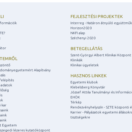
LI
FEJLESZTÉSI PROJEKTEK
információk
Interreg - Határon átnyúló együttmű
Horizon2020
ZTE?
NKFI alap
k
Széchenyi 2020
átor
BETEGELLÁTÁS
Szent-Györgyi Albert Klinikai Központ
ETEMRŐL
Klinikák
szöntő
Klinikai ügyeletek
udományegyetemért Alapítvány
zás
HASZNOS LINKEK
felépítés
Egyetemi klubok
 adatok
Klebelsberg Könyvtár
lőség
József Attila Tanulmányi és Informác
és
EHÖK
ok
Térkép
 kar
Rendezvényhelyszín - SZTE központi é
saink
Karrier - Pályázatok egyetemi állásokr
aink
tisztségekre
aink
át Egyetem
a szegedi lézeres kutatóközpont