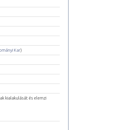
ományi Kar
)
k kialakulását és elemzi