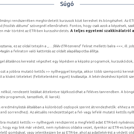
Súgó
lmányi rendszerében meghirdetett kurzusok közt kereshet és böngészhet. Az ETR
ó frissítés dátuma
” szövegnél ellenőrizheti. Fontos, hogy csak azok a képzések, sza
ben már történt az ETR-ben kurzushirdetés.
A teljes egyetemi szakkínálatról 
sztania, ez az oldal tetején a „
… félév ETR-tanrend
” felirat melletti balra <<<, ill.
gán a feliraton való kattintás az oldalt alapállapotba állítja.
gel általános keresést végezhet egy lépésben a képzési programok, kurzuskódok, 
ozt a jobbra mutató kettős >> nyílheggyel kinyitja, akkor több szempontú keresé
l a kívánt tételeket (feltételenként egyet) kiválasztja. A lekérdezéshez kijelölt s
 nélkül, rendezett listákat áttekintve tájékozódhat a féléves tanrendben. A böng
ési programok, tanszékek, ill. karok).
eredménylistái általában a különböző oszlopok szerint átrendezhetők: ehhez a me
kenő sorrendhez). Az aktuális rendezettséget a fel- vagy lefelé mutató kettős nyí
obbra mutató kettős >> nyílhegyek rendszerint a megfelelő adat ETR-beli nyilváno
, hogy egy link már védett, nem nyilvános oldalra vezet, ilyenkor az ETR-es beje
lelő gombjával, vagy jelentkezzen be az ETR-be, ahol az adatlekérést a védett olda