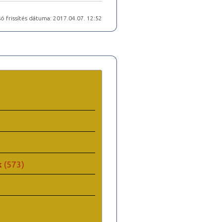
ó frissítés dátuma: 2017.04.07. 12:52
k
(573)