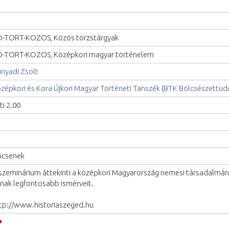
-TORT-KOZOS, Közös törzstárgyak
-TORT-KOZOS, Középkori magyar történelem
nyadi Zsolt
zépkori és Kora Újkori Magyar Történeti Tanszék
(
BTK Bölcsészettud
ti 2.00
ncsenek
szeminárium áttekinti a középkori Magyarország nemesi társadalmána
nak legfontosabb ismérveit.
tp://www.historiaszeged.hu