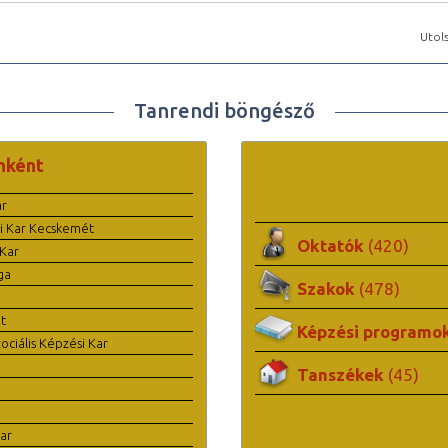
Utols
Tanrendi böngésző
nként
ar
i Kar Kecskemét
Oktatók
(420)
Kar
ga
Szakok
(478)
t
Képzési programo
ciális Képzési Kar
Tanszékek
(45)
ar