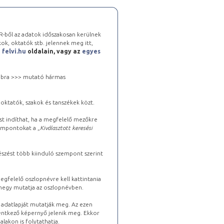
-ből az adatok időszakosan kerülnek
kok, oktatók stb. jelennek meg itt,
a
felvi.hu
oldalain, vagy az
egyes
 jobbra >>> mutató hármas
oktatók, szakok és tanszékek közt.
st indíthat, ha a megfelelő mezőkre
zempontokat a „
Kiválasztott keresési
észést több kiinduló szempont szerint
gfelelő oszlopnévre kell kattintania
lhegy mutatja az oszlopnévben.
s adatlapját mutatják meg. Az ezen
lentkező képernyő jelenik meg. Ekkor
lakon is folytathatja.