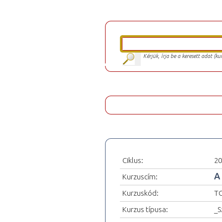
Kérjük, írja be a keresett adat (k
Ciklus:
20
A
Kurzuscím:
Kurzuskód:
T
Kurzus típusa:
_S