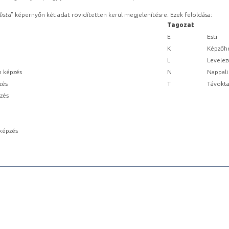
lista
” képernyőn két adat rövidítetten kerül megjelenítésre. Ezek feloldása:
Tagozat
E
Esti
K
Képzőhe
L
Levelez
n képzés
N
Nappali
zés
T
Távokta
pzés
képzés