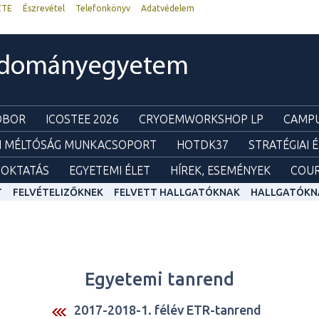
ZTE
Észrevétel
Telefonkönyv
Adatvédelem
udományegyetem
ZOBOR
ICOSTEE 2026
CRYOEMWORKSHOP LP
CAMPU
I MÉLTÓSÁG MUNKACSOPORT
HOTDK37
STRATÉGIAI 
OKTATÁS
EGYETEMI ÉLET
HÍREK, ESEMÉNYEK
COUR
T
FELVÉTELIZŐKNEK
FELVETT HALLGATÓKNAK
HALLGATÓKN
Egyetemi tanrend
2017-2018-1. félév ETR-tanrend