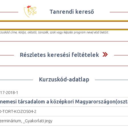
Tanrendi kereső
urzuskód címe, kódja, oktató, tanszék, szak vagy képzési program neve) első betűit.
Részletes keresési feltételek
Kurzuskód-adatlap
17-2018-1
 nemesi társadalom a középkori Magyarországon(oszt
O-TORT-KOZOS04-2
zeminárium, _Gyakorlati jegy