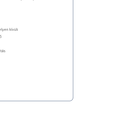
lyen kívüli
ő
tás