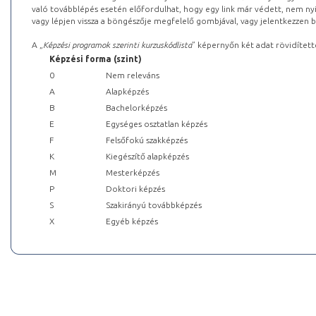
való továbblépés esetén előfordulhat, hogy egy link már védett, nem nyi
vagy lépjen vissza a böngészője megfelelő gombjával, vagy jelentkezzen be
A „
Képzési programok szerinti kurzuskódlista
” képernyőn két adat rövidített
Képzési forma (szint)
0
Nem releváns
A
Alapképzés
B
Bachelorképzés
E
Egységes osztatlan képzés
F
Felsőfokú szakképzés
K
Kiegészítő alapképzés
M
Mesterképzés
P
Doktori képzés
S
Szakirányú továbbképzés
X
Egyéb képzés