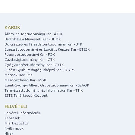
KAROK
Állam- és Jogtudományi Kar - ÁJTK
Bartók Béla Művészeti Kar - BBMK
Bölcsészet- és Társadalomtudományi Kar - BTK
Egészségtudományi és Szociális Képzési Kar - ETSZK
Fogorvostudományi Kar - FOK
Gazdaságtudományi Kar - GTK
Gyógyszerésztudományi Kar - GYTK
Juhász Gyula Pedagógusképző Kar - JGYPK
Mérnöki Kar - MK
Mezőgazdasági Kar - MGK
Szent-Györgyi Albert Orvostudományi Kar - SZAOK
Természettudományi és Informatikai Kar - TTIK
SZTE Tanárképző Központ
FELVÉTELI
Felvételi információk
Képzések
Miért az SZTE?
Nyílt napok
Hírek