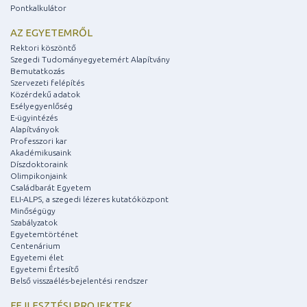
Pontkalkulátor
AZ EGYETEMRŐL
Rektori köszöntő
Szegedi Tudományegyetemért Alapítvány
Bemutatkozás
Szervezeti felépítés
Közérdekű adatok
Esélyegyenlőség
E-ügyintézés
Alapítványok
Professzori kar
Akadémikusaink
Díszdoktoraink
Olimpikonjaink
Családbarát Egyetem
ELI-ALPS, a szegedi lézeres kutatóközpont
Minőségügy
Szabályzatok
Egyetemtörténet
Centenárium
Egyetemi élet
Egyetemi Értesítő
Belső visszaélés-bejelentési rendszer
FEJLESZTÉSI PROJEKTEK