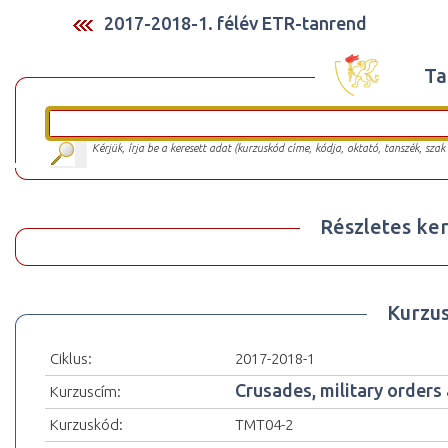
2017-2018-1. félév ETR-tanrend
Ta
Kérjük, írja be a keresett adat (kurzuskód címe, kódja, oktató, tanszék, szak
Részletes ker
Kurzu
Ciklus:
2017-2018-1
Crusades, military order
Kurzuscím:
Kurzuskód:
TMT04-2