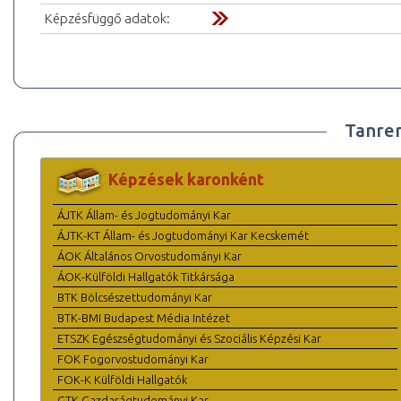
Képzésfüggő adatok:
Tanre
Képzések karonként
ÁJTK Állam- és Jogtudományi Kar
ÁJTK-KT Állam- és Jogtudományi Kar Kecskemét
ÁOK Általános Orvostudományi Kar
ÁOK-Külföldi Hallgatók Titkársága
BTK Bölcsészettudományi Kar
BTK-BMI Budapest Média Intézet
ETSZK Egészségtudományi és Szociális Képzési Kar
FOK Fogorvostudományi Kar
FOK-K Külföldi Hallgatók
GTK Gazdaságtudományi Kar