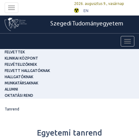
2026. augusztus 9., vasárnap
Toggle
EN
navigation
Szegedi Tudományegyetem
Toggl
navig
FELVETTEK
KLINIKAI KÖZPONT
FELVÉTELIZŐKNEK
FELVETT HALLGATÓKNAK
HALLGATÓKNAK
MUNKATÁRSAKNAK
ALUMNI
OKTATÁSI REND
Tanrend
Egyetemi tanrend