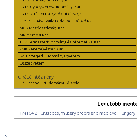
GYTK Gyógyszerésztudományi Kar
GYTK-Külföldi Hallgatók Titkársága
JGYPK Juhász Gyula Pedagógusképző Kar
MGK Mezőgazdasági Kar
MK Mérnöki Kar
TTIK Természettudományi és Informatikai Kar
ZMK Zeneművészeti Kar
SZTE Szegedi Tudományegyetem
Összegyetemi
Önálló intézmény
Gál Ferenc Hittudományi Főiskola
Legutóbb megte
TMT04-2 - Crusades, military orders and medieval Hungary