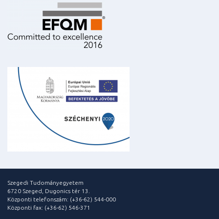
Szegedi Tudományegyetem
6720 Szeged, Dugonics tér 13.
Központi telefonszám: (+36-62) 544-000
Központi fax: (+36-62) 546-371