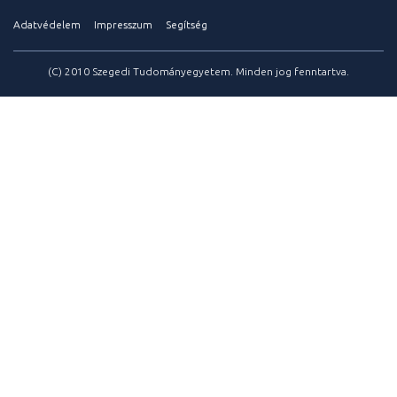
Adatvédelem
Impresszum
Segítség
(C) 2010 Szegedi Tudományegyetem. Minden jog fenntartva.