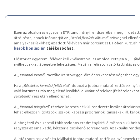
Ezen az oldalon az egyetem ETR tanulmányi rendszerében meghirdetett k
áttöltésre, ennek időpontját az „
Utolsó frissítés dátuma
” szövegnél ellenőr
amelyekhez (akikhez) az adott félévben már történt az ETR-ben kurzushi
karok honlapján
tájékozódhat.
Először az egyetemi félévet kell kiválasztania, ez az oldal tetején a „
… félé
nyílhegyekkel lépegetve lehetséges. Magán a feliraton való kattintás az old
A „
Tanrendi kereső
” mezőbe írt szöveggel általános keresést végezhet egy
Ha a „
Részletes keresési feltételek
” dobozt a jobbra mutató kettős >> nyílh
való kattintás után megjelenő listákból a kívánt tételeket (feltételenként
feltételek
” rész után ellenőrizheti.
A „
Tanrendi böngésző
” részben keresés nélkül, rendezett listákat áttekin
lehet elkezdeni (oktatók, szakok, képzési programok, tanszékek, ill. karok
A böngésző és a kereső többoszlopos eredménylistái általában a különböz
(egyszer az emelkedő, kétszer a csökkenő sorrendhez). Az aktuális rendez
A listák sorainak a végén található jobbra mutató kettős >> nyílhegyek r