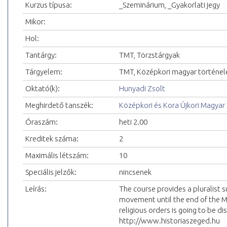
Kurzus típusa:
_Szeminárium, _Gyakorlati jegy
Mikor:
Hol:
Tantárgy:
TMT, Törzstárgyak
Tárgyelem:
TMT, Középkori magyar történe
Oktató(k):
Hunyadi Zsolt
Meghirdető tanszék:
Középkori és Kora Újkori Magyar
Óraszám:
heti 2.00
Kreditek száma:
2
Maximális létszám:
10
Speciális jelzők:
nincsenek
Leírás:
The course provides a pluralist s
movement until the end of the Mid
religious orders is going to be di
http://www.historiaszeged.hu