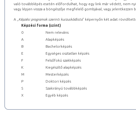
való továbblépés esetén előfordulhat, hogy egy link már védett, nem nyi
vagy lépjen vissza a böngészője megfelelő gombjával, vagy jelentkezzen be
A „
Képzési programok szerinti kurzuskódlista
” képernyőn két adat rövidített
Képzési forma (szint)
0
Nem releváns
A
Alapképzés
B
Bachelorképzés
E
Egységes osztatlan képzés
F
Felsőfokú szakképzés
K
Kiegészítő alapképzés
M
Mesterképzés
P
Doktori képzés
S
Szakirányú továbbképzés
X
Egyéb képzés