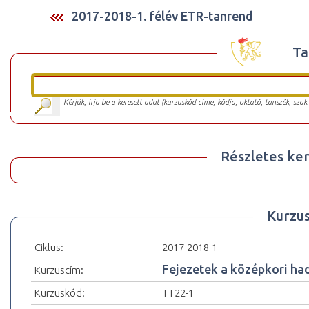
2017-2018-1. félév ETR-tanrend
Ta
Kérjük, írja be a keresett adat (kurzuskód címe, kódja, oktató, tanszék, szak
Részletes ker
Kurzu
Ciklus:
2017-2018-1
Fejezetek a középkori ha
Kurzuscím:
Kurzuskód:
TT22-1