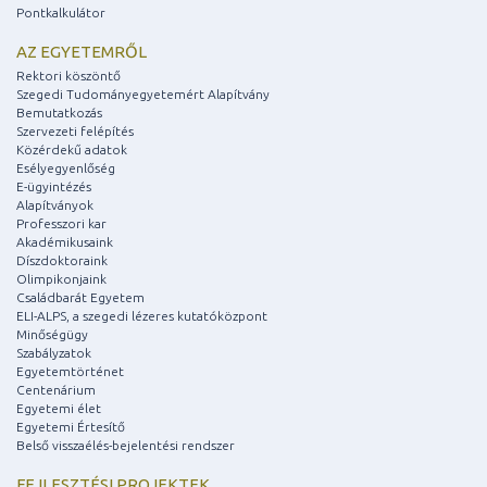
Pontkalkulátor
AZ EGYETEMRŐL
Rektori köszöntő
Szegedi Tudományegyetemért Alapítvány
Bemutatkozás
Szervezeti felépítés
Közérdekű adatok
Esélyegyenlőség
E-ügyintézés
Alapítványok
Professzori kar
Akadémikusaink
Díszdoktoraink
Olimpikonjaink
Családbarát Egyetem
ELI-ALPS, a szegedi lézeres kutatóközpont
Minőségügy
Szabályzatok
Egyetemtörténet
Centenárium
Egyetemi élet
Egyetemi Értesítő
Belső visszaélés-bejelentési rendszer
FEJLESZTÉSI PROJEKTEK