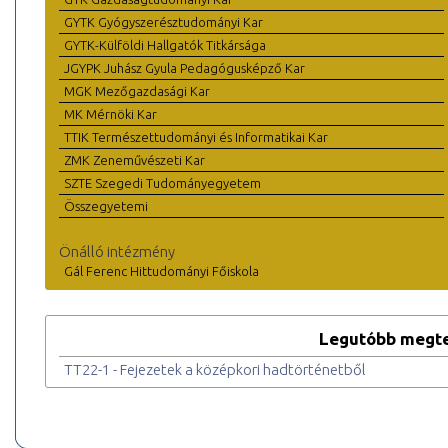
GYTK Gyógyszerésztudományi Kar
GYTK-Külföldi Hallgatók Titkársága
JGYPK Juhász Gyula Pedagógusképző Kar
MGK Mezőgazdasági Kar
MK Mérnöki Kar
TTIK Természettudományi és Informatikai Kar
ZMK Zeneművészeti Kar
SZTE Szegedi Tudományegyetem
Összegyetemi
Önálló intézmény
Gál Ferenc Hittudományi Főiskola
Legutóbb megte
TT22-1 - Fejezetek a középkori hadtörténetből