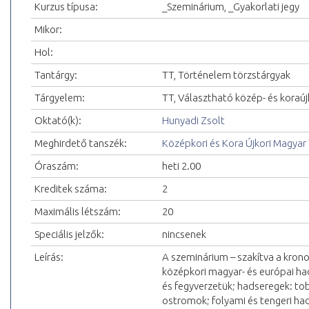
Kurzus típusa:
_Szeminárium, _Gyakorlati jegy
Mikor:
Hol:
Tantárgy:
TT, Történelem törzstárgyak
Tárgyelem:
TT, Választható közép- és koraúj
Oktató(k):
Hunyadi Zsolt
Meghirdető tanszék:
Középkori és Kora Újkori Magyar
Óraszám:
heti 2.00
Kreditek száma:
2
Maximális létszám:
20
Speciális jelzők:
nincsenek
Leírás:
A szeminárium – szakítva a krono
középkori magyar- és európai had
és fegyverzetük; hadseregek: to
ostromok; folyami és tengeri had