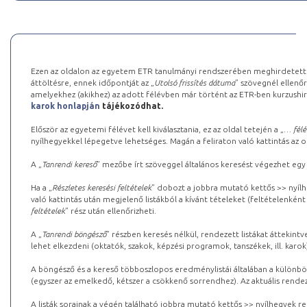
Ezen az oldalon az egyetem ETR tanulmányi rendszerében meghirdetett k
áttöltésre, ennek időpontját az „
Utolsó frissítés dátuma
” szövegnél ellenőr
amelyekhez (akikhez) az adott félévben már történt az ETR-ben kurzushi
karok honlapján
tájékozódhat.
Először az egyetemi félévet kell kiválasztania, ez az oldal tetején a „
… félé
nyílhegyekkel lépegetve lehetséges. Magán a feliraton való kattintás az old
A „
Tanrendi kereső
” mezőbe írt szöveggel általános keresést végezhet egy
Ha a „
Részletes keresési feltételek
” dobozt a jobbra mutató kettős >> nyílh
való kattintás után megjelenő listákból a kívánt tételeket (feltételenként
feltételek
” rész után ellenőrizheti.
A „
Tanrendi böngésző
” részben keresés nélkül, rendezett listákat áttekin
lehet elkezdeni (oktatók, szakok, képzési programok, tanszékek, ill. karok
A böngésző és a kereső többoszlopos eredménylistái általában a különböz
(egyszer az emelkedő, kétszer a csökkenő sorrendhez). Az aktuális rendez
A listák sorainak a végén található jobbra mutató kettős >> nyílhegyek r