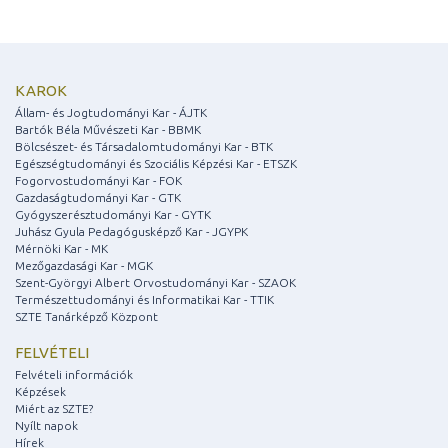
KAROK
Állam- és Jogtudományi Kar - ÁJTK
Bartók Béla Művészeti Kar - BBMK
Bölcsészet- és Társadalomtudományi Kar - BTK
Egészségtudományi és Szociális Képzési Kar - ETSZK
Fogorvostudományi Kar - FOK
Gazdaságtudományi Kar - GTK
Gyógyszerésztudományi Kar - GYTK
Juhász Gyula Pedagógusképző Kar - JGYPK
Mérnöki Kar - MK
Mezőgazdasági Kar - MGK
Szent-Györgyi Albert Orvostudományi Kar - SZAOK
Természettudományi és Informatikai Kar - TTIK
SZTE Tanárképző Központ
FELVÉTELI
Felvételi információk
Képzések
Miért az SZTE?
Nyílt napok
Hírek