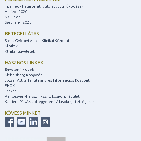
Interreg - Határon átnyúló együttműködések
Horizon2020
NKFI alap
Széchenyi 2020
BETEGELLÁTÁS
Szent-Györgyi Albert Klinikai Központ
Klinikák
Klinikai ügyeletek
HASZNOS LINKEK
Egyetemi klubok
Klebelsberg Könyvtár
József Attila Tanulmányi és Információs Központ
EHÖK
Térkép
Rendezvényhelyszín - SZTE központi épület
Karrier - Pályázatok egyetemi állásokra, tisztségekre
KÖVESS MINKET