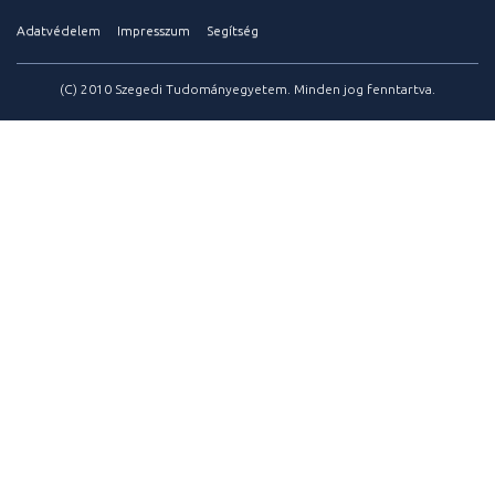
Adatvédelem
Impresszum
Segítség
(C) 2010 Szegedi Tudományegyetem. Minden jog fenntartva.