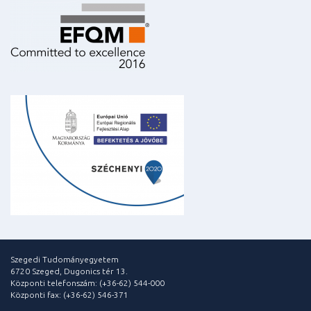
Szegedi Tudományegyetem
6720 Szeged, Dugonics tér 13.
Központi telefonszám: (+36-62) 544-000
Központi fax: (+36-62) 546-371