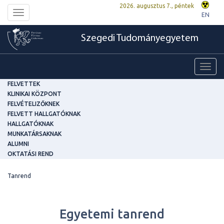
2026. augusztus 7., péntek
Toggle
EN
navigation
Szegedi Tudományegyetem
Toggl
navig
FELVETTEK
KLINIKAI KÖZPONT
FELVÉTELIZŐKNEK
FELVETT HALLGATÓKNAK
HALLGATÓKNAK
MUNKATÁRSAKNAK
ALUMNI
OKTATÁSI REND
Tanrend
Egyetemi tanrend