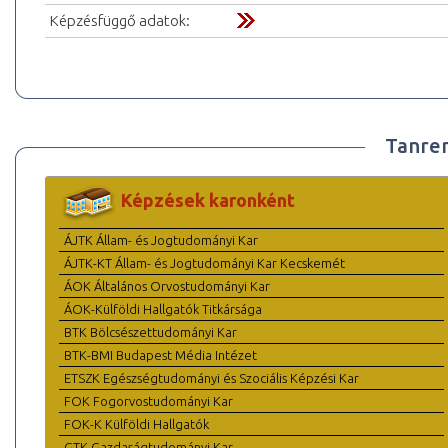
Képzésfüggő adatok:
Tanre
Képzések karonként
ÁJTK Állam- és Jogtudományi Kar
ÁJTK-KT Állam- és Jogtudományi Kar Kecskemét
ÁOK Általános Orvostudományi Kar
ÁOK-Külföldi Hallgatók Titkársága
BTK Bölcsészettudományi Kar
BTK-BMI Budapest Média Intézet
ETSZK Egészségtudományi és Szociális Képzési Kar
FOK Fogorvostudományi Kar
FOK-K Külföldi Hallgatók
GTK Gazdaságtudományi Kar