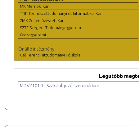
MK Mérnöki Kar
TTIK Természettudományi és Informatikai Kar
ZMK Zeneművészeti Kar
SZTE Szegedi Tudományegyetem
Összegyetemi
Önálló intézmény
Gál Ferenc Hittudományi Főiskola
Legutóbb megte
MDVZ101-1 - Szakdolgozó szeminárium