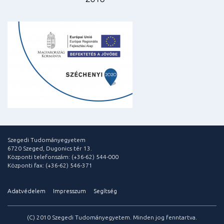
Szegedi Tudományegyetem
6720 Szeged, Dugonics tér 13.
Központi telefonszám: (+36-62) 544-000
Központi fax: (+36-62) 546-371
Adatvédelem
Impresszum
Segítség
(C) 2010 Szegedi Tudományegyetem. Minden jog fenntartva.