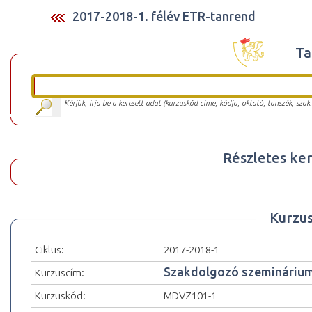
2017-2018-1. félév ETR-tanrend
Ta
Kérjük, írja be a keresett adat (kurzuskód címe, kódja, oktató, tanszék, szak
Részletes ker
Kurzu
Ciklus:
2017-2018-1
Szakdolgozó szemináriu
Kurzuscím:
Kurzuskód:
MDVZ101-1