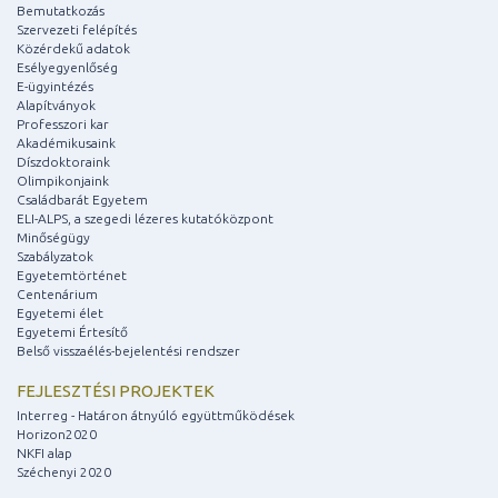
Bemutatkozás
Szervezeti felépítés
Közérdekű adatok
Esélyegyenlőség
E-ügyintézés
Alapítványok
Professzori kar
Akadémikusaink
Díszdoktoraink
Olimpikonjaink
Családbarát Egyetem
ELI-ALPS, a szegedi lézeres kutatóközpont
Minőségügy
Szabályzatok
Egyetemtörténet
Centenárium
Egyetemi élet
Egyetemi Értesítő
Belső visszaélés-bejelentési rendszer
FEJLESZTÉSI PROJEKTEK
Interreg - Határon átnyúló együttműködések
Horizon2020
NKFI alap
Széchenyi 2020