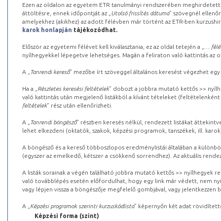
Ezen az oldalon az egyetem ETR tanulmányi rendszerében meghirdetett k
áttöltésre, ennek időpontját az „
Utolsó frissítés dátuma
” szövegnél ellenőr
amelyekhez (akikhez) az adott félévben már történt az ETR-ben kurzushi
karok honlapján
tájékozódhat.
Először az egyetemi félévet kell kiválasztania, ez az oldal tetején a „
… félé
nyílhegyekkel lépegetve lehetséges. Magán a feliraton való kattintás az old
A „
Tanrendi kereső
” mezőbe írt szöveggel általános keresést végezhet egy
Ha a „
Részletes keresési feltételek
” dobozt a jobbra mutató kettős >> nyílh
való kattintás után megjelenő listákból a kívánt tételeket (feltételenként
feltételek
” rész után ellenőrizheti.
A „
Tanrendi böngésző
” részben keresés nélkül, rendezett listákat áttekin
lehet elkezdeni (oktatók, szakok, képzési programok, tanszékek, ill. karok
A böngésző és a kereső többoszlopos eredménylistái általában a különböz
(egyszer az emelkedő, kétszer a csökkenő sorrendhez). Az aktuális rendez
A listák sorainak a végén található jobbra mutató kettős >> nyílhegyek r
való továbblépés esetén előfordulhat, hogy egy link már védett, nem nyi
vagy lépjen vissza a böngészője megfelelő gombjával, vagy jelentkezzen be
A „
Képzési programok szerinti kurzuskódlista
” képernyőn két adat rövidített
Képzési forma (szint)