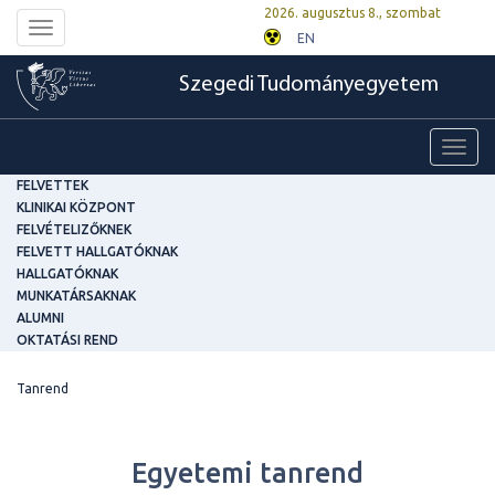
2026. augusztus 8., szombat
Toggle
EN
navigation
Szegedi Tudományegyetem
Toggl
navig
FELVETTEK
KLINIKAI KÖZPONT
FELVÉTELIZŐKNEK
FELVETT HALLGATÓKNAK
HALLGATÓKNAK
MUNKATÁRSAKNAK
ALUMNI
OKTATÁSI REND
Tanrend
Egyetemi tanrend