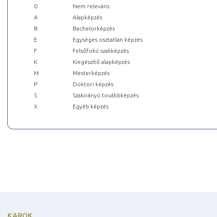
0
Nem releváns
A
Alapképzés
B
Bachelorképzés
E
Egységes osztatlan képzés
F
Felsőfokú szakképzés
K
Kiegészítő alapképzés
M
Mesterképzés
P
Doktori képzés
S
Szakirányú továbbképzés
X
Egyéb képzés
KAROK