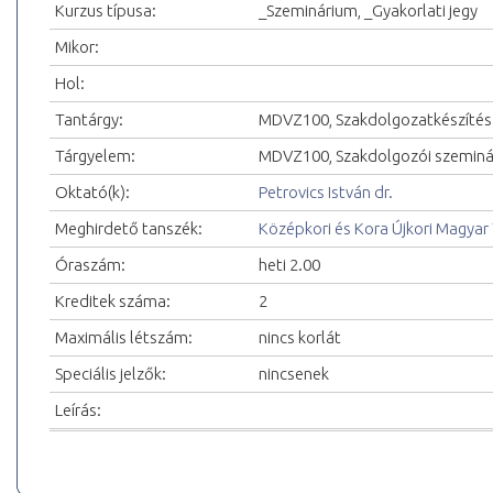
Kurzus típusa:
_Szeminárium, _Gyakorlati jegy
Mikor:
Hol:
Tantárgy:
MDVZ100, Szakdolgozatkészítés
Tárgyelem:
MDVZ100, Szakdolgozói szemin
Oktató(k):
Petrovics István dr.
Meghirdető tanszék:
Középkori és Kora Újkori Magyar
Óraszám:
heti 2.00
Kreditek száma:
2
Maximális létszám:
nincs korlát
Speciális jelzők:
nincsenek
Leírás: