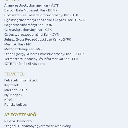
Állam- és Jogtudományi Kar - ÁJTK
Bartók Béla Művészeti Kar - BBMK
Bölcsészet- és Társadalomtudományi Kar - BTK
Egészségtudományi és Szociális Képzési Kar - ETSZK
Fogorvostudományi Kar - FOK
Gazdaságtudományi Kar - GTK
Gyógyszerésztudományi Kar - GYTK
Juhász Gyula Pedagógusképző Kar - JGYPK
Mérnöki Kar - MK
Mezőgazdasági Kar - MGK
Szent-Györgyi Albert Orvostudományi Kar - SZAOK
Természettudományi és Informatikai Kar - TTIK
SZTE Tanárképző Központ
FELVÉTELI
Felvételi információk
Képzések
Miért az SZTE?
Nyílt napok
Hírek
Pontkalkulátor
AZ EGYETEMRŐL
Rektori köszöntő
Szegedi Tudományegyetemért Alapítvány