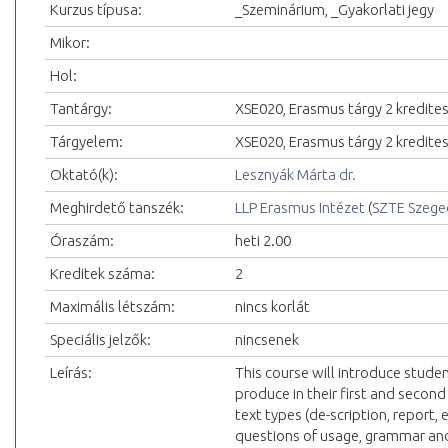
Kurzus típusa:
_Szeminárium, _Gyakorlati jegy
Mikor:
Hol:
Tantárgy:
XSE020, Erasmus tárgy 2 kredite
Tárgyelem:
XSE020, Erasmus tárgy 2 kredite
Oktató(k):
Lesznyák Márta dr.
Meghirdető tanszék:
LLP Erasmus Intézet
(
SZTE Szeg
Óraszám:
heti 2.00
Kreditek száma:
2
Maximális létszám:
nincs korlát
Speciális jelzők:
nincsenek
Leírás:
This course will introduce stude
produce in their first and second
text types (de-scription, report,
questions of usage, grammar and