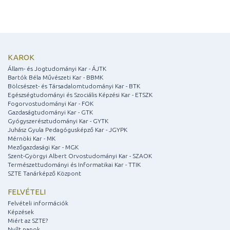
KAROK
Állam- és Jogtudományi Kar - ÁJTK
Bartók Béla Művészeti Kar - BBMK
Bölcsészet- és Társadalomtudományi Kar - BTK
Egészségtudományi és Szociális Képzési Kar - ETSZK
Fogorvostudományi Kar - FOK
Gazdaságtudományi Kar - GTK
Gyógyszerésztudományi Kar - GYTK
Juhász Gyula Pedagógusképző Kar - JGYPK
Mérnöki Kar - MK
Mezőgazdasági Kar - MGK
Szent-Györgyi Albert Orvostudományi Kar - SZAOK
Természettudományi és Informatikai Kar - TTIK
SZTE Tanárképző Központ
FELVÉTELI
Felvételi információk
Képzések
Miért az SZTE?
Nyílt napok