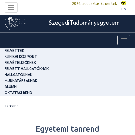
2026. augusztus 7., péntek
Toggle
EN
navigation
Szegedi Tudományegyetem
Toggl
navig
FELVETTEK
KLINIKAI KÖZPONT
FELVÉTELIZŐKNEK
FELVETT HALLGATÓKNAK
HALLGATÓKNAK
MUNKATÁRSAKNAK
ALUMNI
OKTATÁSI REND
Tanrend
Egyetemi tanrend