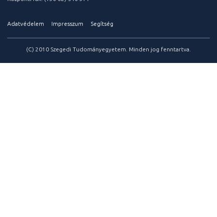
Adatvédelem
Impresszum
Segítség
(C) 2010 Szegedi Tudományegyetem. Minden jog fenntartva.