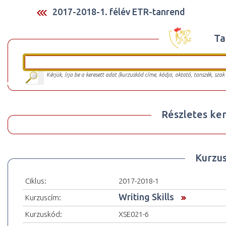
2017-2018-1. félév ETR-tanrend
Ta
Kérjük, írja be a keresett adat (kurzuskód címe, kódja, oktató, tanszék, szak
Részletes ker
Kurzu
Ciklus:
2017-2018-1
Writing Skills
Kurzuscím:
Kurzuskód:
XSE021-6