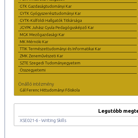
GTK Gazdaságtudományi Kar
GYTK Gyógyszerésztudományi Kar
GYTK-Külföldi Hallgatók Titkársága
JGYPK Juhász Gyula Pedagógusképző Kar
MGK Mezőgazdasági Kar
MK Mérnöki Kar
TTIK Természettudományi és Informatikai Kar
ZMK Zeneművészeti Kar
SZTE Szegedi Tudományegyetem
Összegyetemi
Önálló intézmény
Gál Ferenc Hittudományi Főiskola
Legutóbb megte
XSE021-6 - Writing Skills