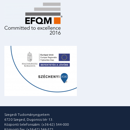
Szegedi Tudományegyetem
6720 Szeged, Dugonics tér 13.
Központi telefonszám: (+36-62) 544-000
Központi fax: (+36-62) 546-371