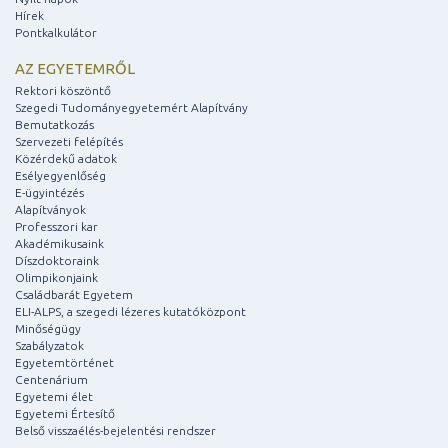
Hírek
Pontkalkulátor
AZ EGYETEMRŐL
Rektori köszöntő
Szegedi Tudományegyetemért Alapítvány
Bemutatkozás
Szervezeti felépítés
Közérdekű adatok
Esélyegyenlőség
E-ügyintézés
Alapítványok
Professzori kar
Akadémikusaink
Díszdoktoraink
Olimpikonjaink
Családbarát Egyetem
ELI-ALPS, a szegedi lézeres kutatóközpont
Minőségügy
Szabályzatok
Egyetemtörténet
Centenárium
Egyetemi élet
Egyetemi Értesítő
Belső visszaélés-bejelentési rendszer