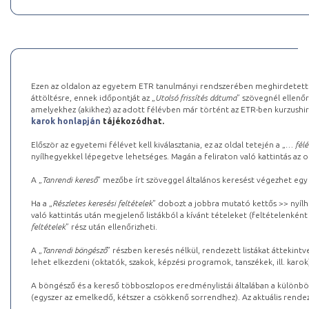
Ezen az oldalon az egyetem ETR tanulmányi rendszerében meghirdetett k
áttöltésre, ennek időpontját az „
Utolsó frissítés dátuma
” szövegnél ellenőr
amelyekhez (akikhez) az adott félévben már történt az ETR-ben kurzushi
karok honlapján
tájékozódhat.
Először az egyetemi félévet kell kiválasztania, ez az oldal tetején a „
… félé
nyílhegyekkel lépegetve lehetséges. Magán a feliraton való kattintás az old
A „
Tanrendi kereső
” mezőbe írt szöveggel általános keresést végezhet egy
Ha a „
Részletes keresési feltételek
” dobozt a jobbra mutató kettős >> nyílh
való kattintás után megjelenő listákból a kívánt tételeket (feltételenként
feltételek
” rész után ellenőrizheti.
A „
Tanrendi böngésző
” részben keresés nélkül, rendezett listákat áttekin
lehet elkezdeni (oktatók, szakok, képzési programok, tanszékek, ill. karok
A böngésző és a kereső többoszlopos eredménylistái általában a különböz
(egyszer az emelkedő, kétszer a csökkenő sorrendhez). Az aktuális rendez