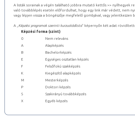
A listák sorainak a végén található jobbra mutató kettős >> nyílhegyek r
való továbblépés esetén előfordulhat, hogy egy link már védett, nem nyi
vagy lépjen vissza a böngészője megfelelő gombjával, vagy jelentkezzen be
A „
Képzési programok szerinti kurzuskódlista
” képernyőn két adat rövidített
Képzési forma (szint)
0
Nem releváns
A
Alapképzés
B
Bachelorképzés
E
Egységes osztatlan képzés
F
Felsőfokú szakképzés
K
Kiegészítő alapképzés
M
Mesterképzés
P
Doktori képzés
S
Szakirányú továbbképzés
X
Egyéb képzés