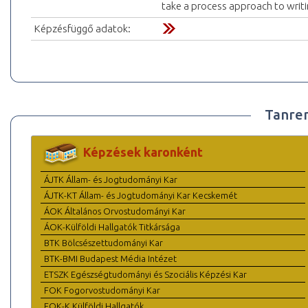
take a process approach to writi
Képzésfüggő adatok:
Tanre
Képzések karonként
ÁJTK Állam- és Jogtudományi Kar
ÁJTK-KT Állam- és Jogtudományi Kar Kecskemét
ÁOK Általános Orvostudományi Kar
ÁOK-Külföldi Hallgatók Titkársága
BTK Bölcsészettudományi Kar
BTK-BMI Budapest Média Intézet
ETSZK Egészségtudományi és Szociális Képzési Kar
FOK Fogorvostudományi Kar
FOK-K Külföldi Hallgatók