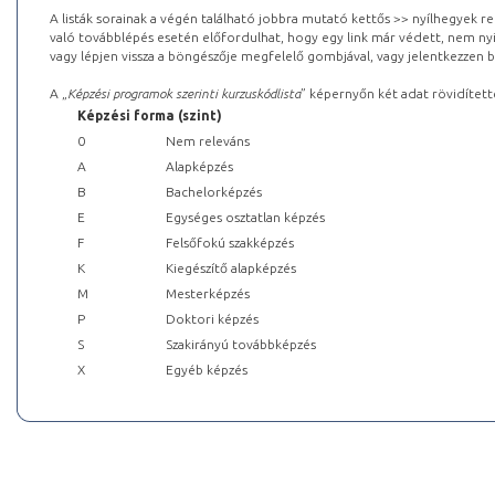
A listák sorainak a végén található jobbra mutató kettős >> nyílhegyek r
való továbblépés esetén előfordulhat, hogy egy link már védett, nem nyi
vagy lépjen vissza a böngészője megfelelő gombjával, vagy jelentkezzen be
A „
Képzési programok szerinti kurzuskódlista
” képernyőn két adat rövidített
Képzési forma (szint)
0
Nem releváns
A
Alapképzés
B
Bachelorképzés
E
Egységes osztatlan képzés
F
Felsőfokú szakképzés
K
Kiegészítő alapképzés
M
Mesterképzés
P
Doktori képzés
S
Szakirányú továbbképzés
X
Egyéb képzés