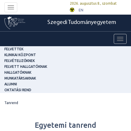
2026. augusztus 8., szombat
Toggle
EN
navigation
Szegedi Tudományegyetem
Toggl
navig
FELVETTEK
KLINIKAI KÖZPONT
FELVÉTELIZŐKNEK
FELVETT HALLGATÓKNAK
HALLGATÓKNAK
MUNKATÁRSAKNAK
ALUMNI
OKTATÁSI REND
Tanrend
Egyetemi tanrend