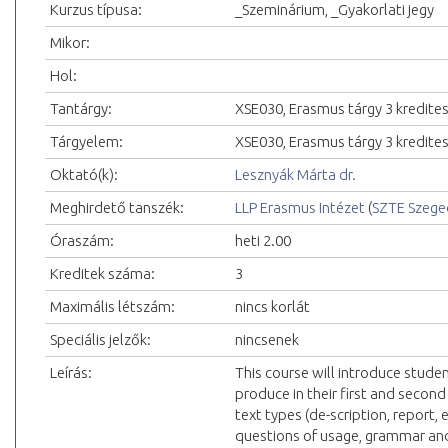
Kurzus típusa:
_Szeminárium, _Gyakorlati jegy
Mikor:
Hol:
Tantárgy:
XSE030, Erasmus tárgy 3 kredite
Tárgyelem:
XSE030, Erasmus tárgy 3 kredite
Oktató(k):
Lesznyák Márta dr.
Meghirdető tanszék:
LLP Erasmus Intézet
(
SZTE Szeg
Óraszám:
heti 2.00
Kreditek száma:
3
Maximális létszám:
nincs korlát
Speciális jelzők:
nincsenek
Leírás:
This course will introduce stude
produce in their first and second
text types (de-scription, report,
questions of usage, grammar and