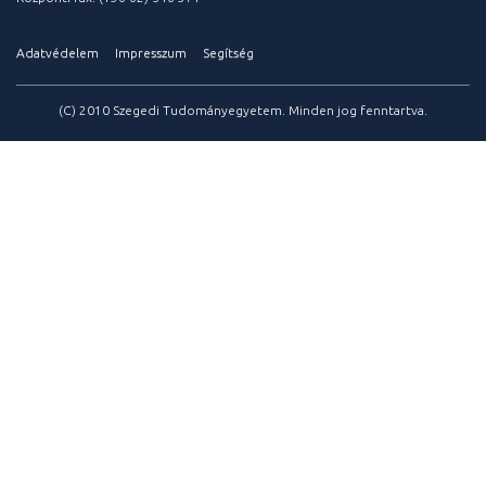
Adatvédelem
Impresszum
Segítség
(C) 2010 Szegedi Tudományegyetem. Minden jog fenntartva.