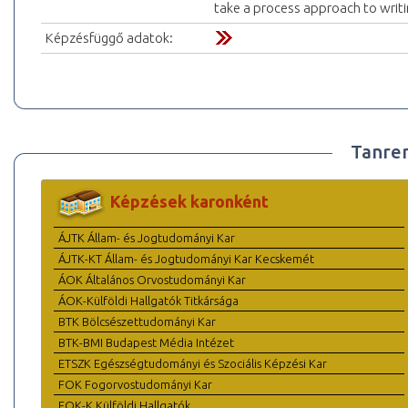
take a process approach to writi
Képzésfüggő adatok:
Tanre
Képzések karonként
ÁJTK Állam- és Jogtudományi Kar
ÁJTK-KT Állam- és Jogtudományi Kar Kecskemét
ÁOK Általános Orvostudományi Kar
ÁOK-Külföldi Hallgatók Titkársága
BTK Bölcsészettudományi Kar
BTK-BMI Budapest Média Intézet
ETSZK Egészségtudományi és Szociális Képzési Kar
FOK Fogorvostudományi Kar
FOK-K Külföldi Hallgatók