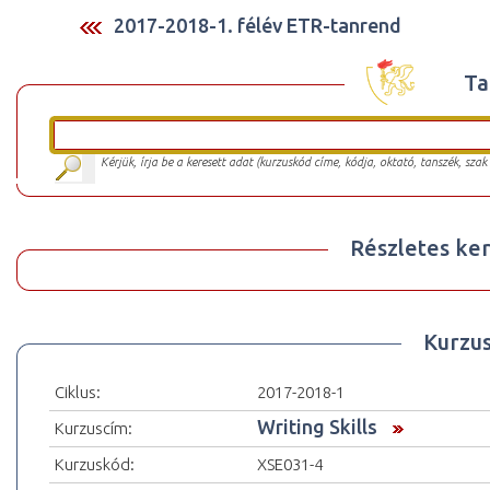
2017-2018-1. félév ETR-tanrend
Ta
Kérjük, írja be a keresett adat (kurzuskód címe, kódja, oktató, tanszék, szak
Részletes ker
Kurzu
Ciklus:
2017-2018-1
Writing Skills
Kurzuscím:
Kurzuskód:
XSE031-4