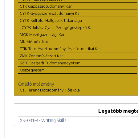
GTK Gazdaságtudományi Kar
GYTK Gyógyszerésztudományi Kar
GYTK-Külföldi Hallgatók Titkársága
JGYPK Juhász Gyula Pedagógusképző Kar
MGK Mezőgazdasági Kar
MK Mérnöki Kar
TTIK Természettudományi és Informatikai Kar
ZMK Zeneművészeti Kar
SZTE Szegedi Tudományegyetem
Összegyetemi
Önálló intézmény
Gál Ferenc Hittudományi Főiskola
Legutóbb megte
XSE031-4 - Writing Skills