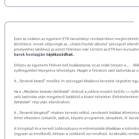
Ezen az oldalon az egyetem ETR tanulmányi rendszerében meghirdetett k
áttöltésre, ennek időpontját az „
Utolsó frissítés dátuma
” szövegnél ellenőr
amelyekhez (akikhez) az adott félévben már történt az ETR-ben kurzushi
karok honlapján
tájékozódhat.
Először az egyetemi félévet kell kiválasztania, ez az oldal tetején a „
… félé
nyílhegyekkel lépegetve lehetséges. Magán a feliraton való kattintás az old
A „
Tanrendi kereső
” mezőbe írt szöveggel általános keresést végezhet egy
Ha a „
Részletes keresési feltételek
” dobozt a jobbra mutató kettős >> nyílh
való kattintás után megjelenő listákból a kívánt tételeket (feltételenként
feltételek
” rész után ellenőrizheti.
A „
Tanrendi böngésző
” részben keresés nélkül, rendezett listákat áttekin
lehet elkezdeni (oktatók, szakok, képzési programok, tanszékek, ill. karok
A böngésző és a kereső többoszlopos eredménylistái általában a különböz
(egyszer az emelkedő, kétszer a csökkenő sorrendhez). Az aktuális rendez