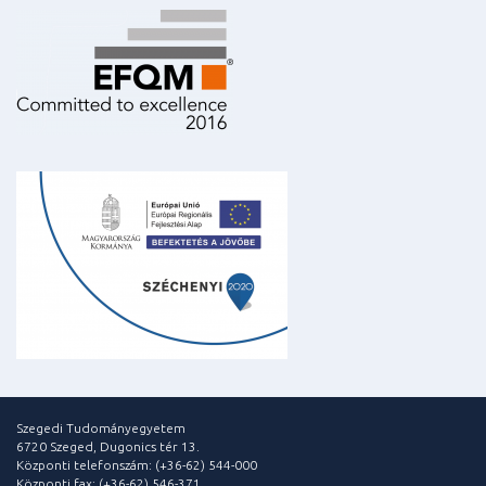
Szegedi Tudományegyetem
6720 Szeged, Dugonics tér 13.
Központi telefonszám: (+36-62) 544-000
Központi fax: (+36-62) 546-371