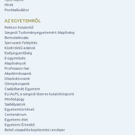
Hírek
Pontkalkulátor
AZ EGYETEMRŐL
Rektori köszöntő
Szegedi Tudományegyetemért Alapítvány
Bemutatkozás
Szervezeti felépítés
Közérdekű adatok
Esélyegyenlőség
E-ügyintézés
Alapítványok
Professzori kar
Akadémikusaink
Díszdoktoraink
Olimpikonjaink
Családbarát Egyetem
ELI-ALPS, a szegedi lézeres kutatóközpont
Minőségügy
Szabályzatok
Egyetemtörténet
Centenárium
Egyetemi élet
Egyetemi Értesítő
Belső visszaélés-bejelentési rendszer