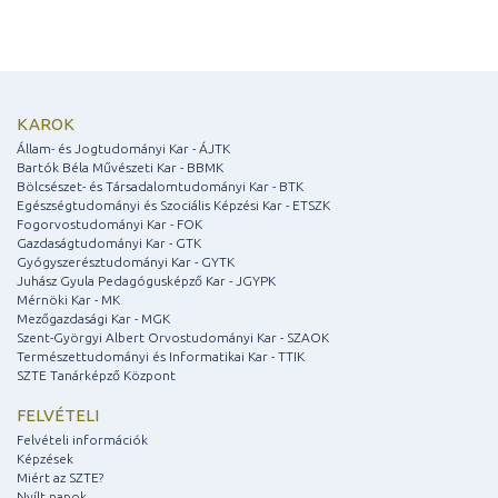
KAROK
Állam- és Jogtudományi Kar - ÁJTK
Bartók Béla Művészeti Kar - BBMK
Bölcsészet- és Társadalomtudományi Kar - BTK
Egészségtudományi és Szociális Képzési Kar - ETSZK
Fogorvostudományi Kar - FOK
Gazdaságtudományi Kar - GTK
Gyógyszerésztudományi Kar - GYTK
Juhász Gyula Pedagógusképző Kar - JGYPK
Mérnöki Kar - MK
Mezőgazdasági Kar - MGK
Szent-Györgyi Albert Orvostudományi Kar - SZAOK
Természettudományi és Informatikai Kar - TTIK
SZTE Tanárképző Központ
FELVÉTELI
Felvételi információk
Képzések
Miért az SZTE?
Nyílt napok