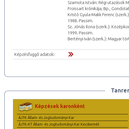
Szamota István: Régi utazások M
Froissart krónikája, Bp., Gondola
Kristó Gyula-Makk Ferenc (szerk
1988. Passim.
Sz. Jónás Ilona (szerk.): Középk
1999. Passim.
Bertényi Iván (szerk.): Magyar t
Képzésfüggő adatok:
Tanre
Képzések karonként
ÁJTK Állam- és Jogtudományi Kar
ÁJTK-KT Állam- és Jogtudományi Kar Kecskemét