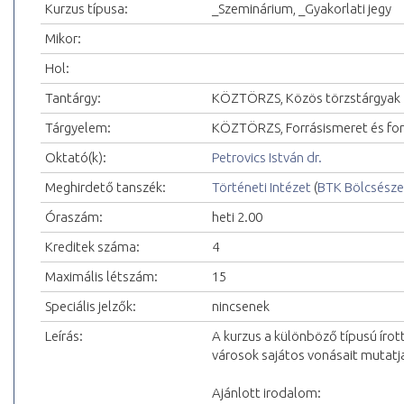
Kurzus típusa:
_Szeminárium, _Gyakorlati jegy
Mikor:
Hol:
Tantárgy:
KÖZTÖRZS, Közös törzstárgyak
Tárgyelem:
KÖZTÖRZS, Forrásismeret és for
Oktató(k):
Petrovics István dr.
Meghirdető tanszék:
Történeti Intézet
(
BTK Bölcsésze
Óraszám:
heti 2.00
Kreditek száma:
4
Maximális létszám:
15
Speciális jelzők:
nincsenek
Leírás:
A kurzus a különböző típusú írot
városok sajátos vonásait mutatj
Ajánlott irodalom: