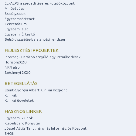
ELI-ALPS, a szegedi lézeres kutatóközpont
Minőségügy
Szabályzatok
Egyetemtörténet
Centenárium
Egyetemi élet
Egyetemi Értesítő
Belső visszaélés-bejelentési rendszer
FEJLESZTÉSI PROJEKTEK
Interreg - Határon átnyúló együttműködések
Horizon2020
NKFI alap
Széchenyi 2020
BETEGELLÁTÁS
Szent-Györgyi Albert Klinikai Központ
Klinikák
Klinikai ügyeletek
HASZNOS LINKEK
Egyetemi klubok
Klebelsberg Könyvtár
József Attila Tanulmányi és Információs Központ
EHÖK