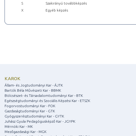
S
Szakirányú továbbképzés
X
Egyéb képzés
KAROK
Állam- és Jogtudományi Kar - ÁJTK
Bartók Béla Művészeti Kar - BBMK
Bölcsészet- és Társadalomtudományi Kar - BTK
Egészségtudományi és Szociális Képzési Kar - ETSZK
Fogorvostudományi Kar - FOK
Gazdaságtudományi Kar - GTK
Gyógyszerésztudományi Kar - GYTK
Juhász Gyula Pedagógusképző Kar - JGYPK
Mérnöki Kar - MK
Mezőgazdasági Kar - MGK