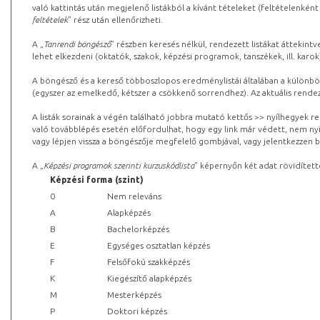
való kattintás után megjelenő listákból a kívánt tételeket (feltételenként
feltételek
” rész után ellenőrizheti.
A „
Tanrendi böngésző
” részben keresés nélkül, rendezett listákat áttekin
lehet elkezdeni (oktatók, szakok, képzési programok, tanszékek, ill. karok
A böngésző és a kereső többoszlopos eredménylistái általában a különböz
(egyszer az emelkedő, kétszer a csökkenő sorrendhez). Az aktuális rendez
A listák sorainak a végén található jobbra mutató kettős >> nyílhegyek r
való továbblépés esetén előfordulhat, hogy egy link már védett, nem nyi
vagy lépjen vissza a böngészője megfelelő gombjával, vagy jelentkezzen be
A „
Képzési programok szerinti kurzuskódlista
” képernyőn két adat rövidített
Képzési forma (szint)
0
Nem releváns
A
Alapképzés
B
Bachelorképzés
E
Egységes osztatlan képzés
F
Felsőfokú szakképzés
K
Kiegészítő alapképzés
M
Mesterképzés
P
Doktori képzés