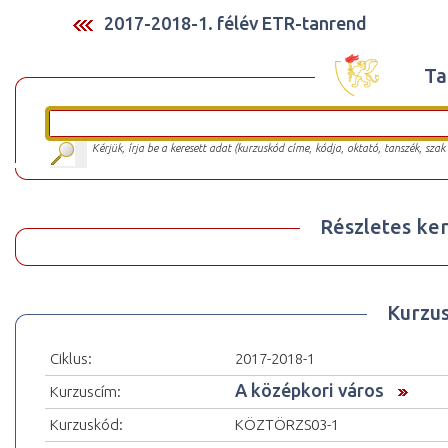
2017-2018-1. félév ETR-tanrend
Ta
Kérjük, írja be a keresett adat (kurzuskód címe, kódja, oktató, tanszék, szak
Részletes ker
Kurzu
Ciklus:
2017-2018-1
A középkori város
Kurzuscím:
Kurzuskód:
KÖZTÖRZS03-1