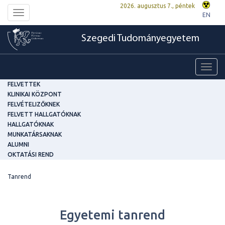
2026. augusztus 7., péntek
Toggle
EN
navigation
Szegedi Tudományegyetem
Toggl
navig
FELVETTEK
KLINIKAI KÖZPONT
FELVÉTELIZŐKNEK
FELVETT HALLGATÓKNAK
HALLGATÓKNAK
MUNKATÁRSAKNAK
ALUMNI
OKTATÁSI REND
Tanrend
Egyetemi tanrend