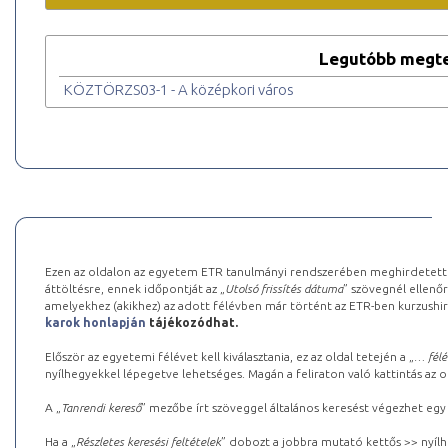
Legutóbb megte
KÖZTÖRZS03-1 - A középkori város
Ezen az oldalon az egyetem ETR tanulmányi rendszerében meghirdetett k
áttöltésre, ennek időpontját az „
Utolsó frissítés dátuma
” szövegnél ellenőr
amelyekhez (akikhez) az adott félévben már történt az ETR-ben kurzushi
karok honlapján
tájékozódhat.
Először az egyetemi félévet kell kiválasztania, ez az oldal tetején a „
… félé
nyílhegyekkel lépegetve lehetséges. Magán a feliraton való kattintás az old
A „
Tanrendi kereső
” mezőbe írt szöveggel általános keresést végezhet egy
Ha a „
Részletes keresési feltételek
” dobozt a jobbra mutató kettős >> nyílh