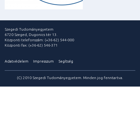
Szegedi Tudományegyetem
6720 Szeged, Dugonics tér 13.
Központi telefonszám: (+36-62) 544-000
Központi fax: (+36-62) 546-371
Adatvédelem
Impresszum
Segítség
(C) 2010 Szegedi Tudományegyetem. Minden jog fenntartva.