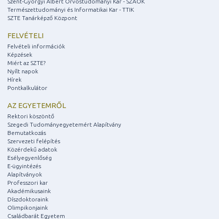
Szent-Györgyi Albert Orvostudományi Kar - SZAOK
Természettudományi és Informatikai Kar - TTIK
SZTE Tanárképző Központ
FELVÉTELI
Felvételi információk
Képzések
Miért az SZTE?
Nyílt napok
Hírek
Pontkalkulátor
AZ EGYETEMRŐL
Rektori köszöntő
Szegedi Tudományegyetemért Alapítvány
Bemutatkozás
Szervezeti felépítés
Közérdekű adatok
Esélyegyenlőség
E-ügyintézés
Alapítványok
Professzori kar
Akadémikusaink
Díszdoktoraink
Olimpikonjaink
Családbarát Egyetem