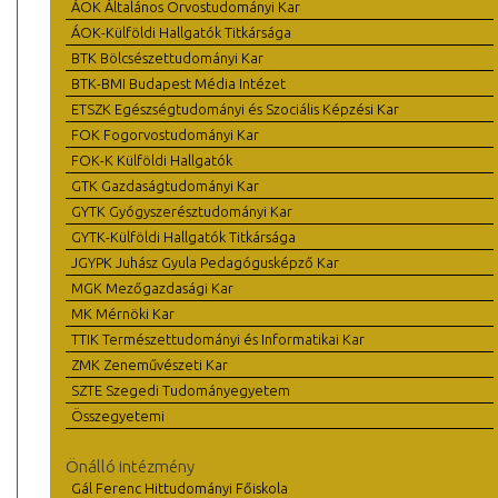
ÁOK Általános Orvostudományi Kar
ÁOK-Külföldi Hallgatók Titkársága
BTK Bölcsészettudományi Kar
BTK-BMI Budapest Média Intézet
ETSZK Egészségtudományi és Szociális Képzési Kar
FOK Fogorvostudományi Kar
FOK-K Külföldi Hallgatók
GTK Gazdaságtudományi Kar
GYTK Gyógyszerésztudományi Kar
GYTK-Külföldi Hallgatók Titkársága
JGYPK Juhász Gyula Pedagógusképző Kar
MGK Mezőgazdasági Kar
MK Mérnöki Kar
TTIK Természettudományi és Informatikai Kar
ZMK Zeneművészeti Kar
SZTE Szegedi Tudományegyetem
Összegyetemi
Önálló intézmény
Gál Ferenc Hittudományi Főiskola