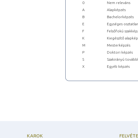
0
Nem releváns
A
Alapképzés
B
Bachelorképzés
E
Egységes osztatla
F
Felsőfokú szakkép
K
Kiegészítő alapké
M
Mesterképzés
P
Doktori képzés
S
Szakirányú tovább
X
Egyéb képzés
KAROK
FELVÉTE