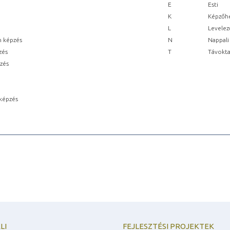
E
Esti
K
Képzőhe
L
Levelez
n képzés
N
Nappali
zés
T
Távokta
pzés
képzés
LI
FEJLESZTÉSI PROJEKTEK