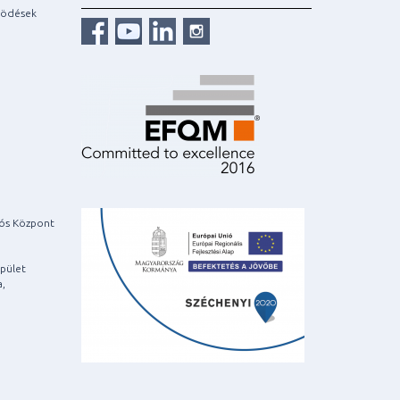
ködések
iós Központ
pület
a,