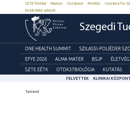
SZTE főoldal
Neptun
CooSpace
Modulo
Coursera for S
Közérdekű adatok
Szegedi T
ONE HEALTH SUMMIT
SZILASSI-POLIÉDER S
EFYE 2026
ALMA MATER
BSJP
ÉLETVÉG
SZTE EÉTK
OTDK37BIOLÓGIA
KUTATÁS
FELVETTEK
KLINIKAI KÖZPON
Tanrend