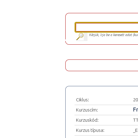
Kérjük, írja be a keresett adat (k
Ciklus:
20
F
Kurzuscím:
Kurzuskód:
TT
Kurzus típusa:
_E