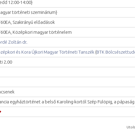
edd 12:00-14:00}
agyar történeti szeminárium}
60EA, Szakirányú előadások
60EA, Középkori magyar történelem
rdé Zoltán dr.
zépkori és Kora Újkori Magyar Történeti Tanszék
(
BTK Bölcsészettud
ti 2.00
ncsenek
ancia egyháztörténet a belső Karoling-kortól Szép Fülöpig, a pápasá
Utols