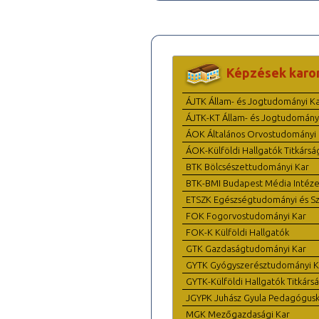
Képzések karo
ÁJTK Állam- és Jogtudományi K
ÁJTK-KT Állam- és Jogtudomány
ÁOK Általános Orvostudományi 
ÁOK-Külföldi Hallgatók Titkársá
BTK Bölcsészettudományi Kar
BTK-BMI Budapest Média Intéze
ETSZK Egészségtudományi és Szo
FOK Fogorvostudományi Kar
FOK-K Külföldi Hallgatók
GTK Gazdaságtudományi Kar
GYTK Gyógyszerésztudományi K
GYTK-Külföldi Hallgatók Titkárs
JGYPK Juhász Gyula Pedagógus
MGK Mezőgazdasági Kar