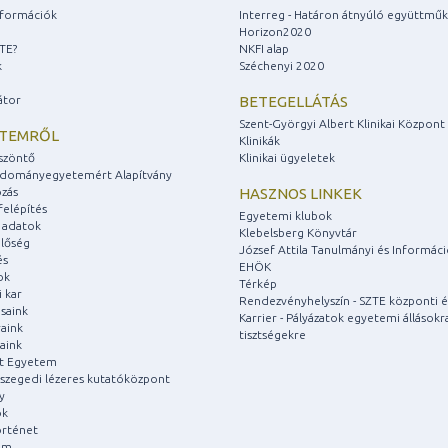
információk
Interreg - Határon átnyúló együttmű
Horizon2020
ZTE?
NKFI alap
k
Széchenyi 2020
átor
BETEGELLÁTÁS
Szent-Györgyi Albert Klinikai Központ
ETEMRŐL
Klinikák
szöntő
Klinikai ügyeletek
udományegyetemért Alapítvány
zás
HASZNOS LINKEK
felépítés
Egyetemi klubok
 adatok
Klebelsberg Könyvtár
lőség
József Attila Tanulmányi és Informác
és
EHÖK
ok
Térkép
 kar
Rendezvényhelyszín - SZTE központi é
saink
Karrier - Pályázatok egyetemi állásokr
aink
tisztségekre
aink
át Egyetem
a szegedi lézeres kutatóközpont
y
ok
rténet
um