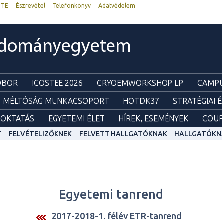
ZTE
Észrevétel
Telefonkönyv
Adatvédelem
udományegyetem
ZOBOR
ICOSTEE 2026
CRYOEMWORKSHOP LP
CAMPU
I MÉLTÓSÁG MUNKACSOPORT
HOTDK37
STRATÉGIAI 
OKTATÁS
EGYETEMI ÉLET
HÍREK, ESEMÉNYEK
COUR
T
FELVÉTELIZŐKNEK
FELVETT HALLGATÓKNAK
HALLGATÓKN
Egyetemi tanrend
2017-2018-1. félév ETR-tanrend