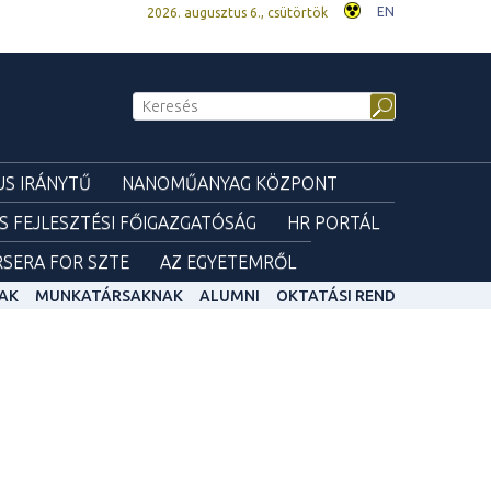
EN
2026. augusztus 6., csütörtök
S IRÁNYTŰ
NANOMŰANYAG KÖZPONT
ÉS FEJLESZTÉSI FŐIGAZGATÓSÁG
HR PORTÁL
SERA FOR SZTE
AZ EGYETEMRŐL
AK
MUNKATÁRSAKNAK
ALUMNI
OKTATÁSI REND