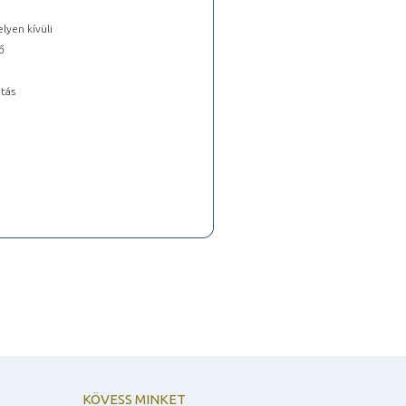
lyen kívüli
ő
tás
KÖVESS MINKET