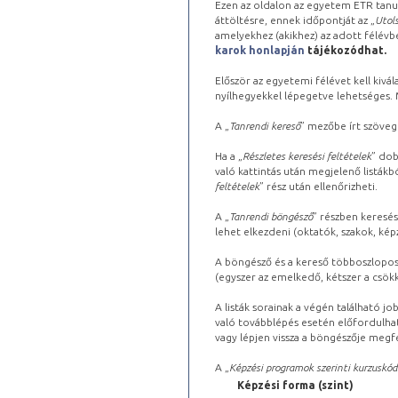
Ezen az oldalon az egyetem ETR tanu
áttöltésre, ennek időpontját az „
Utols
amelyekhez (akikhez) az adott félév
karok honlapján
tájékozódhat.
Először az egyetemi félévet kell kivála
nyílhegyekkel lépegetve lehetséges. Ma
A „
Tanrendi kereső
” mezőbe írt szöveg
Ha a „
Részletes keresési feltételek
” dob
való kattintás után megjelenő listákbó
feltételek
” rész után ellenőrizheti.
A „
Tanrendi böngésző
” részben keresés
lehet elkezdeni (oktatók, szakok, képz
A böngésző és a kereső többoszlopos 
(egyszer az emelkedő, kétszer a csök
A listák sorainak a végén található j
való továbblépés esetén előfordulhat
vagy lépjen vissza a böngészője megfe
A „
Képzési programok szerinti kurzuskód
Képzési forma (szint)