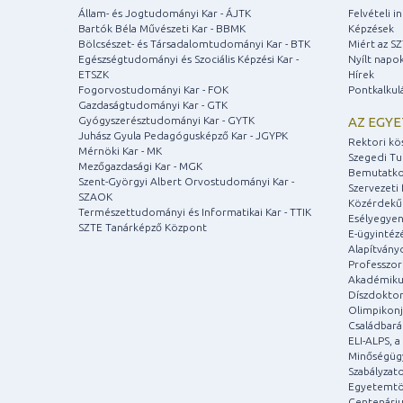
Állam- és Jogtudományi Kar - ÁJTK
Felvételi 
Bartók Béla Művészeti Kar - BBMK
Képzések
Bölcsészet- és Társadalomtudományi Kar - BTK
Miért az S
Egészségtudományi és Szociális Képzési Kar -
Nyílt napo
ETSZK
Hírek
Fogorvostudományi Kar - FOK
Pontkalkul
Gazdaságtudományi Kar - GTK
Gyógyszerésztudományi Kar - GYTK
AZ EGY
Juhász Gyula Pedagógusképző Kar - JGYPK
Rektori kö
Mérnöki Kar - MK
Szegedi T
Mezőgazdasági Kar - MGK
Bemutatko
Szent-Györgyi Albert Orvostudományi Kar -
Szervezeti 
SZAOK
Közérdekű
Természettudományi és Informatikai Kar - TTIK
Esélyegyen
SZTE Tanárképző Központ
E-ügyintéz
Alapítvány
Professzori
Akadémiku
Díszdoktor
Olimpikonj
Családbar
ELI-ALPS, 
Minőségüg
Szabályzat
Egyetemtö
Centenári