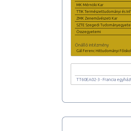
MK Mérnöki Kar
TTIK Természettudományi és Inf
ZMK Zeneművészeti Kar
SZTE Szegedi Tudományegyet
Összegyetemi
Önálló intézmény
Gál Ferenc Hittudományi Főisko
TT60EA02-3 - Francia egyházt