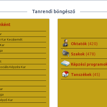
Tanrendi böngésző
nként
ar
i Kar Kecskemét
Oktatók
(420)
Kar
ga
Szakok
(478)
t
Képzési programo
ciális Képzési Kar
Tanszékek
(45)
ar
ága
képző Kar