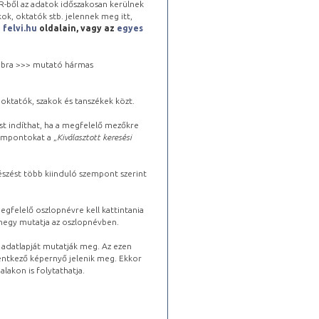
-ből az adatok időszakosan kerülnek
kok, oktatók stb. jelennek meg itt,
a
felvi.hu
oldalain, vagy az
egyes
 jobbra >>> mutató hármas
oktatók, szakok és tanszékek közt.
st indíthat, ha a megfelelő mezőkre
zempontokat a „
Kiválasztott keresési
észést több kiinduló szempont szerint
gfelelő oszlopnévre kell kattintania
lhegy mutatja az oszlopnévben.
s adatlapját mutatják meg. Az ezen
lentkező képernyő jelenik meg. Ekkor
lakon is folytathatja.