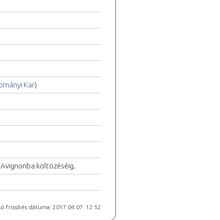
ományi Kar
)
g Avignonba költözéséig.
ó frissítés dátuma: 2017.04.07. 12:52