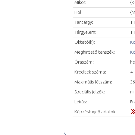
Mikor:
{K
Hol:
{M
Tantárgy:
TT
Tárgyelem:
TT
Oktató(k):
Ko
Meghirdető tanszék:
Kö
Óraszám:
he
Kreditek száma:
4
Maximális létszám:
36
Speciális jelzők:
ni
Leírás:
Fr
Képzésfüggő adatok: