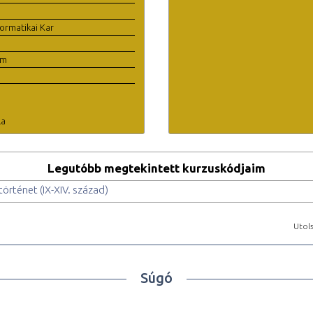
ormatikai Kar
em
la
Legutóbb megtekintett kurzuskódjaim
örténet (IX-XIV. század)
Utols
Súgó