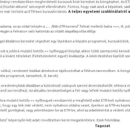
lmányi rendszerében meghirdetett kurzusok közt kereshet és böngészhet. Az ETR
ó frissítés dátuma
” szövegnél ellenőrizheti. Fontos, hogy csak azok a képzések, sza
ben már történt az ETR-ben kurzushirdetés.
A teljes egyetemi szakkínálatról 
sztania, ez az oldal tetején a „
… félév ETR-tanrend
” felirat melletti balra <<<, ill.
gán a feliraton való kattintás az oldalt alapállapotba állítja.
gel általános keresést végezhet egy lépésben a képzési programok, kurzuskódok, 
ozt a jobbra mutató kettős >> nyílheggyel kinyitja, akkor több szempontú keresé
l a kívánt tételeket (feltételenként egyet) kiválasztja. A lekérdezéshez kijelölt s
 nélkül, rendezett listákat áttekintve tájékozódhat a féléves tanrendben. A böng
ési programok, tanszékek, ill. karok).
eredménylistái általában a különböző oszlopok szerint átrendezhetők: ehhez a me
kenő sorrendhez). Az aktuális rendezettséget a fel- vagy lefelé mutató kettős nyí
obbra mutató kettős >> nyílhegyek rendszerint a megfelelő adat ETR-beli nyilváno
, hogy egy link már védett, nem nyilvános oldalra vezet, ilyenkor az ETR-es beje
lelő gombjával, vagy jelentkezzen be az ETR-be, ahol az adatlekérést a védett olda
lista
” képernyőn két adat rövidítetten kerül megjelenítésre. Ezek feloldása:
Tagozat