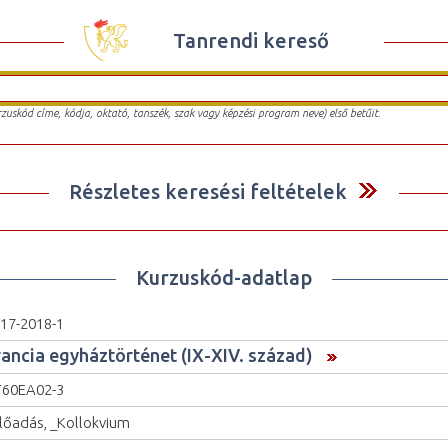
Tanrendi kereső
urzuskód címe, kódja, oktató, tanszék, szak vagy képzési program neve) első betűit.
Részletes keresési feltételek
Kurzuskód-adatlap
17-2018-1
rancia egyháztörténet (IX-XIV. század)
60EA02-3
lőadás, _Kollokvium