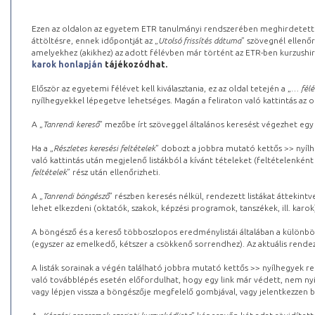
Ezen az oldalon az egyetem ETR tanulmányi rendszerében meghirdetett k
áttöltésre, ennek időpontját az „
Utolsó frissítés dátuma
” szövegnél ellenőr
amelyekhez (akikhez) az adott félévben már történt az ETR-ben kurzushi
karok honlapján
tájékozódhat.
Először az egyetemi félévet kell kiválasztania, ez az oldal tetején a „
… félé
nyílhegyekkel lépegetve lehetséges. Magán a feliraton való kattintás az old
A „
Tanrendi kereső
” mezőbe írt szöveggel általános keresést végezhet egy
Ha a „
Részletes keresési feltételek
” dobozt a jobbra mutató kettős >> nyílh
való kattintás után megjelenő listákból a kívánt tételeket (feltételenként
feltételek
” rész után ellenőrizheti.
A „
Tanrendi böngésző
” részben keresés nélkül, rendezett listákat áttekin
lehet elkezdeni (oktatók, szakok, képzési programok, tanszékek, ill. karok
A böngésző és a kereső többoszlopos eredménylistái általában a különböz
(egyszer az emelkedő, kétszer a csökkenő sorrendhez). Az aktuális rendez
A listák sorainak a végén található jobbra mutató kettős >> nyílhegyek r
való továbblépés esetén előfordulhat, hogy egy link már védett, nem nyi
vagy lépjen vissza a böngészője megfelelő gombjával, vagy jelentkezzen be