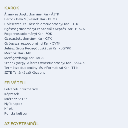
KAROK
Állam- és Jogtudományi Kar - ÁJTK
Bartók Béla Művészeti Kar - BBMK
Bölcsészet- és Társadalomtudományi Kar - BTK
Egészségtudományi és Szociális Képzési Kar - ETSZK
Fogorvostudományi Kar - FOK
Gazdaságtudományi Kar - GTK
Gyógyszerésztudományi Kar - GYTK
Juhász Gyula Pedagógusképző Kar - JGYPK
Mérnöki Kar - MK
Mezőgazdasági Kar - MGK
Szent-Györgyi Albert Orvostudományi Kar - SZAOK
Természettudományi és Informatikai Kar - TTIK
SZTE Tanárképző Központ
FELVÉTELI
Felvételi információk
Képzések
Miért az SZTE?
Nyílt napok
Hírek
Pontkalkulátor
AZ EGYETEMRŐL