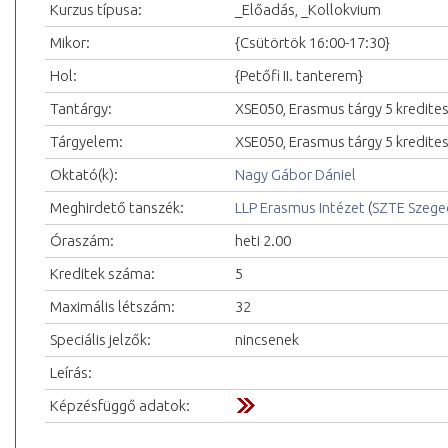
Kurzus típusa:
_Előadás, _Kollokvium
Mikor:
{Csütörtök 16:00-17:30}
Hol:
{Petőfi II. tanterem}
Tantárgy:
XSE050, Erasmus tárgy 5 kredite
Tárgyelem:
XSE050, Erasmus tárgy 5 kredite
Oktató(k):
Nagy Gábor Dániel
Meghirdető tanszék:
LLP Erasmus Intézet
(
SZTE Szeg
Óraszám:
heti 2.00
Kreditek száma:
5
Maximális létszám:
32
Speciális jelzők:
nincsenek
Leírás:
Képzésfüggő adatok: