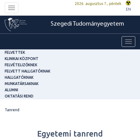
2026. augusztus 7., péntek
Toggle
EN
navigation
Szegedi Tudományegyetem
Toggl
navig
FELVETTEK
KLINIKAI KÖZPONT
FELVÉTELIZŐKNEK
FELVETT HALLGATÓKNAK
HALLGATÓKNAK
MUNKATÁRSAKNAK
ALUMNI
OKTATÁSI REND
Tanrend
Egyetemi tanrend