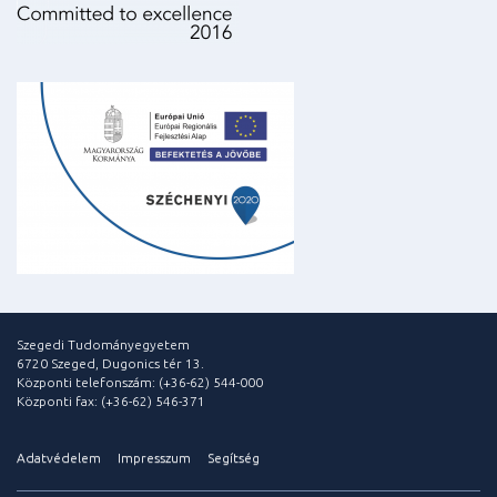
Szegedi Tudományegyetem
6720 Szeged, Dugonics tér 13.
Központi telefonszám: (+36-62) 544-000
Központi fax: (+36-62) 546-371
Adatvédelem
Impresszum
Segítség