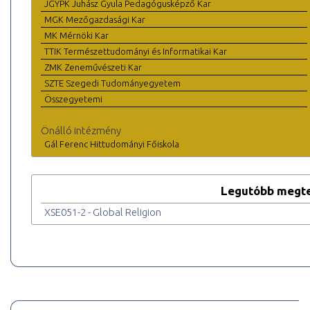
JGYPK Juhász Gyula Pedagógusképző Kar
MGK Mezőgazdasági Kar
MK Mérnöki Kar
TTIK Természettudományi és Informatikai Kar
ZMK Zeneművészeti Kar
SZTE Szegedi Tudományegyetem
Összegyetemi
Önálló intézmény
Gál Ferenc Hittudományi Főiskola
Legutóbb megte
XSE051-2 - Global Religion