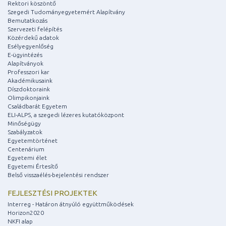
Rektori köszöntő
Szegedi Tudományegyetemért Alapítvány
Bemutatkozás
Szervezeti felépítés
Közérdekű adatok
Esélyegyenlőség
E-ügyintézés
Alapítványok
Professzori kar
Akadémikusaink
Díszdoktoraink
Olimpikonjaink
Családbarát Egyetem
ELI-ALPS, a szegedi lézeres kutatóközpont
Minőségügy
Szabályzatok
Egyetemtörténet
Centenárium
Egyetemi élet
Egyetemi Értesítő
Belső visszaélés-bejelentési rendszer
FEJLESZTÉSI PROJEKTEK
Interreg - Határon átnyúló együttműködések
Horizon2020
NKFI alap