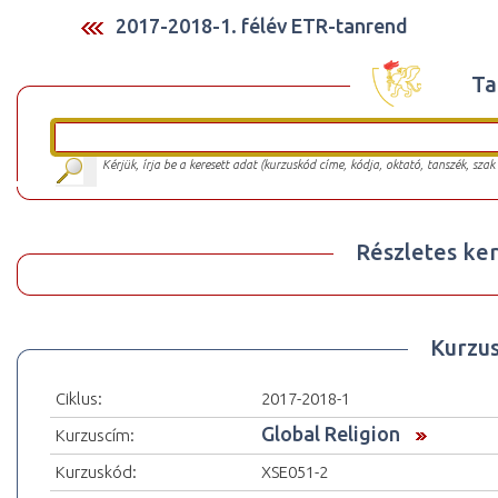
2017-2018-1. félév ETR-tanrend
Ta
Kérjük, írja be a keresett adat (kurzuskód címe, kódja, oktató, tanszék, szak
Részletes ker
Kurzu
Ciklus:
2017-2018-1
Global Religion
Kurzuscím:
Kurzuskód:
XSE051-2