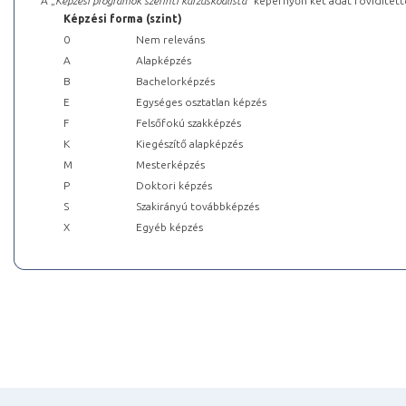
A „
Képzési programok szerinti kurzuskódlista
” képernyőn két adat rövidített
Képzési forma (szint)
0
Nem releváns
A
Alapképzés
B
Bachelorképzés
E
Egységes osztatlan képzés
F
Felsőfokú szakképzés
K
Kiegészítő alapképzés
M
Mesterképzés
P
Doktori képzés
S
Szakirányú továbbképzés
X
Egyéb képzés