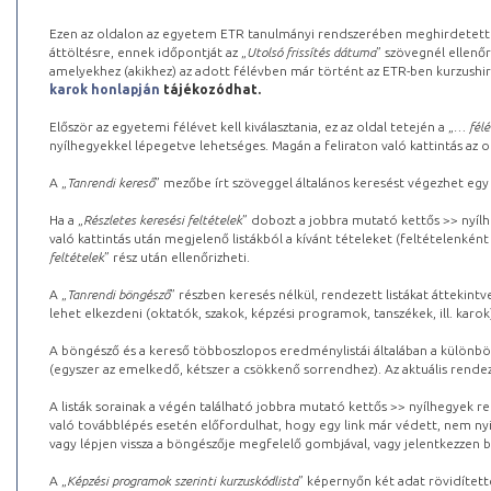
Ezen az oldalon az egyetem ETR tanulmányi rendszerében meghirdetett k
áttöltésre, ennek időpontját az „
Utolsó frissítés dátuma
” szövegnél ellenőr
amelyekhez (akikhez) az adott félévben már történt az ETR-ben kurzushi
karok honlapján
tájékozódhat.
Először az egyetemi félévet kell kiválasztania, ez az oldal tetején a „
… félé
nyílhegyekkel lépegetve lehetséges. Magán a feliraton való kattintás az old
A „
Tanrendi kereső
” mezőbe írt szöveggel általános keresést végezhet egy
Ha a „
Részletes keresési feltételek
” dobozt a jobbra mutató kettős >> nyílh
való kattintás után megjelenő listákból a kívánt tételeket (feltételenként
feltételek
” rész után ellenőrizheti.
A „
Tanrendi böngésző
” részben keresés nélkül, rendezett listákat áttekin
lehet elkezdeni (oktatók, szakok, képzési programok, tanszékek, ill. karok
A böngésző és a kereső többoszlopos eredménylistái általában a különböz
(egyszer az emelkedő, kétszer a csökkenő sorrendhez). Az aktuális rendez
A listák sorainak a végén található jobbra mutató kettős >> nyílhegyek r
való továbblépés esetén előfordulhat, hogy egy link már védett, nem nyi
vagy lépjen vissza a böngészője megfelelő gombjával, vagy jelentkezzen be
A „
Képzési programok szerinti kurzuskódlista
” képernyőn két adat rövidített