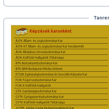
Tanre
Képzések karonként
ÁJTK Állam- és Jogtudományi Kar
ÁJTK-KT Állam- és Jogtudományi Kar Kecskemét
ÁOK Általános Orvostudományi Kar
ÁOK-Külföldi Hallgatók Titkársága
BTK Bölcsészettudományi Kar
BTK-BMI Budapest Média Intézet
ETSZK Egészségtudományi és Szociális Képzési Kar
FOK Fogorvostudományi Kar
FOK-K Külföldi Hallgatók
GTK Gazdaságtudományi Kar
GYTK Gyógyszerésztudományi Kar
GYTK-Külföldi Hallgatók Titkársága
JGYPK Juhász Gyula Pedagógusképző Kar