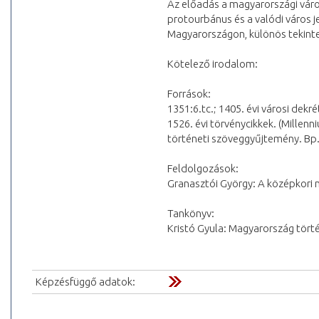
Az előadás a magyarországi váro
protourbánus és a valódi város je
Magyarországon, különös tekinte
Kötelező irodalom:
Források:
1351:6.tc.; 1405. évi városi dek
1526. évi törvénycikkek. (Millenn
történeti szöveggyűjtemény. Bp. 
Feldolgozások:
Granasztói György: A középkori m
Tankönyv:
Kristó Gyula: Magyarország törté
Képzésfüggő adatok: