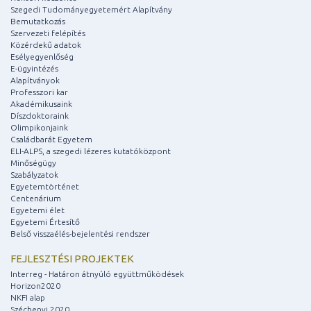
Szegedi Tudományegyetemért Alapítvány
Bemutatkozás
Szervezeti felépítés
Közérdekű adatok
Esélyegyenlőség
E-ügyintézés
Alapítványok
Professzori kar
Akadémikusaink
Díszdoktoraink
Olimpikonjaink
Családbarát Egyetem
ELI-ALPS, a szegedi lézeres kutatóközpont
Minőségügy
Szabályzatok
Egyetemtörténet
Centenárium
Egyetemi élet
Egyetemi Értesítő
Belső visszaélés-bejelentési rendszer
FEJLESZTÉSI PROJEKTEK
Interreg - Határon átnyúló együttműködések
Horizon2020
NKFI alap
Széchenyi 2020