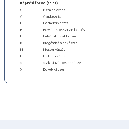
Képzési forma (szint)
0
Nem releváns
A
Alapképzés
B
Bachelorképzés
E
Egységes osztatlan képzés
F
Felsőfokú szakképzés
K
Kiegészítő alapképzés
M
Mesterképzés
P
Doktori képzés
S
Szakirányú továbbképzés
X
Egyéb képzés