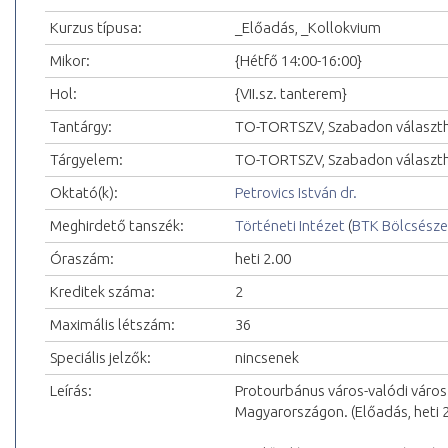
Kurzus típusa:
_Előadás, _Kollokvium
Mikor:
{Hétfő 14:00-16:00}
Hol:
{VII.sz. tanterem}
Tantárgy:
TO-TORTSZV, Szabadon választh
Tárgyelem:
TO-TORTSZV, Szabadon választ
Oktató(k):
Petrovics István dr.
Meghirdető tanszék:
Történeti Intézet
(
BTK Bölcsésze
Óraszám:
heti 2.00
Kreditek száma:
2
Maximális létszám:
36
Speciális jelzők:
nincsenek
Leírás:
Protourbánus város-valódi város
Magyarországon. (Előadás, heti 2