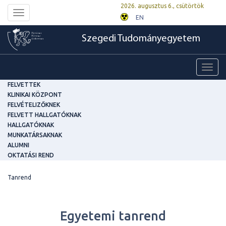
2026. augusztus 6., csütörtök
Toggle
EN
navigation
Szegedi Tudományegyetem
Toggl
navig
FELVETTEK
KLINIKAI KÖZPONT
FELVÉTELIZŐKNEK
FELVETT HALLGATÓKNAK
HALLGATÓKNAK
MUNKATÁRSAKNAK
ALUMNI
OKTATÁSI REND
Tanrend
Egyetemi tanrend