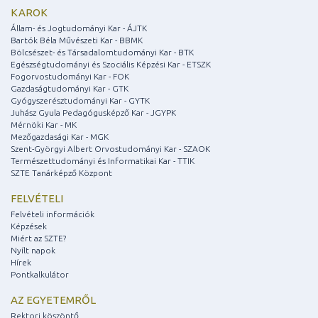
KAROK
Állam- és Jogtudományi Kar - ÁJTK
Bartók Béla Művészeti Kar - BBMK
Bölcsészet- és Társadalomtudományi Kar - BTK
Egészségtudományi és Szociális Képzési Kar - ETSZK
Fogorvostudományi Kar - FOK
Gazdaságtudományi Kar - GTK
Gyógyszerésztudományi Kar - GYTK
Juhász Gyula Pedagógusképző Kar - JGYPK
Mérnöki Kar - MK
Mezőgazdasági Kar - MGK
Szent-Györgyi Albert Orvostudományi Kar - SZAOK
Természettudományi és Informatikai Kar - TTIK
SZTE Tanárképző Központ
FELVÉTELI
Felvételi információk
Képzések
Miért az SZTE?
Nyílt napok
Hírek
Pontkalkulátor
AZ EGYETEMRŐL
Rektori köszöntő