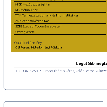
MGK Mezőgazdasági Kar
MK Mérnöki Kar
TTIK Természettudományi és Informatikai Kar
ZMK Zeneművészeti Kar
SZTE Szegedi Tudományegyetem
Összegyetemi
Önálló intézmény
Gál Ferenc Hittudományi Főiskola
Legutóbb megte
TO-TORTSZV1-7 - Protourbánus város, valódi város: A közé