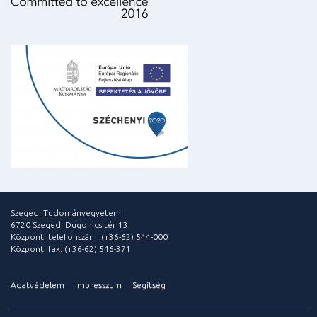
Szegedi Tudományegyetem
6720 Szeged, Dugonics tér 13.
Központi telefonszám: (+36-62) 544-000
Központi fax: (+36-62) 546-371
Adatvédelem
Impresszum
Segítség