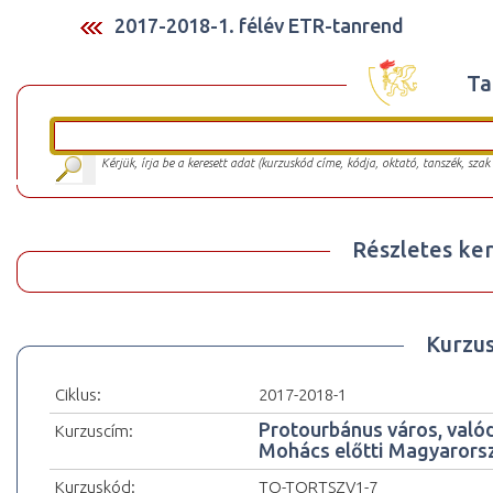
2017-2018-1. félév ETR-tanrend
Ta
Kérjük, írja be a keresett adat (kurzuskód címe, kódja, oktató, tanszék, szak
Részletes ker
Kurzu
Ciklus:
2017-2018-1
Protourbánus város, valód
Kurzuscím:
Mohács előtti Magyarors
Kurzuskód:
TO-TORTSZV1-7