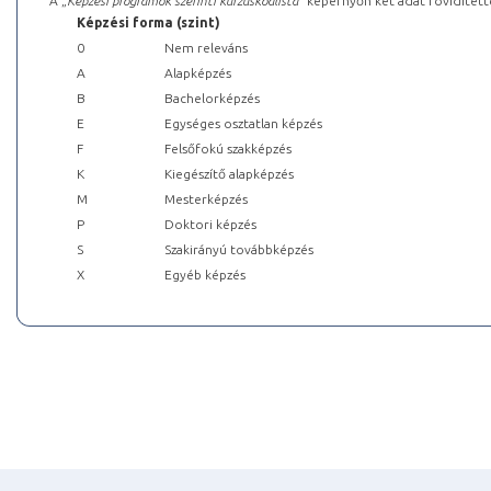
A „
Képzési programok szerinti kurzuskódlista
” képernyőn két adat rövidített
Képzési forma (szint)
0
Nem releváns
A
Alapképzés
B
Bachelorképzés
E
Egységes osztatlan képzés
F
Felsőfokú szakképzés
K
Kiegészítő alapképzés
M
Mesterképzés
P
Doktori képzés
S
Szakirányú továbbképzés
X
Egyéb képzés