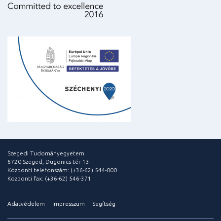
Szegedi Tudományegyetem
6720 Szeged, Dugonics tér 13.
Központi telefonszám: (+36-62) 544-000
Központi fax: (+36-62) 546-371
Adatvédelem
Impresszum
Segítség