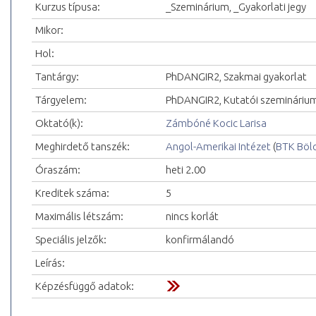
Kurzus típusa:
_Szeminárium, _Gyakorlati jegy
Mikor:
Hol:
Tantárgy:
PhDANGIR2, Szakmai gyakorlat
Tárgyelem:
PhDANGIR2, Kutatói szeminárium 
Oktató(k):
Zámbóné Kocic Larisa
Meghirdető tanszék:
Angol-Amerikai Intézet
(
BTK Böl
Óraszám:
heti 2.00
Kreditek száma:
5
Maximális létszám:
nincs korlát
Speciális jelzők:
konfirmálandó
Leírás:
Képzésfüggő adatok: