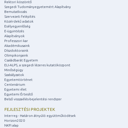
Rektori köszöntő
Szegedi Tudományegyetemért Alapítvány
Bemutatkozás
Szervezeti felépítés
Közérdekű adatok
Esélyegyenlőség
E-ügyintézés
Alapítványok
Professzori kar
Akadémikusaink
Díszdoktoraink
Olimpikonjaink
Családbarát Egyetem
ELI-ALPS, a szegedi lézeres kutatóközpont
Minőségügy
Szabályzatok
Egyetemtörténet
Centenárium
Egyetemi élet
Egyetemi Értesítő
Belső visszaélés-bejelentési rendszer
FEJLESZTÉSI PROJEKTEK
Interreg - Határon átnyúló együttműködések
Horizon2020
NKFI alap