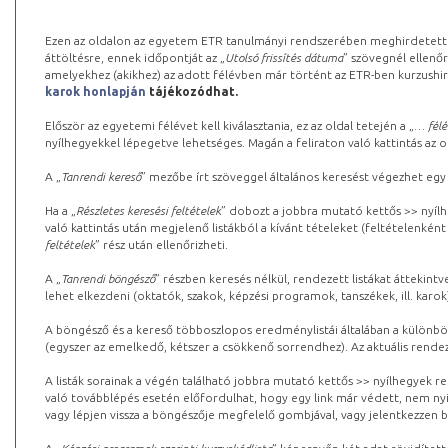
Ezen az oldalon az egyetem ETR tanulmányi rendszerében meghirdetett k
áttöltésre, ennek időpontját az „
Utolsó frissítés dátuma
” szövegnél ellenőr
amelyekhez (akikhez) az adott félévben már történt az ETR-ben kurzushi
karok honlapján
tájékozódhat.
Először az egyetemi félévet kell kiválasztania, ez az oldal tetején a „
… félé
nyílhegyekkel lépegetve lehetséges. Magán a feliraton való kattintás az old
A „
Tanrendi kereső
” mezőbe írt szöveggel általános keresést végezhet egy
Ha a „
Részletes keresési feltételek
” dobozt a jobbra mutató kettős >> nyílh
való kattintás után megjelenő listákból a kívánt tételeket (feltételenként
feltételek
” rész után ellenőrizheti.
A „
Tanrendi böngésző
” részben keresés nélkül, rendezett listákat áttekin
lehet elkezdeni (oktatók, szakok, képzési programok, tanszékek, ill. karok
A böngésző és a kereső többoszlopos eredménylistái általában a különböz
(egyszer az emelkedő, kétszer a csökkenő sorrendhez). Az aktuális rendez
A listák sorainak a végén található jobbra mutató kettős >> nyílhegyek r
való továbblépés esetén előfordulhat, hogy egy link már védett, nem nyi
vagy lépjen vissza a böngészője megfelelő gombjával, vagy jelentkezzen be