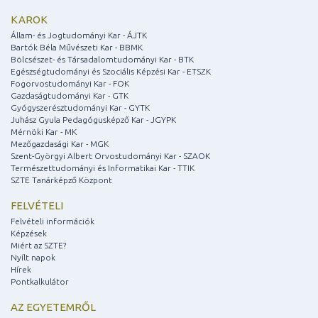
KAROK
Állam- és Jogtudományi Kar - ÁJTK
Bartók Béla Művészeti Kar - BBMK
Bölcsészet- és Társadalomtudományi Kar - BTK
Egészségtudományi és Szociális Képzési Kar - ETSZK
Fogorvostudományi Kar - FOK
Gazdaságtudományi Kar - GTK
Gyógyszerésztudományi Kar - GYTK
Juhász Gyula Pedagógusképző Kar - JGYPK
Mérnöki Kar - MK
Mezőgazdasági Kar - MGK
Szent-Györgyi Albert Orvostudományi Kar - SZAOK
Természettudományi és Informatikai Kar - TTIK
SZTE Tanárképző Központ
FELVÉTELI
Felvételi információk
Képzések
Miért az SZTE?
Nyílt napok
Hírek
Pontkalkulátor
AZ EGYETEMRŐL