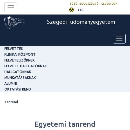
2026. augusztus 6., csütörtök
Toggle
EN
navigation
Szegedi Tudományegyetem
Toggl
navig
FELVETTEK
KLINIKAI KÖZPONT
FELVÉTELIZŐKNEK
FELVETT HALLGATÓKNAK
HALLGATÓKNAK
MUNKATÁRSAKNAK
ALUMNI
OKTATÁSI REND
Tanrend
Egyetemi tanrend