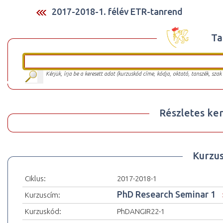
2017-2018-1. félév ETR-tanrend
Ta
Kérjük, írja be a keresett adat (kurzuskód címe, kódja, oktató, tanszék, szak
Részletes ker
Kurzu
Ciklus:
2017-2018-1
PhD Research Seminar 1
Kurzuscím:
Kurzuskód:
PhDANGIR22-1