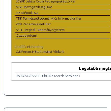
JGYPK Juhász Gyula Pedagógusképző Kar
MGK Mezőgazdasági Kar
MK Mérnöki Kar
TTIK Természettudományi és Informatikai Kar
ZMK Zeneművészeti Kar
SZTE Szegedi Tudományegyetem
Összegyetemi
Önálló intézmény
Gál Ferenc Hittudományi Főiskola
Legutóbb megte
PhDANGIR22-1 - PhD Research Seminar 1