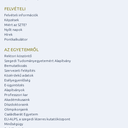
FELVÉTELI
Felvételi információk
Képzések
Miért az SZTE?
Nyílt napok
Hírek
Pontkalkulátor
AZ EGYETEMRŐL
Rektori köszöntő
Szegedi Tudományegyetemért Alapítvány
Bemutatkozás
Szervezeti felépítés
Közérdekű adatok
Esélyegyenlőség
E-ügyintézés
Alapítványok
Professzori kar
Akadémikusaink
Díszdoktoraink
Olimpikonjaink
Családbarát Egyetem
ELI-ALPS, a szegedi lézeres kutatóközpont
Minőségügy