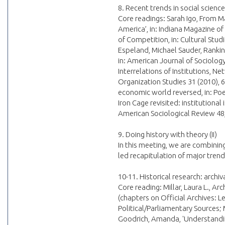
8. Recent trends in social science
Core readings: Sarah Igo, From M
America’, in: Indiana Magazine of
of Competition, in: Cultural Stud
Espeland, Michael Sauder, Ranki
in: American Journal of Sociolog
Interrelations of Institutions, N
Organization Studies 31 (2010), 6
economic world reversed, in: Poe
Iron Cage revisited: institutional
American Sociological Review 48,
9. Doing history with theory (II)
In this meeting, we are combining 
led recapitulation of major trend
10-11. Historical research: archi
Core reading: Millar, Laura L., A
(chapters on Official Archives:
Political/Parliamentary Sources; M
Goodrich, Amanda, 'Understanding