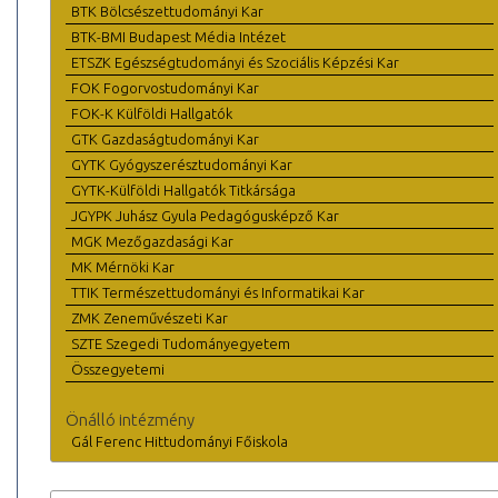
BTK Bölcsészettudományi Kar
BTK-BMI Budapest Média Intézet
ETSZK Egészségtudományi és Szociális Képzési Kar
FOK Fogorvostudományi Kar
FOK-K Külföldi Hallgatók
GTK Gazdaságtudományi Kar
GYTK Gyógyszerésztudományi Kar
GYTK-Külföldi Hallgatók Titkársága
JGYPK Juhász Gyula Pedagógusképző Kar
MGK Mezőgazdasági Kar
MK Mérnöki Kar
TTIK Természettudományi és Informatikai Kar
ZMK Zeneművészeti Kar
SZTE Szegedi Tudományegyetem
Összegyetemi
Önálló intézmény
Gál Ferenc Hittudományi Főiskola