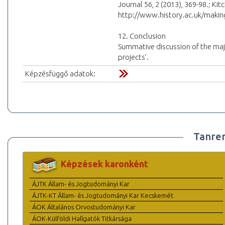
Journal 56, 2 (2013), 369-98.; Kit
http://www.history.ac.uk/making
12. Conclusion
Summative discussion of the majo
projects’.
Képzésfüggő adatok:
Tanre
Képzések karonként
ÁJTK Állam- és Jogtudományi Kar
ÁJTK-KT Állam- és Jogtudományi Kar Kecskemét
ÁOK Általános Orvostudományi Kar
ÁOK-Külföldi Hallgatók Titkársága