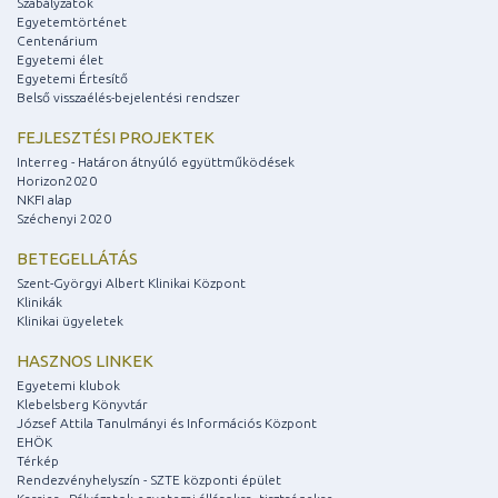
Szabályzatok
Egyetemtörténet
Centenárium
Egyetemi élet
Egyetemi Értesítő
Belső visszaélés-bejelentési rendszer
FEJLESZTÉSI PROJEKTEK
Interreg - Határon átnyúló együttműködések
Horizon2020
NKFI alap
Széchenyi 2020
BETEGELLÁTÁS
Szent-Györgyi Albert Klinikai Központ
Klinikák
Klinikai ügyeletek
HASZNOS LINKEK
Egyetemi klubok
Klebelsberg Könyvtár
József Attila Tanulmányi és Információs Központ
EHÖK
Térkép
Rendezvényhelyszín - SZTE központi épület