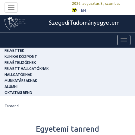
2026. augusztus 8., szombat
Toggle
EN
navigation
Szegedi Tudományegyetem
Toggl
navig
FELVETTEK
KLINIKAI KÖZPONT
FELVÉTELIZŐKNEK
FELVETT HALLGATÓKNAK
HALLGATÓKNAK
MUNKATÁRSAKNAK
ALUMNI
OKTATÁSI REND
Tanrend
Egyetemi tanrend