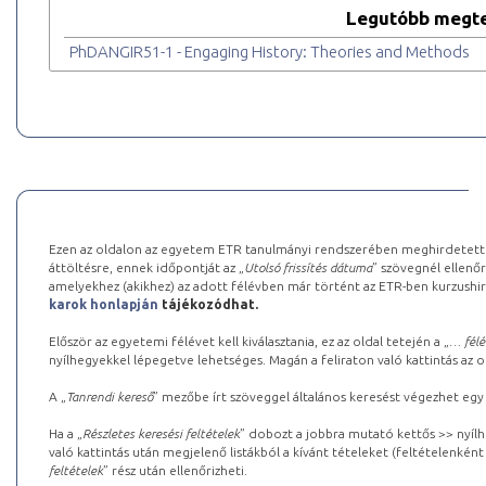
Legutóbb megte
PhDANGIR51-1 - Engaging History: Theories and Methods
Ezen az oldalon az egyetem ETR tanulmányi rendszerében meghirdetett k
áttöltésre, ennek időpontját az „
Utolsó frissítés dátuma
” szövegnél ellenőr
amelyekhez (akikhez) az adott félévben már történt az ETR-ben kurzushi
karok honlapján
tájékozódhat.
Először az egyetemi félévet kell kiválasztania, ez az oldal tetején a „
… félé
nyílhegyekkel lépegetve lehetséges. Magán a feliraton való kattintás az old
A „
Tanrendi kereső
” mezőbe írt szöveggel általános keresést végezhet egy
Ha a „
Részletes keresési feltételek
” dobozt a jobbra mutató kettős >> nyílh
való kattintás után megjelenő listákból a kívánt tételeket (feltételenként
feltételek
” rész után ellenőrizheti.