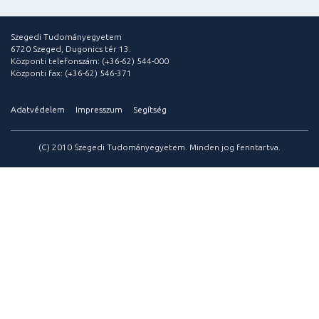
Szegedi Tudományegyetem
6720 Szeged, Dugonics tér 13.
Központi telefonszám: (+36-62) 544-000
Központi fax: (+36-62) 546-371
Adatvédelem
Impresszum
Segítség
(C) 2010 Szegedi Tudományegyetem. Minden jog fenntartva.