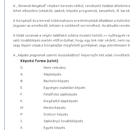
A „
Tanrendi böngésző
” részben keresés nélkül, rendezett listákat áttekin
lehet elkezdeni (oktatók, szakok, képzési programok, tanszékek, ill. karok
A böngésző és a kereső többoszlopos eredménylistái általában a különböz
(egyszer az emelkedő, kétszer a csökkenő sorrendhez). Az aktuális rendez
A listák sorainak a végén található jobbra mutató kettős >> nyílhegyek r
való továbblépés esetén előfordulhat, hogy egy link már védett, nem nyi
vagy lépjen vissza a böngészője megfelelő gombjával, vagy jelentkezzen be
A „
Képzési programok szerinti kurzuskódlista
” képernyőn két adat rövidített
Képzési forma (szint)
0
Nem releváns
A
Alapképzés
B
Bachelorképzés
E
Egységes osztatlan képzés
F
Felsőfokú szakképzés
K
Kiegészítő alapképzés
M
Mesterképzés
P
Doktori képzés
S
Szakirányú továbbképzés
X
Egyéb képzés