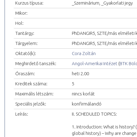
Kurzus típusa:
_Szeminárium, _Gyakorlati jegy
Mikor:
Hol:
Tantárgy:
PhDANGIR5, SZTE/más elméleti 
Tárgyelem:
PhDANGIR5, SZTE/más elméleti 
Oktató(k):
Cora Zoltán
Meghirdető tanszék:
Angol-Amerikai Intézet
(
BTK Böl
Óraszám:
heti 2.00
Kreditek száma:
5
Maximális létszám:
nincs korlát
Speciális jelzők:
konfirmálandó
Leírás:
II. SCHEDULED TOPICS:
1. Introduction: What is history? (
global history) – Why are change 