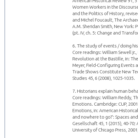
American Historical Review 91, 5 (
Women Workers in the Discourse o
and the Politics of History, revi
and Michel Foucault, The Archae
A.M. Sheridan Smith, New York: Pa
(pt. IV, ch. 5: Change and Transf
6. The study of events / doing his
Core readings: William Sewell jr.
Revolution at the Bastille, in: T
Meyer, Field-Configuring Events
Trade Shows Constitute New Tech
Studies 45, 6 (2008), 1025-1035.
7. Historians explain human beh
Core readings: William Reddy, Th
Emotions. Cambridge: CUP, 2001, 
Emotions, in: American Historical
and nowhere to go?’: Spaces and 
Gesellschaft 45, 1 (2015), 40-70;
University of Chicago Press, 2001,