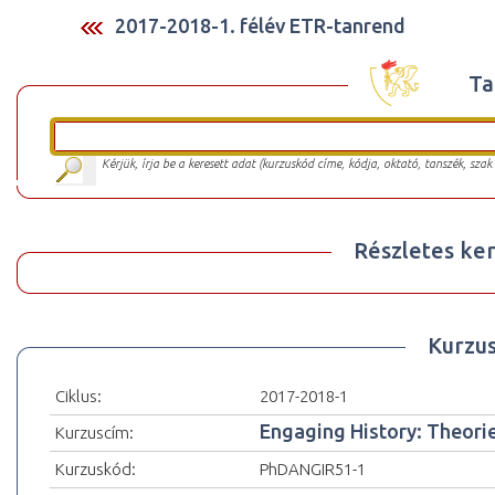
2017-2018-1. félév ETR-tanrend
Ta
Kérjük, írja be a keresett adat (kurzuskód címe, kódja, oktató, tanszék, szak
Részletes ker
Kurzu
Ciklus:
2017-2018-1
Engaging History: Theor
Kurzuscím:
Kurzuskód:
PhDANGIR51-1