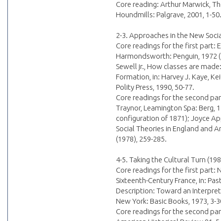
Core reading: Arthur Marwick, T
Houndmills: Palgrave, 2001, 1-50
2-3. Approaches in the New Socia
Core readings for the first part:
Harmondsworth: Penguin, 1972 (fir
Sewell jr., How classes are made
Formation, in: Harvey J. Kaye, Ke
Polity Press, 1990, 50-77.
Core readings for the second par
Traynor, Leamington Spa: Berg, 19
configuration of 1871); Joyce A
Social Theories in England and Am
(1978), 259-285.
4-5. Taking the Cultural Turn (19
Core readings for the first part: 
Sixteenth-Century France, in: Past
Description: Toward an Interpreti
New York: Basic Books, 1973, 3-3
Core readings for the second part