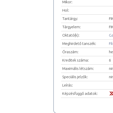
Mikor:
Hol:
Tantárgy:
FI
Tárgyelem:
FI
Oktató(k):
Ga
Meghirdető tanszék:
Fi
Óraszám:
he
Kreditek száma:
6
Maximális létszám:
ni
Speciális jelzők:
ni
Leírás:
Képzésfüggő adatok: