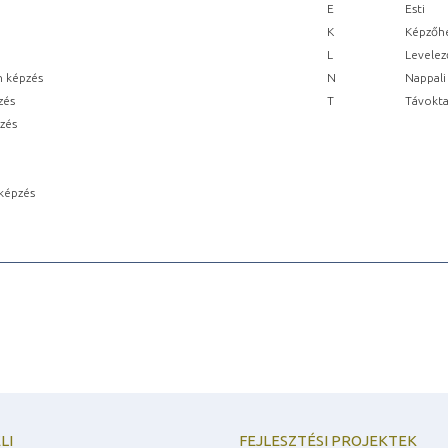
E
Esti
K
Képzőhe
L
Levelez
n képzés
N
Nappali
zés
T
Távokta
pzés
képzés
LI
FEJLESZTÉSI PROJEKTEK