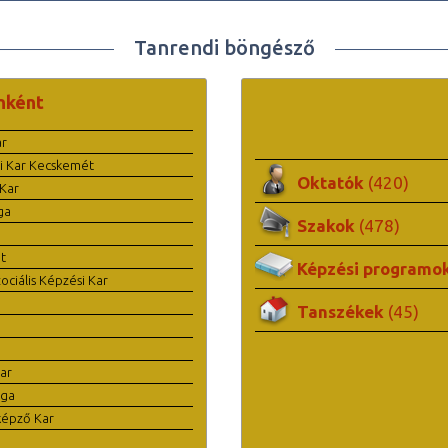
Tanrendi böngésző
nként
ar
i Kar Kecskemét
Oktatók
(420)
Kar
ga
Szakok
(478)
t
Képzési programo
ciális Képzési Kar
Tanszékek
(45)
ar
ága
képző Kar