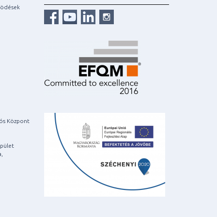
ködések
iós Központ
pület
a,