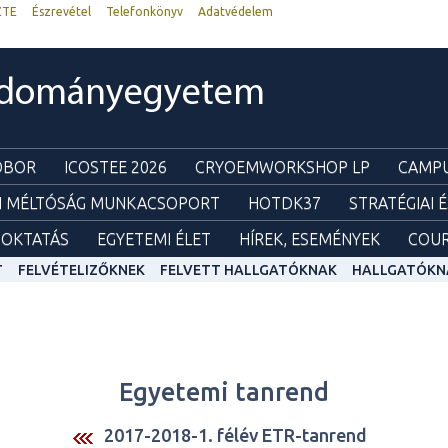
ZTE
Észrevétel
Telefonkönyv
Adatvédelem
udományegyetem
ZOBOR
ICOSTEE 2026
CRYOEMWORKSHOP LP
CAMPU
I MÉLTÓSÁG MUNKACSOPORT
HOTDK37
STRATÉGIAI 
OKTATÁS
EGYETEMI ÉLET
HÍREK, ESEMÉNYEK
COUR
T
FELVÉTELIZŐKNEK
FELVETT HALLGATÓKNAK
HALLGATÓKN
Egyetemi tanrend
2017-2018-1. félév ETR-tanrend