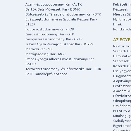
Állam- és Jogtudományi Kar - ÁJTK
Felvételi 
Bartók Béla Művészeti Kar - BBMK
Képzések
Bölcsészet- és Társadalomtudományi Kar - BTK
Miért az S
Egészségtudományi és Szociális Képzési Kar -
Nyílt napo
ETSZK
Hírek
Fogorvostudományi Kar - FOK
Pontkalkul
Gazdaságtudományi Kar - GTK
Gyógyszerésztudományi Kar - GYTK
AZ EGY
Juhász Gyula Pedagógusképző Kar - JGYPK
Rektori kö
Mérnöki Kar - MK
Szegedi T
Mezőgazdasági Kar - MGK
Bemutatko
Szent-Györgyi Albert Orvostudományi Kar -
Szervezeti 
SZAOK
Közérdekű
Természettudományi és Informatikai Kar - TTIK
Esélyegyen
SZTE Tanárképző Központ
E-ügyintéz
Alapítvány
Professzori
Akadémiku
Díszdoktor
Olimpikonj
Családbar
ELI-ALPS, 
Minőségüg
Szabályzat
Egyetemtö
Centenári