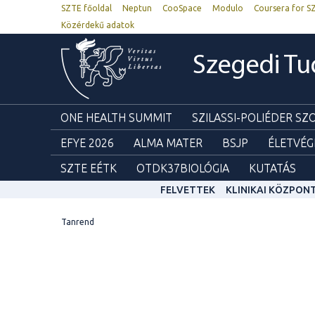
SZTE főoldal
Neptun
CooSpace
Modulo
Coursera for S
Közérdekű adatok
Szegedi T
ONE HEALTH SUMMIT
SZILASSI-POLIÉDER S
EFYE 2026
ALMA MATER
BSJP
ÉLETVÉG
SZTE EÉTK
OTDK37BIOLÓGIA
KUTATÁS
FELVETTEK
KLINIKAI KÖZPON
Tanrend