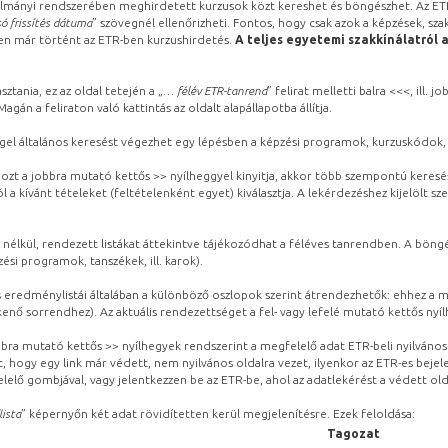
lmányi rendszerében meghirdetett kurzusok közt kereshet és böngészhet. Az ETR
ó frissítés dátuma
” szövegnél ellenőrizheti. Fontos, hogy csak azok a képzések, sza
ben már történt az ETR-ben kurzushirdetés.
A teljes egyetemi szakkínálatról 
sztania, ez az oldal tetején a „
… félév ETR-tanrend
” felirat melletti balra <<<, ill.
gán a feliraton való kattintás az oldalt alapállapotba állítja.
gel általános keresést végezhet egy lépésben a képzési programok, kurzuskódok, 
ozt a jobbra mutató kettős >> nyílheggyel kinyitja, akkor több szempontú keresé
l a kívánt tételeket (feltételenként egyet) kiválasztja. A lekérdezéshez kijelölt s
 nélkül, rendezett listákat áttekintve tájékozódhat a féléves tanrendben. A böng
ési programok, tanszékek, ill. karok).
eredménylistái általában a különböző oszlopok szerint átrendezhetők: ehhez a me
kenő sorrendhez). Az aktuális rendezettséget a fel- vagy lefelé mutató kettős nyí
obbra mutató kettős >> nyílhegyek rendszerint a megfelelő adat ETR-beli nyilváno
, hogy egy link már védett, nem nyilvános oldalra vezet, ilyenkor az ETR-es beje
lelő gombjával, vagy jelentkezzen be az ETR-be, ahol az adatlekérést a védett olda
lista
” képernyőn két adat rövidítetten kerül megjelenítésre. Ezek feloldása:
Tagozat