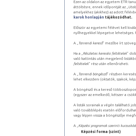
Ezen az oldalon az egyetem ETR tanu
áttöltésre, ennek időpontját az „
Utols
amelyekhez (akikhez) az adott félév
karok honlapján
tájékozódhat.
Először az egyetemi félévet kell kivála
nyílhegyekkel lépegetve lehetséges. Ma
A „
Tanrendi kereső
” mezőbe írt szöveg
Ha a „
Részletes keresési feltételek
” dob
való kattintás után megjelenő listákbó
feltételek
” rész után ellenőrizheti.
A „
Tanrendi böngésző
” részben keresés
lehet elkezdeni (oktatók, szakok, képz
A böngésző és a kereső többoszlopos 
(egyszer az emelkedő, kétszer a csök
A listák sorainak a végén található j
való továbblépés esetén előfordulhat
vagy lépjen vissza a böngészője megfe
A „
Képzési programok szerinti kurzuskód
Képzési forma (szint)