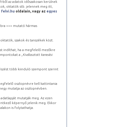
-ből az adatok időszakosan kerülnek
kok, oktatók stb. jelennek meg itt,
a
felvi.hu
oldalain, vagy az
egyes
 jobbra >>> mutató hármas
oktatók, szakok és tanszékek közt.
st indíthat, ha a megfelelő mezőkre
zempontokat a „
Kiválasztott keresési
észést több kiinduló szempont szerint
gfelelő oszlopnévre kell kattintania
lhegy mutatja az oszlopnévben.
s adatlapját mutatják meg. Az ezen
lentkező képernyő jelenik meg. Ekkor
lakon is folytathatja.