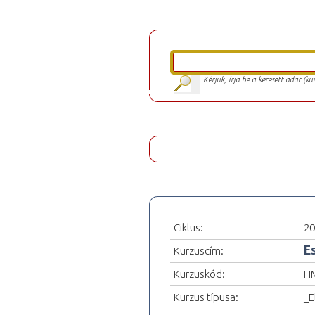
Kérjük, írja be a keresett adat (k
Ciklus:
20
E
Kurzuscím:
Kurzuskód:
FI
Kurzus típusa:
_E