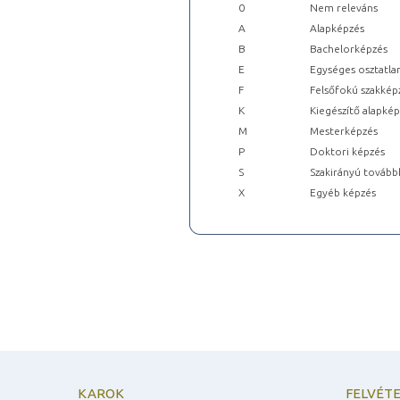
0
Nem releváns
A
Alapképzés
B
Bachelorképzés
E
Egységes osztatla
F
Felsőfokú szakkép
K
Kiegészítő alapké
M
Mesterképzés
P
Doktori képzés
S
Szakirányú tovább
X
Egyéb képzés
KAROK
FELVÉTE