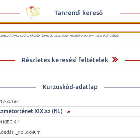
Tanrendi kereső
urzuskód címe, kódja, oktató, tanszék, szak vagy képzési program neve) első betűit.
Részletes keresési feltételek
Kurzuskód-adatlap
17-2018-1
szmetörténet XIX.sz (fil.)
M-KIEG-4-1
lőadás, _Kollokvium