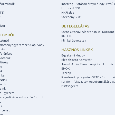
információk
Interreg - Határon átnyúló együttmű
Horizon2020
ZTE?
NKFI alap
k
Széchenyi 2020
átor
BETEGELLÁTÁS
Szent-Györgyi Albert Klinikai Központ
ETEMRŐL
Klinikák
szöntő
Klinikai ügyeletek
udományegyetemért Alapítvány
zás
HASZNOS LINKEK
felépítés
Egyetemi klubok
 adatok
Klebelsberg Könyvtár
lőség
József Attila Tanulmányi és Informác
és
EHÖK
ok
Térkép
 kar
Rendezvényhelyszín - SZTE központi é
saink
Karrier - Pályázatok egyetemi állásokr
aink
tisztségekre
aink
át Egyetem
a szegedi lézeres kutatóközpont
y
ok
rténet
um