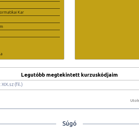
ormatikai Kar
em
la
Legutóbb megtekintett kurzuskódjaim
IX.sz (fil.)
Utols
Súgó