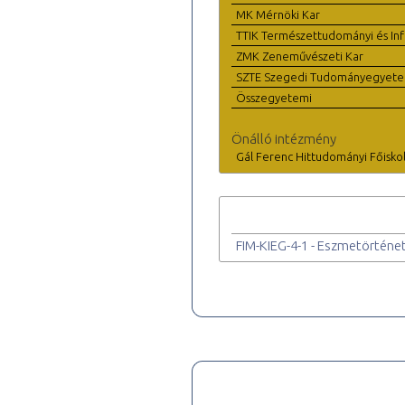
MK Mérnöki Kar
TTIK Természettudományi és Inf
ZMK Zeneművészeti Kar
SZTE Szegedi Tudományegyet
Összegyetemi
Önálló intézmény
Gál Ferenc Hittudományi Főisko
FIM-KIEG-4-1 - Eszmetörténet X