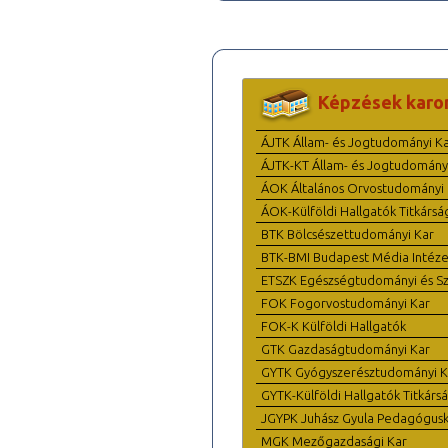
Képzések karo
ÁJTK Állam- és Jogtudományi K
ÁJTK-KT Állam- és Jogtudomány
ÁOK Általános Orvostudományi 
ÁOK-Külföldi Hallgatók Titkársá
BTK Bölcsészettudományi Kar
BTK-BMI Budapest Média Intéze
ETSZK Egészségtudományi és Szo
FOK Fogorvostudományi Kar
FOK-K Külföldi Hallgatók
GTK Gazdaságtudományi Kar
GYTK Gyógyszerésztudományi K
GYTK-Külföldi Hallgatók Titkárs
JGYPK Juhász Gyula Pedagógus
MGK Mezőgazdasági Kar