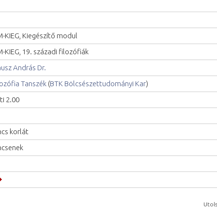
M-KIEG, Kiegészítő modul
M-KIEG, 19. századi filozófiák
usz András Dr.
lozófia Tanszék
(
BTK Bölcsészettudományi Kar
)
ti 2.00
ncs korlát
ncsenek
Utols