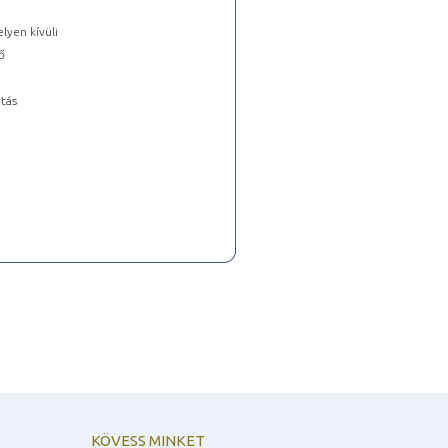
lyen kívüli
ő
tás
KÖVESS MINKET