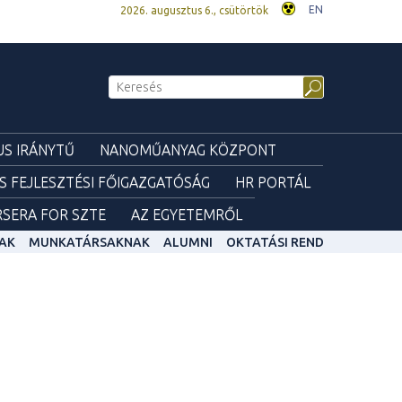
EN
2026. augusztus 6., csütörtök
S IRÁNYTŰ
NANOMŰANYAG KÖZPONT
ÉS FEJLESZTÉSI FŐIGAZGATÓSÁG
HR PORTÁL
SERA FOR SZTE
AZ EGYETEMRŐL
AK
MUNKATÁRSAKNAK
ALUMNI
OKTATÁSI REND