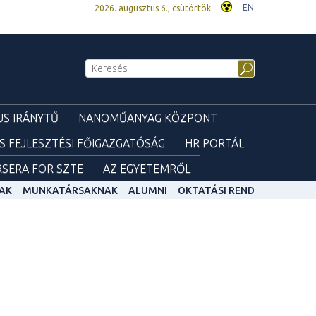
EN
2026. augusztus 6., csütörtök
S IRÁNYTŰ
NANOMŰANYAG KÖZPONT
ÉS FEJLESZTÉSI FŐIGAZGATÓSÁG
HR PORTÁL
SERA FOR SZTE
AZ EGYETEMRŐL
AK
MUNKATÁRSAKNAK
ALUMNI
OKTATÁSI REND