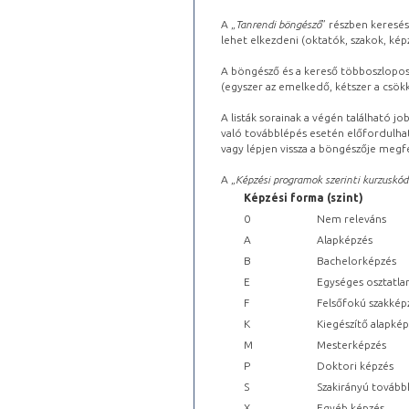
A „
Tanrendi böngésző
” részben keresés
lehet elkezdeni (oktatók, szakok, képz
A böngésző és a kereső többoszlopos 
(egyszer az emelkedő, kétszer a csök
A listák sorainak a végén található j
való továbblépés esetén előfordulhat
vagy lépjen vissza a böngészője megfe
A „
Képzési programok szerinti kurzuskód
Képzési forma (szint)
0
Nem releváns
A
Alapképzés
B
Bachelorképzés
E
Egységes osztatla
F
Felsőfokú szakkép
K
Kiegészítő alapké
M
Mesterképzés
P
Doktori képzés
S
Szakirányú tovább
X
Egyéb képzés