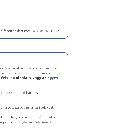
ó frissítés dátuma: 2017.04.07. 12:52
-ből az adatok időszakosan kerülnek
kok, oktatók stb. jelennek meg itt,
a
felvi.hu
oldalain, vagy az
egyes
 jobbra >>> mutató hármas
oktatók, szakok és tanszékek közt.
st indíthat, ha a megfelelő mezőkre
zempontokat a „
Kiválasztott keresési