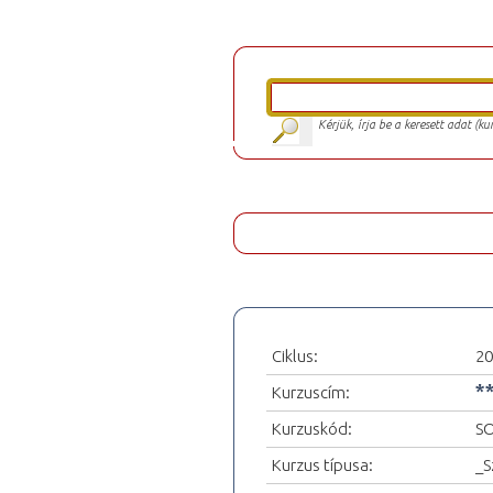
Kérjük, írja be a keresett adat (k
Ciklus:
20
*
Kurzuscím:
Kurzuskód:
S
Kurzus típusa:
_S