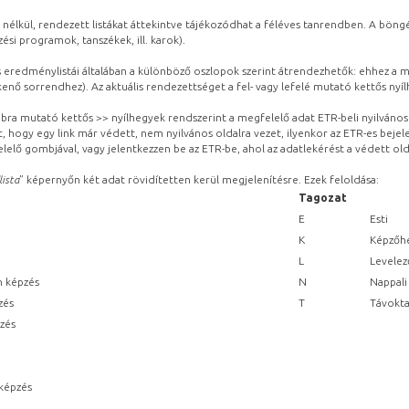
 nélkül, rendezett listákat áttekintve tájékozódhat a féléves tanrendben. A böng
ési programok, tanszékek, ill. karok).
eredménylistái általában a különböző oszlopok szerint átrendezhetők: ehhez a me
kenő sorrendhez). Az aktuális rendezettséget a fel- vagy lefelé mutató kettős nyí
obbra mutató kettős >> nyílhegyek rendszerint a megfelelő adat ETR-beli nyilváno
, hogy egy link már védett, nem nyilvános oldalra vezet, ilyenkor az ETR-es beje
lelő gombjával, vagy jelentkezzen be az ETR-be, ahol az adatlekérést a védett olda
lista
” képernyőn két adat rövidítetten kerül megjelenítésre. Ezek feloldása:
Tagozat
E
Esti
K
Képzőhe
L
Levelez
n képzés
N
Nappali
zés
T
Távokta
pzés
képzés