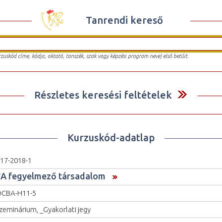
Tanrendi kereső
urzuskód címe, kódja, oktató, tanszék, szak vagy képzési program neve) első betűit.
Részletes keresési feltételek
Kurzuskód-adatlap
17-2018-1
*A fegyelmező társadalom
OCBA-H11-5
zeminárium, _Gyakorlati jegy