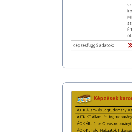
sz
Ir
Mi
sz
Ér
öt
Képzésfüggő adatok:
Képzések karo
ÁJTK Állam- és Jogtudományi K
ÁJTK-KT Állam- és Jogtudomány
ÁOK Általános Orvostudományi 
ÁOK-Külföldi Hallgatók Titkársá