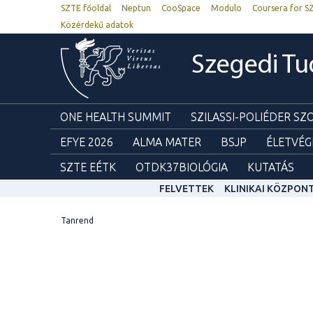
SZTE főoldal
Neptun
CooSpace
Modulo
Coursera for S
Közérdekű adatok
Szegedi T
ONE HEALTH SUMMIT
SZILASSI-POLIÉDER S
EFYE 2026
ALMA MATER
BSJP
ÉLETVÉG
SZTE EÉTK
OTDK37BIOLÓGIA
KUTATÁS
FELVETTEK
KLINIKAI KÖZPON
Tanrend