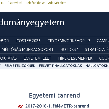
ZTE
Észrevétel
Telefonkönyv
Adatvédelem
udományegyetem
ZOBOR
ICOSTEE 2026
CRYOEMWORKSHOP LP
CAMPU
I MÉLTÓSÁG MUNKACSOPORT
HOTDK37
STRATÉGIAI 
OKTATÁS
EGYETEMI ÉLET
HÍREK, ESEMÉNYEK
COUR
T
FELVÉTELIZŐKNEK
FELVETT HALLGATÓKNAK
HALLGATÓKN
Egyetemi tanrend
2017-2018-1. félév ETR-tanrend