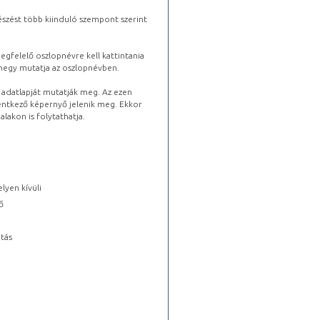
észést több kiinduló szempont szerint
gfelelő oszlopnévre kell kattintania
lhegy mutatja az oszlopnévben.
s adatlapját mutatják meg. Az ezen
lentkező képernyő jelenik meg. Ekkor
lakon is folytathatja.
lyen kívüli
ő
tás