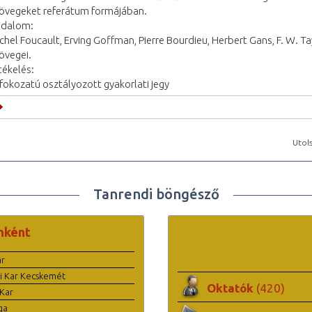
övegeket referátum formájában.
odalom:
chel Foucault, Erving Goffman, Pierre Bourdieu, Herbert Gans, F. W. T
övegei.
tékelés:
fokozatú osztályozott gyakorlati jegy
Utols
Tanrendi böngésző
nként
ar
i Kar Kecskemét
Oktatók
(420)
Kar
ga