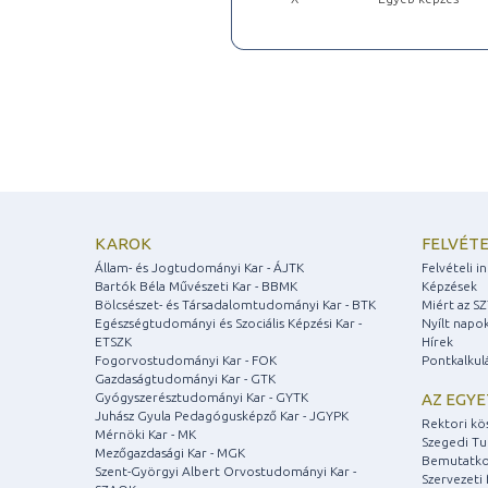
KAROK
FELVÉTE
Állam- és Jogtudományi Kar - ÁJTK
Felvételi 
Bartók Béla Művészeti Kar - BBMK
Képzések
Bölcsészet- és Társadalomtudományi Kar - BTK
Miért az S
Egészségtudományi és Szociális Képzési Kar -
Nyílt napo
ETSZK
Hírek
Fogorvostudományi Kar - FOK
Pontkalkul
Gazdaságtudományi Kar - GTK
Gyógyszerésztudományi Kar - GYTK
AZ EGY
Juhász Gyula Pedagógusképző Kar - JGYPK
Rektori kö
Mérnöki Kar - MK
Szegedi T
Mezőgazdasági Kar - MGK
Bemutatko
Szent-Györgyi Albert Orvostudományi Kar -
Szervezeti 