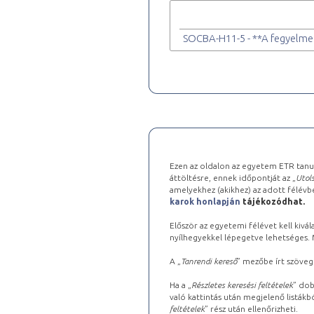
SOCBA-H11-5 - **A fegyelm
Ezen az oldalon az egyetem ETR tanu
áttöltésre, ennek időpontját az „
Utols
amelyekhez (akikhez) az adott félév
karok honlapján
tájékozódhat.
Először az egyetemi félévet kell kivála
nyílhegyekkel lépegetve lehetséges. Ma
A „
Tanrendi kereső
” mezőbe írt szöveg
Ha a „
Részletes keresési feltételek
” dob
való kattintás után megjelenő listákbó
feltételek
” rész után ellenőrizheti.