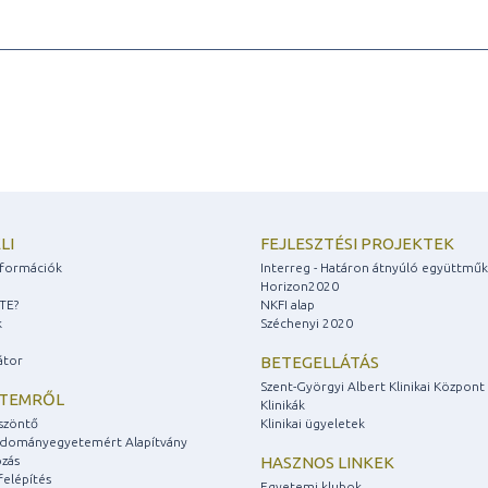
LI
FEJLESZTÉSI PROJEKTEK
információk
Interreg - Határon átnyúló együttmű
Horizon2020
ZTE?
NKFI alap
k
Széchenyi 2020
átor
BETEGELLÁTÁS
Szent-Györgyi Albert Klinikai Központ
ETEMRŐL
Klinikák
szöntő
Klinikai ügyeletek
udományegyetemért Alapítvány
zás
HASZNOS LINKEK
felépítés
Egyetemi klubok