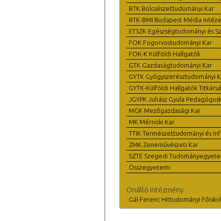
BTK Bölcsészettudományi Kar
BTK-BMI Budapest Média Intéze
ETSZK Egészségtudományi és Szo
FOK Fogorvostudományi Kar
FOK-K Külföldi Hallgatók
GTK Gazdaságtudományi Kar
GYTK Gyógyszerésztudományi K
GYTK-Külföldi Hallgatók Titkárs
JGYPK Juhász Gyula Pedagógus
MGK Mezőgazdasági Kar
MK Mérnöki Kar
TTIK Természettudományi és Inf
ZMK Zeneművészeti Kar
SZTE Szegedi Tudományegyet
Összegyetemi
Önálló intézmény
Gál Ferenc Hittudományi Főisko