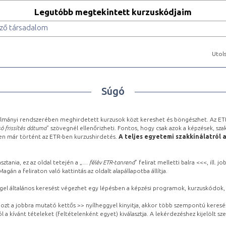
Legutóbb megtekintett kurzuskódjaim
ező társadalom
Utols
Súgó
lmányi rendszerében meghirdetett kurzusok közt kereshet és böngészhet. Az ETR
ó frissítés dátuma
” szövegnél ellenőrizheti. Fontos, hogy csak azok a képzések, sza
ben már történt az ETR-ben kurzushirdetés.
A teljes egyetemi szakkínálatról 
sztania, ez az oldal tetején a „
… félév ETR-tanrend
” felirat melletti balra <<<, ill.
gán a feliraton való kattintás az oldalt alapállapotba állítja.
gel általános keresést végezhet egy lépésben a képzési programok, kurzuskódok, 
ozt a jobbra mutató kettős >> nyílheggyel kinyitja, akkor több szempontú keresé
l a kívánt tételeket (feltételenként egyet) kiválasztja. A lekérdezéshez kijelölt s