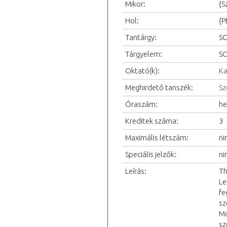
Mikor:
{S
Hol:
{P
Tantárgy:
SO
Tárgyelem:
SO
Oktató(k):
Ka
Meghirdető tanszék:
Sz
Óraszám:
he
Kreditek száma:
3
Maximális létszám:
ni
Speciális jelzők:
ni
Leírás:
Th
Le
fe
sz
Mó
sz