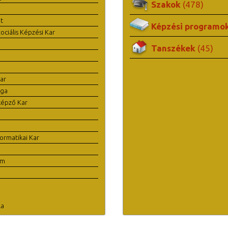
Szakok
(478)
t
Képzési programo
ciális Képzési Kar
Tanszékek
(45)
ar
ága
képző Kar
ormatikai Kar
em
la