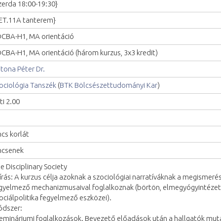
zerda 18:00-19:30}
ET.11A tanterem}
CBA-H1, MA orientáció
CBA-H1, MA orientáció (három kurzus, 3x3 kredit)
tona Péter Dr.
ociológia Tanszék
(
BTK Bölcsészettudományi Kar
)
ti 2.00
ncs korlát
ncsenek
e Disciplinary Society
írás: A kurzus célja azoknak a szociológiai narratíváknak a megismer
gyelmező mechanizmusaival foglalkoznak (börtön, elmegyógyintézet, i
ociálpolitika fegyelmező eszközei).
dszer:
emináriumi foglalkozások. Bevezető előadások után a hallgatók muta