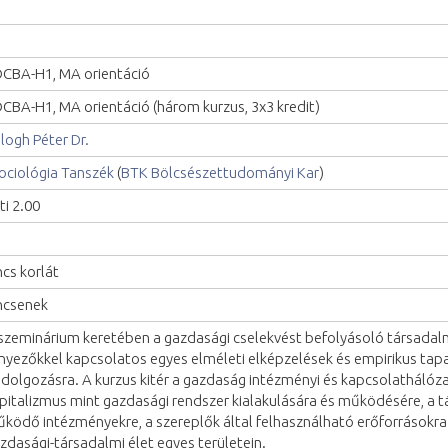
CBA-H1, MA orientáció
CBA-H1, MA orientáció (három kurzus, 3x3 kredit)
logh Péter Dr.
ociológia Tanszék
(
BTK Bölcsészettudományi Kar
)
ti 2.00
ncs korlát
ncsenek
szeminárium keretében a gazdasági cselekvést befolyásoló társadalmi
nyezőkkel kapcsolatos egyes elméleti elképzelések és empirikus tap
ldolgozásra. A kurzus kitér a gazdaság intézményi és kapcsolathálóz
pitalizmus mint gazdasági rendszer kialakulására és működésére, a 
ködő intézményekre, a szereplők által felhasználható erőforrásokra
zdasági-társadalmi élet egyes területein.