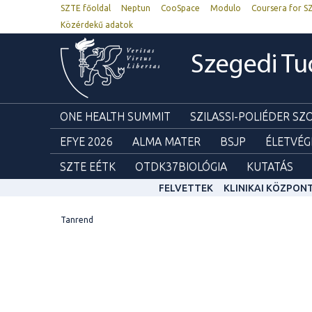
SZTE főoldal
Neptun
CooSpace
Modulo
Coursera for S
Közérdekű adatok
Szegedi T
ONE HEALTH SUMMIT
SZILASSI-POLIÉDER S
EFYE 2026
ALMA MATER
BSJP
ÉLETVÉG
SZTE EÉTK
OTDK37BIOLÓGIA
KUTATÁS
FELVETTEK
KLINIKAI KÖZPON
Tanrend