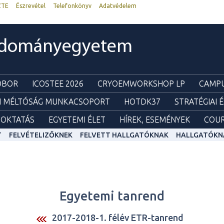
ZTE
Észrevétel
Telefonkönyv
Adatvédelem
udományegyetem
ZOBOR
ICOSTEE 2026
CRYOEMWORKSHOP LP
CAMPU
I MÉLTÓSÁG MUNKACSOPORT
HOTDK37
STRATÉGIAI 
OKTATÁS
EGYETEMI ÉLET
HÍREK, ESEMÉNYEK
COUR
T
FELVÉTELIZŐKNEK
FELVETT HALLGATÓKNAK
HALLGATÓKN
Egyetemi tanrend
2017-2018-1. félév ETR-tanrend