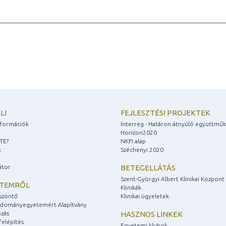
LI
FEJLESZTÉSI PROJEKTEK
információk
Interreg - Határon átnyúló együttmű
Horizon2020
ZTE?
NKFI alap
k
Széchenyi 2020
átor
BETEGELLÁTÁS
Szent-Györgyi Albert Klinikai Központ
ETEMRŐL
Klinikák
szöntő
Klinikai ügyeletek
udományegyetemért Alapítvány
zás
HASZNOS LINKEK
felépítés
Egyetemi klubok