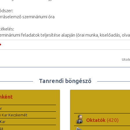
dszer:
rráselemző szemináriumi óra
tékelés:
emináriumi feladatok teljesítése alapján (órai munka, kiselőadás, ol
Utols
Tanrendi böngésző
nként
ar
i Kar Kecskemét
Oktatók
(420)
Kar
ga