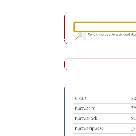
Kérjük, írja be a keresett adat (k
Ciklus:
20
*
Kurzuscím:
Kurzuskód:
S
Kurzus típusa:
_S