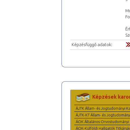
Mó
Fo
Ér
Sz
Képzésfüggő adatok:
Képzések karo
ÁJTK Állam- és Jogtudományi K
ÁJTK-KT Állam- és Jogtudomány
ÁOK Általános Orvostudományi 
ÁOK-Külföldi Hallgatók Titkársá