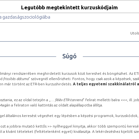
Legutóbb megtekintett kurzuskódjaim
a gazdaságszociológiába
Utols
Súgó
lmányi rendszerében meghirdetett kurzusok közt kereshet és böngészhet. Az ETR
ó frissítés dátuma
” szövegnél ellenőrizheti. Fontos, hogy csak azok a képzések, sza
ben már történt az ETR-ben kurzushirdetés.
A teljes egyetemi szakkínálatról 
sztania, ez az oldal tetején a „
… félév ETR-tanrend
” felirat melletti balra <<<, ill.
gán a feliraton való kattintás az oldalt alapállapotba állítja.
gel általános keresést végezhet egy lépésben a képzési programok, kurzuskódok, 
ozt a jobbra mutató kettős >> nyílheggyel kinyitja, akkor több szempontú keresé
l a kívánt tételeket (feltételenként egyet) kiválasztja. A lekérdezéshez kijelölt s