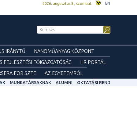
EN
2026. augusztus 8., szombat
S IRÁNYTŰ
NANOMŰANYAG KÖZPONT
ÉS FEJLESZTÉSI FŐIGAZGATÓSÁG
HR PORTÁL
SERA FOR SZTE
AZ EGYETEMRŐL
AK
MUNKATÁRSAKNAK
ALUMNI
OKTATÁSI REND