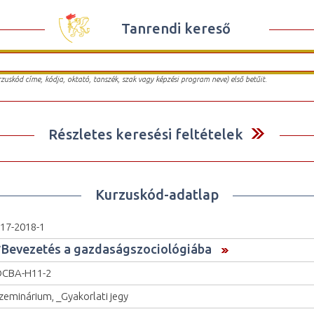
Tanrendi kereső
urzuskód címe, kódja, oktató, tanszék, szak vagy képzési program neve) első betűit.
Részletes keresési feltételek
Kurzuskód-adatlap
17-2018-1
*Bevezetés a gazdaságszociológiába
OCBA-H11-2
zeminárium, _Gyakorlati jegy