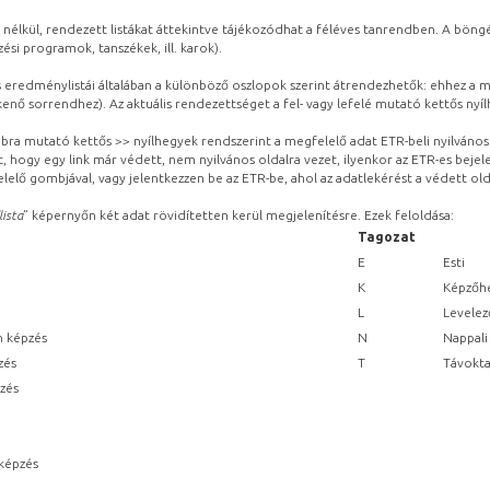
 nélkül, rendezett listákat áttekintve tájékozódhat a féléves tanrendben. A böng
ési programok, tanszékek, ill. karok).
eredménylistái általában a különböző oszlopok szerint átrendezhetők: ehhez a me
kenő sorrendhez). Az aktuális rendezettséget a fel- vagy lefelé mutató kettős nyí
obbra mutató kettős >> nyílhegyek rendszerint a megfelelő adat ETR-beli nyilváno
, hogy egy link már védett, nem nyilvános oldalra vezet, ilyenkor az ETR-es beje
lelő gombjával, vagy jelentkezzen be az ETR-be, ahol az adatlekérést a védett olda
lista
” képernyőn két adat rövidítetten kerül megjelenítésre. Ezek feloldása:
Tagozat
E
Esti
K
Képzőhe
L
Levelez
n képzés
N
Nappali
zés
T
Távokta
pzés
képzés