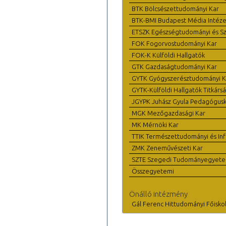
BTK Bölcsészettudományi Kar
BTK-BMI Budapest Média Intéze
ETSZK Egészségtudományi és Szo
FOK Fogorvostudományi Kar
FOK-K Külföldi Hallgatók
GTK Gazdaságtudományi Kar
GYTK Gyógyszerésztudományi K
GYTK-Külföldi Hallgatók Titkárs
JGYPK Juhász Gyula Pedagógus
MGK Mezőgazdasági Kar
MK Mérnöki Kar
TTIK Természettudományi és Inf
ZMK Zeneművészeti Kar
SZTE Szegedi Tudományegyet
Összegyetemi
Önálló intézmény
Gál Ferenc Hittudományi Főisko