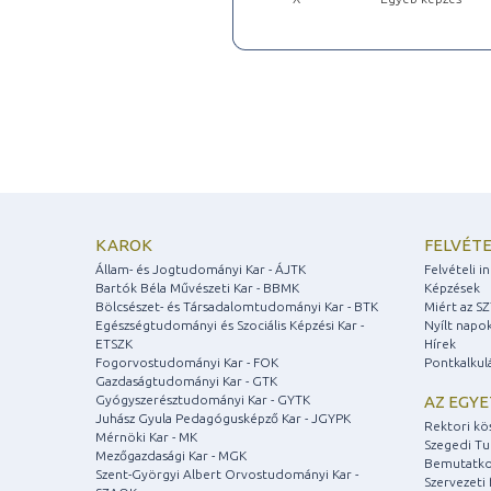
KAROK
FELVÉTE
Állam- és Jogtudományi Kar - ÁJTK
Felvételi 
Bartók Béla Művészeti Kar - BBMK
Képzések
Bölcsészet- és Társadalomtudományi Kar - BTK
Miért az S
Egészségtudományi és Szociális Képzési Kar -
Nyílt napo
ETSZK
Hírek
Fogorvostudományi Kar - FOK
Pontkalkul
Gazdaságtudományi Kar - GTK
Gyógyszerésztudományi Kar - GYTK
AZ EGY
Juhász Gyula Pedagógusképző Kar - JGYPK
Rektori kö
Mérnöki Kar - MK
Szegedi T
Mezőgazdasági Kar - MGK
Bemutatko
Szent-Györgyi Albert Orvostudományi Kar -
Szervezeti 