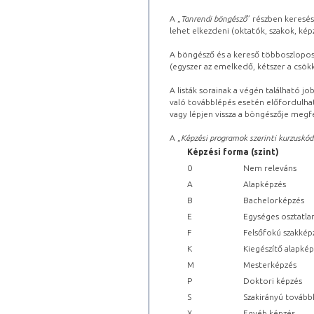
A „
Tanrendi böngésző
” részben keresés
lehet elkezdeni (oktatók, szakok, képz
A böngésző és a kereső többoszlopos 
(egyszer az emelkedő, kétszer a csök
A listák sorainak a végén található j
való továbblépés esetén előfordulhat
vagy lépjen vissza a böngészője megfe
A „
Képzési programok szerinti kurzuskód
Képzési forma (szint)
0
Nem releváns
A
Alapképzés
B
Bachelorképzés
E
Egységes osztatla
F
Felsőfokú szakkép
K
Kiegészítő alapké
M
Mesterképzés
P
Doktori képzés
S
Szakirányú tovább
X
Egyéb képzés