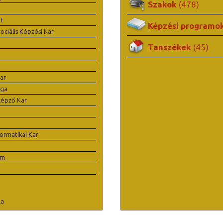
Szakok
(478)
t
Képzési programo
ciális Képzési Kar
Tanszékek
(45)
ar
ága
képző Kar
ormatikai Kar
em
la