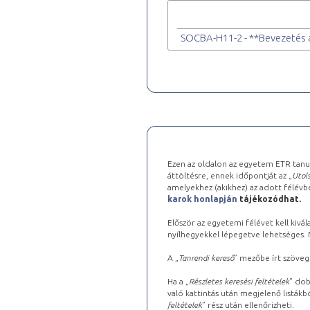
SOCBA-H11-2 - **Bevezetés 
Ezen az oldalon az egyetem ETR tanu
áttöltésre, ennek időpontját az „
Utols
amelyekhez (akikhez) az adott félév
karok honlapján
tájékozódhat.
Először az egyetemi félévet kell kivála
nyílhegyekkel lépegetve lehetséges. Ma
A „
Tanrendi kereső
” mezőbe írt szöveg
Ha a „
Részletes keresési feltételek
” dob
való kattintás után megjelenő listákbó
feltételek
” rész után ellenőrizheti.