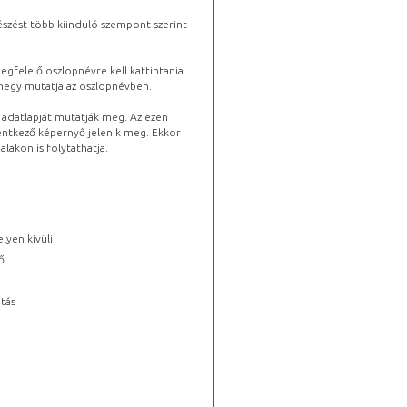
észést több kiinduló szempont szerint
gfelelő oszlopnévre kell kattintania
lhegy mutatja az oszlopnévben.
s adatlapját mutatják meg. Az ezen
lentkező képernyő jelenik meg. Ekkor
lakon is folytathatja.
lyen kívüli
ő
tás