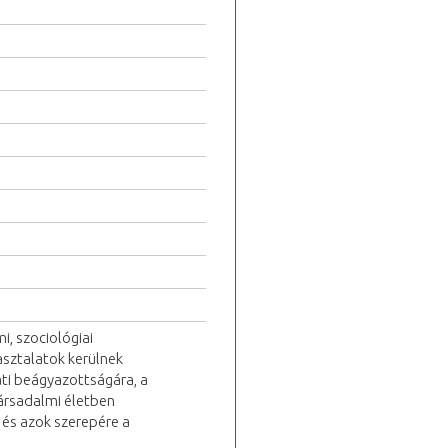
, szociológiai
asztalatok kerülnek
ati beágyazottságára, a
társadalmi életben
 és azok szerepére a