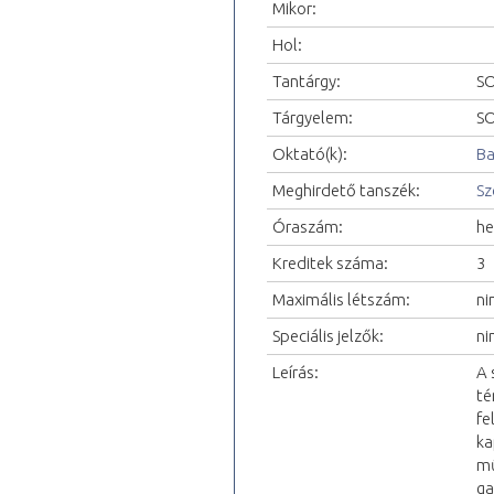
Mikor:
Hol:
Tantárgy:
SO
Tárgyelem:
SO
Oktató(k):
Ba
Meghirdető tanszék:
Sz
Óraszám:
he
Kreditek száma:
3
Maximális létszám:
ni
Speciális jelzők:
ni
Leírás:
A 
té
fe
ka
mű
ga