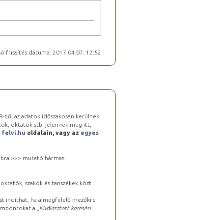
ó frissítés dátuma: 2017.04.07. 12:52
-ből az adatok időszakosan kerülnek
kok, oktatók stb. jelennek meg itt,
a
felvi.hu
oldalain, vagy az
egyes
 jobbra >>> mutató hármas
oktatók, szakok és tanszékek közt.
st indíthat, ha a megfelelő mezőkre
zempontokat a „
Kiválasztott keresési