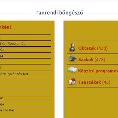
Tanrendi böngésző
nként
ar
i Kar Kecskemét
Oktatók
(420)
Kar
ga
Szakok
(478)
t
Képzési programo
ciális Képzési Kar
Tanszékek
(45)
ar
ága
képző Kar