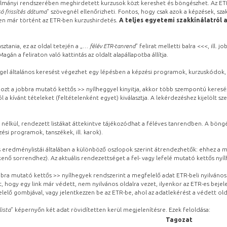
lmányi rendszerében meghirdetett kurzusok közt kereshet és böngészhet. Az ETR
ó frissítés dátuma
” szövegnél ellenőrizheti. Fontos, hogy csak azok a képzések, sza
ben már történt az ETR-ben kurzushirdetés.
A teljes egyetemi szakkínálatról 
sztania, ez az oldal tetején a „
… félév ETR-tanrend
” felirat melletti balra <<<, ill.
gán a feliraton való kattintás az oldalt alapállapotba állítja.
gel általános keresést végezhet egy lépésben a képzési programok, kurzuskódok, 
ozt a jobbra mutató kettős >> nyílheggyel kinyitja, akkor több szempontú keresé
l a kívánt tételeket (feltételenként egyet) kiválasztja. A lekérdezéshez kijelölt s
 nélkül, rendezett listákat áttekintve tájékozódhat a féléves tanrendben. A böng
ési programok, tanszékek, ill. karok).
eredménylistái általában a különböző oszlopok szerint átrendezhetők: ehhez a me
kenő sorrendhez). Az aktuális rendezettséget a fel- vagy lefelé mutató kettős nyí
obbra mutató kettős >> nyílhegyek rendszerint a megfelelő adat ETR-beli nyilváno
, hogy egy link már védett, nem nyilvános oldalra vezet, ilyenkor az ETR-es beje
lelő gombjával, vagy jelentkezzen be az ETR-be, ahol az adatlekérést a védett olda
lista
” képernyőn két adat rövidítetten kerül megjelenítésre. Ezek feloldása:
Tagozat