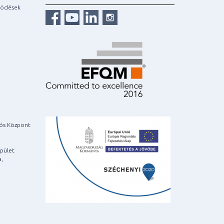
ködések
iós Központ
pület
a,