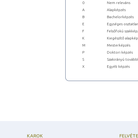
0
Nem releváns
A
Alapképzés
B
Bachelorképzés
E
Egységes osztatla
F
Felsőfokú szakkép
K
Kiegészítő alapké
M
Mesterképzés
P
Doktori képzés
S
Szakirányú tovább
X
Egyéb képzés
KAROK
FELVÉTE