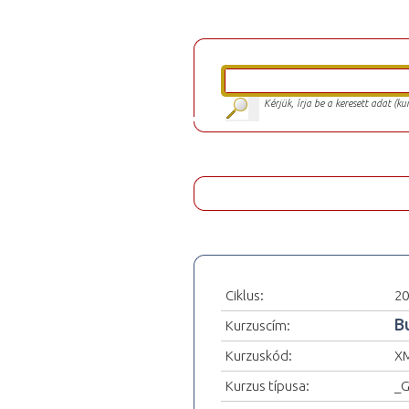
Kérjük, írja be a keresett adat (k
Ciklus:
20
B
Kurzuscím:
Kurzuskód:
X
Kurzus típusa:
_G