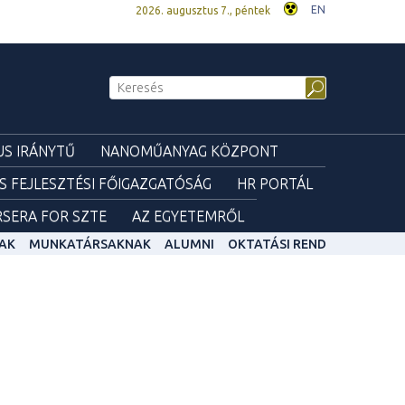
EN
2026. augusztus 7., péntek
S IRÁNYTŰ
NANOMŰANYAG KÖZPONT
ÉS FEJLESZTÉSI FŐIGAZGATÓSÁG
HR PORTÁL
SERA FOR SZTE
AZ EGYETEMRŐL
AK
MUNKATÁRSAKNAK
ALUMNI
OKTATÁSI REND