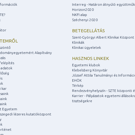
információk
Interreg - Határon átnyúló együttmű
Horizon2020
ZTE?
NKFI alap
k
Széchenyi 2020
átor
BETEGELLÁTÁS
Szent-Györgyi Albert Klinikai Központ
ETEMRŐL
Klinikák
szöntő
Klinikai ügyeletek
udományegyetemért Alapítvány
zás
HASZNOS LINKEK
felépítés
Egyetemi klubok
 adatok
Klebelsberg Könyvtár
lőség
József Attila Tanulmányi és Informác
és
EHÖK
ok
Térkép
 kar
Rendezvényhelyszín - SZTE központi é
saink
Karrier - Pályázatok egyetemi állásokr
aink
tisztségekre
aink
át Egyetem
a szegedi lézeres kutatóközpont
y
ok
rténet
um