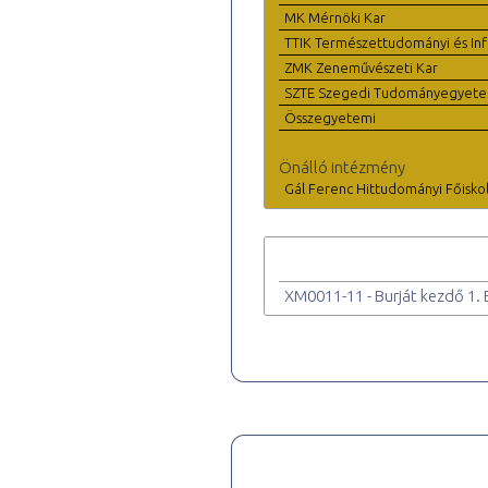
MK Mérnöki Kar
TTIK Természettudományi és Inf
ZMK Zeneművészeti Kar
SZTE Szegedi Tudományegyet
Összegyetemi
Önálló intézmény
Gál Ferenc Hittudományi Főisko
XM0011-11 - Burját kezdő 1.