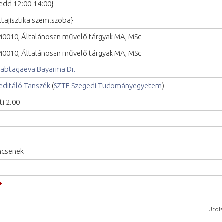
edd 12:00-14:00}
ltajisztika szem.szoba}
0010, Általánosan művelő tárgyak MA, MSc
0010, Általánosan művelő tárgyak MA, MSc
abtagaeva Bayarma Dr.
editáló Tanszék
(
SZTE Szegedi Tudományegyetem
)
ti 2.00
ncsenek
Utols