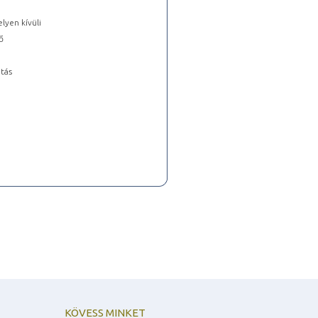
lyen kívüli
ő
tás
KÖVESS MINKET