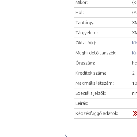
Mikor:
{K
Hol:
{A
Tantárgy:
XM
Tárgyelem:
XM
Oktató(k):
Kh
Meghirdető tanszék:
Kr
Óraszám:
he
Kreditek száma:
2
Maximális létszám:
10
Speciális jelzők:
ni
Leírás:
Képzésfüggő adatok: