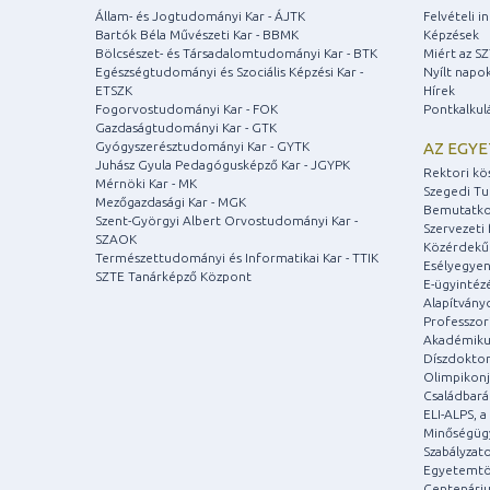
Állam- és Jogtudományi Kar - ÁJTK
Felvételi 
Bartók Béla Művészeti Kar - BBMK
Képzések
Bölcsészet- és Társadalomtudományi Kar - BTK
Miért az S
Egészségtudományi és Szociális Képzési Kar -
Nyílt napo
ETSZK
Hírek
Fogorvostudományi Kar - FOK
Pontkalkul
Gazdaságtudományi Kar - GTK
Gyógyszerésztudományi Kar - GYTK
AZ EGY
Juhász Gyula Pedagógusképző Kar - JGYPK
Rektori kö
Mérnöki Kar - MK
Szegedi T
Mezőgazdasági Kar - MGK
Bemutatko
Szent-Györgyi Albert Orvostudományi Kar -
Szervezeti 
SZAOK
Közérdekű
Természettudományi és Informatikai Kar - TTIK
Esélyegyen
SZTE Tanárképző Központ
E-ügyintéz
Alapítvány
Professzori
Akadémiku
Díszdoktor
Olimpikonj
Családbar
ELI-ALPS, 
Minőségüg
Szabályzat
Egyetemtö
Centenári