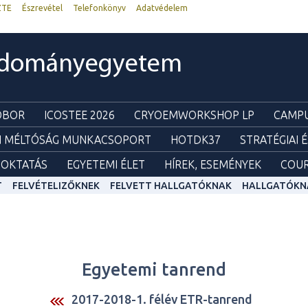
ZTE
Észrevétel
Telefonkönyv
Adatvédelem
udományegyetem
ZOBOR
ICOSTEE 2026
CRYOEMWORKSHOP LP
CAMPU
I MÉLTÓSÁG MUNKACSOPORT
HOTDK37
STRATÉGIAI 
OKTATÁS
EGYETEMI ÉLET
HÍREK, ESEMÉNYEK
COUR
T
FELVÉTELIZŐKNEK
FELVETT HALLGATÓKNAK
HALLGATÓKN
Egyetemi tanrend
2017-2018-1. félév ETR-tanrend