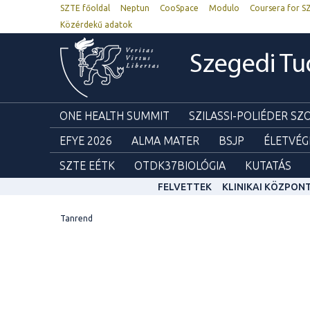
SZTE főoldal
Neptun
CooSpace
Modulo
Coursera for S
Közérdekű adatok
Szegedi T
ONE HEALTH SUMMIT
SZILASSI-POLIÉDER S
EFYE 2026
ALMA MATER
BSJP
ÉLETVÉG
SZTE EÉTK
OTDK37BIOLÓGIA
KUTATÁS
FELVETTEK
KLINIKAI KÖZPON
Tanrend