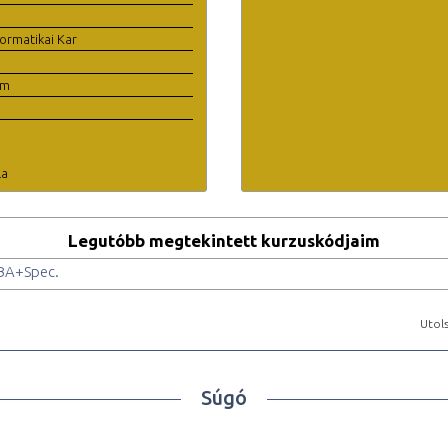
ormatikai Kar
em
la
Legutóbb megtekintett kurzuskódjaim
 BA+Spec.
Utols
Súgó