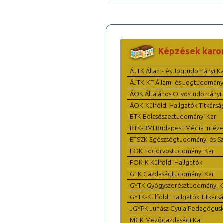
Képzések karo
ÁJTK Állam- és Jogtudományi K
ÁJTK-KT Állam- és Jogtudomány
ÁOK Általános Orvostudományi 
ÁOK-Külföldi Hallgatók Titkársá
BTK Bölcsészettudományi Kar
BTK-BMI Budapest Média Intéze
ETSZK Egészségtudományi és Szo
FOK Fogorvostudományi Kar
FOK-K Külföldi Hallgatók
GTK Gazdaságtudományi Kar
GYTK Gyógyszerésztudományi K
GYTK-Külföldi Hallgatók Titkárs
JGYPK Juhász Gyula Pedagógus
MGK Mezőgazdasági Kar