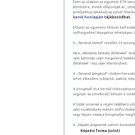
Ezen az oldalon az egyetem ETR tanu
áttöltésre, ennek időpontját az „
Utols
amelyekhez (akikhez) az adott félév
karok honlapján
tájékozódhat.
Először az egyetemi félévet kell kivála
nyílhegyekkel lépegetve lehetséges. Ma
A „
Tanrendi kereső
” mezőbe írt szöveg
Ha a „
Részletes keresési feltételek
” dob
való kattintás után megjelenő listákbó
feltételek
” rész után ellenőrizheti.
A „
Tanrendi böngésző
” részben keresés
lehet elkezdeni (oktatók, szakok, képz
A böngésző és a kereső többoszlopos 
(egyszer az emelkedő, kétszer a csök
A listák sorainak a végén található j
való továbblépés esetén előfordulhat
vagy lépjen vissza a böngészője megfe
A „
Képzési programok szerinti kurzuskód
Képzési forma (szint)