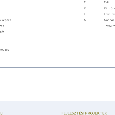
E
Esti
K
Képzőhe
L
Levelez
n képzés
N
Nappali
zés
T
Távokta
pzés
képzés
LI
FEJLESZTÉSI PROJEKTEK