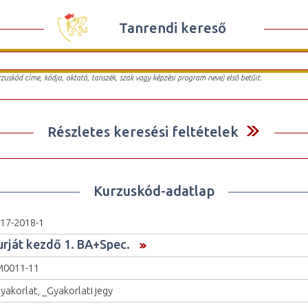
Tanrendi kereső
urzuskód címe, kódja, oktató, tanszék, szak vagy képzési program neve) első betűit.
Részletes keresési feltételek
Kurzuskód-adatlap
17-2018-1
urját kezdő 1. BA+Spec.
M0011-11
yakorlat, _Gyakorlati jegy