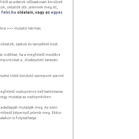
-ből az adatok időszakosan kerülnek
kok, oktatók stb. jelennek meg itt,
a
felvi.hu
oldalain, vagy az
egyes
 jobbra >>> mutató hármas
oktatók, szakok és tanszékek közt.
st indíthat, ha a megfelelő mezőkre
zempontokat a „
Kiválasztott keresési
észést több kiinduló szempont szerint
gfelelő oszlopnévre kell kattintania
lhegy mutatja az oszlopnévben.
s adatlapját mutatják meg. Az ezen
lentkező képernyő jelenik meg. Ekkor
lakon is folytathatja.