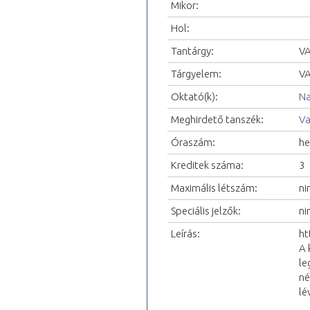
Mikor:
Hol:
Tantárgy:
VA
Tárgyelem:
VA
Oktató(k):
Na
Meghirdető tanszék:
Va
Óraszám:
he
Kreditek száma:
3
Maximális létszám:
ni
Speciális jelzők:
ni
Leírás:
ht
A 
le
né
lé