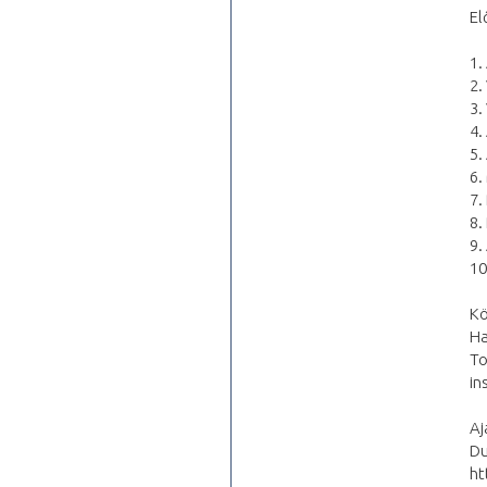
El
1.
2.
3.
4.
5.
6.
7.
8.
9.
10
Kö
Ha
To
in
Aj
Du
ht