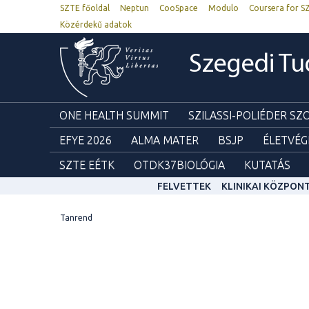
SZTE főoldal
Neptun
CooSpace
Modulo
Coursera for S
Közérdekű adatok
Szegedi T
ONE HEALTH SUMMIT
SZILASSI-POLIÉDER S
EFYE 2026
ALMA MATER
BSJP
ÉLETVÉG
SZTE EÉTK
OTDK37BIOLÓGIA
KUTATÁS
FELVETTEK
KLINIKAI KÖZPON
Tanrend