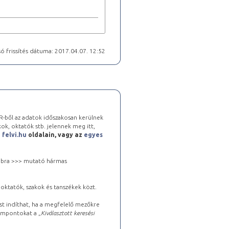
ó frissítés dátuma: 2017.04.07. 12:52
-ből az adatok időszakosan kerülnek
kok, oktatók stb. jelennek meg itt,
a
felvi.hu
oldalain, vagy az
egyes
 jobbra >>> mutató hármas
oktatók, szakok és tanszékek közt.
st indíthat, ha a megfelelő mezőkre
zempontokat a „
Kiválasztott keresési