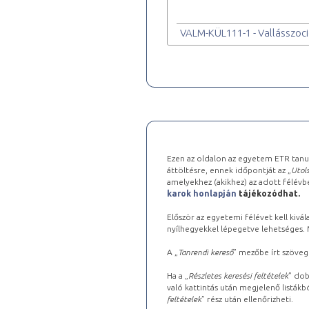
VALM-KÜL111-1 - Vallásszoci
Ezen az oldalon az egyetem ETR tanu
áttöltésre, ennek időpontját az „
Utols
amelyekhez (akikhez) az adott félév
karok honlapján
tájékozódhat.
Először az egyetemi félévet kell kivála
nyílhegyekkel lépegetve lehetséges. Ma
A „
Tanrendi kereső
” mezőbe írt szöveg
Ha a „
Részletes keresési feltételek
” dob
való kattintás után megjelenő listákbó
feltételek
” rész után ellenőrizheti.