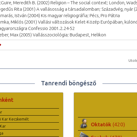
Guire, Meredith B. (2002) Religion – The social context; London, Wad
gedűs Rita (2001) A vallásosság a társadalomban; Századvég, nyár (2
marás, István (2004) Kis magyar religiográfia; Pécs, Pro Pátria
mka, Miklós (2001) Vallási változások Kelet-Közép Európában, különö
gyarországra Confessio 2001.2.24-52
ber, Max (2005) Vallásszociológia; Budapest, Helikon
Utols
Tanrendi böngésző
nként
ar
i Kar Kecskemét
Oktatók
(420)
Kar
ga