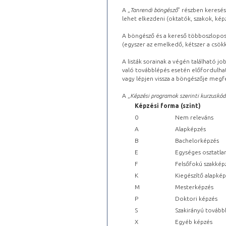
A „
Tanrendi böngésző
” részben keresés
lehet elkezdeni (oktatók, szakok, képz
A böngésző és a kereső többoszlopos 
(egyszer az emelkedő, kétszer a csök
A listák sorainak a végén található j
való továbblépés esetén előfordulhat
vagy lépjen vissza a böngészője megfe
A „
Képzési programok szerinti kurzuskód
Képzési forma (szint)
0
Nem releváns
A
Alapképzés
B
Bachelorképzés
E
Egységes osztatla
F
Felsőfokú szakkép
K
Kiegészítő alapké
M
Mesterképzés
P
Doktori képzés
S
Szakirányú tovább
X
Egyéb képzés