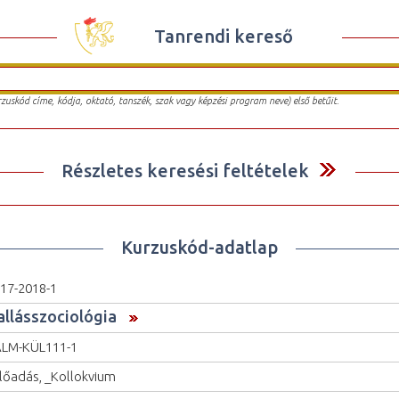
Tanrendi kereső
urzuskód címe, kódja, oktató, tanszék, szak vagy képzési program neve) első betűit.
Részletes keresési feltételek
Kurzuskód-adatlap
17-2018-1
allásszociológia
LM-KÜL111-1
lőadás, _Kollokvium