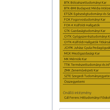
BTK Bölcsészettudományi Kar
BTK-BMI Budapest Média Intéze
ETSZK Egészségtudományi és Szo
FOK Fogorvostudományi Kar
FOK-K Külföldi Hallgatók
GTK Gazdaságtudományi Kar
GYTK Gyógyszerésztudományi K
GYTK-Külföldi Hallgatók Titkárs
JGYPK Juhász Gyula Pedagógus
MGK Mezőgazdasági Kar
MK Mérnöki Kar
TTIK Természettudományi és Inf
ZMK Zeneművészeti Kar
SZTE Szegedi Tudományegyet
Összegyetemi
Önálló intézmény
Gál Ferenc Hittudományi Főisko