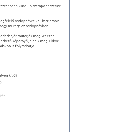
észést több kiinduló szempont szerint
gfelelő oszlopnévre kell kattintania
lhegy mutatja az oszlopnévben.
s adatlapját mutatják meg. Az ezen
lentkező képernyő jelenik meg. Ekkor
lakon is folytathatja.
lyen kívüli
ő
tás