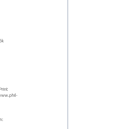
ók
Print
/www.phil-
n: