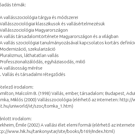
őadás témák:
 A vallásszociológia tárgya és módszerei
 Vallásszociológiai klasszikusok és vallásértelmezésük
 Vallásszociológia Magyarországon
 A vallás társadalomtörténete Magyarországon és a világban
 A vallás szociológiai tanulmányozásával kapcsolatos kortárs definíci
 Modernizáció, szekularizáció
 Pluralizmus, láthatatlan vallás
 Professzionalizálódás, egyháziasodás, miliő
 A vallásosság mérése
. Vallás és társadalmi rétegződés
telező irodalom:
milton, Malcolm B. (1998) Vallás, ember, társadalom; Budapest, Adu
mka, Miklós (2000) Vallásszociológia (elérhető az interneten: http:/
st.hu/uniworld/vt/szoc/tomka_1.htm)
ánlott irodalom:
rkheim, Émile (2002) A vallási élet elemi formái (elérhető az internete
tp://www.hik.hu/tankonyvtar/site/books/b169/index.html)