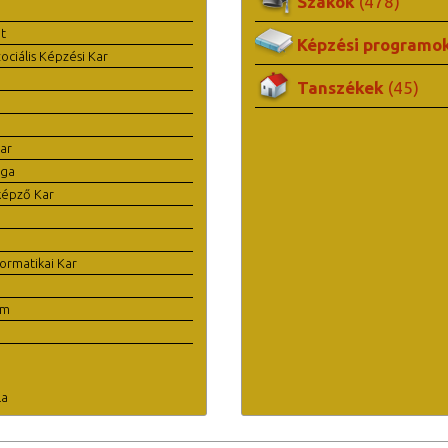
Szakok
(478)
t
Képzési programo
ciális Képzési Kar
Tanszékek
(45)
ar
ága
képző Kar
ormatikai Kar
em
la