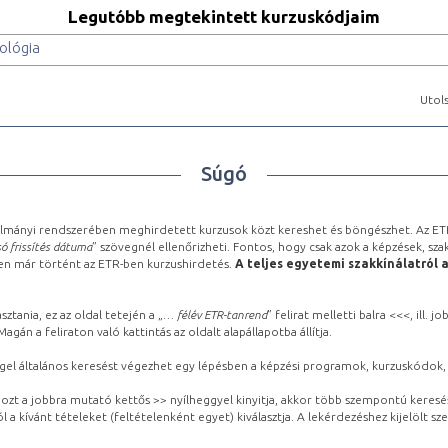
Legutóbb megtekintett kurzuskódjaim
ológia
Utols
Súgó
lmányi rendszerében meghirdetett kurzusok közt kereshet és böngészhet. Az ETR
ó frissítés dátuma
” szövegnél ellenőrizheti. Fontos, hogy csak azok a képzések, sza
ben már történt az ETR-ben kurzushirdetés.
A teljes egyetemi szakkínálatról 
sztania, ez az oldal tetején a „
… félév ETR-tanrend
” felirat melletti balra <<<, ill.
gán a feliraton való kattintás az oldalt alapállapotba állítja.
gel általános keresést végezhet egy lépésben a képzési programok, kurzuskódok, 
ozt a jobbra mutató kettős >> nyílheggyel kinyitja, akkor több szempontú keresé
l a kívánt tételeket (feltételenként egyet) kiválasztja. A lekérdezéshez kijelölt s