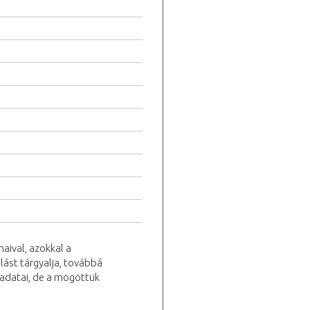
aival, azokkal a
lást tárgyalja, továbbá
 adatai, de a mögöttük