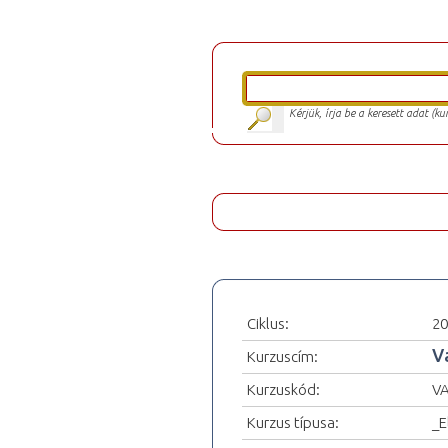
Kérjük, írja be a keresett adat (k
Ciklus:
20
V
Kurzuscím:
Kurzuskód:
VA
Kurzus típusa:
_E