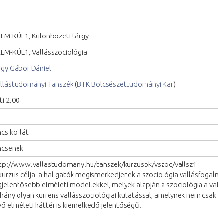
LM-KÜL1, Különbözeti tárgy
LM-KÜL1, Vallásszociológia
gy Gábor Dániel
llástudományi Tanszék
(
BTK Bölcsészettudományi Kar
)
ti 2.00
ncs korlát
ncsenek
tp://www.vallastudomany.hu/tanszek/kurzusok/vszoc/vallsz1
kurzus célja: a hallgatók megismerkedjenek a szociológia vallásfogalm
gjelentősebb elméleti modellekkel, melyek alapján a szociológia a val
hány olyan kurrens vallásszociológiai kutatással, amelynek nem csak
vő elméleti háttér is kiemelkedő jelentőségű.