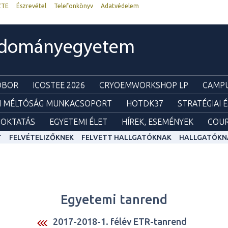
ZTE
Észrevétel
Telefonkönyv
Adatvédelem
udományegyetem
ZOBOR
ICOSTEE 2026
CRYOEMWORKSHOP LP
CAMPU
I MÉLTÓSÁG MUNKACSOPORT
HOTDK37
STRATÉGIAI 
OKTATÁS
EGYETEMI ÉLET
HÍREK, ESEMÉNYEK
COUR
T
FELVÉTELIZŐKNEK
FELVETT HALLGATÓKNAK
HALLGATÓKN
Egyetemi tanrend
2017-2018-1. félév ETR-tanrend