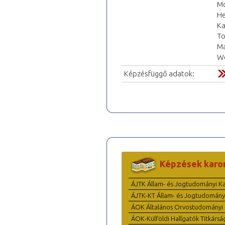
Mc
He
Ka
To
Ma
We
Képzésfüggő adatok:
Képzések karo
ÁJTK Állam- és Jogtudományi K
ÁJTK-KT Állam- és Jogtudomány
ÁOK Általános Orvostudományi 
ÁOK-Külföldi Hallgatók Titkársá