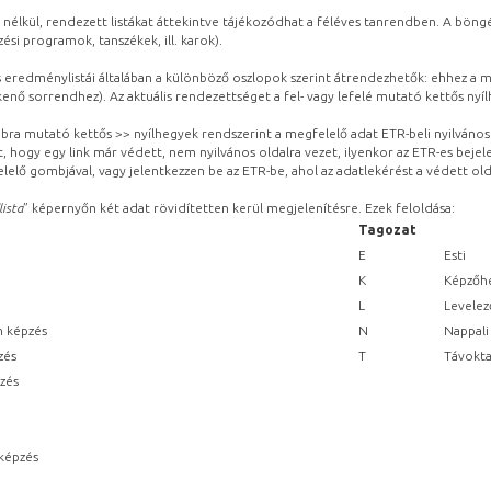
 nélkül, rendezett listákat áttekintve tájékozódhat a féléves tanrendben. A böng
ési programok, tanszékek, ill. karok).
eredménylistái általában a különböző oszlopok szerint átrendezhetők: ehhez a me
kenő sorrendhez). Az aktuális rendezettséget a fel- vagy lefelé mutató kettős nyí
obbra mutató kettős >> nyílhegyek rendszerint a megfelelő adat ETR-beli nyilváno
, hogy egy link már védett, nem nyilvános oldalra vezet, ilyenkor az ETR-es beje
lelő gombjával, vagy jelentkezzen be az ETR-be, ahol az adatlekérést a védett olda
lista
” képernyőn két adat rövidítetten kerül megjelenítésre. Ezek feloldása:
Tagozat
E
Esti
K
Képzőhe
L
Levelez
n képzés
N
Nappali
zés
T
Távokta
pzés
képzés