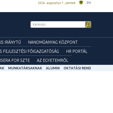
EN
2026. augusztus 7., péntek
S IRÁNYTŰ
NANOMŰANYAG KÖZPONT
ÉS FEJLESZTÉSI FŐIGAZGATÓSÁG
HR PORTÁL
SERA FOR SZTE
AZ EGYETEMRŐL
AK
MUNKATÁRSAKNAK
ALUMNI
OKTATÁSI REND