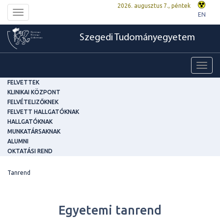
2026. augusztus 7., péntek
Toggle
EN
navigation
Szegedi Tudományegyetem
Toggl
navig
FELVETTEK
KLINIKAI KÖZPONT
FELVÉTELIZŐKNEK
FELVETT HALLGATÓKNAK
HALLGATÓKNAK
MUNKATÁRSAKNAK
ALUMNI
OKTATÁSI REND
Tanrend
Egyetemi tanrend