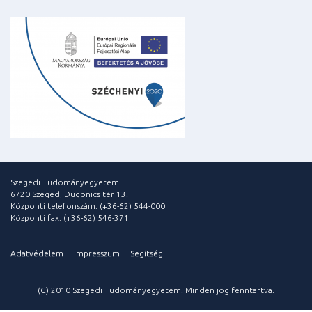
Szegedi Tudományegyetem
6720 Szeged, Dugonics tér 13.
Központi telefonszám: (+36-62) 544-000
Központi fax: (+36-62) 546-371
Adatvédelem
Impresszum
Segítség
(C) 2010 Szegedi Tudományegyetem. Minden jog fenntartva.