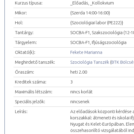
Kurzus típusa:
_Előadás, _Kollokvium
Mikor:
{Szerda 14:00-16:00}
Hol:
{Szociológiai labor (PE222)}
Tantárgy:
SOCBA-F1, Szakszociológia (12-18
Tárgyelem:
SOCBA-F1, Ifjúságszociológia
Oktató(k):
Fekete Marianna
Meghirdető tanszék:
Szociológia Tanszék
(
BTK Bölcsé
Óraszám:
heti 2.00
Kreditek száma:
3
Maximális létszám:
nincs korlát
Speciális jelzők:
nincsenek
Leírás:
Az előadások központi kérdése a c
korszakkal: átmeneti és iskolai i
Nyugat és Kelet-Európában. Ele
összehasonlító vizsgálatából indu