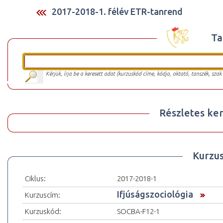
2017-2018-1. félév ETR-tanrend
Ta
Kérjük, írja be a keresett adat (kurzuskód címe, kódja, oktató, tanszék, szak
Részletes ker
Kurzu
Ciklus:
2017-2018-1
Ifjúságszociológia
Kurzuscím:
Kurzuskód:
SOCBA-F12-1