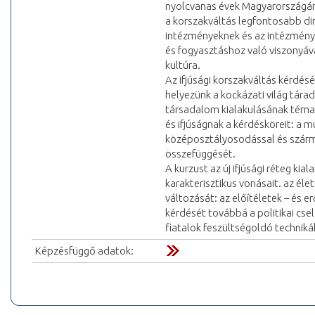
nyolcvanas évek Magyarországán, 
a korszakváltás legfontosabb dim
intézményeknek és az intézménye
és fogyasztáshoz való viszonyáva,
kultúra.
Az ifjúsági korszakváltás kérdés
helyezünk a kockázati világ tárad
társadalom kialakulásának téma
és ifjúságnak a kérdésköreit: a 
középosztályosodással és származ
összefüggését.
A kurzust az új ifjúsági réteg kia
karakterisztikus vonásait. az éle
változását: az előítéletek – és er
kérdését továbbá a politikai csel
fiatalok feszültségoldó techniká
Képzésfüggő adatok: