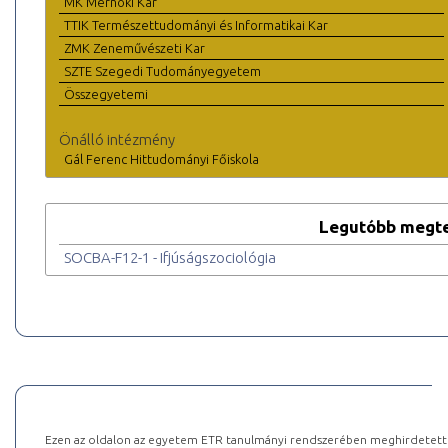
MK Mérnöki Kar
TTIK Természettudományi és Informatikai Kar
ZMK Zeneművészeti Kar
SZTE Szegedi Tudományegyetem
Összegyetemi
Önálló intézmény
Gál Ferenc Hittudományi Főiskola
Legutóbb megte
SOCBA-F12-1 - Ifjúságszociológia
Ezen az oldalon az egyetem ETR tanulmányi rendszerében meghirdetett k