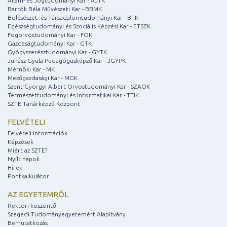
Állam- és Jogtudományi Kar - ÁJTK
Bartók Béla Művészeti Kar - BBMK
Bölcsészet- és Társadalomtudományi Kar - BTK
Egészségtudományi és Szociális Képzési Kar - ETSZK
Fogorvostudományi Kar - FOK
Gazdaságtudományi Kar - GTK
Gyógyszerésztudományi Kar - GYTK
Juhász Gyula Pedagógusképző Kar - JGYPK
Mérnöki Kar - MK
Mezőgazdasági Kar - MGK
Szent-Györgyi Albert Orvostudományi Kar - SZAOK
Természettudományi és Informatikai Kar - TTIK
SZTE Tanárképző Központ
FELVÉTELI
Felvételi információk
Képzések
Miért az SZTE?
Nyílt napok
Hírek
Pontkalkulátor
AZ EGYETEMRŐL
Rektori köszöntő
Szegedi Tudományegyetemért Alapítvány
Bemutatkozás