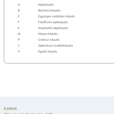
A
Alapképzés
B
Bachelorképzés
E
Egységes osztatlan képzés
F
Felsőfokú szakképzés
K
Kiegészítő alapképzés
M
Mesterképzés
P
Doktori képzés
S
Szakirányú továbbképzés
X
Egyéb képzés
KAROK