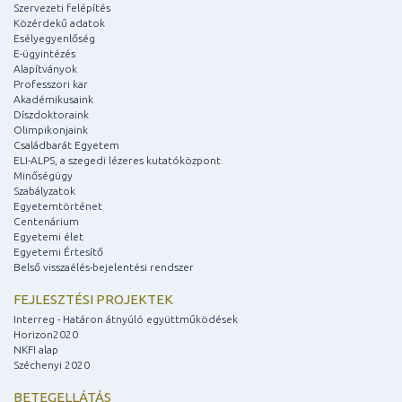
Szervezeti felépítés
Közérdekű adatok
Esélyegyenlőség
E-ügyintézés
Alapítványok
Professzori kar
Akadémikusaink
Díszdoktoraink
Olimpikonjaink
Családbarát Egyetem
ELI-ALPS, a szegedi lézeres kutatóközpont
Minőségügy
Szabályzatok
Egyetemtörténet
Centenárium
Egyetemi élet
Egyetemi Értesítő
Belső visszaélés-bejelentési rendszer
FEJLESZTÉSI PROJEKTEK
Interreg - Határon átnyúló együttműködések
Horizon2020
NKFI alap
Széchenyi 2020
BETEGELLÁTÁS