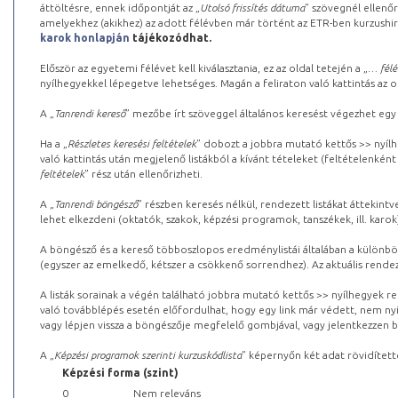
áttöltésre, ennek időpontját az „
Utolsó frissítés dátuma
” szövegnél ellenőr
amelyekhez (akikhez) az adott félévben már történt az ETR-ben kurzushi
karok honlapján
tájékozódhat.
Először az egyetemi félévet kell kiválasztania, ez az oldal tetején a „
… félé
nyílhegyekkel lépegetve lehetséges. Magán a feliraton való kattintás az old
A „
Tanrendi kereső
” mezőbe írt szöveggel általános keresést végezhet egy
Ha a „
Részletes keresési feltételek
” dobozt a jobbra mutató kettős >> nyílh
való kattintás után megjelenő listákból a kívánt tételeket (feltételenként
feltételek
” rész után ellenőrizheti.
A „
Tanrendi böngésző
” részben keresés nélkül, rendezett listákat áttekin
lehet elkezdeni (oktatók, szakok, képzési programok, tanszékek, ill. karok
A böngésző és a kereső többoszlopos eredménylistái általában a különböz
(egyszer az emelkedő, kétszer a csökkenő sorrendhez). Az aktuális rendez
A listák sorainak a végén található jobbra mutató kettős >> nyílhegyek r
való továbblépés esetén előfordulhat, hogy egy link már védett, nem nyi
vagy lépjen vissza a böngészője megfelelő gombjával, vagy jelentkezzen be
A „
Képzési programok szerinti kurzuskódlista
” képernyőn két adat rövidített
Képzési forma (szint)
0
Nem releváns