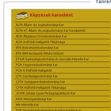
Tanre
Képzések karonként
ÁJTK Állam- és Jogtudományi Kar
ÁJTK-KT Állam- és Jogtudományi Kar Kecskemét
ÁOK Általános Orvostudományi Kar
ÁOK-Külföldi Hallgatók Titkársága
BTK Bölcsészettudományi Kar
BTK-BMI Budapest Média Intézet
ETSZK Egészségtudományi és Szociális Képzési Kar
FOK Fogorvostudományi Kar
FOK-K Külföldi Hallgatók
GTK Gazdaságtudományi Kar
GYTK Gyógyszerésztudományi Kar
GYTK-Külföldi Hallgatók Titkársága
JGYPK Juhász Gyula Pedagógusképző Kar
MGK Mezőgazdasági Kar
MK Mérnöki Kar
TTIK Természettudományi és Informatikai Kar