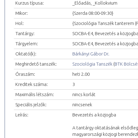
Kurzus típusa:
_Előadás, _Kollokvium
Mikor:
{Szerda 08:00-09:30}
Hol:
{Szociológia Tanszék tanterem (
Tantárgy:
SOCBA-E4, Bevezetés a közjogb
Tárgyelem:
SOCBA-E4, Bevezetés a közjogb
Oktató(k):
Bárkányi Gábor Dr.
Meghirdető tanszék:
Szociológia Tanszék
(
BTK Bölcsé
Óraszám:
heti 2.00
Kreditek száma:
3
Maximális létszám:
nincs korlát
Speciális jelzők:
nincsenek
Leírás:
Bevezetés a közjogba
A tantárgy oktatásának elsődlege
magyarországi közjogi berendez