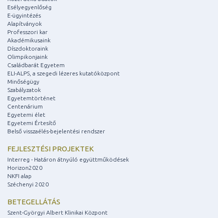
Esélyegyenlőség
E-ügyintézés
Alapítványok
Professzori kar
Akadémikusaink
Díszdoktoraink
Olimpikonjaink
Családbarát Egyetem
ELI-ALPS, a szegedi lézeres kutatóközpont
Minőségügy
Szabályzatok
Egyetemtörténet
Centenárium
Egyetemi élet
Egyetemi Értesítő
Belső visszaélés-bejelentési rendszer
FEJLESZTÉSI PROJEKTEK
Interreg - Határon átnyúló együttműködések
Horizon2020
NKFI alap
Széchenyi 2020
BETEGELLÁTÁS
Szent-Györgyi Albert Klinikai Központ