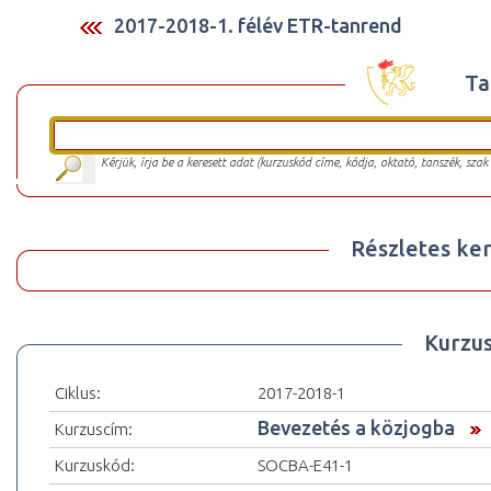
2017-2018-1. félév ETR-tanrend
Ta
Kérjük, írja be a keresett adat (kurzuskód címe, kódja, oktató, tanszék, szak
Részletes ker
Kurzu
Ciklus:
2017-2018-1
Bevezetés a közjogba
Kurzuscím:
Kurzuskód:
SOCBA-E41-1