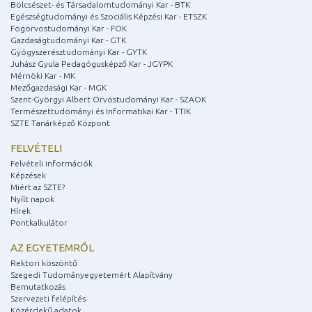
Bölcsészet- és Társadalomtudományi Kar - BTK
Egészségtudományi és Szociális Képzési Kar - ETSZK
Fogorvostudományi Kar - FOK
Gazdaságtudományi Kar - GTK
Gyógyszerésztudományi Kar - GYTK
Juhász Gyula Pedagógusképző Kar - JGYPK
Mérnöki Kar - MK
Mezőgazdasági Kar - MGK
Szent-Györgyi Albert Orvostudományi Kar - SZAOK
Természettudományi és Informatikai Kar - TTIK
SZTE Tanárképző Központ
FELVÉTELI
Felvételi információk
Képzések
Miért az SZTE?
Nyílt napok
Hírek
Pontkalkulátor
AZ EGYETEMRŐL
Rektori köszöntő
Szegedi Tudományegyetemért Alapítvány
Bemutatkozás
Szervezeti felépítés
Közérdekű adatok