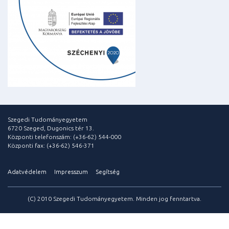
Szegedi Tudományegyetem
6720 Szeged, Dugonics tér 13.
Központi telefonszám: (+36-62) 544-000
Központi fax: (+36-62) 546-371
Adatvédelem
Impresszum
Segítség
(C) 2010 Szegedi Tudományegyetem. Minden jog fenntartva.