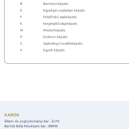
B
Bachelorképzés
E
Egységes osztatlan képzés
F
Felsőfokú szakképzés
K
Kiegészítő alapképzés
M
Mesterképzés
P
Doktori képzés
S
Szakirányú továbbképzés
X
Egyéb képzés
KAROK
Állam- és Jogtudományi Kar - ÁJTK
Bartók Béla Művészeti Kar - BBMK