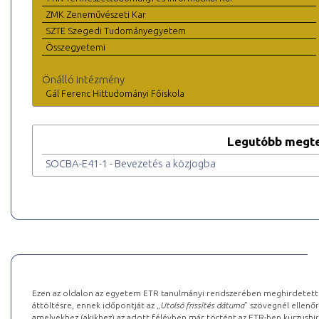
ZMK Zeneművészeti Kar
SZTE Szegedi Tudományegyetem
Összegyetemi
Önálló intézmény
Gál Ferenc Hittudományi Főiskola
Legutóbb megte
SOCBA-E41-1 - Bevezetés a közjogba
Ezen az oldalon az egyetem ETR tanulmányi rendszerében meghirdetett k
áttöltésre, ennek időpontját az „
Utolsó frissítés dátuma
” szövegnél ellenőr
amelyekhez (akikhez) az adott félévben már történt az ETR-ben kurzushi