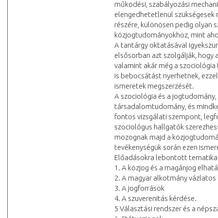
működési, szabályozási mechaniz
elengedhetetlenül szükségesek 
részére, különösen pedig olyan sz
közjogtudományokhoz, mint ahog
A tantárgy oktatásával igyekszü
elsősorban azt szolgálják, hogy a
valamint akár még a szociológ
is bebocsátást nyerhetnek, ezzel
ismeretek megszerzését.
A szociológia és a jogtudomány,
társadalomtudomány, és mindke
fontos vizsgálati szempont, legf
szociológus hallgatók szerezhe
mozognak majd a közjogtudományo
tevékenységük során ezen ismer
Előadásokra lebontott tematika
1. A közjog és a magánjog elhat
2. A magyar alkotmány vázlatos 
3. A jogforrások
4. A szuverenitás kérdése.
5 Választási rendszer és a néps