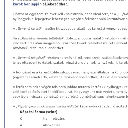
karok honlapján
tájékozódhat.
Először az egyetemi félévet kell kiválasztania, ez az oldal tetején a „
… félé
nyílhegyekkel lépegetve lehetséges. Magán a feliraton való kattintás az old
A „
Tanrendi kereső
” mezőbe írt szöveggel általános keresést végezhet egy
Ha a „
Részletes keresési feltételek
” dobozt a jobbra mutató kettős >> nyílh
való kattintás után megjelenő listákból a kívánt tételeket (feltételenként
feltételek
” rész után ellenőrizheti.
A „
Tanrendi böngésző
” részben keresés nélkül, rendezett listákat áttekin
lehet elkezdeni (oktatók, szakok, képzési programok, tanszékek, ill. karok
A böngésző és a kereső többoszlopos eredménylistái általában a különböz
(egyszer az emelkedő, kétszer a csökkenő sorrendhez). Az aktuális rendez
A listák sorainak a végén található jobbra mutató kettős >> nyílhegyek r
való továbblépés esetén előfordulhat, hogy egy link már védett, nem nyi
vagy lépjen vissza a böngészője megfelelő gombjával, vagy jelentkezzen be
A „
Képzési programok szerinti kurzuskódlista
” képernyőn két adat rövidített
Képzési forma (szint)
0
Nem releváns
A
Alapképzés