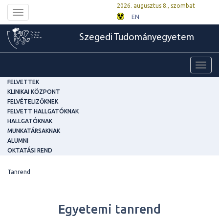
2026. augusztus 8., szombat
Toggle
EN
navigation
Szegedi Tudományegyetem
Toggl
navig
FELVETTEK
KLINIKAI KÖZPONT
FELVÉTELIZŐKNEK
FELVETT HALLGATÓKNAK
HALLGATÓKNAK
MUNKATÁRSAKNAK
ALUMNI
OKTATÁSI REND
Tanrend
Egyetemi tanrend