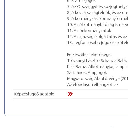
6. Státuszjogok
7. Az Országgyűlés közjogi hely
8. A köztársasági elnök, és az
9. A kormányzás, kormányformák
10. Az Alkotmánybíróság ismérv
11. Az önkormányzatok
12. Az igazságszolgáltatás és a
13. Legfontosabb jogok és köte
Felkészülés lehetősége:
Trócsányi László - Schanda Balá
Kiss Barna: Alkotmányjogi alapi
Sári János: Alapjogok
Magyarország Alaptörvénye (2011.
Az előadáson elhangzottak
Képzésfüggő adatok: