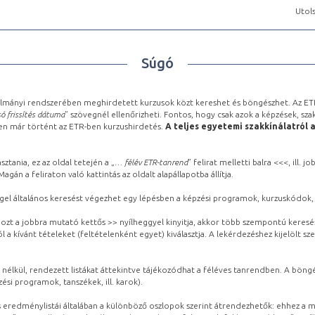
Utols
Súgó
lmányi rendszerében meghirdetett kurzusok közt kereshet és böngészhet. Az ETR
ó frissítés dátuma
” szövegnél ellenőrizheti. Fontos, hogy csak azok a képzések, sza
ben már történt az ETR-ben kurzushirdetés.
A teljes egyetemi szakkínálatról 
sztania, ez az oldal tetején a „
… félév ETR-tanrend
” felirat melletti balra <<<, ill.
gán a feliraton való kattintás az oldalt alapállapotba állítja.
gel általános keresést végezhet egy lépésben a képzési programok, kurzuskódok, 
ozt a jobbra mutató kettős >> nyílheggyel kinyitja, akkor több szempontú keresé
l a kívánt tételeket (feltételenként egyet) kiválasztja. A lekérdezéshez kijelölt s
 nélkül, rendezett listákat áttekintve tájékozódhat a féléves tanrendben. A böng
ési programok, tanszékek, ill. karok).
eredménylistái általában a különböző oszlopok szerint átrendezhetők: ehhez a me