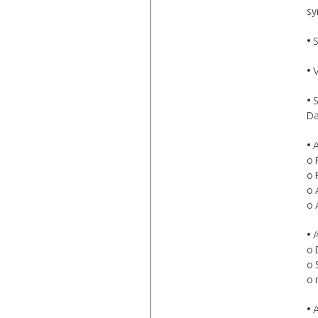
sy
• 
• 
• 
Da
• 
o 
o 
o 
o 
• 
o 
o 
o 
• 