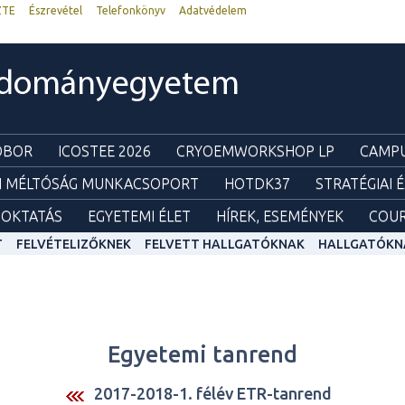
ZTE
Észrevétel
Telefonkönyv
Adatvédelem
udományegyetem
ZOBOR
ICOSTEE 2026
CRYOEMWORKSHOP LP
CAMPU
I MÉLTÓSÁG MUNKACSOPORT
HOTDK37
STRATÉGIAI 
OKTATÁS
EGYETEMI ÉLET
HÍREK, ESEMÉNYEK
COUR
T
FELVÉTELIZŐKNEK
FELVETT HALLGATÓKNAK
HALLGATÓKN
Egyetemi tanrend
2017-2018-1. félév ETR-tanrend