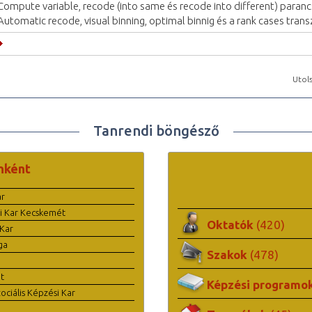
Compute variable, recode (into same és recode into different) paran
Automatic recode, visual binning, optimal binnig és a rank cases tran
Utols
Tanrendi böngésző
nként
ar
i Kar Kecskemét
Oktatók
(420)
Kar
ga
Szakok
(478)
t
Képzési programo
ciális Képzési Kar