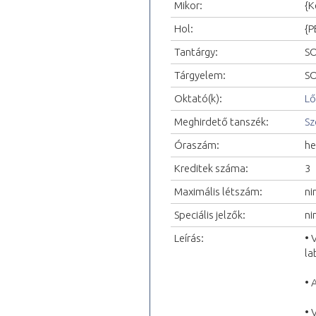
Mikor:
{K
Hol:
{P
Tantárgy:
SO
Tárgyelem:
SO
Oktató(k):
Lő
Meghirdető tanszék:
Sz
Óraszám:
he
Kreditek száma:
3
Maximális létszám:
ni
Speciális jelzők:
ni
Leírás:
• 
la
• 
• 