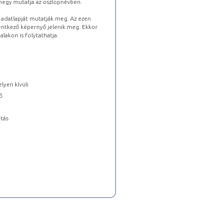
lhegy mutatja az oszlopnévben.
s adatlapját mutatják meg. Az ezen
lentkező képernyő jelenik meg. Ekkor
lakon is folytathatja.
lyen kívüli
ő
tás