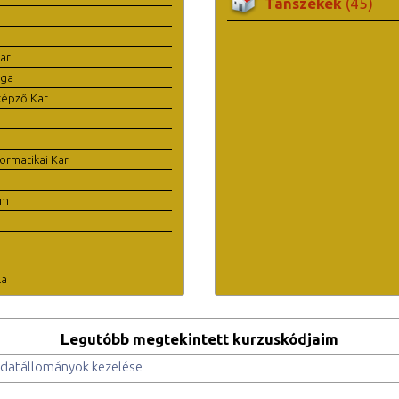
Tanszékek
(45)
ar
ága
képző Kar
ormatikai Kar
em
la
Legutóbb megtekintett kurzuskódjaim
 adatállományok kezelése