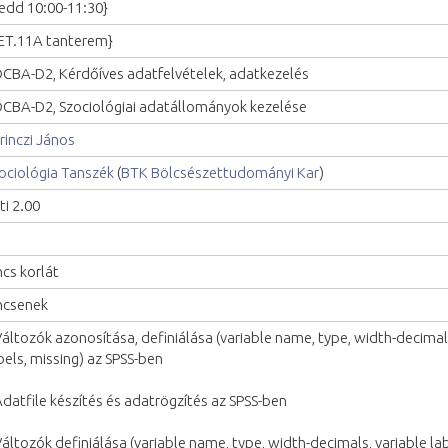
edd 10:00-11:30}
ET.11A tanterem}
CBA-D2, Kérdőíves adatfelvételek, adatkezelés
CBA-D2, Szociológiai adatállományok kezelése
rinczi János
ociológia Tanszék
(
BTK Bölcsészettudományi Kar
)
ti 2.00
ncs korlát
ncsenek
Változók azonosítása, definiálása (variable name, type, width-decimals
bels, missing) az SPSS-ben
Adatfile készítés és adatrögzítés az SPSS-ben
Változók definiálása (variable name, type, width-decimals, variable lab