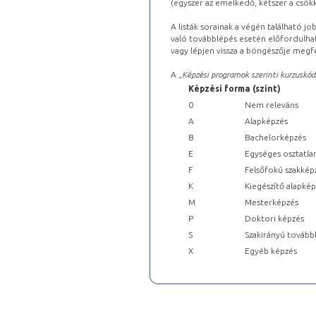
(egyszer az emelkedő, kétszer a csök
A listák sorainak a végén található j
való továbblépés esetén előfordulhat
vagy lépjen vissza a böngészője megfe
A „
Képzési programok szerinti kurzuskód
Képzési forma (szint)
0
Nem releváns
A
Alapképzés
B
Bachelorképzés
E
Egységes osztatla
F
Felsőfokú szakkép
K
Kiegészítő alapké
M
Mesterképzés
P
Doktori képzés
S
Szakirányú tovább
X
Egyéb képzés