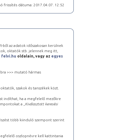
ó frissítés dátuma: 2017.04.07. 12:52
-ből az adatok időszakosan kerülnek
kok, oktatók stb. jelennek meg itt,
a
felvi.hu
oldalain, vagy az
egyes
 jobbra >>> mutató hármas
oktatók, szakok és tanszékek közt.
st indíthat, ha a megfelelő mezőkre
zempontokat a „
Kiválasztott keresési
észést több kiinduló szempont szerint
gfelelő oszlopnévre kell kattintania