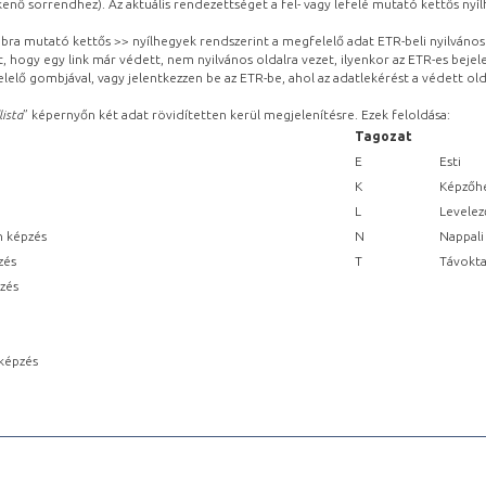
kenő sorrendhez). Az aktuális rendezettséget a fel- vagy lefelé mutató kettős nyí
obbra mutató kettős >> nyílhegyek rendszerint a megfelelő adat ETR-beli nyilváno
, hogy egy link már védett, nem nyilvános oldalra vezet, ilyenkor az ETR-es beje
lelő gombjával, vagy jelentkezzen be az ETR-be, ahol az adatlekérést a védett olda
lista
” képernyőn két adat rövidítetten kerül megjelenítésre. Ezek feloldása:
Tagozat
E
Esti
K
Képzőhe
L
Levelez
n képzés
N
Nappali
zés
T
Távokta
pzés
képzés