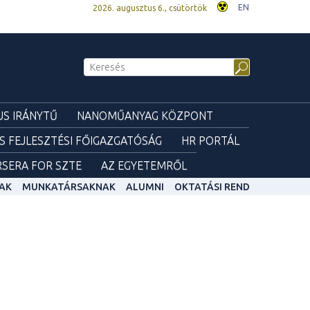
EN
2026. augusztus 6., csütörtök
S IRÁNYTŰ
NANOMŰANYAG KÖZPONT
ÉS FEJLESZTÉSI FŐIGAZGATÓSÁG
HR PORTÁL
SERA FOR SZTE
AZ EGYETEMRŐL
AK
MUNKATÁRSAKNAK
ALUMNI
OKTATÁSI REND