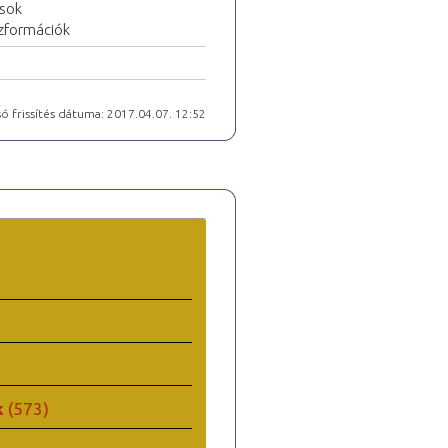
csok
szformációk
ó frissítés dátuma: 2017.04.07. 12:52
k
(573)