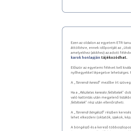
Ezen az oldalon az egyetem ETR tanu
áttöltésre, ennek időpontját az „
Utols
amelyekhez (akikhez) az adott félév
karok honlapján
tájékozódhat.
Először az egyetemi félévet kell kivála
nyílhegyekkel lépegetve lehetséges. Ma
A „
Tanrendi kereső
” mezőbe írt szöveg
Ha a „
Részletes keresési feltételek
” dob
való kattintás után megjelenő listákbó
feltételek
” rész után ellenőrizheti.
A „
Tanrendi böngésző
” részben keresés
lehet elkezdeni (oktatók, szakok, képz
A böngésző és a kereső többoszlopos 