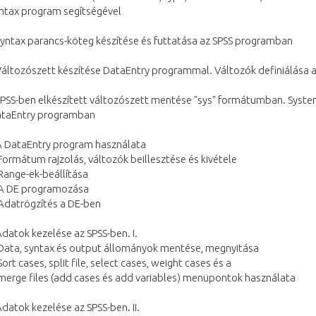
ntax program segítségével
Syntax parancs-köteg készítése és futtatása az SPSS programban
Változószett készítése DataEntry programmal. Változók definiálása 
SPSS-ben elkészített változószett mentése "sys" formátumban. Syste
taEntry programban
A DataEntry program használata
Formátum rajzolás, változók beillesztése és kivétele
Range-ek-beállítása
A DE programozása
Adatrögzítés a DE-ben
Adatok kezelése az SPSS-ben. I.
Data, syntax és output állományok mentése, megnyitása
Sort cases, split file, select cases, weight cases és a
merge files (add cases és add variables) menüpontok használata
Adatok kezelése az SPSS-ben. II.