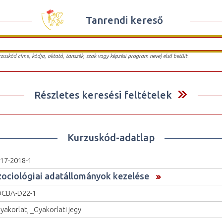
Tanrendi kereső
urzuskód címe, kódja, oktató, tanszék, szak vagy képzési program neve) első betűit.
Részletes keresési feltételek
Kurzuskód-adatlap
17-2018-1
zociológiai adatállományok kezelése
OCBA-D22-1
yakorlat, _Gyakorlati jegy