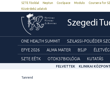
SZTE főoldal
Neptun
CooSpace
Modulo
Coursera for S
Közérdekű adatok
Szegedi T
ONE HEALTH SUMMIT
SZILASSI-POLIÉDER S
EFYE 2026
ALMA MATER
BSJP
ÉLETVÉG
SZTE EÉTK
OTDK37BIOLÓGIA
KUTATÁS
FELVETTEK
KLINIKAI KÖZPON
Tanrend