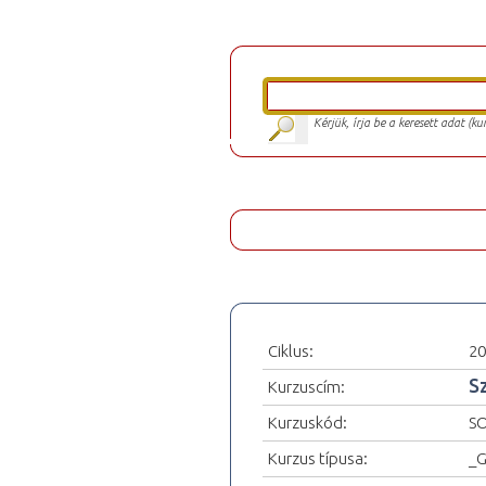
Kérjük, írja be a keresett adat (k
Ciklus:
20
S
Kurzuscím:
Kurzuskód:
S
Kurzus típusa:
_G