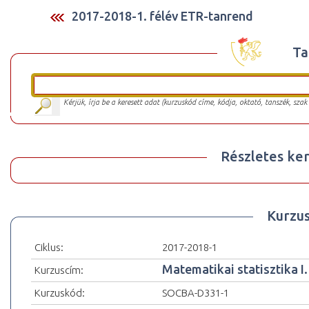
2017-2018-1. félév ETR-tanrend
Ta
Kérjük, írja be a keresett adat (kurzuskód címe, kódja, oktató, tanszék, szak
Részletes ker
Kurzu
Ciklus:
2017-2018-1
Matematikai statisztika I.
Kurzuscím:
Kurzuskód:
SOCBA-D331-1