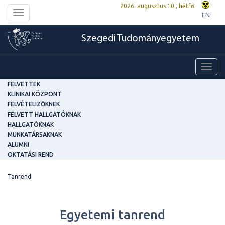
2026. augusztus 10., hétfő
Toggle
EN
navigation
Szegedi Tudományegyetem
Toggl
navig
FELVETTEK
KLINIKAI KÖZPONT
FELVÉTELIZŐKNEK
FELVETT HALLGATÓKNAK
HALLGATÓKNAK
MUNKATÁRSAKNAK
ALUMNI
OKTATÁSI REND
Tanrend
Egyetemi tanrend