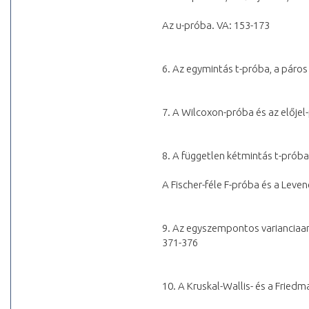
Az u-próba. VA: 153-173
6. Az egymintás t-próba, a páros
7. A Wilcoxon-próba és az előjel
8. A független kétmintás t-prób
A Fischer-féle F-próba és a Leve
9. Az egyszempontos varianciaana
371-376
10. A Kruskal-Wallis- és a Fried