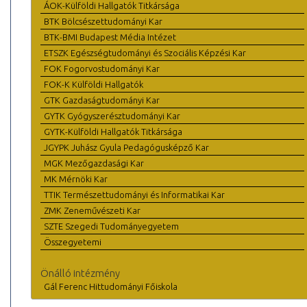
ÁOK-Külföldi Hallgatók Titkársága
BTK Bölcsészettudományi Kar
BTK-BMI Budapest Média Intézet
ETSZK Egészségtudományi és Szociális Képzési Kar
FOK Fogorvostudományi Kar
FOK-K Külföldi Hallgatók
GTK Gazdaságtudományi Kar
GYTK Gyógyszerésztudományi Kar
GYTK-Külföldi Hallgatók Titkársága
JGYPK Juhász Gyula Pedagógusképző Kar
MGK Mezőgazdasági Kar
MK Mérnöki Kar
TTIK Természettudományi és Informatikai Kar
ZMK Zeneművészeti Kar
SZTE Szegedi Tudományegyetem
Összegyetemi
Önálló intézmény
Gál Ferenc Hittudományi Főiskola