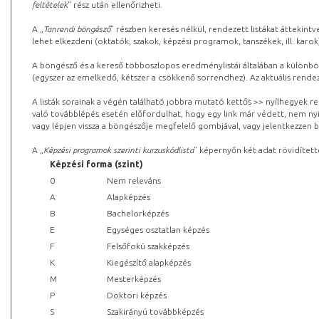
feltételek
” rész után ellenőrizheti.
A „
Tanrendi böngésző
” részben keresés nélkül, rendezett listákat áttekin
lehet elkezdeni (oktatók, szakok, képzési programok, tanszékek, ill. karok
A böngésző és a kereső többoszlopos eredménylistái általában a különböz
(egyszer az emelkedő, kétszer a csökkenő sorrendhez). Az aktuális rendez
A listák sorainak a végén található jobbra mutató kettős >> nyílhegyek r
való továbblépés esetén előfordulhat, hogy egy link már védett, nem nyi
vagy lépjen vissza a böngészője megfelelő gombjával, vagy jelentkezzen be
A „
Képzési programok szerinti kurzuskódlista
” képernyőn két adat rövidített
Képzési forma (szint)
0
Nem releváns
A
Alapképzés
B
Bachelorképzés
E
Egységes osztatlan képzés
F
Felsőfokú szakképzés
K
Kiegészítő alapképzés
M
Mesterképzés
P
Doktori képzés
S
Szakirányú továbbképzés