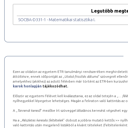
Legutóbb megte
SOCBA-D331-1 - Matematikai statisztika I.
Ezen az oldalon az egyetem ETR tanulmányi rendszerében meghirdetett k
áttöltésre, ennek időpontját az „
Utolsó frissítés dátuma
” szövegnél ellenőr
amelyekhez (akikhez) az adott félévben már történt az ETR-ben kurzushi
karok honlapján
tájékozódhat.
Először az egyetemi félévet kell kiválasztania, ez az oldal tetején a „
… félé
nyílhegyekkel lépegetve lehetséges. Magán a feliraton való kattintás az old
A „
Tanrendi kereső
” mezőbe írt szöveggel általános keresést végezhet egy
Ha a „
Részletes keresési feltételek
” dobozt a jobbra mutató kettős >> nyílh
való kattintás után megjelenő listákból a kívánt tételeket (feltételenként