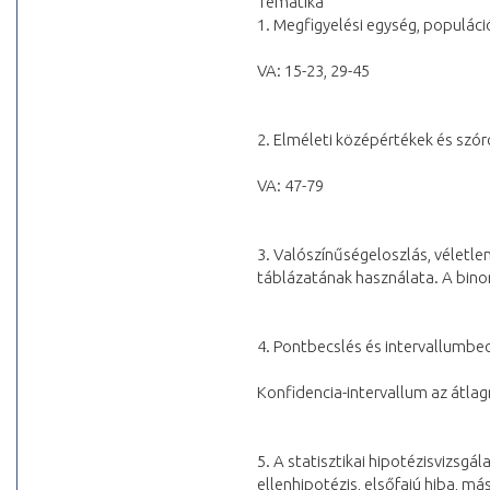
Tematika
1. Megfigyelési egység, populáció
VA: 15-23, 29-45
2. Elméleti középértékek és szó
VA: 47-79
3. Valószínűségeloszlás, véletle
táblázatának használata. A binom
4. Pontbecslés és intervallumbec
Konfidencia-intervallum az átlag
5. A statisztikai hipotézisvizsgál
ellenhipotézis, elsőfajú hiba, má