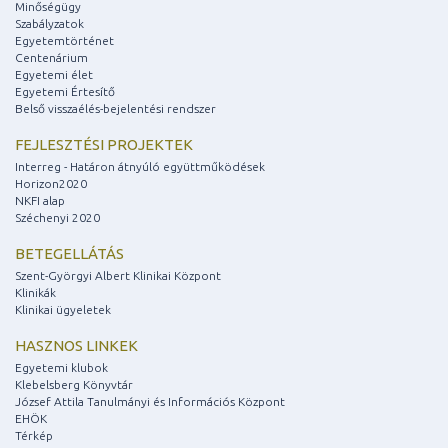
Minőségügy
Szabályzatok
Egyetemtörténet
Centenárium
Egyetemi élet
Egyetemi Értesítő
Belső visszaélés-bejelentési rendszer
FEJLESZTÉSI PROJEKTEK
Interreg - Határon átnyúló együttműködések
Horizon2020
NKFI alap
Széchenyi 2020
BETEGELLÁTÁS
Szent-Györgyi Albert Klinikai Központ
Klinikák
Klinikai ügyeletek
HASZNOS LINKEK
Egyetemi klubok
Klebelsberg Könyvtár
József Attila Tanulmányi és Információs Központ
EHÖK
Térkép