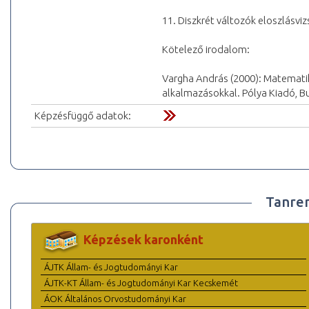
11. Diszkrét változók eloszlásvi
Kötelező irodalom:
Vargha András (2000): Matematikai
alkalmazásokkal. Pólya Kiadó, B
Képzésfüggő adatok:
Tanre
Képzések karonként
ÁJTK Állam- és Jogtudományi Kar
ÁJTK-KT Állam- és Jogtudományi Kar Kecskemét
ÁOK Általános Orvostudományi Kar