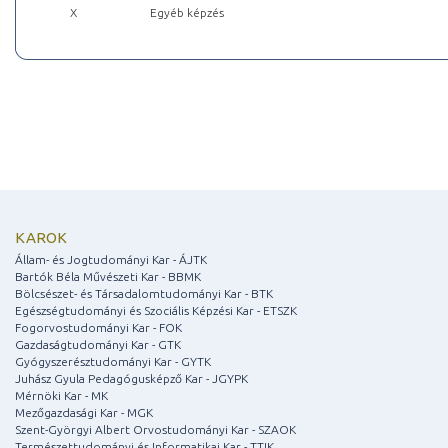
X
Egyéb képzés
KAROK
Állam- és Jogtudományi Kar - ÁJTK
Bartók Béla Művészeti Kar - BBMK
Bölcsészet- és Társadalomtudományi Kar - BTK
Egészségtudományi és Szociális Képzési Kar - ETSZK
Fogorvostudományi Kar - FOK
Gazdaságtudományi Kar - GTK
Gyógyszerésztudományi Kar - GYTK
Juhász Gyula Pedagógusképző Kar - JGYPK
Mérnöki Kar - MK
Mezőgazdasági Kar - MGK
Szent-Györgyi Albert Orvostudományi Kar - SZAOK
Természettudományi és Informatikai Kar - TTIK