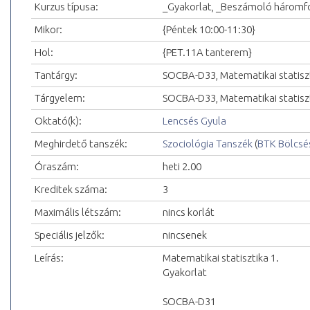
Kurzus típusa:
_Gyakorlat, _Beszámoló háromf
Mikor:
{Péntek 10:00-11:30}
Hol:
{PET.11A tanterem}
Tantárgy:
SOCBA-D33, Matematikai statisz
Tárgyelem:
SOCBA-D33, Matematikai statiszti
Oktató(k):
Lencsés Gyula
Meghirdető tanszék:
Szociológia Tanszék
(
BTK Bölcsé
Óraszám:
heti 2.00
Kreditek száma:
3
Maximális létszám:
nincs korlát
Speciális jelzők:
nincsenek
Leírás:
Matematikai statisztika 1.
Gyakorlat
SOCBA-D31