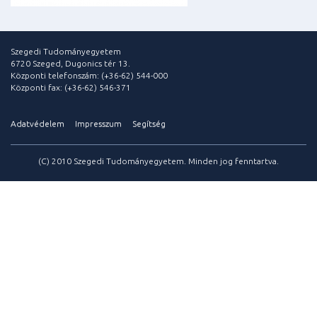
Szegedi Tudományegyetem
6720 Szeged, Dugonics tér 13.
Központi telefonszám: (+36-62) 544-000
Központi fax: (+36-62) 546-371
Adatvédelem
Impresszum
Segítség
(C) 2010 Szegedi Tudományegyetem. Minden jog fenntartva.