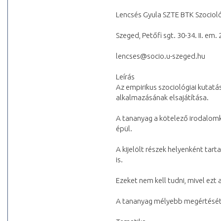
Lencsés Gyula SZTE BTK Szociol
Szeged, Petőfi sgt. 30-34. II. em.
lencses@socio.u-szeged.hu
Leírás
Az empirikus szociológiai kutat
alkalmazásának elsajátítása.
A tananyag a kötelező irodalomk
épül.
A kijelölt részek helyenként ta
is.
Ezeket nem kell tudni, mivel ezt
A tananyag mélyebb megértését 