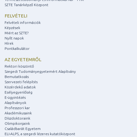
SZTE Tanárképző Központ
FELVÉTELI
Felvételi információk
Képzések
Miért az SZTE?
Nyílt napok
Hírek
Pontkalkulátor
AZ EGYETEMRŐL
Rektori köszöntő
Szegedi Tudományegyetemért Alapítvány
Bemutatkozás
Szervezeti felépítés
Közérdekű adatok
Esélyegyenlőség
E-ügyintézés
Alapítványok
Professzori kar
Akadémikusaink
Díszdoktoraink
Olimpikonjaink
Családbarát Egyetem
ELI-ALPS, a szegedi lézeres kutatóközpont