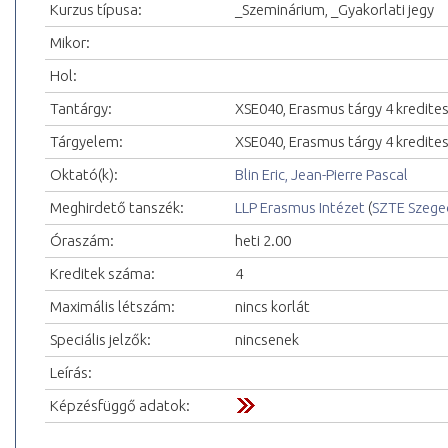
Kurzus típusa:
_Szeminárium, _Gyakorlati jegy
Mikor:
Hol:
Tantárgy:
XSE040, Erasmus tárgy 4 kredite
Tárgyelem:
XSE040, Erasmus tárgy 4 kredite
Oktató(k):
Blin Eric, Jean-Pierre Pascal
Meghirdető tanszék:
LLP Erasmus Intézet
(
SZTE Szeg
Óraszám:
heti 2.00
Kreditek száma:
4
Maximális létszám:
nincs korlát
Speciális jelzők:
nincsenek
Leírás:
Képzésfüggő adatok: