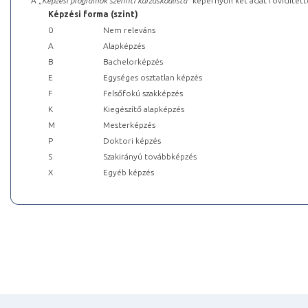
A „
Képzési programok szerinti kurzuskódlista
” képernyőn két adat rövidített
Képzési forma (szint)
0
Nem releváns
A
Alapképzés
B
Bachelorképzés
E
Egységes osztatlan képzés
F
Felsőfokú szakképzés
K
Kiegészítő alapképzés
M
Mesterképzés
P
Doktori képzés
S
Szakirányú továbbképzés
X
Egyéb képzés