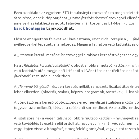
Ezen az oldalon az egyetem ETR tanulmányi rendszerében meghirdetett k
áttöltésre, ennek időpontját az „
Utolsó frissítés dátuma
” szövegnél ellenőr
amelyekhez (akikhez) az adott félévben már történt az ETR-ben kurzushi
karok honlapján
tájékozódhat.
Először az egyetemi félévet kell kiválasztania, ez az oldal tetején a „
… félé
nyílhegyekkel lépegetve lehetséges. Magán a feliraton való kattintás az old
A „
Tanrendi kereső
” mezőbe írt szöveggel általános keresést végezhet egy
Ha a „
Részletes keresési feltételek
” dobozt a jobbra mutató kettős >> nyílh
való kattintás után megjelenő listákból a kívánt tételeket (feltételenként
feltételek
” rész után ellenőrizheti.
A „
Tanrendi böngésző
” részben keresés nélkül, rendezett listákat áttekin
lehet elkezdeni (oktatók, szakok, képzési programok, tanszékek, ill. karok
A böngésző és a kereső többoszlopos eredménylistái általában a különböz
(egyszer az emelkedő, kétszer a csökkenő sorrendhez). Az aktuális rendez
A listák sorainak a végén található jobbra mutató kettős >> nyílhegyek r
való továbblépés esetén előfordulhat, hogy egy link már védett, nem nyi
vagy lépjen vissza a böngészője megfelelő gombjával, vagy jelentkezzen be