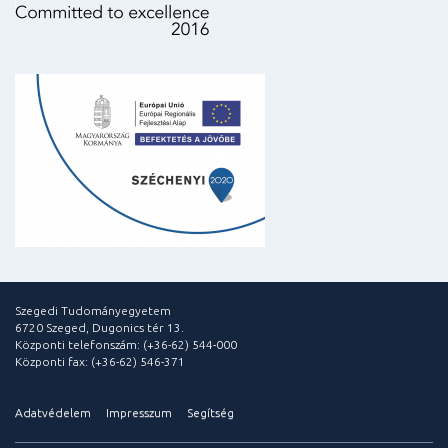
Szegedi Tudományegyetem
6720 Szeged, Dugonics tér 13.
Központi telefonszám: (+36-62) 544-000
Központi fax: (+36-62) 546-371
Adatvédelem
Impresszum
Segítség