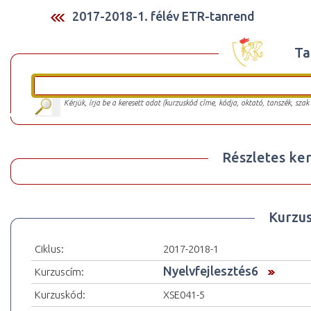
2017-2018-1. félév ETR-tanrend
Ta
Kérjük, írja be a keresett adat (kurzuskód címe, kódja, oktató, tanszék, szak
Részletes ker
Kurzu
Ciklus:
2017-2018-1
Nyelvfejlesztés6
Kurzuscím:
Kurzuskód:
XSE041-5