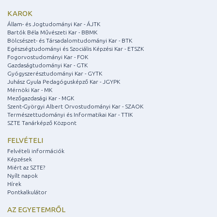
KAROK
Állam- és Jogtudományi Kar - ÁJTK
Bartók Béla Művészeti Kar - BBMK
Bölcsészet- és Társadalomtudományi Kar - BTK
Egészségtudományi és Szociális Képzési Kar - ETSZK
Fogorvostudományi Kar - FOK
Gazdaságtudományi Kar - GTK
Gyógyszerésztudományi Kar - GYTK
Juhász Gyula Pedagógusképző Kar - JGYPK
Mérnöki Kar - MK
Mezőgazdasági Kar - MGK
Szent-Györgyi Albert Orvostudományi Kar - SZAOK
Természettudományi és Informatikai Kar - TTIK
SZTE Tanárképző Központ
FELVÉTELI
Felvételi információk
Képzések
Miért az SZTE?
Nyílt napok
Hírek
Pontkalkulátor
AZ EGYETEMRŐL