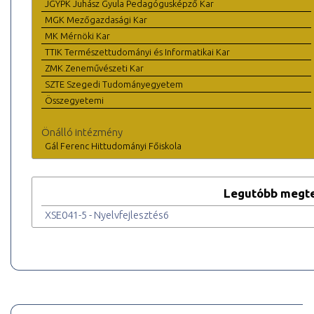
JGYPK Juhász Gyula Pedagógusképző Kar
MGK Mezőgazdasági Kar
MK Mérnöki Kar
TTIK Természettudományi és Informatikai Kar
ZMK Zeneművészeti Kar
SZTE Szegedi Tudományegyetem
Összegyetemi
Önálló intézmény
Gál Ferenc Hittudományi Főiskola
Legutóbb megte
XSE041-5 - Nyelvfejlesztés6