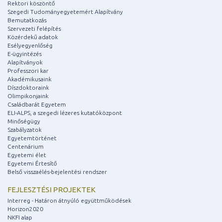
Rektori köszöntő
Szegedi Tudományegyetemért Alapítvány
Bemutatkozás
Szervezeti felépítés
Közérdekű adatok
Esélyegyenlőség
E-ügyintézés
Alapítványok
Professzori kar
Akadémikusaink
Díszdoktoraink
Olimpikonjaink
Családbarát Egyetem
ELI-ALPS, a szegedi lézeres kutatóközpont
Minőségügy
Szabályzatok
Egyetemtörténet
Centenárium
Egyetemi élet
Egyetemi Értesítő
Belső visszaélés-bejelentési rendszer
FEJLESZTÉSI PROJEKTEK
Interreg - Határon átnyúló együttműködések
Horizon2020
NKFI alap