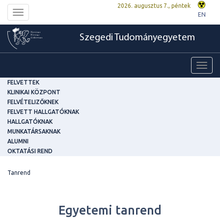
2026. augusztus 7., péntek
Toggle
EN
navigation
Szegedi Tudományegyetem
Toggl
navig
FELVETTEK
KLINIKAI KÖZPONT
FELVÉTELIZŐKNEK
FELVETT HALLGATÓKNAK
HALLGATÓKNAK
MUNKATÁRSAKNAK
ALUMNI
OKTATÁSI REND
Tanrend
Egyetemi tanrend