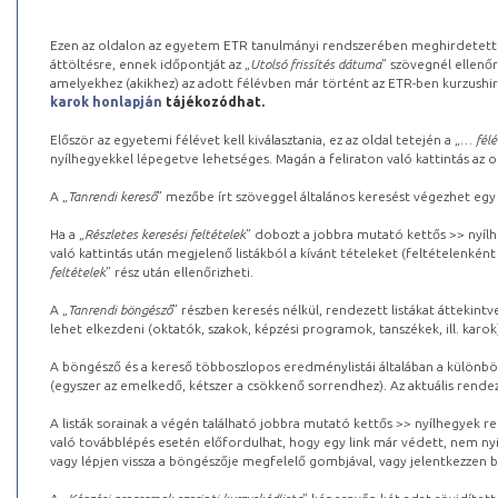
Ezen az oldalon az egyetem ETR tanulmányi rendszerében meghirdetett k
áttöltésre, ennek időpontját az „
Utolsó frissítés dátuma
” szövegnél ellenőr
amelyekhez (akikhez) az adott félévben már történt az ETR-ben kurzushi
karok honlapján
tájékozódhat.
Először az egyetemi félévet kell kiválasztania, ez az oldal tetején a „
… félé
nyílhegyekkel lépegetve lehetséges. Magán a feliraton való kattintás az old
A „
Tanrendi kereső
” mezőbe írt szöveggel általános keresést végezhet egy
Ha a „
Részletes keresési feltételek
” dobozt a jobbra mutató kettős >> nyílh
való kattintás után megjelenő listákból a kívánt tételeket (feltételenként
feltételek
” rész után ellenőrizheti.
A „
Tanrendi böngésző
” részben keresés nélkül, rendezett listákat áttekin
lehet elkezdeni (oktatók, szakok, képzési programok, tanszékek, ill. karok
A böngésző és a kereső többoszlopos eredménylistái általában a különböz
(egyszer az emelkedő, kétszer a csökkenő sorrendhez). Az aktuális rendez
A listák sorainak a végén található jobbra mutató kettős >> nyílhegyek r
való továbblépés esetén előfordulhat, hogy egy link már védett, nem nyi
vagy lépjen vissza a böngészője megfelelő gombjával, vagy jelentkezzen be