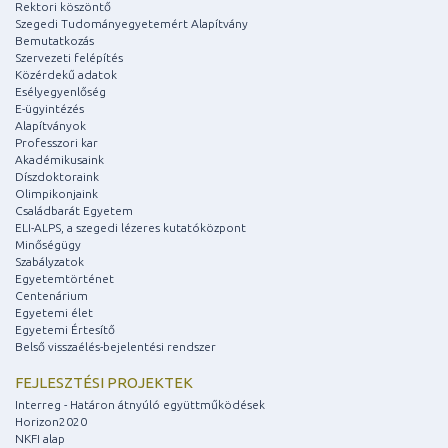
Rektori köszöntő
Szegedi Tudományegyetemért Alapítvány
Bemutatkozás
Szervezeti felépítés
Közérdekű adatok
Esélyegyenlőség
E-ügyintézés
Alapítványok
Professzori kar
Akadémikusaink
Díszdoktoraink
Olimpikonjaink
Családbarát Egyetem
ELI-ALPS, a szegedi lézeres kutatóközpont
Minőségügy
Szabályzatok
Egyetemtörténet
Centenárium
Egyetemi élet
Egyetemi Értesítő
Belső visszaélés-bejelentési rendszer
FEJLESZTÉSI PROJEKTEK
Interreg - Határon átnyúló együttműködések
Horizon2020
NKFI alap