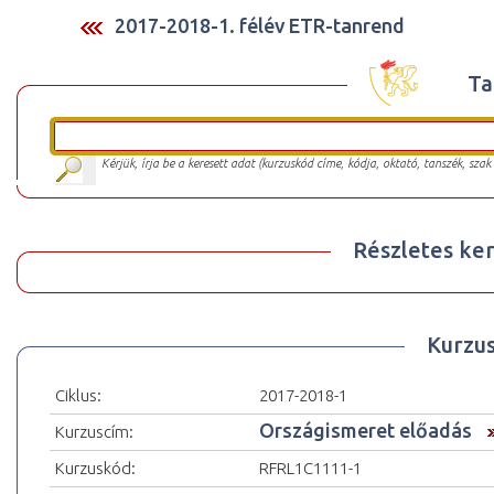
2017-2018-1. félév ETR-tanrend
Ta
Kérjük, írja be a keresett adat (kurzuskód címe, kódja, oktató, tanszék, szak
Részletes ker
Kurzu
Ciklus:
2017-2018-1
Országismeret előadás
Kurzuscím:
Kurzuskód:
RFRL1C1111-1