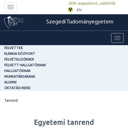
2026. augusztus 6., csütörtök
Toggle
EN
navigation
Szegedi Tudományegyetem
Toggl
navig
FELVETTEK
KLINIKAI KÖZPONT
FELVÉTELIZŐKNEK
FELVETT HALLGATÓKNAK
HALLGATÓKNAK
MUNKATÁRSAKNAK
ALUMNI
OKTATÁSI REND
Tanrend
Egyetemi tanrend