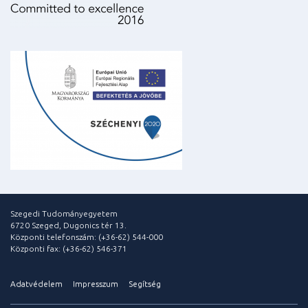
Szegedi Tudományegyetem
6720 Szeged, Dugonics tér 13.
Központi telefonszám: (+36-62) 544-000
Központi fax: (+36-62) 546-371
Adatvédelem
Impresszum
Segítség