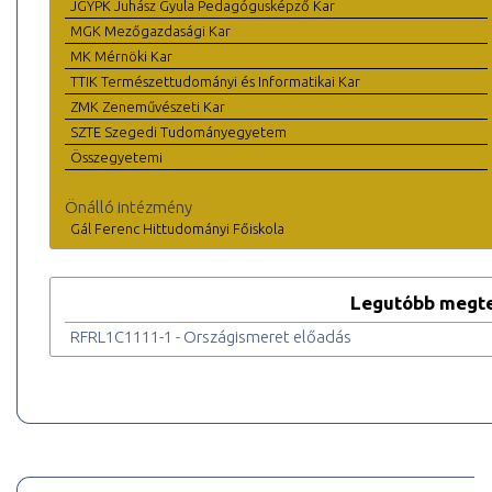
JGYPK Juhász Gyula Pedagógusképző Kar
MGK Mezőgazdasági Kar
MK Mérnöki Kar
TTIK Természettudományi és Informatikai Kar
ZMK Zeneművészeti Kar
SZTE Szegedi Tudományegyetem
Összegyetemi
Önálló intézmény
Gál Ferenc Hittudományi Főiskola
Legutóbb megte
RFRL1C1111-1 - Országismeret előadás