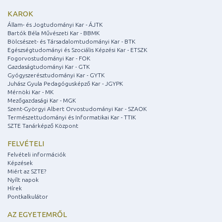
KAROK
Állam- és Jogtudományi Kar - ÁJTK
Bartók Béla Művészeti Kar - BBMK
Bölcsészet- és Társadalomtudományi Kar - BTK
Egészségtudományi és Szociális Képzési Kar - ETSZK
Fogorvostudományi Kar - FOK
Gazdaságtudományi Kar - GTK
Gyógyszerésztudományi Kar - GYTK
Juhász Gyula Pedagógusképző Kar - JGYPK
Mérnöki Kar - MK
Mezőgazdasági Kar - MGK
Szent-Györgyi Albert Orvostudományi Kar - SZAOK
Természettudományi és Informatikai Kar - TTIK
SZTE Tanárképző Központ
FELVÉTELI
Felvételi információk
Képzések
Miért az SZTE?
Nyílt napok
Hírek
Pontkalkulátor
AZ EGYETEMRŐL