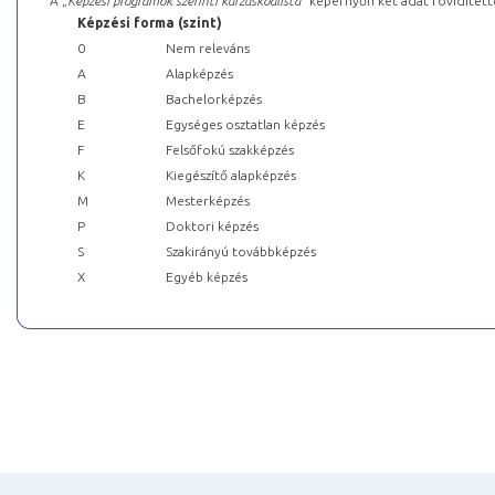
A „
Képzési programok szerinti kurzuskódlista
” képernyőn két adat rövidített
Képzési forma (szint)
0
Nem releváns
A
Alapképzés
B
Bachelorképzés
E
Egységes osztatlan képzés
F
Felsőfokú szakképzés
K
Kiegészítő alapképzés
M
Mesterképzés
P
Doktori képzés
S
Szakirányú továbbképzés
X
Egyéb képzés