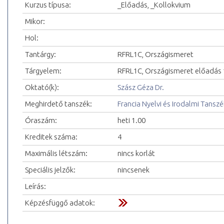
Kurzus típusa:
_Előadás, _Kollokvium
Mikor:
Hol:
Tantárgy:
RFRL1C, Országismeret
Tárgyelem:
RFRL1C, Országismeret előadás 
Oktató(k):
Szász Géza Dr.
Meghirdető tanszék:
Francia Nyelvi és Irodalmi Tanszé
Óraszám:
heti 1.00
Kreditek száma:
4
Maximális létszám:
nincs korlát
Speciális jelzők:
nincsenek
Leírás:
Képzésfüggő adatok: