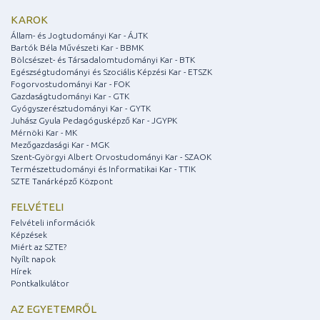
KAROK
Állam- és Jogtudományi Kar - ÁJTK
Bartók Béla Művészeti Kar - BBMK
Bölcsészet- és Társadalomtudományi Kar - BTK
Egészségtudományi és Szociális Képzési Kar - ETSZK
Fogorvostudományi Kar - FOK
Gazdaságtudományi Kar - GTK
Gyógyszerésztudományi Kar - GYTK
Juhász Gyula Pedagógusképző Kar - JGYPK
Mérnöki Kar - MK
Mezőgazdasági Kar - MGK
Szent-Györgyi Albert Orvostudományi Kar - SZAOK
Természettudományi és Informatikai Kar - TTIK
SZTE Tanárképző Központ
FELVÉTELI
Felvételi információk
Képzések
Miért az SZTE?
Nyílt napok
Hírek
Pontkalkulátor
AZ EGYETEMRŐL