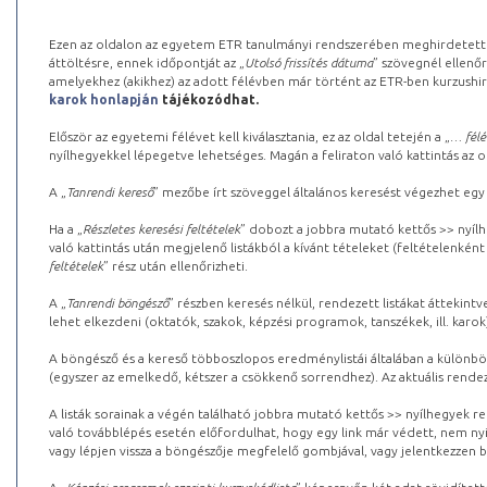
Ezen az oldalon az egyetem ETR tanulmányi rendszerében meghirdetett k
áttöltésre, ennek időpontját az „
Utolsó frissítés dátuma
” szövegnél ellenőr
amelyekhez (akikhez) az adott félévben már történt az ETR-ben kurzushi
karok honlapján
tájékozódhat.
Először az egyetemi félévet kell kiválasztania, ez az oldal tetején a „
… félé
nyílhegyekkel lépegetve lehetséges. Magán a feliraton való kattintás az old
A „
Tanrendi kereső
” mezőbe írt szöveggel általános keresést végezhet egy
Ha a „
Részletes keresési feltételek
” dobozt a jobbra mutató kettős >> nyílh
való kattintás után megjelenő listákból a kívánt tételeket (feltételenként
feltételek
” rész után ellenőrizheti.
A „
Tanrendi böngésző
” részben keresés nélkül, rendezett listákat áttekin
lehet elkezdeni (oktatók, szakok, képzési programok, tanszékek, ill. karok
A böngésző és a kereső többoszlopos eredménylistái általában a különböz
(egyszer az emelkedő, kétszer a csökkenő sorrendhez). Az aktuális rendez
A listák sorainak a végén található jobbra mutató kettős >> nyílhegyek r
való továbblépés esetén előfordulhat, hogy egy link már védett, nem nyi
vagy lépjen vissza a böngészője megfelelő gombjával, vagy jelentkezzen be