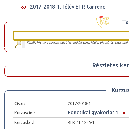
2017-2018-1. félév ETR-tanrend
Ta
Kérjük, írja be a keresett adat (kurzuskód címe, kódja, oktató, tanszék, szak
Részletes ker
Kurzu
Ciklus:
2017-2018-1
Fonetikai gyakorlat 1
Kurzuscím:
Kurzuskód:
RFRL1B1225-1