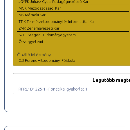
JGYPK Juhász Gyula Pedagógusképző Kar
MGK Mezőgazdasági Kar
MK Mérnöki Kar
TTIK Természettudományi és Informatikai Kar
ZMK Zeneművészeti Kar
SZTE Szegedi Tudományegyetem
Összegyetemi
Önálló intézmény
Gál Ferenc Hittudományi Főiskola
Legutóbb megte
RFRL1B1225-1 - Fonetikai gyakorlat 1