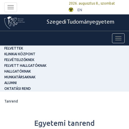
2026. augusztus 8., szombat
Toggle
EN
navigation
Szegedi Tudományegyetem
Toggl
navig
FELVETTEK
KLINIKAI KÖZPONT
FELVÉTELIZŐKNEK
FELVETT HALLGATÓKNAK
HALLGATÓKNAK
MUNKATÁRSAKNAK
ALUMNI
OKTATÁSI REND
Tanrend
Egyetemi tanrend