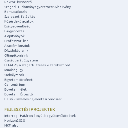
Rektori köszöntő
Szegedi Tudományegyetemért Alapítvány
Bemutatkozás
Szervezeti felépítés
Közérdekű adatok
Esélyegyenlőség
E-ügyintézés
Alapítványok
Professzori kar
Akadémikusaink
Díszdoktoraink
Olimpikonjaink
Családbarát Egyetem
ELI-ALPS, a szegedi lézeres kutatóközpont
Minőségügy
Szabályzatok
Egyetemtörténet
Centenárium
Egyetemi élet
Egyetemi Értesítő
Belső visszaélés-bejelentési rendszer
FEJLESZTÉSI PROJEKTEK
Interreg - Határon átnyúló együttműködések
Horizon2020
NKFI alap