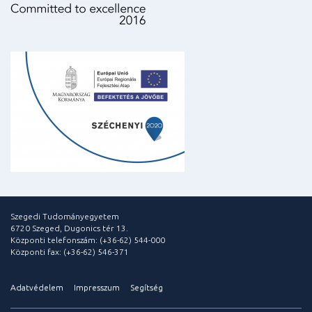
Szegedi Tudományegyetem
6720 Szeged, Dugonics tér 13.
Központi telefonszám: (+36-62) 544-000
Központi fax: (+36-62) 546-371
Adatvédelem
Impresszum
Segítség