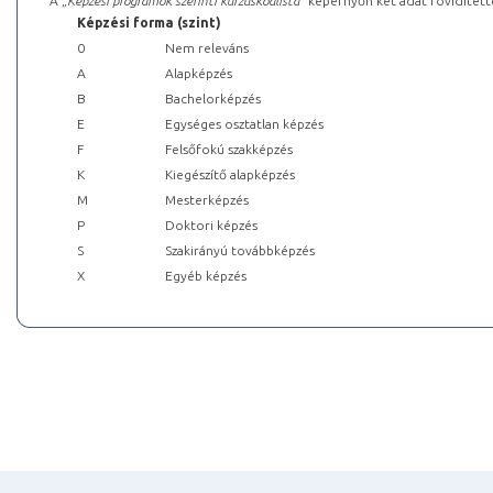
A „
Képzési programok szerinti kurzuskódlista
” képernyőn két adat rövidített
Képzési forma (szint)
0
Nem releváns
A
Alapképzés
B
Bachelorképzés
E
Egységes osztatlan képzés
F
Felsőfokú szakképzés
K
Kiegészítő alapképzés
M
Mesterképzés
P
Doktori képzés
S
Szakirányú továbbképzés
X
Egyéb képzés