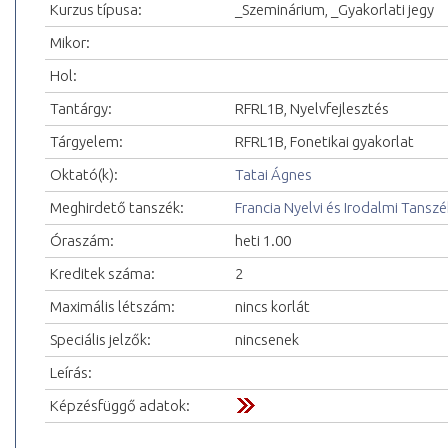
Kurzus típusa:
_Szeminárium, _Gyakorlati jegy
Mikor:
Hol:
Tantárgy:
RFRL1B, Nyelvfejlesztés
Tárgyelem:
RFRL1B, Fonetikai gyakorlat
Oktató(k):
Tatai Ágnes
Meghirdető tanszék:
Francia Nyelvi és Irodalmi Tanszé
Óraszám:
heti 1.00
Kreditek száma:
2
Maximális létszám:
nincs korlát
Speciális jelzők:
nincsenek
Leírás:
Képzésfüggő adatok: