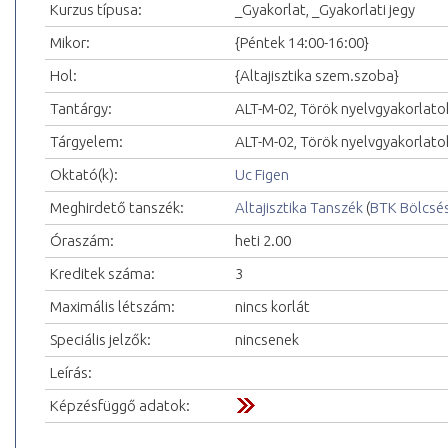
Kurzus típusa:
_Gyakorlat, _Gyakorlati jegy
Mikor:
{Péntek 14:00-16:00}
Hol:
{Altajisztika szem.szoba}
Tantárgy:
ALT-M-02, Török nyelvgyakorlato
Tárgyelem:
ALT-M-02, Török nyelvgyakorlato
Oktató(k):
Uc Figen
Meghirdető tanszék:
Altajisztika Tanszék
(
BTK Bölcsé
Óraszám:
heti 2.00
Kreditek száma:
3
Maximális létszám:
nincs korlát
Speciális jelzők:
nincsenek
Leírás:
Képzésfüggő adatok: