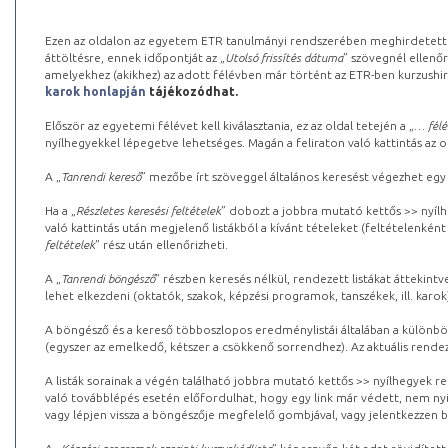
Ezen az oldalon az egyetem ETR tanulmányi rendszerében meghirdetett k
áttöltésre, ennek időpontját az „
Utolsó frissítés dátuma
” szövegnél ellenőr
amelyekhez (akikhez) az adott félévben már történt az ETR-ben kurzushi
karok honlapján
tájékozódhat.
Először az egyetemi félévet kell kiválasztania, ez az oldal tetején a „
… félé
nyílhegyekkel lépegetve lehetséges. Magán a feliraton való kattintás az old
A „
Tanrendi kereső
” mezőbe írt szöveggel általános keresést végezhet egy
Ha a „
Részletes keresési feltételek
” dobozt a jobbra mutató kettős >> nyílh
való kattintás után megjelenő listákból a kívánt tételeket (feltételenként
feltételek
” rész után ellenőrizheti.
A „
Tanrendi böngésző
” részben keresés nélkül, rendezett listákat áttekin
lehet elkezdeni (oktatók, szakok, képzési programok, tanszékek, ill. karok
A böngésző és a kereső többoszlopos eredménylistái általában a különböz
(egyszer az emelkedő, kétszer a csökkenő sorrendhez). Az aktuális rendez
A listák sorainak a végén található jobbra mutató kettős >> nyílhegyek r
való továbblépés esetén előfordulhat, hogy egy link már védett, nem nyi
vagy lépjen vissza a böngészője megfelelő gombjával, vagy jelentkezzen be