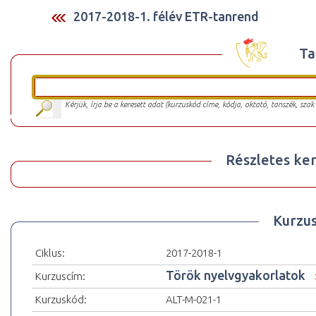
2017-2018-1. félév ETR-tanrend
Ta
Kérjük, írja be a keresett adat (kurzuskód címe, kódja, oktató, tanszék, szak
Részletes ker
Kurzu
Ciklus:
2017-2018-1
Török nyelvgyakorlatok
Kurzuscím:
Kurzuskód:
ALT-M-021-1