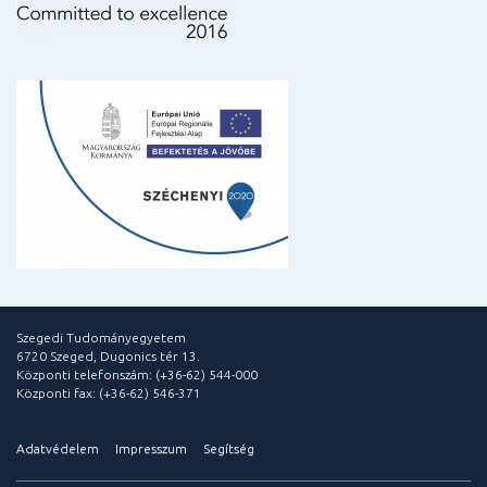
Szegedi Tudományegyetem
6720 Szeged, Dugonics tér 13.
Központi telefonszám: (+36-62) 544-000
Központi fax: (+36-62) 546-371
Adatvédelem
Impresszum
Segítség