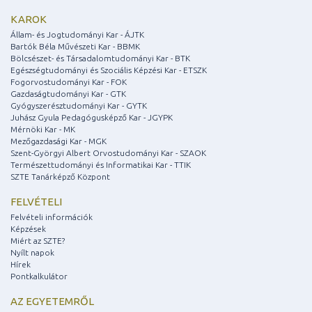
KAROK
Állam- és Jogtudományi Kar - ÁJTK
Bartók Béla Művészeti Kar - BBMK
Bölcsészet- és Társadalomtudományi Kar - BTK
Egészségtudományi és Szociális Képzési Kar - ETSZK
Fogorvostudományi Kar - FOK
Gazdaságtudományi Kar - GTK
Gyógyszerésztudományi Kar - GYTK
Juhász Gyula Pedagógusképző Kar - JGYPK
Mérnöki Kar - MK
Mezőgazdasági Kar - MGK
Szent-Györgyi Albert Orvostudományi Kar - SZAOK
Természettudományi és Informatikai Kar - TTIK
SZTE Tanárképző Központ
FELVÉTELI
Felvételi információk
Képzések
Miért az SZTE?
Nyílt napok
Hírek
Pontkalkulátor
AZ EGYETEMRŐL