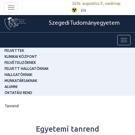
2026. augusztus 9., vasárnap
Toggle
EN
navigation
Szegedi Tudományegyetem
Toggl
navig
FELVETTEK
KLINIKAI KÖZPONT
FELVÉTELIZŐKNEK
FELVETT HALLGATÓKNAK
HALLGATÓKNAK
MUNKATÁRSAKNAK
ALUMNI
OKTATÁSI REND
Tanrend
Egyetemi tanrend