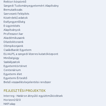
Rektori köszöntő
Szegedi Tudományegyetemért Alapítvány
Bemutatkozás
Szervezeti felépítés
Közérdekű adatok
Esélyegyenlőség
E-ügyintézés
Alapítványok
Professzori kar
Akadémikusaink
Díszdoktoraink
Olimpikonjaink
Családbarát Egyetem
ELI-ALPS, a szegedi lézeres kutatóközpont
Minőségügy
Szabályzatok
Egyetemtörténet
Centenárium
Egyetemi élet
Egyetemi Értesítő
Belső visszaélés-bejelentési rendszer
FEJLESZTÉSI PROJEKTEK
Interreg - Határon átnyúló együttműködések
Horizon2020
NKFI alap