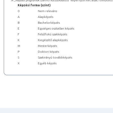
A „
Képzési programok szerinti kurzuskódlista
” képernyőn két adat rövidített
Képzési forma (szint)
0
Nem releváns
A
Alapképzés
B
Bachelorképzés
E
Egységes osztatlan képzés
F
Felsőfokú szakképzés
K
Kiegészítő alapképzés
M
Mesterképzés
P
Doktori képzés
S
Szakirányú továbbképzés
X
Egyéb képzés