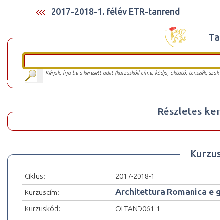
2017-2018-1. félév ETR-tanrend
Ta
Kérjük, írja be a keresett adat (kurzuskód címe, kódja, oktató, tanszék, szak
Részletes ker
Kurzu
Ciklus:
2017-2018-1
Architettura Romanica e go
Kurzuscím:
Kurzuskód:
OLTAND061-1