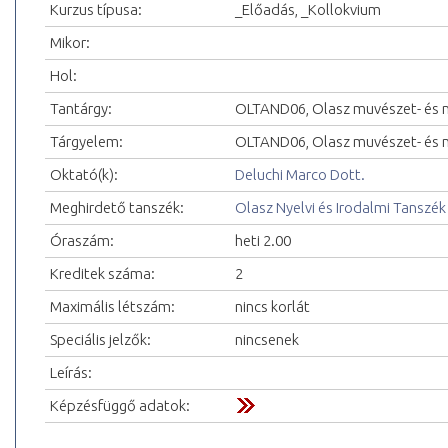
Kurzus típusa:
_Előadás, _Kollokvium
Mikor:
Hol:
Tantárgy:
OLTAND06, Olasz muvészet- és m
Tárgyelem:
OLTAND06, Olasz muvészet- és mu
Oktató(k):
Deluchi Marco Dott.
Meghirdető tanszék:
Olasz Nyelvi és Irodalmi Tanszék
Óraszám:
heti 2.00
Kreditek száma:
2
Maximális létszám:
nincs korlát
Speciális jelzők:
nincsenek
Leírás:
Képzésfüggő adatok: