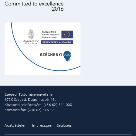
Szegedi Tudományegyetem
6720 Szeged, Dugonics tér 13.
Központi telefonszám: (+36-62) 544-000
Központi fax: (+36-62) 546-371
Adatvédelem
Impresszum
Segítség