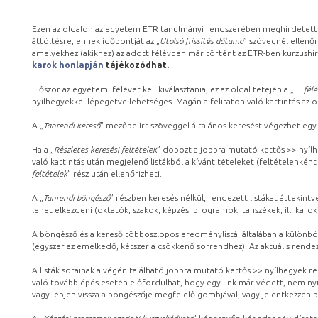
Ezen az oldalon az egyetem ETR tanulmányi rendszerében meghirdetett k
áttöltésre, ennek időpontját az „
Utolsó frissítés dátuma
” szövegnél ellenőr
amelyekhez (akikhez) az adott félévben már történt az ETR-ben kurzushi
karok honlapján
tájékozódhat.
Először az egyetemi félévet kell kiválasztania, ez az oldal tetején a „
… félé
nyílhegyekkel lépegetve lehetséges. Magán a feliraton való kattintás az old
A „
Tanrendi kereső
” mezőbe írt szöveggel általános keresést végezhet egy
Ha a „
Részletes keresési feltételek
” dobozt a jobbra mutató kettős >> nyílh
való kattintás után megjelenő listákból a kívánt tételeket (feltételenként
feltételek
” rész után ellenőrizheti.
A „
Tanrendi böngésző
” részben keresés nélkül, rendezett listákat áttekin
lehet elkezdeni (oktatók, szakok, képzési programok, tanszékek, ill. karok
A böngésző és a kereső többoszlopos eredménylistái általában a különböz
(egyszer az emelkedő, kétszer a csökkenő sorrendhez). Az aktuális rendez
A listák sorainak a végén található jobbra mutató kettős >> nyílhegyek r
való továbblépés esetén előfordulhat, hogy egy link már védett, nem nyi
vagy lépjen vissza a böngészője megfelelő gombjával, vagy jelentkezzen be