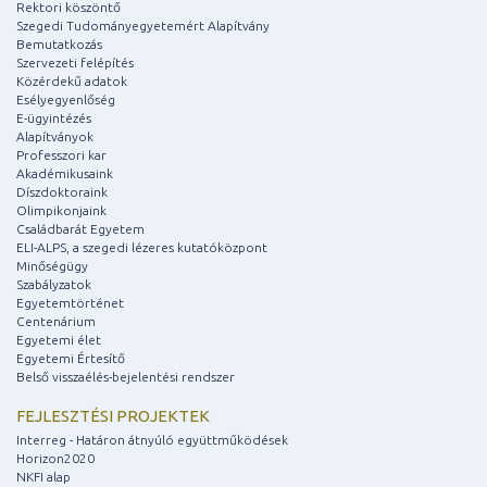
Rektori köszöntő
Szegedi Tudományegyetemért Alapítvány
Bemutatkozás
Szervezeti felépítés
Közérdekű adatok
Esélyegyenlőség
E-ügyintézés
Alapítványok
Professzori kar
Akadémikusaink
Díszdoktoraink
Olimpikonjaink
Családbarát Egyetem
ELI-ALPS, a szegedi lézeres kutatóközpont
Minőségügy
Szabályzatok
Egyetemtörténet
Centenárium
Egyetemi élet
Egyetemi Értesítő
Belső visszaélés-bejelentési rendszer
FEJLESZTÉSI PROJEKTEK
Interreg - Határon átnyúló együttműködések
Horizon2020
NKFI alap