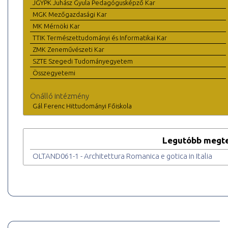
JGYPK Juhász Gyula Pedagógusképző Kar
MGK Mezőgazdasági Kar
MK Mérnöki Kar
TTIK Természettudományi és Informatikai Kar
ZMK Zeneművészeti Kar
SZTE Szegedi Tudományegyetem
Összegyetemi
Önálló intézmény
Gál Ferenc Hittudományi Főiskola
Legutóbb megte
OLTAND061-1 - Architettura Romanica e gotica in Italia