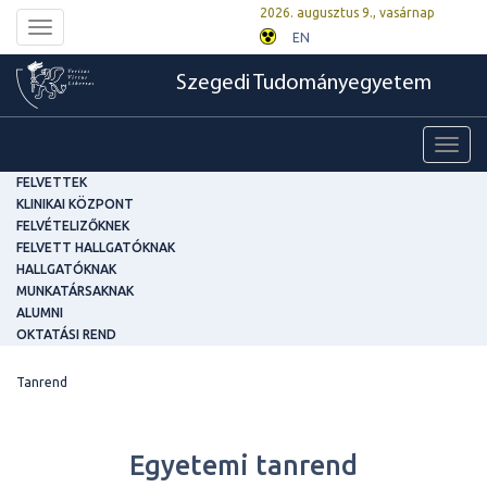
2026. augusztus 9., vasárnap
Toggle
EN
navigation
Szegedi Tudományegyetem
Toggl
navig
FELVETTEK
KLINIKAI KÖZPONT
FELVÉTELIZŐKNEK
FELVETT HALLGATÓKNAK
HALLGATÓKNAK
MUNKATÁRSAKNAK
ALUMNI
OKTATÁSI REND
Tanrend
Egyetemi tanrend