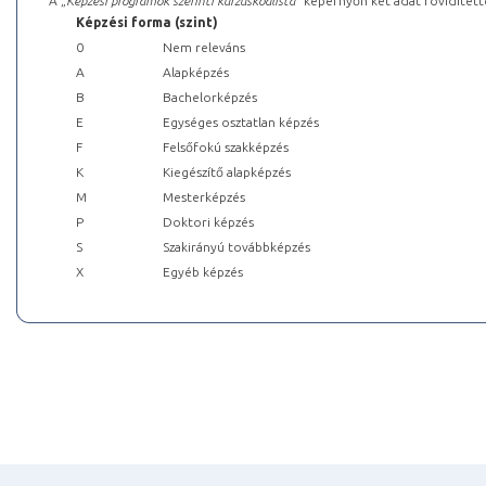
A „
Képzési programok szerinti kurzuskódlista
” képernyőn két adat rövidített
Képzési forma (szint)
0
Nem releváns
A
Alapképzés
B
Bachelorképzés
E
Egységes osztatlan képzés
F
Felsőfokú szakképzés
K
Kiegészítő alapképzés
M
Mesterképzés
P
Doktori képzés
S
Szakirányú továbbképzés
X
Egyéb képzés