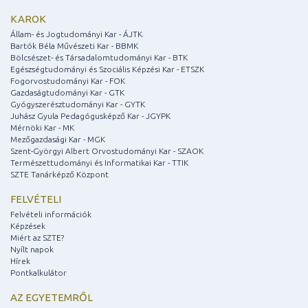
KAROK
Állam- és Jogtudományi Kar - ÁJTK
Bartók Béla Művészeti Kar - BBMK
Bölcsészet- és Társadalomtudományi Kar - BTK
Egészségtudományi és Szociális Képzési Kar - ETSZK
Fogorvostudományi Kar - FOK
Gazdaságtudományi Kar - GTK
Gyógyszerésztudományi Kar - GYTK
Juhász Gyula Pedagógusképző Kar - JGYPK
Mérnöki Kar - MK
Mezőgazdasági Kar - MGK
Szent-Györgyi Albert Orvostudományi Kar - SZAOK
Természettudományi és Informatikai Kar - TTIK
SZTE Tanárképző Központ
FELVÉTELI
Felvételi információk
Képzések
Miért az SZTE?
Nyílt napok
Hírek
Pontkalkulátor
AZ EGYETEMRŐL