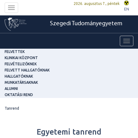
2026. augusztus 7., péntek
Toggle
EN
navigation
Szegedi Tudományegyetem
Toggl
navig
FELVETTEK
KLINIKAI KÖZPONT
FELVÉTELIZŐKNEK
FELVETT HALLGATÓKNAK
HALLGATÓKNAK
MUNKATÁRSAKNAK
ALUMNI
OKTATÁSI REND
Tanrend
Egyetemi tanrend