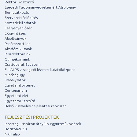
Rektori köszöntő
Szegedi Tudományegyetemért Alapítvány
Bemutatkozás
Szervezeti felépítés
Közérdekű adatok
Esélyegyenlőség
E-ügyintézés
Alapítványok
Professzori kar
Akadémikusaink
Díszdoktoraink
Olimpikonjaink
Családbarát Egyetem
ELI-ALPS, a szegedi lézeres kutatóközpont
Minőségügy
Szabályzatok
Egyetemtörténet
Centenárium
Egyetemi élet
Egyetemi Értesítő
Belső visszaélés-bejelentési rendszer
FEJLESZTÉSI PROJEKTEK
Interreg - Határon átnyúló együttműködések
Horizon2020
NKFI alap