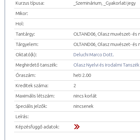
Kurzus típusa:
_Szeminárium, _Gyakorlati jegy
Mikor:
Hol:
Tantárgy:
OLTAND06, Olasz muvészet- és m
Tárgyelem:
OLTAND06, Olasz muvészet- és mu
Oktató(k):
Deluchi Marco Dott.
Meghirdető tanszék:
Olasz Nyelvi és Irodalmi Tanszék
Óraszám:
heti 2.00
Kreditek száma:
2
Maximális létszám:
nincs korlát
Speciális jelzők:
nincsenek
Leírás:
Képzésfüggő adatok: