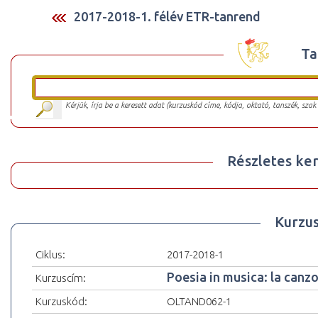
2017-2018-1. félév ETR-tanrend
Ta
Kérjük, írja be a keresett adat (kurzuskód címe, kódja, oktató, tanszék, szak
Részletes ker
Kurzu
Ciklus:
2017-2018-1
Poesia in musica: la canzo
Kurzuscím:
Kurzuskód:
OLTAND062-1