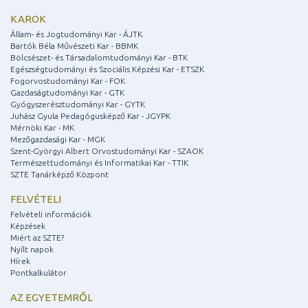
KAROK
Állam- és Jogtudományi Kar - ÁJTK
Bartók Béla Művészeti Kar - BBMK
Bölcsészet- és Társadalomtudományi Kar - BTK
Egészségtudományi és Szociális Képzési Kar - ETSZK
Fogorvostudományi Kar - FOK
Gazdaságtudományi Kar - GTK
Gyógyszerésztudományi Kar - GYTK
Juhász Gyula Pedagógusképző Kar - JGYPK
Mérnöki Kar - MK
Mezőgazdasági Kar - MGK
Szent-Györgyi Albert Orvostudományi Kar - SZAOK
Természettudományi és Informatikai Kar - TTIK
SZTE Tanárképző Központ
FELVÉTELI
Felvételi információk
Képzések
Miért az SZTE?
Nyílt napok
Hírek
Pontkalkulátor
AZ EGYETEMRŐL