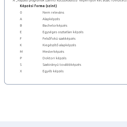
A „
Képzési programok szerinti kurzuskódlista
” képernyőn két adat rövidített
Képzési forma (szint)
0
Nem releváns
A
Alapképzés
B
Bachelorképzés
E
Egységes osztatlan képzés
F
Felsőfokú szakképzés
K
Kiegészítő alapképzés
M
Mesterképzés
P
Doktori képzés
S
Szakirányú továbbképzés
X
Egyéb képzés