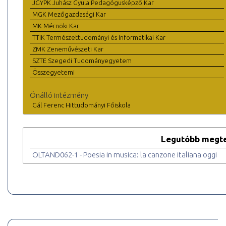
JGYPK Juhász Gyula Pedagógusképző Kar
MGK Mezőgazdasági Kar
MK Mérnöki Kar
TTIK Természettudományi és Informatikai Kar
ZMK Zeneművészeti Kar
SZTE Szegedi Tudományegyetem
Összegyetemi
Önálló intézmény
Gál Ferenc Hittudományi Főiskola
Legutóbb megte
OLTAND062-1 - Poesia in musica: la canzone italiana oggi