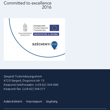
Szegedi Tudományegyetem
6720 Szeged, Dugonics tér 13.
Központi telefonszám: (+36-62) 544-000
Központi fax: (+36-62) 546-371
Adatvédelem
Impresszum
Segítség