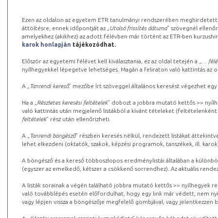
Ezen az oldalon az egyetem ETR tanulmányi rendszerében meghirdetett k
áttöltésre, ennek időpontját az „
Utolsó frissítés dátuma
” szövegnél ellenőr
amelyekhez (akikhez) az adott félévben már történt az ETR-ben kurzushi
karok honlapján
tájékozódhat.
Először az egyetemi félévet kell kiválasztania, ez az oldal tetején a „
… félé
nyílhegyekkel lépegetve lehetséges. Magán a feliraton való kattintás az old
A „
Tanrendi kereső
” mezőbe írt szöveggel általános keresést végezhet egy
Ha a „
Részletes keresési feltételek
” dobozt a jobbra mutató kettős >> nyílh
való kattintás után megjelenő listákból a kívánt tételeket (feltételenként
feltételek
” rész után ellenőrizheti.
A „
Tanrendi böngésző
” részben keresés nélkül, rendezett listákat áttekin
lehet elkezdeni (oktatók, szakok, képzési programok, tanszékek, ill. karok
A böngésző és a kereső többoszlopos eredménylistái általában a különböz
(egyszer az emelkedő, kétszer a csökkenő sorrendhez). Az aktuális rendez
A listák sorainak a végén található jobbra mutató kettős >> nyílhegyek r
való továbblépés esetén előfordulhat, hogy egy link már védett, nem nyi
vagy lépjen vissza a böngészője megfelelő gombjával, vagy jelentkezzen be