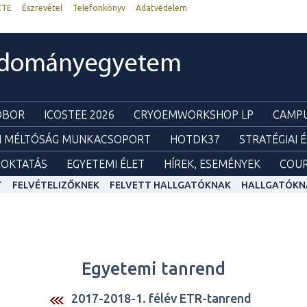
ZTE
Észrevétel
Telefonkönyv
Adatvédelem
udományegyetem
ZOBOR
ICOSTEE 2026
CRYOEMWORKSHOP LP
CAMPU
I MÉLTÓSÁG MUNKACSOPORT
HOTDK37
STRATÉGIAI 
OKTATÁS
EGYETEMI ÉLET
HÍREK, ESEMÉNYEK
COUR
T
FELVÉTELIZŐKNEK
FELVETT HALLGATÓKNAK
HALLGATÓKN
Egyetemi tanrend
2017-2018-1. félév ETR-tanrend