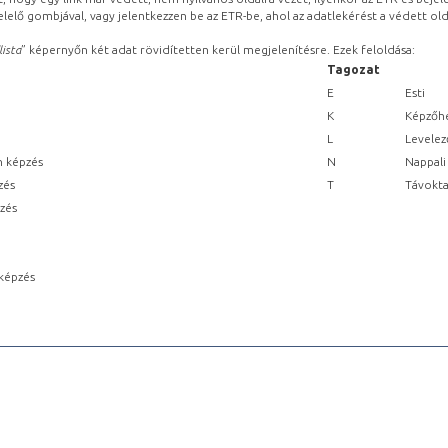
lelő gombjával, vagy jelentkezzen be az ETR-be, ahol az adatlekérést a védett olda
lista
” képernyőn két adat rövidítetten kerül megjelenítésre. Ezek feloldása:
Tagozat
E
Esti
K
Képzőhe
L
Levelez
n képzés
N
Nappali
zés
T
Távokta
pzés
képzés