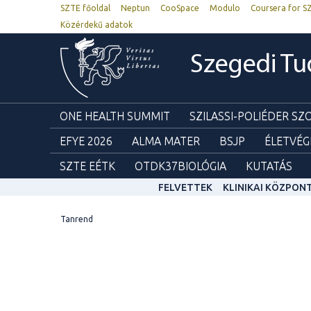
SZTE főoldal
Neptun
CooSpace
Modulo
Coursera for S
Közérdekű adatok
Szegedi T
ONE HEALTH SUMMIT
SZILASSI-POLIÉDER S
EFYE 2026
ALMA MATER
BSJP
ÉLETVÉG
SZTE EÉTK
OTDK37BIOLÓGIA
KUTATÁS
FELVETTEK
KLINIKAI KÖZPON
Tanrend