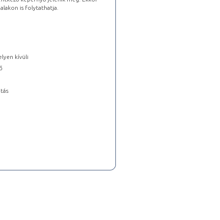
lakon is folytathatja.
lyen kívüli
ő
tás