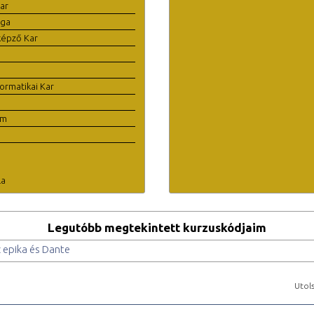
ar
ága
képző Kar
ormatikai Kar
em
la
Legutóbb megtekintett kurzuskódjaim
 epika és Dante
Utols