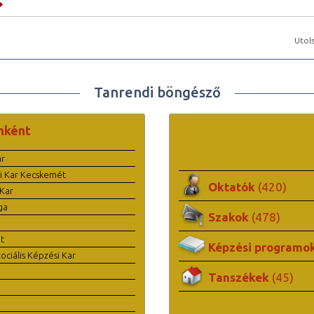
Utols
Tanrendi böngésző
nként
ar
i Kar Kecskemét
Oktatók
(420)
Kar
ga
Szakok
(478)
t
Képzési programo
ciális Képzési Kar
Tanszékek
(45)