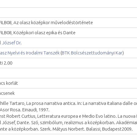
ILB08, Az olasz középkor művelodéstörténete
ILB08, Középkori olasz epika és Dante
l József Dr.
asz Nyelvi és Irodalmi Tanszék
(
BTK Bölcsészettudományi Kar
)
ti 2.00
ncs korlát
ncsenek
hille Tartaro, La prosa narrativa antica. In: La narrativa italiana dalle ori
 Asor Rosa. Einaudi, 1997.
nst Robert Curtius, Letteratura europea e Medio Evo latino. La nuova I
l József, Dante. Szó, szimbólum, realizmus a középkorban. Akadémia
nte a középkorban. Szerk. Mátyus Norbert. Balassi, Budapest2009.