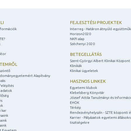
LI
FEJLESZTÉSI PROJEKTEK
információk
Interreg - Határon átnyúló együttmű
Horizon2020
ZTE?
NKFI alap
k
Széchenyi 2020
átor
BETEGELLÁTÁS
Szent-Györgyi Albert Klinikai Központ
ETEMRŐL
Klinikák
szöntő
Klinikai ügyeletek
udományegyetemért Alapítvány
zás
HASZNOS LINKEK
felépítés
Egyetemi klubok
 adatok
Klebelsberg Könyvtár
lőség
József Attila Tanulmányi és Informác
és
EHÖK
ok
Térkép
 kar
Rendezvényhelyszín - SZTE központi é
saink
Karrier - Pályázatok egyetemi állásokr
aink
tisztségekre
aink
át Egyetem