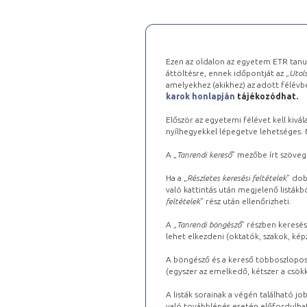
Ezen az oldalon az egyetem ETR tanu
áttöltésre, ennek időpontját az „
Utols
amelyekhez (akikhez) az adott félév
karok honlapján
tájékozódhat.
Először az egyetemi félévet kell kivála
nyílhegyekkel lépegetve lehetséges. Ma
A „
Tanrendi kereső
” mezőbe írt szöveg
Ha a „
Részletes keresési feltételek
” dob
való kattintás után megjelenő listákbó
feltételek
” rész után ellenőrizheti.
A „
Tanrendi böngésző
” részben keresés
lehet elkezdeni (oktatók, szakok, képz
A böngésző és a kereső többoszlopos 
(egyszer az emelkedő, kétszer a csök
A listák sorainak a végén található j
való továbblépés esetén előfordulhat