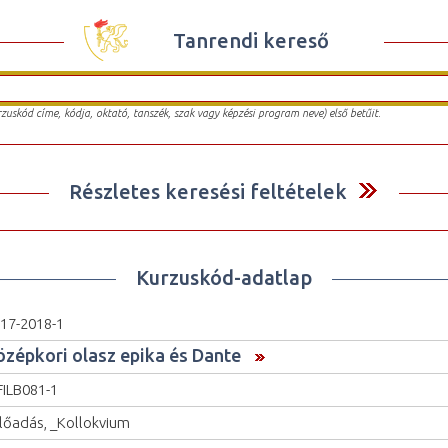
Tanrendi kereső
urzuskód címe, kódja, oktató, tanszék, szak vagy képzési program neve) első betűit.
Részletes keresési feltételek
Kurzuskód-adatlap
17-2018-1
özépkori olasz epika és Dante
ILB081-1
lőadás, _Kollokvium