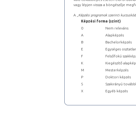
vagy lépjen vissza a böngészője megfe
A „
Képzési programok szerinti kurzuskód
Képzési forma (szint)
0
Nem releváns
A
Alapképzés
B
Bachelorképzés
E
Egységes osztatla
F
Felsőfokú szakkép
K
Kiegészítő alapké
M
Mesterképzés
P
Doktori képzés
S
Szakirányú tovább
X
Egyéb képzés