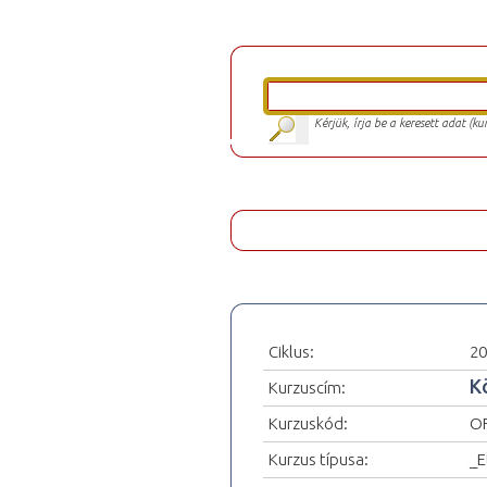
Kérjük, írja be a keresett adat (k
Ciklus:
20
K
Kurzuscím:
Kurzuskód:
OF
Kurzus típusa:
_E