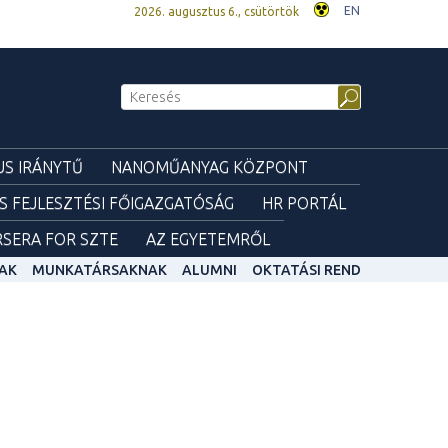
EN
2026. augusztus 6., csütörtök
S IRÁNYTŰ
NANOMŰANYAG KÖZPONT
ÉS FEJLESZTÉSI FŐIGAZGATÓSÁG
HR PORTÁL
SERA FOR SZTE
AZ EGYETEMRŐL
AK
MUNKATÁRSAKNAK
ALUMNI
OKTATÁSI REND