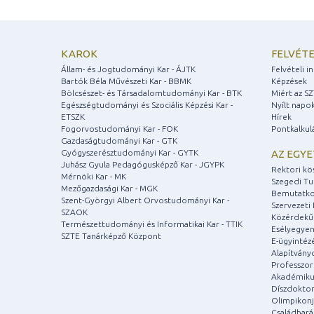
KAROK
FELVÉTE
Állam- és Jogtudományi Kar - ÁJTK
Felvételi 
Bartók Béla Művészeti Kar - BBMK
Képzések
Bölcsészet- és Társadalomtudományi Kar - BTK
Miért az S
Egészségtudományi és Szociális Képzési Kar -
Nyílt napo
ETSZK
Hírek
Fogorvostudományi Kar - FOK
Pontkalkul
Gazdaságtudományi Kar - GTK
Gyógyszerésztudományi Kar - GYTK
AZ EGY
Juhász Gyula Pedagógusképző Kar - JGYPK
Rektori kö
Mérnöki Kar - MK
Szegedi T
Mezőgazdasági Kar - MGK
Bemutatko
Szent-Györgyi Albert Orvostudományi Kar -
Szervezeti 
SZAOK
Közérdekű
Természettudományi és Informatikai Kar - TTIK
Esélyegyen
SZTE Tanárképző Központ
E-ügyintéz
Alapítvány
Professzori
Akadémiku
Díszdoktor
Olimpikonj
Családbar