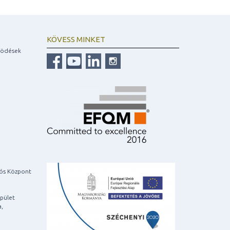
KÖVESS MINKET
ködések
iós Központ
pület
a,