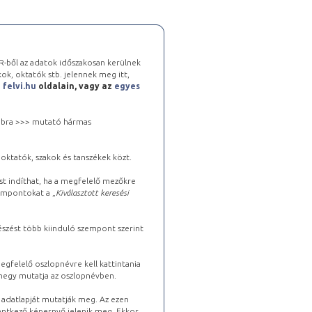
-ből az adatok időszakosan kerülnek
kok, oktatók stb. jelennek meg itt,
a
felvi.hu
oldalain, vagy az
egyes
 jobbra >>> mutató hármas
oktatók, szakok és tanszékek közt.
st indíthat, ha a megfelelő mezőkre
zempontokat a „
Kiválasztott keresési
észést több kiinduló szempont szerint
gfelelő oszlopnévre kell kattintania
lhegy mutatja az oszlopnévben.
s adatlapját mutatják meg. Az ezen
lentkező képernyő jelenik meg. Ekkor