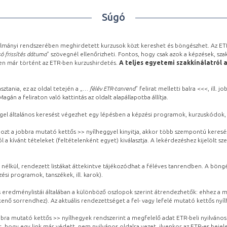
Súgó
lmányi rendszerében meghirdetett kurzusok közt kereshet és böngészhet. Az ETR
ó frissítés dátuma
” szövegnél ellenőrizheti. Fontos, hogy csak azok a képzések, sza
ben már történt az ETR-ben kurzushirdetés.
A teljes egyetemi szakkínálatról 
sztania, ez az oldal tetején a „
… félév ETR-tanrend
” felirat melletti balra <<<, ill.
gán a feliraton való kattintás az oldalt alapállapotba állítja.
gel általános keresést végezhet egy lépésben a képzési programok, kurzuskódok, 
ozt a jobbra mutató kettős >> nyílheggyel kinyitja, akkor több szempontú keresé
l a kívánt tételeket (feltételenként egyet) kiválasztja. A lekérdezéshez kijelölt s
 nélkül, rendezett listákat áttekintve tájékozódhat a féléves tanrendben. A böng
ési programok, tanszékek, ill. karok).
eredménylistái általában a különböző oszlopok szerint átrendezhetők: ehhez a me
kenő sorrendhez). Az aktuális rendezettséget a fel- vagy lefelé mutató kettős nyí
obbra mutató kettős >> nyílhegyek rendszerint a megfelelő adat ETR-beli nyilváno
, hogy egy link már védett, nem nyilvános oldalra vezet, ilyenkor az ETR-es beje