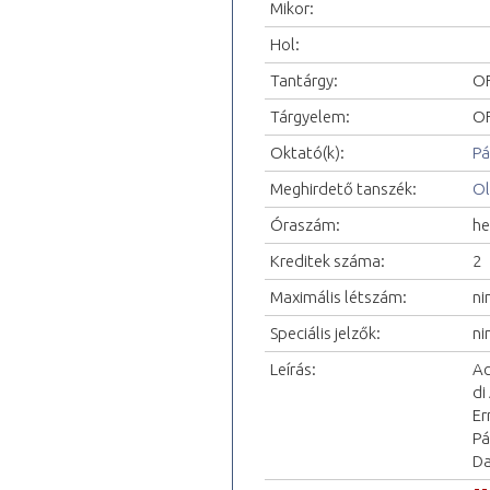
Mikor:
Hol:
Tantárgy:
OF
Tárgyelem:
OF
Oktató(k):
Pá
Meghirdető tanszék:
Ol
Óraszám:
he
Kreditek száma:
2
Maximális létszám:
ni
Speciális jelzők:
ni
Leírás:
Ac
di
Er
Pá
Da