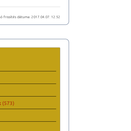
ó frissítés dátuma: 2017.04.07. 12:52
k
(573)