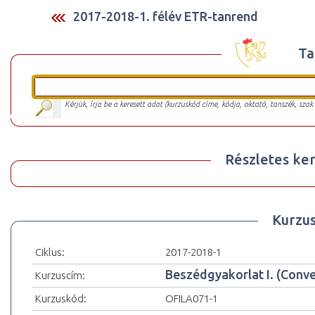
2017-2018-1. félév ETR-tanrend
Ta
Kérjük, írja be a keresett adat (kurzuskód címe, kódja, oktató, tanszék, szak
Részletes ker
Kurzu
Ciklus:
2017-2018-1
Beszédgyakorlat I. (Conve
Kurzuscím:
Kurzuskód:
OFILA071-1