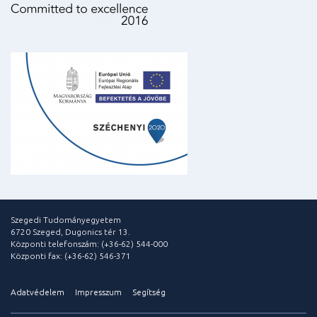
Szegedi Tudományegyetem
6720 Szeged, Dugonics tér 13.
Központi telefonszám: (+36-62) 544-000
Központi fax: (+36-62) 546-371
Adatvédelem
Impresszum
Segítség