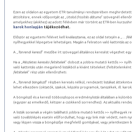
Ezen az oldalon az egyetem ETR tanulmányi rendszerében meghirdetett k
áttöltésre, ennek időpontját az „
Utolsó frissítés dátuma
” szövegnél ellenőr
amelyekhez (akikhez) az adott félévben már történt az ETR-ben kurzushi
karok honlapján
tájékozódhat.
Először az egyetemi félévet kell kiválasztania, ez az oldal tetején a „
… félé
nyílhegyekkel lépegetve lehetséges. Magán a feliraton való kattintás az old
A „
Tanrendi kereső
” mezőbe írt szöveggel általános keresést végezhet egy
Ha a „
Részletes keresési feltételek
” dobozt a jobbra mutató kettős >> nyílh
való kattintás után megjelenő listákból a kívánt tételeket (feltételenként
feltételek
” rész után ellenőrizheti.
A „
Tanrendi böngésző
” részben keresés nélkül, rendezett listákat áttekin
lehet elkezdeni (oktatók, szakok, képzési programok, tanszékek, ill. karok
A böngésző és a kereső többoszlopos eredménylistái általában a különböz
(egyszer az emelkedő, kétszer a csökkenő sorrendhez). Az aktuális rendez
A listák sorainak a végén található jobbra mutató kettős >> nyílhegyek r
való továbblépés esetén előfordulhat, hogy egy link már védett, nem nyi
vagy lépjen vissza a böngészője megfelelő gombjával, vagy jelentkezzen be