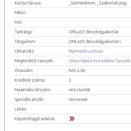
Kurzus típusa:
_Szeminárium, _Gyakorlati jegy
Mikor:
Hol:
Tantárgy:
OFILA07, Beszédgyakorlat
Tárgyelem:
OFILA07, Beszédgyakorlat I.
Oktató(k):
Marmiroli Lorenzo
Meghirdető tanszék:
Olasz Nyelvi és Irodalmi Tanszék
Óraszám:
heti 2.00
Kreditek száma:
2
Maximális létszám:
nincs korlát
Speciális jelzők:
nincsenek
Leírás:
Képzésfüggő adatok: