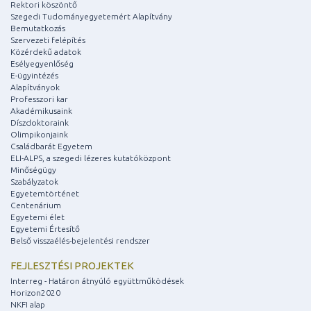
Rektori köszöntő
Szegedi Tudományegyetemért Alapítvány
Bemutatkozás
Szervezeti felépítés
Közérdekű adatok
Esélyegyenlőség
E-ügyintézés
Alapítványok
Professzori kar
Akadémikusaink
Díszdoktoraink
Olimpikonjaink
Családbarát Egyetem
ELI-ALPS, a szegedi lézeres kutatóközpont
Minőségügy
Szabályzatok
Egyetemtörténet
Centenárium
Egyetemi élet
Egyetemi Értesítő
Belső visszaélés-bejelentési rendszer
FEJLESZTÉSI PROJEKTEK
Interreg - Határon átnyúló együttműködések
Horizon2020
NKFI alap