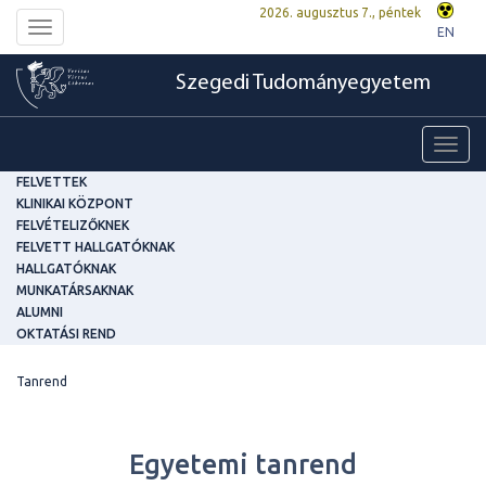
2026. augusztus 7., péntek
Toggle
EN
navigation
Szegedi Tudományegyetem
Toggl
navig
FELVETTEK
KLINIKAI KÖZPONT
FELVÉTELIZŐKNEK
FELVETT HALLGATÓKNAK
HALLGATÓKNAK
MUNKATÁRSAKNAK
ALUMNI
OKTATÁSI REND
Tanrend
Egyetemi tanrend