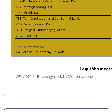
JGYPK Juhász Gyula Pedagógusképző Kar
MGK Mezőgazdasági Kar
MK Mérnöki Kar
TTIK Természettudományi és Informatikai Kar
ZMK Zeneművészeti Kar
SZTE Szegedi Tudományegyetem
Összegyetemi
Önálló intézmény
Gál Ferenc Hittudományi Főiskola
Legutóbb megte
OFILA071-1 - Beszédgyakorlat I. (Conversazione I.)