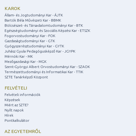
KAROK
Állam- és Jogtudományi Kar - ÁJTK
Bartók Béla Művészeti Kar - BBMK
Bölcsészet- és Társadalomtudományi Kar - BTK
Egészségtudományi és Szociális Képzési Kar - ETSZK
Fogorvostudományi Kar - FOK
Gazdaságtudományi Kar - GTK
Gyógyszerésztudományi Kar - GYTK
Juhász Gyula Pedagógusképző Kar - JGYPK
Mérnöki Kar - MK
Mezőgazdasági Kar - MGK
Szent-Györgyi Albert Orvostudományi Kar - SZAOK
Természettudományi és Informatikai Kar - TTIK
SZTE Tanárképző Központ
FELVÉTELI
Felvételi információk
Képzések
Miért az SZTE?
Nyílt napok
Hírek
Pontkalkulátor
AZ EGYETEMRŐL