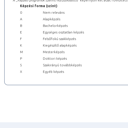
A „
Képzési programok szerinti kurzuskódlista
” képernyőn két adat rövidített
Képzési forma (szint)
0
Nem releváns
A
Alapképzés
B
Bachelorképzés
E
Egységes osztatlan képzés
F
Felsőfokú szakképzés
K
Kiegészítő alapképzés
M
Mesterképzés
P
Doktori képzés
S
Szakirányú továbbképzés
X
Egyéb képzés