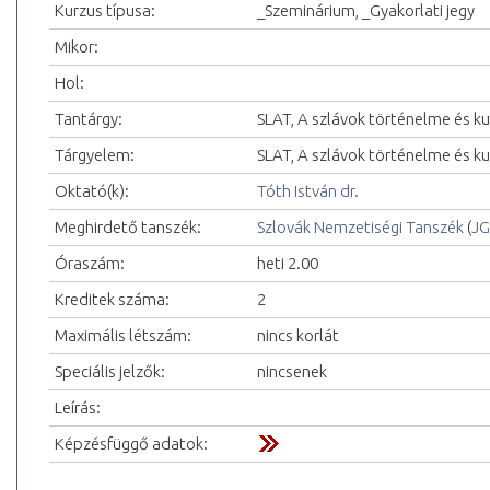
Kurzus típusa:
_Szeminárium, _Gyakorlati jegy
Mikor:
Hol:
Tantárgy:
SLAT, A szlávok történelme és ku
Tárgyelem:
SLAT, A szlávok történelme és kul
Oktató(k):
Tóth István dr.
Meghirdető tanszék:
Szlovák Nemzetiségi Tanszék
(
JG
Óraszám:
heti 2.00
Kreditek száma:
2
Maximális létszám:
nincs korlát
Speciális jelzők:
nincsenek
Leírás:
Képzésfüggő adatok: