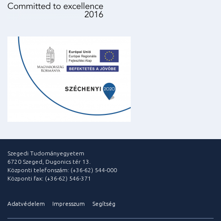
Szegedi Tudományegyetem
6720 Szeged, Dugonics tér 13.
Központi telefonszám: (+36-62) 544-000
Központi fax: (+36-62) 546-371
Adatvédelem
Impresszum
Segítség