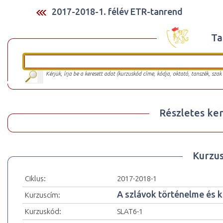
2017-2018-1. félév ETR-tanrend
Ta
Kérjük, írja be a keresett adat (kurzuskód címe, kódja, oktató, tanszék, szak
Részletes ker
Kurzu
Ciklus:
2017-2018-1
A szlávok történelme és ku
Kurzuscím:
Kurzuskód:
SLAT6-1