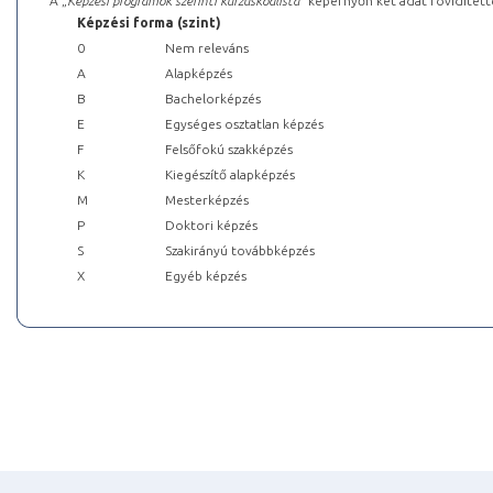
A „
Képzési programok szerinti kurzuskódlista
” képernyőn két adat rövidített
Képzési forma (szint)
0
Nem releváns
A
Alapképzés
B
Bachelorképzés
E
Egységes osztatlan képzés
F
Felsőfokú szakképzés
K
Kiegészítő alapképzés
M
Mesterképzés
P
Doktori képzés
S
Szakirányú továbbképzés
X
Egyéb képzés