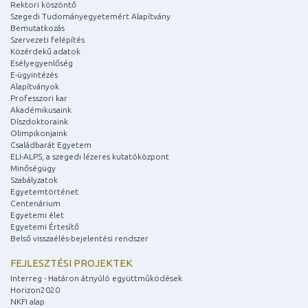
Rektori köszöntő
Szegedi Tudományegyetemért Alapítvány
Bemutatkozás
Szervezeti felépítés
Közérdekű adatok
Esélyegyenlőség
E-ügyintézés
Alapítványok
Professzori kar
Akadémikusaink
Díszdoktoraink
Olimpikonjaink
Családbarát Egyetem
ELI-ALPS, a szegedi lézeres kutatóközpont
Minőségügy
Szabályzatok
Egyetemtörténet
Centenárium
Egyetemi élet
Egyetemi Értesítő
Belső visszaélés-bejelentési rendszer
FEJLESZTÉSI PROJEKTEK
Interreg - Határon átnyúló együttműködések
Horizon2020
NKFI alap