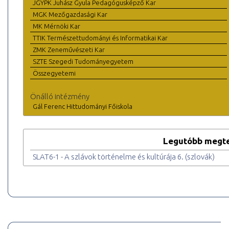
JGYPK Juhász Gyula Pedagógusképző Kar
MGK Mezőgazdasági Kar
MK Mérnöki Kar
TTIK Természettudományi és Informatikai Kar
ZMK Zeneművészeti Kar
SZTE Szegedi Tudományegyetem
Összegyetemi
Önálló intézmény
Gál Ferenc Hittudományi Főiskola
Legutóbb megte
SLAT6-1 - A szlávok történelme és kultúrája 6. (szlovák)