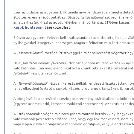
Ezen az oldalon az egyetem ETR tanulmányi rendszerében meghirdetett k
áttöltésre, ennek időpontját az „
Utolsó frissítés dátuma
” szövegnél ellenőr
amelyekhez (akikhez) az adott félévben már történt az ETR-ben kurzushi
karok honlapján
tájékozódhat.
Először az egyetemi félévet kell kiválasztania, ez az oldal tetején a „
… félé
nyílhegyekkel lépegetve lehetséges. Magán a feliraton való kattintás az old
A „
Tanrendi kereső
” mezőbe írt szöveggel általános keresést végezhet egy
Ha a „
Részletes keresési feltételek
” dobozt a jobbra mutató kettős >> nyílh
való kattintás után megjelenő listákból a kívánt tételeket (feltételenként
feltételek
” rész után ellenőrizheti.
A „
Tanrendi böngésző
” részben keresés nélkül, rendezett listákat áttekin
lehet elkezdeni (oktatók, szakok, képzési programok, tanszékek, ill. karok
A böngésző és a kereső többoszlopos eredménylistái általában a különböz
(egyszer az emelkedő, kétszer a csökkenő sorrendhez). Az aktuális rendez
A listák sorainak a végén található jobbra mutató kettős >> nyílhegyek r
való továbblépés esetén előfordulhat, hogy egy link már védett, nem nyi
vagy lépjen vissza a böngészője megfelelő gombjával, vagy jelentkezzen be