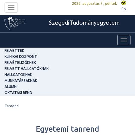
2026. augusztus 7., péntek
Toggle
EN
navigation
Szegedi Tudományegyetem
Toggl
navig
FELVETTEK
KLINIKAI KÖZPONT
FELVÉTELIZŐKNEK
FELVETT HALLGATÓKNAK
HALLGATÓKNAK
MUNKATÁRSAKNAK
ALUMNI
OKTATÁSI REND
Tanrend
Egyetemi tanrend